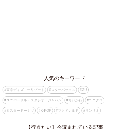
人気のキーワード
#
東京ディズニーリゾート
#
スターバックス
#
GU
#
ユニバーサル・スタジオ・ジャパン
#
ちいかわ
#
ユニクロ
#
ミスタードーナツ
#
K-POP
#
マクドナルド
#
サンリオ
【行きたい】今読まれている記事