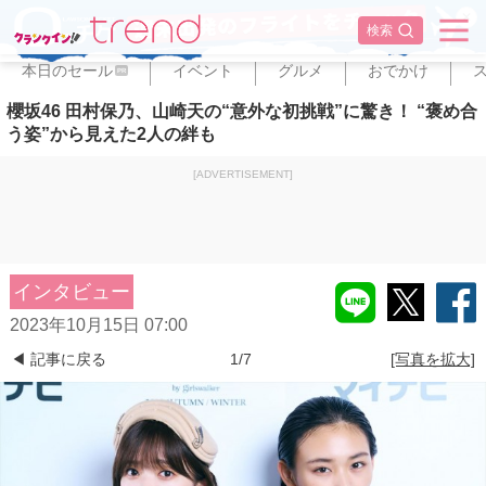
✕
検索
本日のセール
イベント
グルメ
おでかけ
PR
櫻坂46 田村保乃、山崎天の“意外な初挑戦”に驚き！ “褒め合
う姿”から見えた2人の絆も
[ADVERTISEMENT]
インタビュー
2023年10月15日 07:00
◀ 記事に戻る
1/7
[写真を拡大]