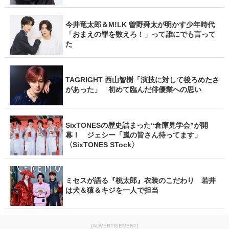
今井竜太郎＆M!LK 曽野舜太が明かす少年時代
「おまえの罪を数えろ！」って誰にでも言って
た
TAGRIGHT 西山智樹「演技に対して後ろめたさ
があった」 初めて臨んだ俳優業への思い
SixTONESの歴史詰まった“倉庫見学会”が開
幕！ ジェシー「嵐の皆さん待ってます」
〈SixTONES STock〉
ミセスが語る『桃太郎』衣装のこだわり 若井
は犬＆猿＆キジを一人で担当
[ADVERTISEMENT]