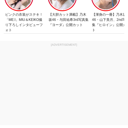
ピンクの衣装がステキ！
【大胆カット満載】乃木
【渾身の一冊】乃木坂
「ME:I」MIU＆KEIKO撮
坂46・与田祐希3rd写真集
46・山下美月、2nd写
り下ろしインタビューフ
『ヨーダ』公開カット
集『ヒロイン』公開カ
ォト
ト
[ADVERTISEMENT]