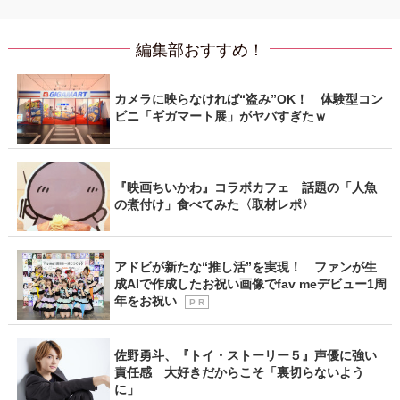
編集部おすすめ！
カメラに映らなければ“盗み”OK！ 体験型コン
ビニ「ギガマート展」がヤバすぎたｗ
『映画ちいかわ』コラボカフェ 話題の「人魚
の煮付け」食べてみた〈取材レポ〉
アドビが新たな“推し活”を実現！ ファンが生
成AIで作成したお祝い画像でfav meデビュー1周
年をお祝い
P R
佐野勇斗、『トイ・ストーリー５』声優に強い
責任感 大好きだからこそ「裏切らないよう
に」