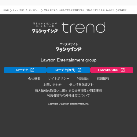
HOME
トレンドTOP
インタビュー
櫻坂46 田村保乃、山崎天の“意外な初挑戦”に驚き！ “褒め合う姿”から見えた2人の絆も
写真(1枚目)
Lawson Entertainment group
ローチケ
ローチケ[旅行]
HMV&BOOKS
会社概要
サイトポリシー
利用規約
採用情報
お問い合わせ
個人情報保護方針
個人情報の取扱いに関する公表事項及び同意事項
利用者情報の外部送信について
Copyright © Lawson Entertainment, Inc.