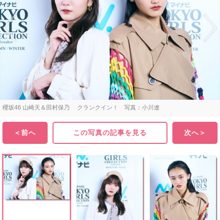
櫻坂46 山崎天＆田村保乃 クランクイン！ 写真：小川遼
＜前へ
この写真の記事を見る
次へ＞