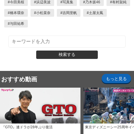
#
今田美桜
#
浜辺美波
#
写真集
#
乃木坂46
#
有村架純
#
橋本環奈
#
小松菜奈
#
吉岡里帆
#
土屋太鳳
#
与田祐希
検索する
おすすめ動画
もっと見る
『GTO』連ドラが28年ぶり復活
東京ディズニーシー25周年イ