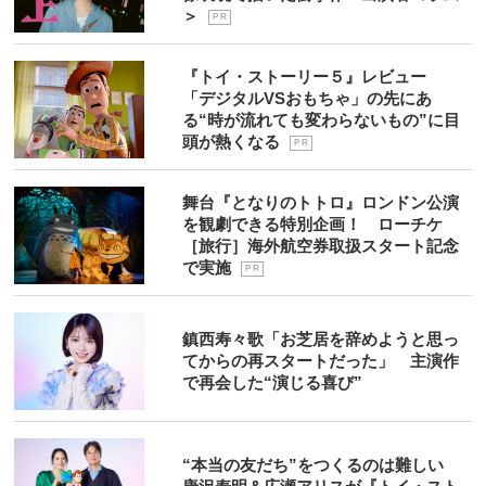
＞
P R
『トイ・ストーリー５』レビュー
「デジタルVSおもちゃ」の先にあ
る“時が流れても変わらないもの”に目
頭が熱くなる
P R
舞台『となりのトトロ』ロンドン公演
を観劇できる特別企画！ ローチケ
［旅行］海外航空券取扱スタート記念
で実施
P R
鎮西寿々歌「お芝居を辞めようと思っ
てからの再スタートだった」 主演作
で再会した“演じる喜び”
“本当の友だち”をつくるのは難しい