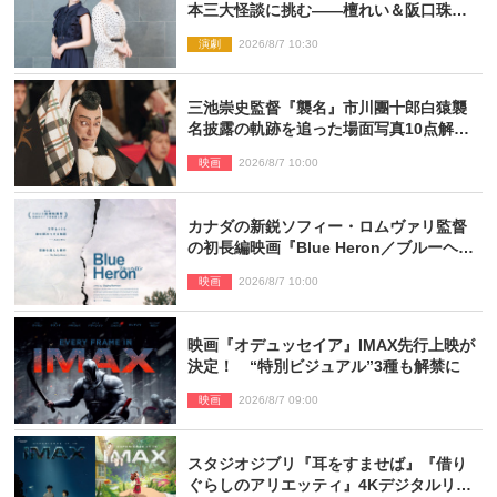
本三大怪談に挑む――檀れい＆阪口珠美
が語る「牡丹灯籠」の新たな魅力
演劇
2026/8/7 10:30
三池崇史監督『襲名』市川團十郎白猿襲
名披露の軌跡を追った場面写真10点解
禁！
映画
2026/8/7 10:00
カナダの新鋭ソフィー・ロムヴァリ監督
の初長編映画『Blue Heron／ブルーヘロ
ン』10.23公開
映画
2026/8/7 10:00
映画『オデュッセイア』IMAX先行上映が
決定！ “特別ビジュアル”3種も解禁に
映画
2026/8/7 09:00
スタジオジブリ『耳をすませば』『借り
ぐらしのアリエッティ』4Kデジタルリマ