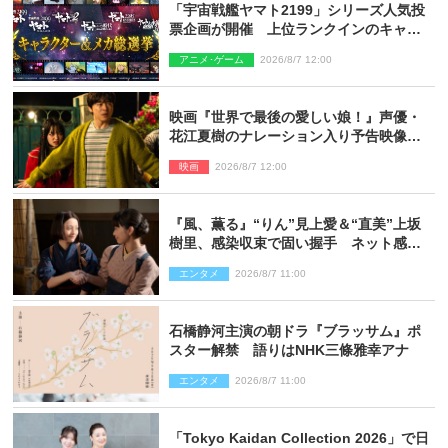
「宇宙戦艦ヤマト2199」シリーズ人気投
票企画が開催 上位ランクインのキャラ
クター＆メカは新規描き下ろしイラスト
アニメ･ゲーム
2026/8/7 12:00
を制作
映画『世界で最後の愛しい娘！』声優・
花江夏樹のナレーション入り予告映像解
禁「あふれ出る温かさに涙が止まらな
映画
2026/8/7 12:00
い！」
『風、薫る』“りん”見上愛＆“直美”上坂
樹里、感染収束で固い握手 ネット感動
「このバディは最強」「アツい」
エンタメ
2026/8/7 11:00
石橋静河主演の朝ドラ『ブラッサム』ポ
スター解禁 語りはNHK三條雅幸アナ
エンタメ
2026/8/7 11:00
「Tokyo Kaidan Collection 2026」で日