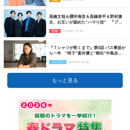
高橋文哉＆櫻井海音＆高橋恭平＆野村康
太、お互いが認めた“ハマり役” 『ブル
ーロック』で築いた最高のチームワーク
映画
2026/8/7 06:30
『Ｔシャツが乾くまで』第5話 バス事故か
ら一年 “咲子”蒼井優と“樹生”中島歩は
心を許しあえる関係に
エンタメ
2026/8/7 06:30
もっと見る