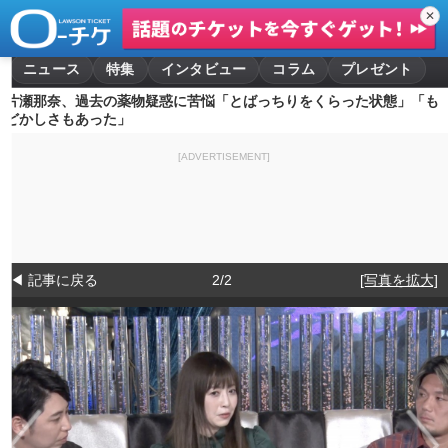
✕
ニュース
特集
インタビュー
コラム
プレゼント
片瀬那奈、過去の薬物疑惑に苦悩「とばっちりをくらった状態」「も
どかしさもあった」
[ADVERTISEMENT]
◀ 記事に戻る
2/2
[写真を拡大]