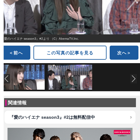
『愛のハイエナ season3』#2より （C）AbemaTV,Inc.
＜前へ
この写真の記事を見る
次へ＞
関連情報
『愛のハイエナ season3』#2は無料配信中