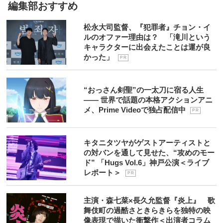
編集部おすすめ
松永大司監督、『犯罪者』チョン・イ
ルのオファー理由は？ 「滝川という
キャラクターに出会えたことは運が良
かった」
P R
“おっさん剣聖”の一太刀に宿る人生
―― 世界で話題の本格アクションアニ
メ、Prime Videoで独占配信中
P R
キタニタツヤがゲストアーティストと
の対バンを通して見せた、“攻めのモー
ド” 「Hugs Vol.6」神戸公演＜ライブ
レポート＞
P R
主演・森七菜×長久允監督『炎上』 歌
舞伎町の過酷さときらきらを独特の映
像表現で描いた衝撃作＜出演者コラム