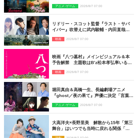
スターでIMAX上映決定！
アニメ･ゲーム
2026/8/7 07:00
リドリー・スコット監督『ラスト・サバ
イバー』吹替えに武内駿輔・内田直哉・
種崎敦美・井上和彦ら豪華声優陣が集
映画
2026/8/7 07:00
結！
映画『八つ墓村』メインビジュアル＆本
予告解禁 主題歌はB’z松本孝弘率いる
TMG「DOOM」に決定
映画
2026/8/7 07:00
堀田真由＆高橋一生、長編劇場アニメ
『ghost／夜の果て』声優に決定「言葉に
はできない沢山の感情を思い出しまし
アニメ･ゲーム
2026/8/7 07:00
た」
大高洋夫×長野里美 解散から15年「第三
舞台」はいつでも当時に戻れる関係「や
っぱり他の方たちとは違います」
演劇
2026/8/7 07:00