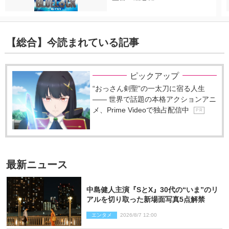
【総合】今読まれている記事
ピックアップ
“おっさん剣聖”の一太刀に宿る人生
―― 世界で話題の本格アクションアニ
メ、Prime Videoで独占配信中
P R
最新ニュース
中島健人主演『SとX』30代の“いま”のリ
アルを切り取った新場面写真5点解禁
エンタメ
2026/8/7 12:00