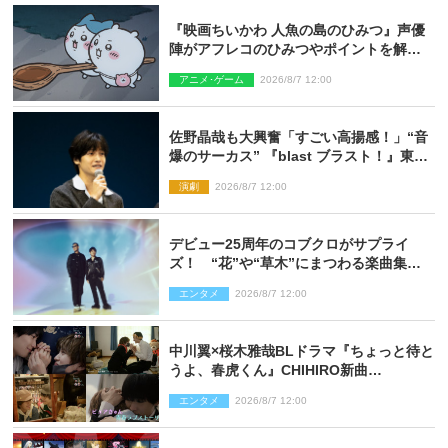
『映画ちいかわ 人魚の島のひみつ』声優
陣がアフレコのひみつやポイントを解
説！ 新カットも到着
アニメ･ゲーム
2026/8/7 12:00
佐野晶哉も大興奮「すごい高揚感！」“音
爆のサーカス” 『blast ブラスト！』東京
公演が開幕！
演劇
2026/8/7 12:00
デビュー25周年のコブクロがサプライ
ズ！ “花”や“草木”にまつわる楽曲集め
た新コンセプトアルバムを“花の日”に配
エンタメ
2026/8/7 12:00
信リリース
中川翼×桜木雅哉BLドラマ『ちょっと待と
うよ、春虎くん』CHIHIRO新曲
「Honeyy」がED主題歌に決定！
エンタメ
2026/8/7 12:00