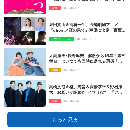
TMG「DOOM」に決定
映画
2026/8/7 07:00
堀田真由＆高橋一生、長編劇場アニメ
『ghost／夜の果て』声優に決定「言葉に
はできない沢山の感情を思い出しまし
アニメ･ゲーム
2026/8/7 07:00
た」
大高洋夫×長野里美 解散から15年「第三
舞台」はいつでも当時に戻れる関係「や
っぱり他の方たちとは違います」
演劇
2026/8/7 07:00
高橋文哉＆櫻井海音＆高橋恭平＆野村康
太、お互いが認めた“ハマり役” 『ブル
ーロック』で築いた最高のチームワーク
映画
2026/8/7 06:30
もっと見る