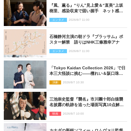
『風、薫る』“りん”見上愛＆“直美”上坂
樹里、感染収束で固い握手 ネット感動
「このバディは最強」「アツい」
エンタメ
2026/8/7 11:00
石橋静河主演の朝ドラ『ブラッサム』ポ
スター解禁 語りはNHK三條雅幸アナ
エンタメ
2026/8/7 11:00
「Tokyo Kaidan Collection 2026」で日
本三大怪談に挑む――檀れい＆阪口珠美
が語る「牡丹灯籠」の新たな魅力
演劇
2026/8/7 10:30
三池崇史監督『襲名』市川團十郎白猿襲
名披露の軌跡を追った場面写真10点解
禁！
映画
2026/8/7 10:00
カナダの新鋭ソフィー・ロムヴァリ監督