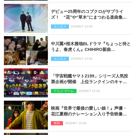
デビュー25周年のコブクロがサプライ
ズ！ “花”や“草木”にまつわる楽曲集め
た新コンセプトアルバムを“花の日”に配
エンタメ
2026/8/7 12:00
信リリース
中川翼×桜木雅哉BLドラマ『ちょっと待と
うよ、春虎くん』CHIHIRO新曲
「Honeyy」がED主題歌に決定！
エンタメ
2026/8/7 12:00
「宇宙戦艦ヤマト2199」シリーズ人気投
票企画が開催 上位ランクインのキャラ
クター＆メカは新規描き下ろしイラスト
アニメ･ゲーム
2026/8/7 12:00
を制作
映画『世界で最後の愛しい娘！』声優・
花江夏樹のナレーション入り予告映像解
禁「あふれ出る温かさに涙が止まらな
映画
2026/8/7 12:00
い！」