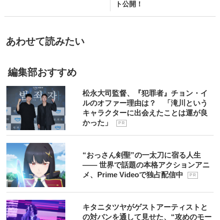
ト公開！
あわせて読みたい
編集部おすすめ
松永大司監督、『犯罪者』チョン・イ
ルのオファー理由は？ 「滝川という
キャラクターに出会えたことは運が良
かった」
P R
“おっさん剣聖”の一太刀に宿る人生
―― 世界で話題の本格アクションアニ
メ、Prime Videoで独占配信中
P R
キタニタツヤがゲストアーティストと
の対バンを通して見せた、“攻めのモー