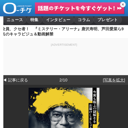
✕
ニュース
特集
インタビュー
コラム
プレゼント
全員、クセ者！ 『ミステリー・アリーナ』唐沢寿明、芦田愛菜ら9
名のキャラビジュ＆動画解禁
[ADVERTISEMENT]
◀ 記事に戻る
2/10
[写真を拡大]