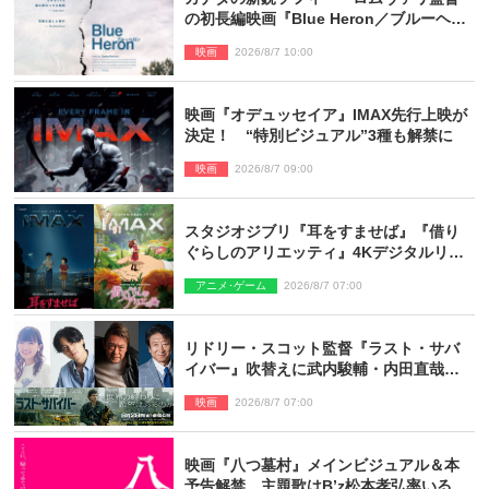
の初長編映画『Blue Heron／ブルーヘロ
ン』10.23公開
映画
2026/8/7 10:00
映画『オデュッセイア』IMAX先行上映が
決定！ “特別ビジュアル”3種も解禁に
映画
2026/8/7 09:00
スタジオジブリ『耳をすませば』『借り
ぐらしのアリエッティ』4Kデジタルリマ
スターでIMAX上映決定！
アニメ･ゲーム
2026/8/7 07:00
リドリー・スコット監督『ラスト・サバ
イバー』吹替えに武内駿輔・内田直哉・
種崎敦美・井上和彦ら豪華声優陣が集
映画
2026/8/7 07:00
結！
映画『八つ墓村』メインビジュアル＆本
予告解禁 主題歌はB’z松本孝弘率いる