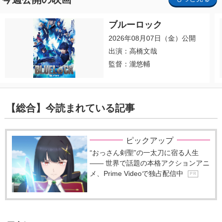
ブルーロック
2026年08月07日（金）公開
出演：高橋文哉
監督：瀧悠輔
【総合】今読まれている記事
ピックアップ
“おっさん剣聖”の一太刀に宿る人生
―― 世界で話題の本格アクションアニ
メ、Prime Videoで独占配信中
P R