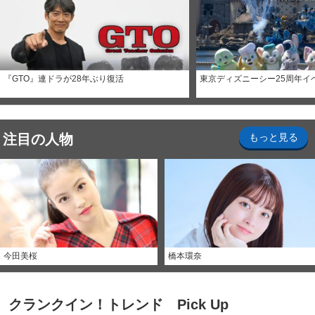
『GTO』連ドラが28年ぶり復活
東京ディズニーシー25周年イ
注目の人物
もっと見る
今田美桜
橋本環奈
クランクイン！トレンド Pick Up