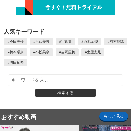
人気キーワード
#
今田美桜
#
浜辺美波
#
写真集
#
乃木坂46
#
有村架純
#
橋本環奈
#
小松菜奈
#
吉岡里帆
#
土屋太鳳
#
与田祐希
検索する
おすすめ動画
もっと見る