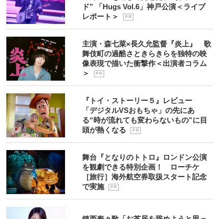
ド” 「Hugs Vol.6」神戸公演＜ライブ
レポート＞
P R
主演・森七菜×長久允監督『炎上』 歌
舞伎町の過酷さときらきらを独特の映
像表現で描いた衝撃作＜出演者コラム
＞
P R
『トイ・ストーリー５』レビュー
「デジタルVSおもちゃ」の先にあ
る“時が流れても変わらないもの”に目
頭が熱くなる
P R
舞台『となりのトトロ』ロンドン公演
を観劇できる特別企画！ ローチケ
［旅行］海外航空券取扱スタート記念
で実施
P R
鎮西寿々歌「お芝居を辞めようと思っ