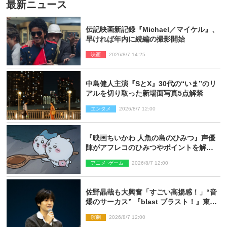
最新ニュース
伝記映画新記録『Michael／マイケル』、
早ければ年内に続編の撮影開始
映画
2026/8/7 14:25
中島健人主演『SとX』30代の“いま”のリ
アルを切り取った新場面写真5点解禁
エンタメ
2026/8/7 12:00
『映画ちいかわ 人魚の島のひみつ』声優
陣がアフレコのひみつやポイントを解
説！ 新カットも到着
アニメ･ゲーム
2026/8/7 12:00
佐野晶哉も大興奮「すごい高揚感！」“音
爆のサーカス” 『blast ブラスト！』東京
公演が開幕！
演劇
2026/8/7 12:00