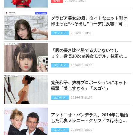
映画
2026/8/8 19:30
グラビア美女29歳、タイトなニット引き
締まった“へそ出し”コーデに反響「可愛
い過ぎる」
エンタメ
2026/8/8 18:00
「脚の長さ比べ勝てる人いないでし
ょ？」身長182cm美女モデル、抜群のプ
ロポーションにネット衝撃
エンタメ
2026/8/8 18:00
筧美和子、抜群プロポーションにネット
衝撃「美しすぎる」「スゴイ」
エンタメ
2026/8/8 18:00
アントニオ・バンデラス、2014年に離婚
した元妻メラニー・グリフィスは今も
「親友の一人」
エンタメ
2026/8/8 15:00