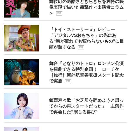
舞伎町の過酷さときらきらを独特の映
像表現で描いた衝撃作＜出演者コラム
＞
P R
『トイ・ストーリー５』レビュー
「デジタルVSおもちゃ」の先にあ
る“時が流れても変わらないもの”に目
頭が熱くなる
P R
舞台『となりのトトロ』ロンドン公演
を観劇できる特別企画！ ローチケ
［旅行］海外航空券取扱スタート記念
で実施
P R
鎮西寿々歌「お芝居を辞めようと思っ
てからの再スタートだった」 主演作
で再会した“演じる喜び”