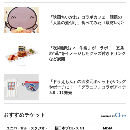
『映画ちいかわ』コラボカフェ 話題の
「人魚の煮付け」食べてみた〈取材レポ〉
『呪術廻戦』×「牛角」がコラボ！ 五条
の“茈”をイメージしたグッズ付きドリンク
など展開
『ドラえもん』の四次元ポケットがバッグ
やポーチに！ 「グラニフ」コラボアイテ
ム8．11発売
おすすめチケット
ユニバーサル・スタジオ・
新日本プロレス G1
MISIA