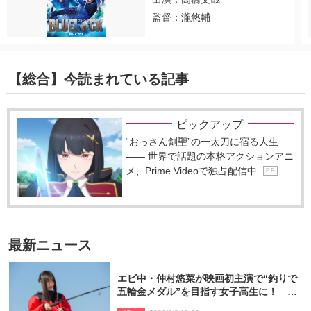
監督：瀧悠輔
【総合】今読まれている記事
ピックアップ
“おっさん剣聖”の一太刀に宿る人生
―― 世界で話題の本格アクションアニ
メ、Prime Videoで独占配信中
P R
最新ニュース
エビ中・仲村悠菜が映画初主演で“釣りで
五輪金メダル”を目指す女子高生に！ 映
画『つりこまち』今秋公開