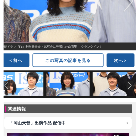
連続ドラマ『I”s』制作発表会・試写会に登場した白石聖 クランクイン！
＜前へ
この写真の記事を見る
次へ＞
関連情報
「岡山天音」出演作品 配信中