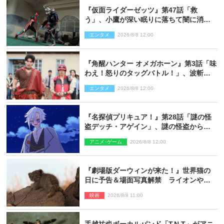
『仮面ライダーゼッツ』第47話「救
う」、小鷹が深い眠りに落ちて闇に消え
る…？
エンタメ
2026/8/8 12:00
『角醒ハンター オメガホーン』第3話「味
わえ！怒りのタッグバトル！」、波斬の
ギリコがハンターバトルを挑んできた！
エンタメ
2026/8/8 12:00
『名探偵プリキュア！』第28話「謎の怪
盗デッチ・アゲイン」、謎の怪盗から不
思議な予告状が届く
アニメ･ゲーム
2026/8/8 12:00
『劇場版ダーウィンが来た！』世界猫の
日に予告＆場面写真解禁 ライオンやマ
ヌルネコの赤ちゃんが大集合
映画
2026/8/8 11:00