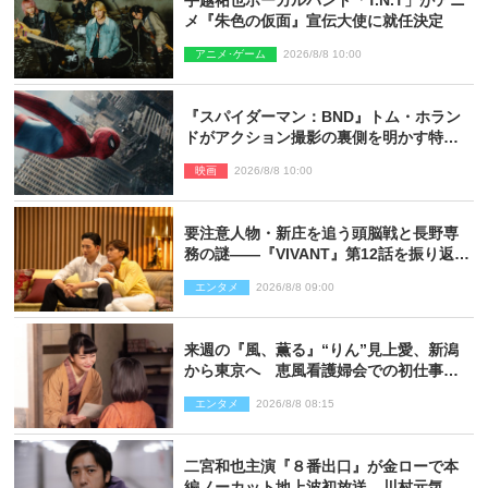
手越祐也ボーカルバンド「T.N.T」がアニ
メ『朱色の仮面』宣伝大使に就任決定
アニメ･ゲーム
2026/8/8 10:00
『スパイダーマン：BND』トム・ホラン
ドがアクション撮影の裏側を明かす特別
映像解禁
映画
2026/8/8 10:00
要注意人物・新庄を追う頭脳戦と長野専
務の謎――『VIVANT』第12話を振り返
る！
エンタメ
2026/8/8 09:00
来週の『風、薫る』“りん”見上愛、新潟
から東京へ 恵風看護婦会での初仕事に
向かう
エンタメ
2026/8/8 08:15
二宮和也主演『８番出口』が金ローで本
編ノーカット地上波初放送 川村元気監