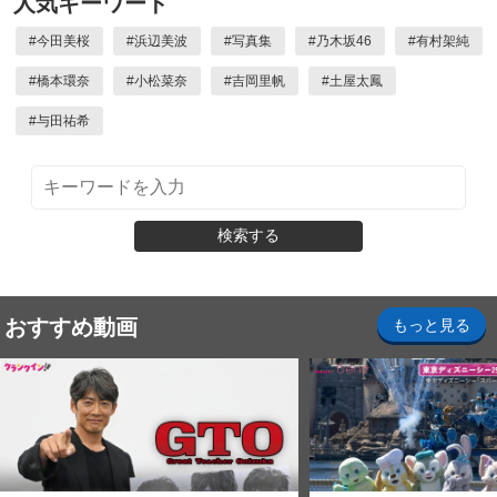
人気キーワード
#
今田美桜
#
浜辺美波
#
写真集
#
乃木坂46
#
有村架純
#
橋本環奈
#
小松菜奈
#
吉岡里帆
#
土屋太鳳
#
与田祐希
検索する
おすすめ動画
もっと見る