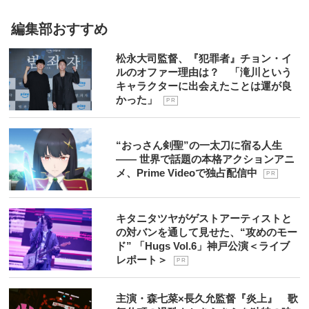
編集部おすすめ
松永大司監督、『犯罪者』チョン・イ
ルのオファー理由は？ 「滝川という
キャラクターに出会えたことは運が良
かった」
P R
“おっさん剣聖”の一太刀に宿る人生
―― 世界で話題の本格アクションアニ
メ、Prime Videoで独占配信中
P R
キタニタツヤがゲストアーティストと
の対バンを通して見せた、“攻めのモー
ド” 「Hugs Vol.6」神戸公演＜ライブ
レポート＞
P R
主演・森七菜×長久允監督『炎上』 歌