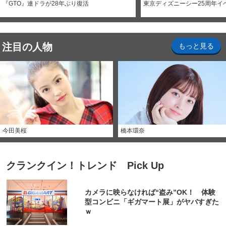
『GTO』連ドラが28年ぶり復活
東京ディズニーシー25周年イ
注目の人物
もっと見る
今田美桜
橋本環奈
クランクイン！トレンド Pick Up
カメラに映らなければ“盗み”OK！ 体験
型コンビニ「ギガマート展」がヤバすぎた
ｗ