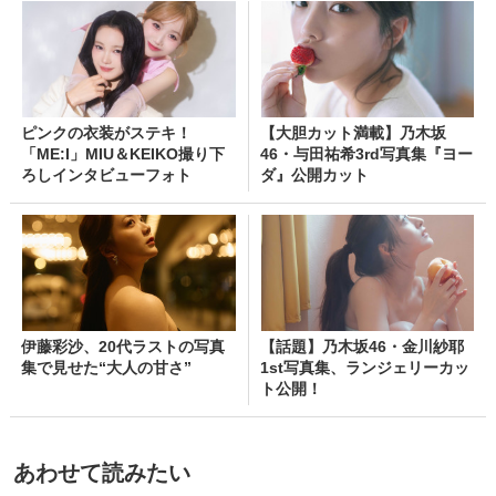
ピンクの衣装がステキ！
【大胆カット満載】乃木坂
「ME:I」MIU＆KEIKO撮り下
46・与田祐希3rd写真集『ヨー
ろしインタビューフォト
ダ』公開カット
伊藤彩沙、20代ラストの写真
【話題】乃木坂46・金川紗耶
集で見せた“大人の甘さ”
1st写真集、ランジェリーカッ
ト公開！
あわせて読みたい