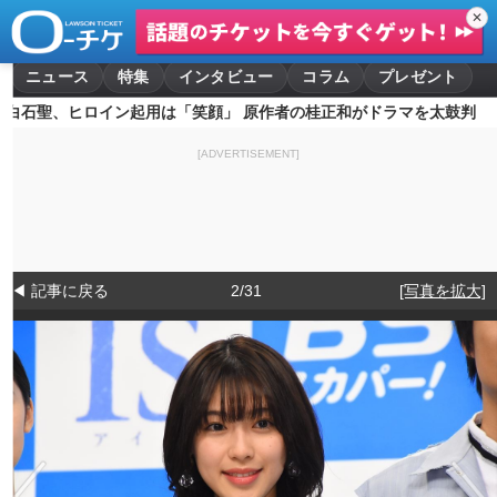
✕
ニュース
特集
インタビュー
コラム
プレゼント
白石聖、ヒロイン起用は「笑顔」 原作者の桂正和がドラマを太鼓判
[ADVERTISEMENT]
◀ 記事に戻る
2/31
[写真を拡大]