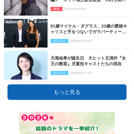
督＆二宮コメント到着
映画
2026/8/8 08:00
81歳マイケル・ダグラス、23歳の愛娘キ
ャリスと手をつないでガラパーティーに
来場
エンタメ
2026/8/8 08:00
天海祐希が誕生日 大ヒット主演作『女
王の教室』児童役キャストたちの現在
エンタメ
2026/8/8 07:00
もっと見る