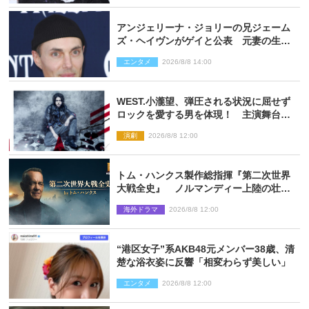
アンジェリーナ・ジョリーの兄ジェーム
ズ・ヘイヴンがゲイと公表 元妻の生配
信で明らかに
エンタメ
2026/8/8 14:00
WEST.小瀧望、弾圧される状況に屈せず
ロックを愛する男を体現！ 主演舞台
『ロックンロール』ビジュアル解禁
演劇
2026/8/8 12:00
トム・ハンクス製作総指揮『第二次世界
大戦全史』 ノルマンディー上陸の壮絶
な戦場を収めた特別映像解禁
海外ドラマ
2026/8/8 12:00
“港区女子”系AKB48元メンバー38歳、清
楚な浴衣姿に反響「相変わらず美しい」
エンタメ
2026/8/8 12:00