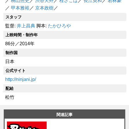
／
桐山照史
／
渋谷天外
／
桂ざこば
／
長江英和
／
若林豪
／
甲本雅裕
／
京本政樹
／
スタッフ
監督:
井上昌典
脚本:
たかひろや
上映時間・制作年
86分／2014年
制作国
日本
公式サイト
http://ninjani.jp/
配給
松竹
関連記事