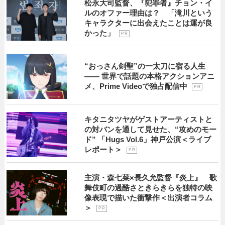
松永大司監督、『犯罪者』チョン・イ
ルのオファー理由は？ 「滝川という
キャラクターに出会えたことは運が良
かった」
P R
“おっさん剣聖”の一太刀に宿る人生
―― 世界で話題の本格アクションアニ
メ、Prime Videoで独占配信中
P R
キタニタツヤがゲストアーティストと
の対バンを通して見せた、“攻めのモー
ド” 「Hugs Vol.6」神戸公演＜ライブ
レポート＞
P R
主演・森七菜×長久允監督『炎上』 歌
舞伎町の過酷さときらきらを独特の映
像表現で描いた衝撃作＜出演者コラム
＞
P R