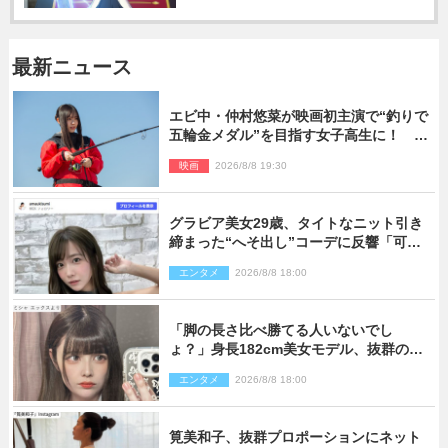
最新ニュース
エビ中・仲村悠菜が映画初主演で“釣りで
五輪金メダル”を目指す女子高生に！ 映
画『つりこまち』今秋公開
映画
2026/8/8 19:30
グラビア美女29歳、タイトなニット引き
締まった“へそ出し”コーデに反響「可愛
い過ぎる」
エンタメ
2026/8/8 18:00
「脚の長さ比べ勝てる人いないでし
ょ？」身長182cm美女モデル、抜群のプ
ロポーションにネット衝撃
エンタメ
2026/8/8 18:00
筧美和子、抜群プロポーションにネット