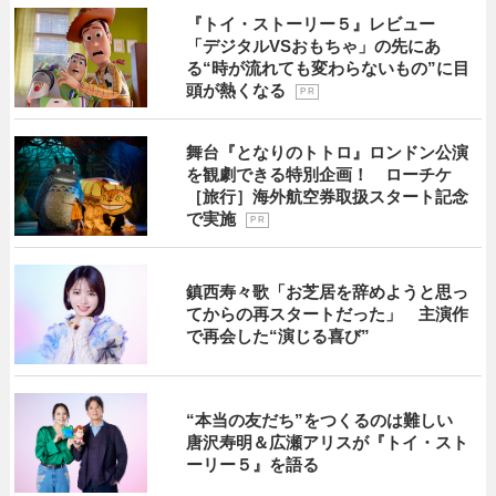
『トイ・ストーリー５』レビュー
「デジタルVSおもちゃ」の先にあ
る“時が流れても変わらないもの”に目
頭が熱くなる
P R
舞台『となりのトトロ』ロンドン公演
を観劇できる特別企画！ ローチケ
［旅行］海外航空券取扱スタート記念
で実施
P R
鎮西寿々歌「お芝居を辞めようと思っ
てからの再スタートだった」 主演作
で再会した“演じる喜び”
“本当の友だち”をつくるのは難しい
唐沢寿明＆広瀬アリスが『トイ・スト
ーリー５』を語る