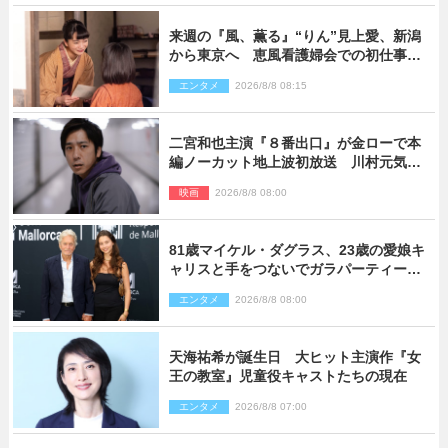
来週の『風、薫る』“りん”見上愛、新潟
から東京へ 恵風看護婦会での初仕事に
向かう
エンタメ
2026/8/8 08:15
二宮和也主演『８番出口』が金ローで本
編ノーカット地上波初放送 川村元気監
督＆二宮コメント到着
映画
2026/8/8 08:00
81歳マイケル・ダグラス、23歳の愛娘キ
ャリスと手をつないでガラパーティーに
来場
エンタメ
2026/8/8 08:00
天海祐希が誕生日 大ヒット主演作『女
王の教室』児童役キャストたちの現在
エンタメ
2026/8/8 07:00