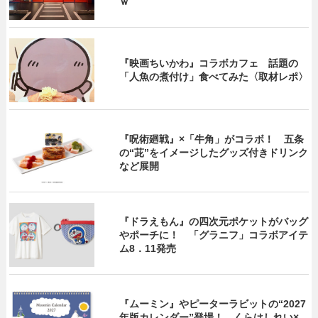
ｗ
『映画ちいかわ』コラボカフェ 話題の
「人魚の煮付け」食べてみた〈取材レポ〉
『呪術廻戦』×「牛角」がコラボ！ 五条
の“茈”をイメージしたグッズ付きドリンク
など展開
『ドラえもん』の四次元ポケットがバッグ
やポーチに！ 「グラニフ」コラボアイテ
ム8．11発売
『ムーミン』やピーターラビットの“2027
年版カレンダー”登場！ くらはしれい×