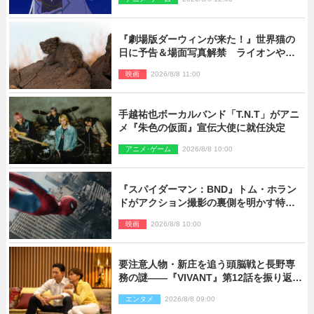
『劇場版ダーウィンが来た！』世界猫の
日に予告＆場面写真解禁 ライオンやマ
ヌルネコの赤ちゃんが大集合
映画
2026/8/8 11:00
手越祐也ボーカルバンド「T.N.T」がアニ
メ『朱色の仮面』宣伝大使に就任決定
アニメ･ゲーム
2026/8/8 10:00
『スパイダーマン：BND』トム・ホラン
ドがアクション撮影の裏側を明かす特別
映像解禁
映画
2026/8/8 10:00
要注意人物・新庄を追う頭脳戦と長野専
務の謎――『VIVANT』第12話を振り返
る！
エンタメ
2026/8/8 09:00