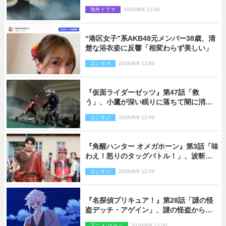
な戦場を収めた特別映像解禁
海外ドラマ
2026/8/8 12:00
“港区女子”系AKB48元メンバー38歳、清
楚な浴衣姿に反響「相変わらず美しい」
エンタメ
2026/8/8 12:00
『仮面ライダーゼッツ』第47話「救
う」、小鷹が深い眠りに落ちて闇に消え
る…？
エンタメ
2026/8/8 12:00
『角醒ハンター オメガホーン』第3話「味
わえ！怒りのタッグバトル！」、波斬の
ギリコがハンターバトルを挑んできた！
エンタメ
2026/8/8 12:00
『名探偵プリキュア！』第28話「謎の怪
盗デッチ・アゲイン」、謎の怪盗から不
思議な予告状が届く
アニメ･ゲーム
2026/8/8 12:00