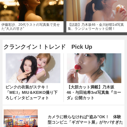
伊藤彩沙、20代ラストの写真集で見せ
【話題】乃木坂46・金川紗耶1st写真
た“大人の甘さ”
集、ランジェリーカット公開！
クランクイン！トレンド Pick Up
ピンクの衣装がステキ！
【大胆カット満載】乃木坂
「ME:I」MIU＆KEIKO撮り下
46・与田祐希3rd写真集『ヨー
ろしインタビューフォト
ダ』公開カット
カメラに映らなければ“盗み”OK！ 体験
型コンビニ「ギガマート展」がヤバすぎた