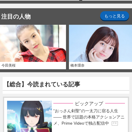
注目の人物
もっと見る
今田美桜
橋本環奈
【総合】今読まれている記事
ピックアップ
“おっさん剣聖”の一太刀に宿る人生
―― 世界で話題の本格アクションアニ
メ、Prime Videoで独占配信中
P R