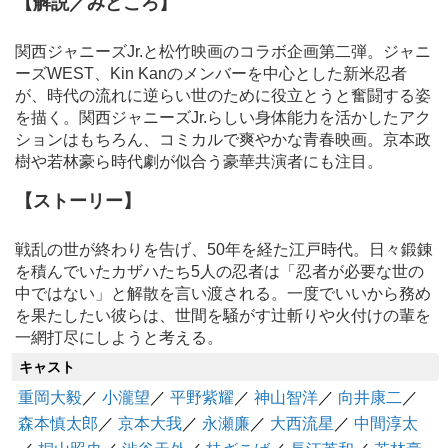
【解説／みどころ】
関西ジャニーズJr.と松竹映画のコラボ企画第二弾。ジャニ
ーズWEST、Kin Kanのメンバーを中心とした新米忍者
が、時代の流れに逆らい世のために役立とうと奮闘する姿
を描く。関西ジャニーズJr.らしい身体能力を活かしたアク
ションはもちろん、コミカルで爽やかな青春映画。京本政
樹や若林豪ら時代劇が似合う豪華共演者にも注目。
【ストーリー】
戦乱の世が終わりを告げ、50年を経た江戸時代。日々鍛錬
を積んでいたカザハたち5人の忍者は「忍者が必要な世の
中ではない」と解散を言い渡される。一度でいいから務め
を果たしたい彼らは、世間を騒がす辻斬りや火付けの輩を
一網打尽にしようと考える。
キャスト
重岡大毅
／
小瀧望
／
平野紫耀
／
神山智洋
／
向井康二
／
森本慎太郎
／
京本大我
／
永瀬廉
／
大西流星
／
中間淳太