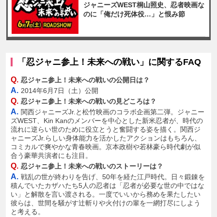
ジャニーズWEST桐山照史、忍者映画な
のに「俺だけ死体役…」と恨み節
「忍ジャニ参上！未来への戦い」に関するFAQ
Q.
忍ジャニ参上！未来への戦いの公開日は？
A.
2014年6月7日（土）公開
Q.
忍ジャニ参上！未来への戦いの見どころは？
A.
関西ジャニーズJr.と松竹映画のコラボ企画第二弾。ジャニー
ズWEST、Kin Kanのメンバーを中心とした新米忍者が、時代の
流れに逆らい世のために役立とうと奮闘する姿を描く。関西ジ
ャニーズJr.らしい身体能力を活かしたアクションはもちろん、
コミカルで爽やかな青春映画。京本政樹や若林豪ら時代劇が似
合う豪華共演者にも注目。
Q.
忍ジャニ参上！未来への戦いのストーリーは？
A.
戦乱の世が終わりを告げ、50年を経た江戸時代。日々鍛錬を
積んでいたカザハたち5人の忍者は「忍者が必要な世の中ではな
い」と解散を言い渡される。一度でいいから務めを果たしたい
彼らは、世間を騒がす辻斬りや火付けの輩を一網打尽にしよう
と考える。