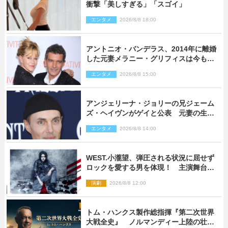
衝撃「美しすぎる」「スゴイ」
エンタメ
2026/8/8 18:00
アントニオ・バンデラス、2014年に離婚
した元妻メラニー・グリフィスは今も
「親友の一人」
エンタメ
2026/8/8 15:00
アンジェリーナ・ジョリーの兄ジェーム
ズ・ヘイヴンがゲイと公表 元妻の生配
信で明らかに
エンタメ
2026/8/8 14:00
WEST.小瀧望、弾圧される状況に屈せず
ロックを愛する男を体現！ 主演舞台
『ロックンロール』ビジュアル解禁
演劇
2026/8/8 12:00
トム・ハンクス製作総指揮『第二次世界
大戦全史』 ノルマンディー上陸の壮絶