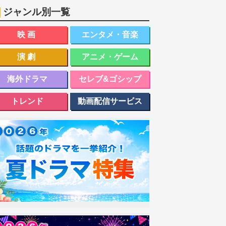
ジャンル別一覧
映画
エンタメ・音楽
演劇
アニメ・ゲーム
海外ドラマ
セレブ&ゴシップ
トレンド
動画配信サービス