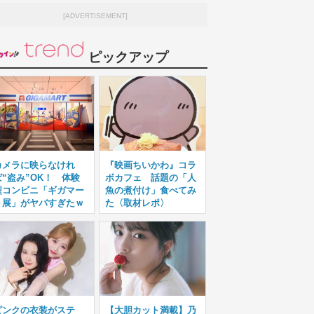
[ADVERTISEMENT]
ピックアップ
カメラに映らなけれ
『映画ちいかわ』コラ
ば“盗み”OK！ 体験
ボカフェ 話題の「人
型コンビニ「ギガマー
魚の煮付け」食べてみ
ト展」がヤバすぎたｗ
た〈取材レポ〉
ピンクの衣装がステ
【大胆カット満載】乃