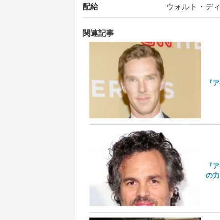
配給
ウォルト・デ
関連記事
『ア
『ア
の力