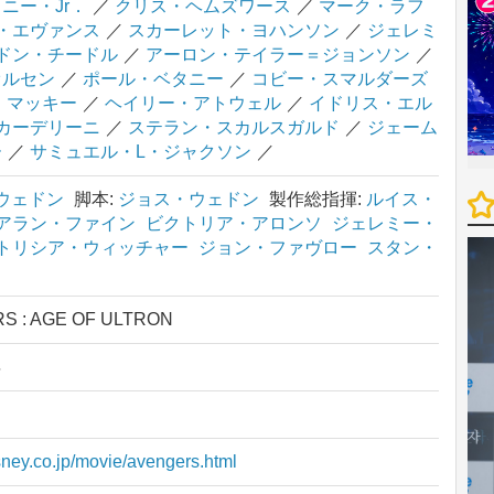
ニー・Jr．
／
クリス・ヘムズワース
／
マーク・ラフ
・エヴァンス
／
スカーレット・ヨハンソン
／
ジェレミ
ドン・チードル
／
アーロン・テイラー＝ジョンソン
／
オルセン
／
ポール・ベタニー
／
コビー・スマルダーズ
・マッキー
／
ヘイリー・アトウェル
／
イドリス・エル
カーデリーニ
／
ステラン・スカルスガルド
／
ジェーム
ー
／
サミュエル・L・ジャクソン
／
ウェドン
脚本:
ジョス・ウェドン
製作総指揮:
ルイス・
アラン・ファイン
ビクトリア・アロンソ
ジェレミー・
トリシア・ウィッチャー
ジョン・ファヴロー
スタン・
S : AGE OF ULTRON
年
isney.co.jp/movie/avengers.html