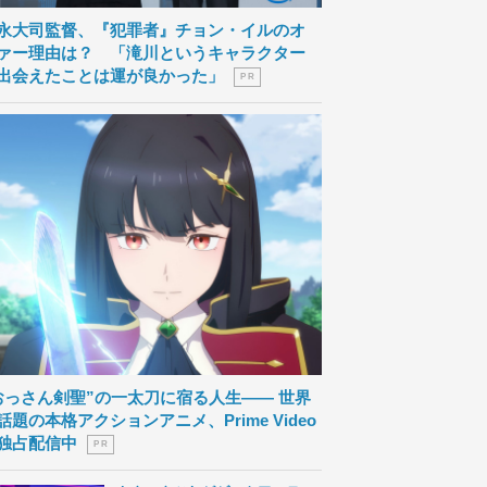
永大司監督、『犯罪者』チョン・イルのオ
ァー理由は？ 「滝川というキャラクター
出会えたことは運が良かった」
P R
おっさん剣聖”の一太刀に宿る人生―― 世界
話題の本格アクションアニメ、Prime Video
独占配信中
P R