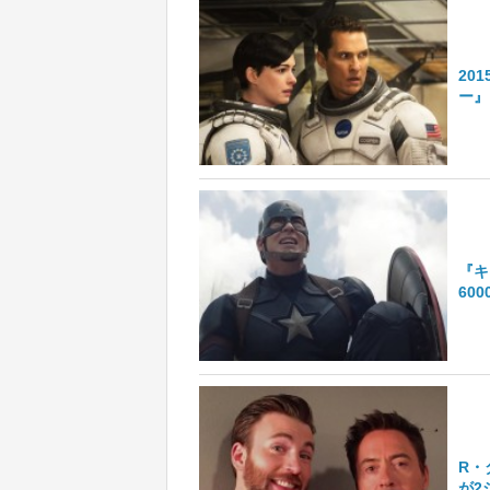
20
ー』
『キ
60
R・
が2