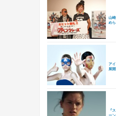
山崎
めら
アイ
展開
『ス
ーン