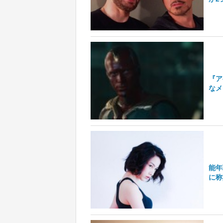
『ア
なメ
能年
に称