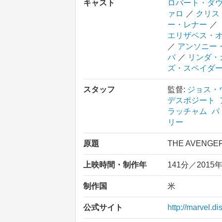
キャスト
ロバート・ダウ
ァロ
／
クリス
ー・レナー
／
エリザベス・
／
アンソニー
バ
／
リンダ・
ズ・スペイダ
スタッフ
監督:
ジョス・
デスポジート
ラッチャム
パ
リー
原題
THE AVENGER
上映時間・制作年
141分／2015
制作国
米
公式サイト
http://marvel.d