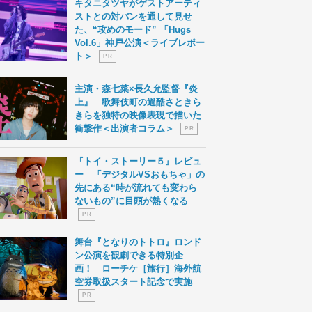
キタニタツヤがゲストアーティ
ストとの対バンを通して見せ
た、“攻めのモード” 「Hugs
Vol.6」神戸公演＜ライブレポー
ト＞
P R
主演・森七菜×長久允監督『炎
上』 歌舞伎町の過酷さときら
きらを独特の映像表現で描いた
衝撃作＜出演者コラム＞
P R
『トイ・ストーリー５』レビュ
ー 「デジタルVSおもちゃ」の
先にある“時が流れても変わら
ないもの”に目頭が熱くなる
P R
舞台『となりのトトロ』ロンド
ン公演を観劇できる特別企
画！ ローチケ［旅行］海外航
空券取扱スタート記念で実施
P R