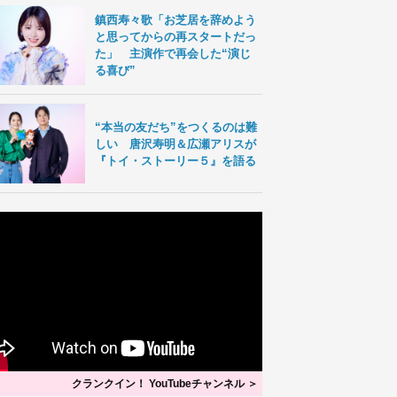
鎮西寿々歌「お芝居を辞めよう
と思ってからの再スタートだっ
た」 主演作で再会した“演じ
る喜び”
“本当の友だち”をつくるのは難
しい 唐沢寿明＆広瀬アリスが
『トイ・ストーリー５』を語る
クランクイン！ YouTubeチャンネル ＞