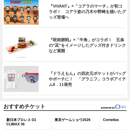
『VIVANT』×「コアラのマーチ」が初コ
ラボ！ コアラ姿の乃木や野崎を描いたグ
ッズ登場へ
『呪術廻戦』×「牛角」がコラボ！ 五条
の“茈”をイメージしたグッズ付きドリンク
など展開
『ドラえもん』の四次元ポケットがバッグ
やポーチに！ 「グラニフ」コラボアイテ
ム8．11発売
おすすめチケット
新日本プロレス G1
東京ゲームショウ2026
Cornelius
CLIMAX 36