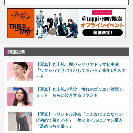
関連記事
【写真】丸山礼、髪バッサリでドラマ初主演
『ワタシってサバサバしてるから』来年1月スタ
ート
【写真】丸山礼が号泣 憧れのゴリエと対面シ
ョット もらい泣きするファンも
【写真】トリンドル玲奈「こんなにミニなワン
ピ初めて着たかも」 美スタイルにファン驚き
「足めっちゃ長っ」