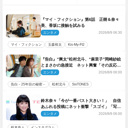
『マイ・フィクション』第6話 正樹＆奈々
美、香坂に接触を試みる
エンタメ
2026/8/9 06:30
マイ・フィクション
玉森裕太
Kis‐My‐Ft2
『告白』“爽太”松村北斗、“麻里子”岡崎紗絵
とまさかの急接近 ネット興奮「その反応
は」「いいの!?」（ネタバレあり）
エンタメ
2026/8/9 06:00
告白－25年目の秘密－
松村北斗
SixTONES
鈴木奈々「今が一番バスト大きい！」 自信
あふれる投稿にネット衝撃「スゴイ」「写真
集を出して欲しい」
エンタメ
2026/8/9 06:00
鈴木奈々
インスタグラム