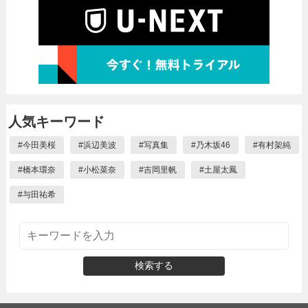
人気キーワード
#
今田美桜
#
浜辺美波
#
写真集
#
乃木坂46
#
有村架純
#
橋本環奈
#
小松菜奈
#
吉岡里帆
#
土屋太鳳
#
与田祐希
検索する