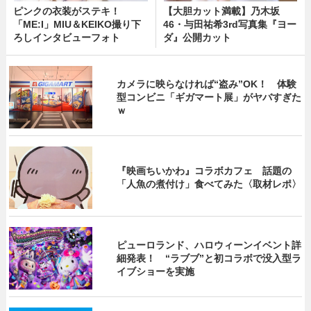
ピンクの衣装がステキ！
【大胆カット満載】乃木坂
「ME:I」MIU＆KEIKO撮り下
46・与田祐希3rd写真集『ヨー
ろしインタビューフォト
ダ』公開カット
カメラに映らなければ“盗み”OK！ 体験
型コンビニ「ギガマート展」がヤバすぎた
ｗ
『映画ちいかわ』コラボカフェ 話題の
「人魚の煮付け」食べてみた〈取材レポ〉
ピューロランド、ハロウィーンイベント詳
細発表！ “ラブブ”と初コラボで没入型ラ
イブショーを実施