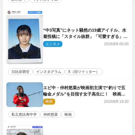
“中3写真”にネット騒然の19歳アイドル、水
着投稿に「スタイル抜群」「可愛すぎる」と
絶賛の声
エンタメ
2026/8/9 06:00
日比谷萌甘
インスタグラム
X（旧ツイッター）
エビ中・仲村悠菜が映画初主演で“釣りで五
輪金メダル”を目指す女子高生に！ 映画
『つりこまち』今秋公開
映画
2026/8/8 19:30
私立恵比寿中学
仲村悠菜
映画