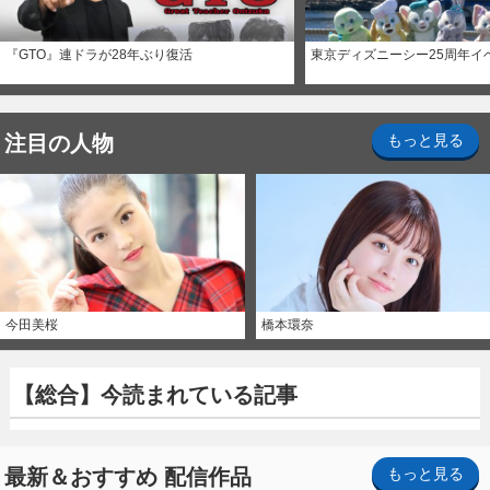
『GTO』連ドラが28年ぶり復活
東京ディズニーシー25周年イ
注目の人物
もっと見る
今田美桜
橋本環奈
【総合】今読まれている記事
最新＆おすすめ 配信作品
もっと見る