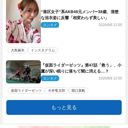
“港区女子”系AKB48元メンバー38歳、清楚
な浴衣姿に反響「相変わらず美しい」
エンタメ
2026/8/8 12:00
大島麻衣
インスタグラム
『仮面ライダーゼッツ』第47話「救う」、小
鷹が深い眠りに落ちて闇に消える…？
エンタメ
2026/8/8 12:00
仮面ライダーゼッツ
今井竜太郎
堀口真帆
もっと見る