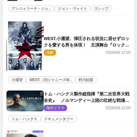
アンジェリーナ・ジョ...
ジョン・ヴォイト
ゴシップ
WEST.小瀧望、弾圧される状況に屈せずロッ
クを愛する男を体現！ 主演舞台『ロックン
ロール』ビジュアル解禁
演劇
2026/8/8 12:00
小瀧望
WEST.（旧ジャニーズW...
村川絵梨
トム・ハンクス製作総指揮『第二次世界大戦
全史』 ノルマンディー上陸の壮絶な戦場を
収めた特別映像解禁
海外ドラマ
2026/8/8 12:00
トム・ハンクス
ドキュメンタリー