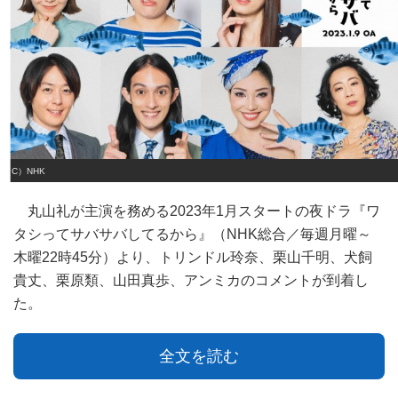
（C）NHK
丸山礼が主演を務める2023年1月スタートの夜ドラ『ワ
タシってサバサバしてるから』（NHK総合／毎週月曜～
木曜22時45分）より、トリンドル玲奈、栗山千明、犬飼
貴丈、栗原類、山田真歩、アンミカのコメントが到着し
た。
全文を読む