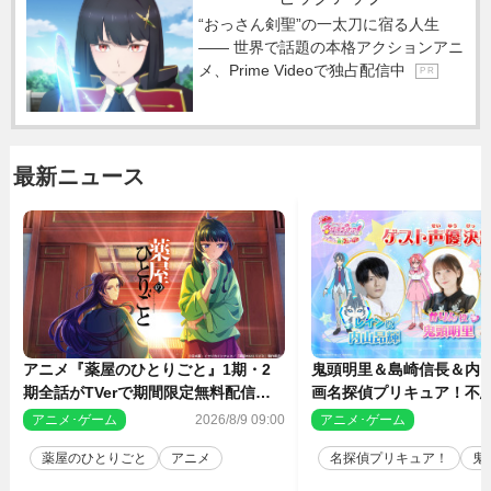
“おっさん剣聖”の一太刀に宿る人生
―― 世界で話題の本格アクションアニ
メ、Prime Videoで独占配信中
P R
最新ニュース
アニメ『薬屋のひとりごと』1期・2
鬼頭明里＆島崎信長＆内
期全話がTVerで期間限定無料配信決
画名探偵プリキュア！不思
定
人の秘密』ゲスト声優に
アニメ･ゲーム
2026/8/9 09:00
アニメ･ゲーム
2
薬屋のひとりごと
アニメ
名探偵プリキュア！
鬼