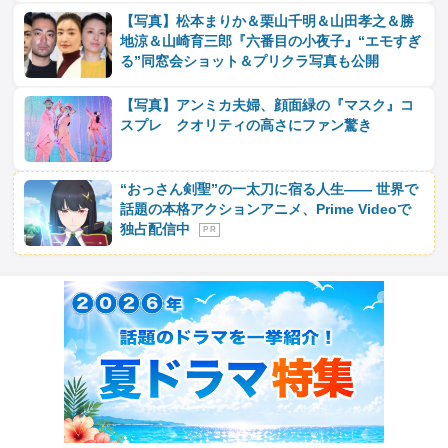
【写真】松本まりか＆栗山千明＆山田孝之＆勝
地涼＆山崎育三郎『六番目の小夜子』“エモすぎ
る”同窓会ショット＆プリクラ写真も公開
【写真】アンミカ夫婦、顔面緑の『マスク』コ
スプレ クオリティの高さにファン驚き
“おっさん剣聖”の一太刀に宿る人生―― 世界で
話題の本格アクションアニメ、Prime Videoで
独占配信中
P R