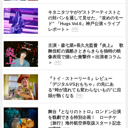
キタニタツヤがゲストアーティストと
の対バンを通して見せた、“攻めのモー
ド” 「Hugs Vol.6」神戸公演＜ライブ
レポート＞
P R
主演・森七菜×長久允監督『炎上』 歌
舞伎町の過酷さときらきらを独特の映
像表現で描いた衝撃作＜出演者コラム
＞
P R
『トイ・ストーリー５』レビュー
「デジタルVSおもちゃ」の先にあ
る“時が流れても変わらないもの”に目
頭が熱くなる
P R
舞台『となりのトトロ』ロンドン公演
を観劇できる特別企画！ ローチケ
［旅行］海外航空券取扱スタート記念