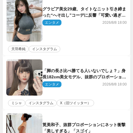
グラビア美女29歳、タイトなニット引き締ま
った“へそ出し”コーデに反響「可愛い過ぎ
る」
エンタメ
2026/8/8 18:00
天羽希純
インスタグラム
「脚の長さ比べ勝てる人いないでしょ？」身
長182cm美女モデル、抜群のプロポーション
にネット衝撃
エンタメ
2026/8/8 18:00
ミシャ
インスタグラム
X（旧ツイッター）
筧美和子、抜群プロポーションにネット衝撃
「美しすぎる」「スゴイ」