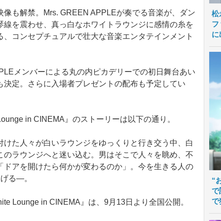
解禁。Mrs. GREEN APPLEが奏でる音楽が、ダン
松
フ
琴線を震わせ、真っ白なホワイトラウンジに感情の糸を
に
る、コンセプチュアルで壮大な音楽エンタテインメント
 APPLEメンバーによる丸の内ピカデリーでの初日舞台あい
も決定。さらに入場者プレゼントの配布も予定してい
hite Lounge in CINEMA』のストーリーは以下の通り。
けた人々が白いラウンジをゆっくりと行き交う中、白
このラウンジへと迷い込む。男はそこで人々を眺め、不
「ドアを開けたら何かが変わるのか」。今を生きる人の
上げる―。
“
で
で
White Lounge in CINEMA』は、9月13日より全国公開。