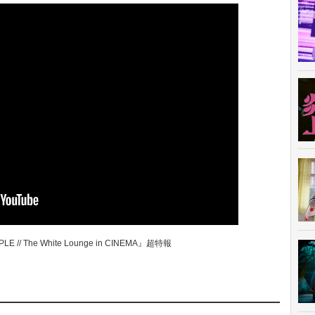
E // The White Lounge in CINEMA』超特報