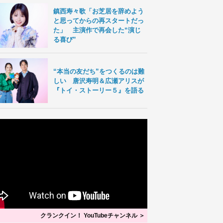
鎮西寿々歌「お芝居を辞めよう
と思ってからの再スタートだっ
た」 主演作で再会した“演じ
る喜び”
“本当の友だち”をつくるのは難
しい 唐沢寿明＆広瀬アリスが
『トイ・ストーリー５』を語る
クランクイン！ YouTubeチャンネル ＞