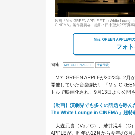
映画『Mrs. GREEN APPLE // The White Lounge
CINEMA」製作委員会 撮影：田中聖太郎写真事務所
Mrs. GREEN APP
フォト
関連 :
Mrs. GREEN APPLE
大森元貴
Mrs. GREEN APPLEが2023
開催していた音楽劇が、『Mrs. GREEN APP
トルで映画化され、9月13日より公開
【動画】演劇界でも多くの話題を呼んだ音楽劇
The White Lounge in CINEMA』超特
大森元貴（Vo／G）、若井滉斗（G）、藤
APPLEが、昨年の12月から今年の3月