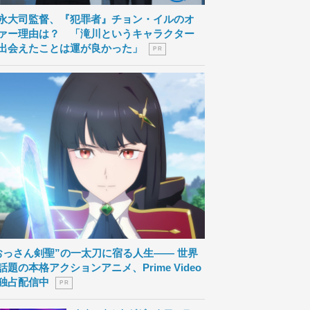
永大司監督、『犯罪者』チョン・イルのオ
ァー理由は？ 「滝川というキャラクター
出会えたことは運が良かった」
P R
おっさん剣聖”の一太刀に宿る人生―― 世界
話題の本格アクションアニメ、Prime Video
独占配信中
P R