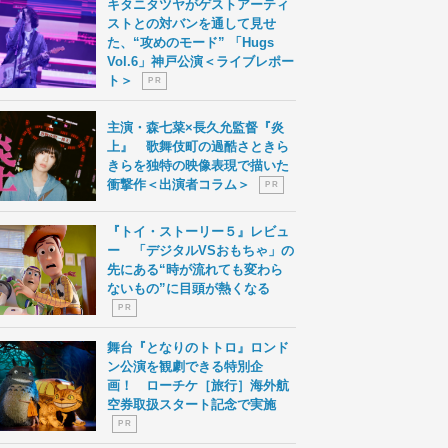
キタニタツヤがゲストアーティ
ストとの対バンを通して見せ
た、“攻めのモード” 「Hugs
Vol.6」神戸公演＜ライブレポー
ト＞
P R
主演・森七菜×長久允監督『炎
上』 歌舞伎町の過酷さときら
きらを独特の映像表現で描いた
衝撃作＜出演者コラム＞
P R
『トイ・ストーリー５』レビュ
ー 「デジタルVSおもちゃ」の
先にある“時が流れても変わら
ないもの”に目頭が熱くなる
P R
舞台『となりのトトロ』ロンド
ン公演を観劇できる特別企
画！ ローチケ［旅行］海外航
空券取扱スタート記念で実施
P R