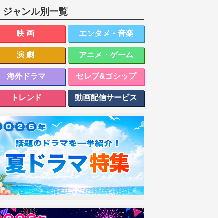
ジャンル別一覧
映画
エンタメ・音楽
演劇
アニメ・ゲーム
海外ドラマ
セレブ&ゴシップ
トレンド
動画配信サービス