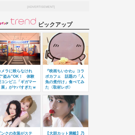
[ADVERTISEMENT]
ピックアップ
カメラに映らなけれ
『映画ちいかわ』コラ
ば“盗み”OK！ 体験
ボカフェ 話題の「人
型コンビニ「ギガマー
魚の煮付け」食べてみ
ト展」がヤバすぎたｗ
た〈取材レポ〉
ピンクの衣装がステ
【大胆カット満載】乃