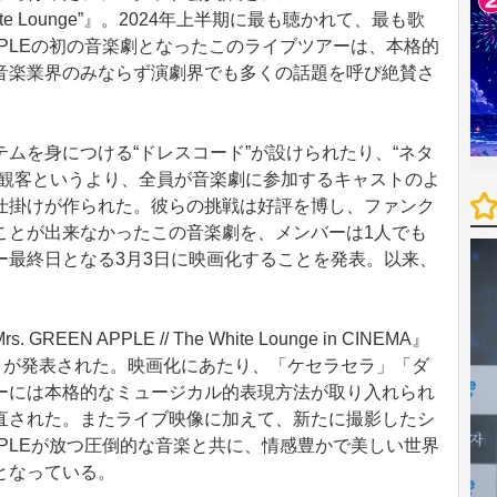
he White Lounge”』。2024年上半期に最も聴かれて、最も歌
 APPLEの初の音楽劇となったこのライブツアーは、本格的
音楽業界のみならず演劇界でも多くの話題を呼び絶賛さ
ムを身につける“ドレスコード”が設けられたり、“ネタ
の観客というより、全員が音楽劇に参加するキャストのよ
仕掛けが作られた。彼らの挑戦は好評を博し、ファンク
ことが出来なかったこの音楽劇を、メンバーは1人でも
ー最終日となる3月3日に映画化することを発表。以来、
 APPLE // The White Lounge in CINEMA』
とが発表された。映画化にあたり、「ケセラセラ」「ダ
ーには本格的なミュージカル的表現方法が取り入れられ
直された。またライブ映像に加えて、新たに撮影したシ
 APPLEが放つ圧倒的な音楽と共に、情感豊かで美しい世界
となっている。