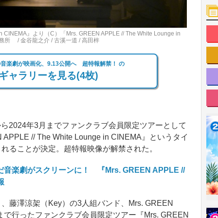
 in CINEMA』より（C）「Mrs. GREEN APPLE // The White Lounge in
 / 金谷龍之介 / 古溪一道 / 高田梓
LE初の音楽劇が映画化、9.13公開へ 超特報解禁！ の
ギャラリーを見る(4枚)
年12月から2024年3月までファンクラブ会員限定ツアーとして
LE // The White Lounge in CINEMA』というタイ
されることが決定。超特報映像が解禁された。
がスクリーンに！ 『Mrs. GREEN APPLE //
報
澤涼架（Key）の3人組バンド、Mrs. GREEN
まで行ったファンクラブ会員限定ツアー『Mrs. GREEN