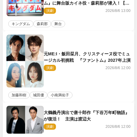
ム』に舞台版カイネ役・森莉那が潜入！【密
着レポート】
演劇
2026/8/6 13:00
キングダム
森莉那
舞台
元ME:I・飯田栞月、クリスティーヌ役でミュ
ージカル初挑戦 『ファントム』2027年上演
演劇
2026/8/6 12:00
加藤和樹
城田優
小南満佑子
大鶴義丹演出で唐十郎作『下谷万年町物語』
が復活！ 主演は渡辺大
演劇
2026/8/6 12:00