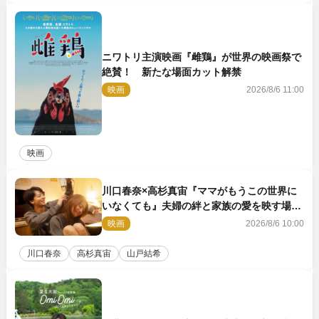
ニワトリ主演映画『雌鶏』が世界の映画祭で
絶賛！ 新たな場面カット解禁
映画
2026/8/6 11:00
映画
川口春奈×高杉真宙『ママがもうこの世界に
いなくても』夫婦の絆と家族の愛を映す場面
写真公開
映画
2026/8/6 10:00
川口春奈
高杉真宙
山戸結希