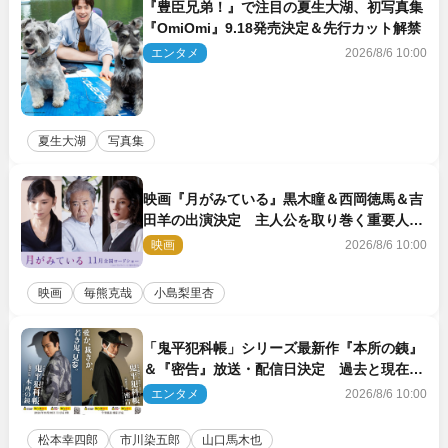
『豊臣兄弟！』で注目の夏生大湖、初写真集
『OmiOmi』9.18発売決定＆先行カット解禁
エンタメ
2026/8/6 10:00
夏生大湖
写真集
映画『月がみている』黒木瞳＆西岡徳馬＆吉
田羊の出演決定 主人公を取り巻く重要人物
を演じる
映画
2026/8/6 10:00
映画
毎熊克哉
小島梨里杏
「鬼平犯科帳」シリーズ最新作『本所の銕』
＆『密告』放送・配信日決定 過去と現在が
繋がるビジュアルも解禁
エンタメ
2026/8/6 10:00
松本幸四郎
市川染五郎
山口馬木也