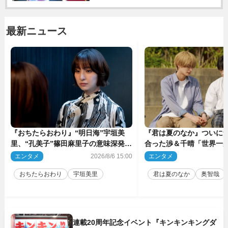
最新ニュース
『おちたらおわり』“明日海”宇垣美
『君は夏のなか』ついに
里、“孔美子”篠田麻里子の意味深発言
合った渉＆千晴「世界一
に絶句 ネット驚き「まさか」「意外
ーン」「めっちゃキュン
エンタメ
2026/8/6 15:00
エンタメ
2
な展開」
おちたらおわり
宇垣美里
君は夏のなか
奥智哉
連載20周年記念イベント『キンキンキングダ