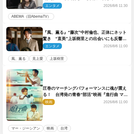
エンタメ
2026/8/6 11:30
ABEMA（旧AbemaTV）
『風、薫る』“藤次”中村倫也、正体にネット
驚き “直美”上坂樹里との出会いにも反響
「力になってくれそう」「仲良くしなよ！」
エンタメ
2026/8/6 11:00
風、薫る
見上愛
上坂樹里
圧巻のマーチングパフォーマンスに魂が震え
る！ 台湾発の青春“部活”映画『進行曲 マー
チングボーイズ』予告解禁
映画
2026/8/6 11:00
マー・ジーシアン
映画
台湾