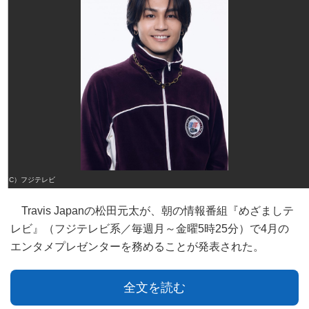
（C）フジテレビ
Travis Japanの松田元太が、朝の情報番組『めざましテ
レビ』（フジテレビ系／毎週月～金曜5時25分）で4月の
エンタメプレゼンターを務めることが発表された。
全文を読む