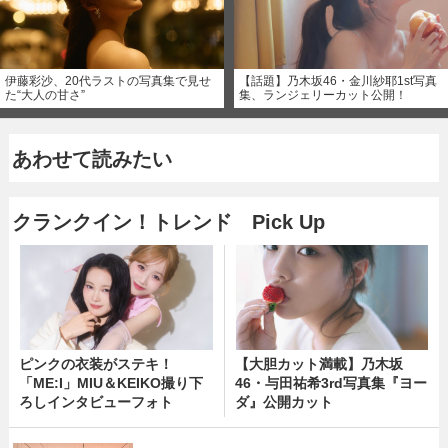
伊藤彩沙、20代ラストの写真集で見せ
【話題】乃木坂46・金川紗耶1st写真
た“大人の甘さ”
集、ランジェリーカット公開！
あわせて読みたい
クランクイン！トレンド Pick Up
ピンクの衣装がステキ！
【大胆カット満載】乃木坂
「ME:I」MIU＆KEIKO撮り下
46・与田祐希3rd写真集『ヨー
ろしインタビューフォト
ダ』公開カット