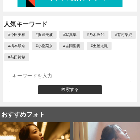
人気キーワード
#
今田美桜
#
浜辺美波
#
写真集
#
乃木坂46
#
有村架純
#
橋本環奈
#
小松菜奈
#
吉岡里帆
#
土屋太鳳
#
与田祐希
検索する
おすすめフォト