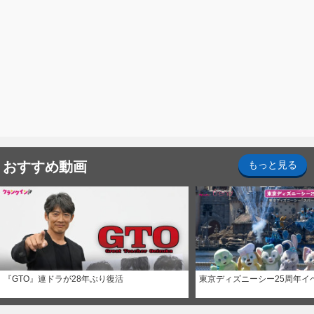
おすすめ動画
もっと見る
『GTO』連ドラが28年ぶり復活
東京ディズニーシー25周年イ