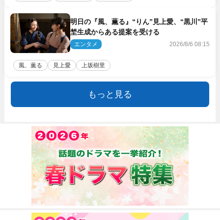
明日の『風、薫る』“りん”見上愛、“黒川”平
埜生成からある提案を受ける
エンタメ
2026/8/6 08:15
風、薫る
見上愛
上坂樹里
もっと見る