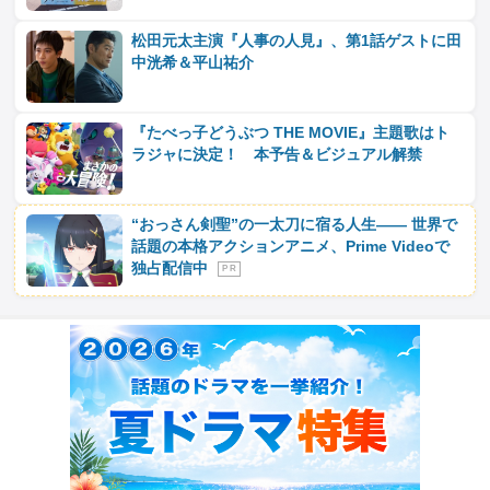
松田元太主演『人事の人見』、第1話ゲストに田
中洸希＆平山祐介
『たべっ子どうぶつ THE MOVIE』主題歌はト
ラジャに決定！ 本予告＆ビジュアル解禁
“おっさん剣聖”の一太刀に宿る人生―― 世界で
話題の本格アクションアニメ、Prime Videoで
独占配信中
P R