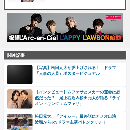
関連記事
【写真】松田元太が胴上げされる！ ドラマ
『人事の人見』ポスタービジュアル
【インタビュー】ムファサとスカーの運命は必
然だった？ 尾上右近＆松田元太が語る『ライ
オン・キング：ムファサ』
松田元太、『アイシー』最終話にカメオ出演
波瑠から火9ドラマ主演バトンタッチ！