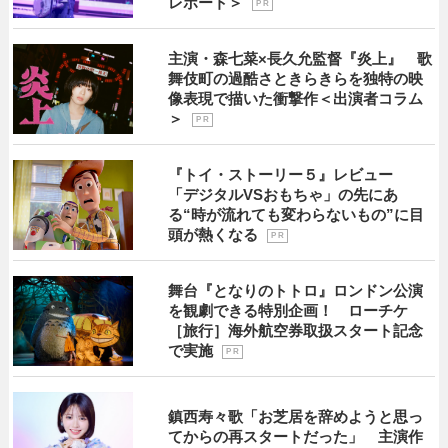
レポート＞
P R
主演・森七菜×長久允監督『炎上』 歌
舞伎町の過酷さときらきらを独特の映
像表現で描いた衝撃作＜出演者コラム
＞
P R
『トイ・ストーリー５』レビュー
「デジタルVSおもちゃ」の先にあ
る“時が流れても変わらないもの”に目
頭が熱くなる
P R
舞台『となりのトトロ』ロンドン公演
を観劇できる特別企画！ ローチケ
［旅行］海外航空券取扱スタート記念
で実施
P R
鎮西寿々歌「お芝居を辞めようと思っ
てからの再スタートだった」 主演作