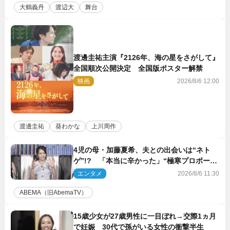
大鶴義丹
渡辺大
舞台
渡邊圭祐主演『2126年、海の星をさがして』
全国順次公開決定 全国版ポスター解禁
映画
2026/8/6 12:00
渡邊圭祐
葵わかな
上川周作
4児の母・加藤夏希、夫との出会いは“ネト
ゲ”!? 「本当に辛かった」“極寒プロポー
ズ”も告白
エンタメ
2026/8/6 11:30
ABEMA（旧AbemaTV）
15歳少女が27歳男性に一目ぼれ→交際1ヵ月
で妊娠 30代で孫がいる女性の衝撃半生