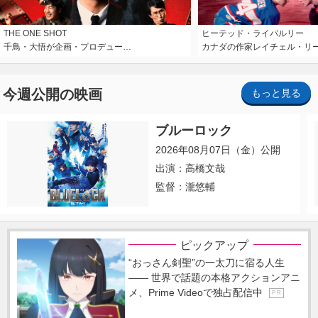
THE ONE SHOT
ヒーテッド・ライバルリー
千鳥・大悟が企画・プロデュー…
カナダの作家レイチェル・リ
今週公開の映画
もっと見る
ブルーロック
2026年08月07日（金）公開
出演：高橋文哉
監督：瀧悠輔
ピックアップ
“おっさん剣聖”の一太刀に宿る人生
―― 世界で話題の本格アクションアニ
メ、Prime Videoで独占配信中
P R