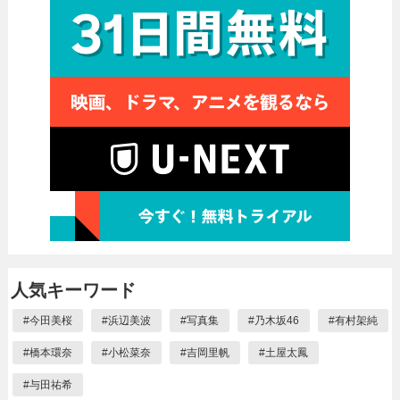
人気キーワード
#
今田美桜
#
浜辺美波
#
写真集
#
乃木坂46
#
有村架純
#
橋本環奈
#
小松菜奈
#
吉岡里帆
#
土屋太鳳
#
与田祐希