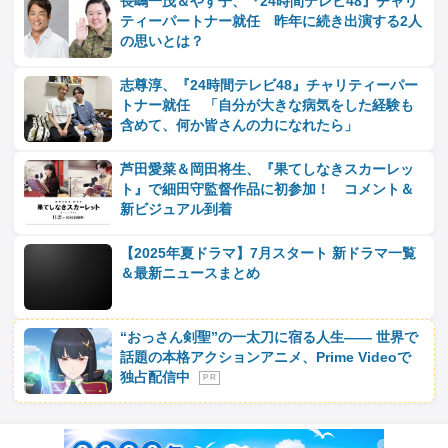
長嶋一茂＆やす子、『24時間テレビ48』チャリ
ティーパートナー就任 昨年に続き出演する2人
の思いとは？
志尊淳、『24時間テレビ48』チャリティーパー
トナー就任 「自分が大きな病気をした経験も
含めて、何か皆さんの力になれたら」
芦田愛菜＆岡田将生、『果てしなきスカーレッ
ト』で細田守監督作品に初参加！ コメント＆
新ビジュアル到着
【2025年夏ドラマ】7月スタート 新ドラマ一覧
＆最新ニュースまとめ
“おっさん剣聖”の一太刀に宿る人生―― 世界で
話題の本格アクションアニメ、Prime Videoで
独占配信中
P R