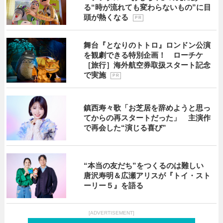
る“時が流れても変わらないもの”に目
頭が熱くなる
P R
舞台『となりのトトロ』ロンドン公演
を観劇できる特別企画！ ローチケ
［旅行］海外航空券取扱スタート記念
で実施
P R
鎮西寿々歌「お芝居を辞めようと思っ
てからの再スタートだった」 主演作
で再会した“演じる喜び”
“本当の友だち”をつくるのは難しい
唐沢寿明＆広瀬アリスが『トイ・スト
ーリー５』を語る
[ADVERTISEMENT]