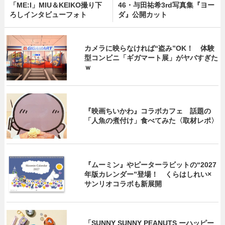
「ME:I」MIU＆KEIKO撮り下
46・与田祐希3rd写真集『ヨー
ろしインタビューフォト
ダ』公開カット
カメラに映らなければ“盗み”OK！ 体験
型コンビニ「ギガマート展」がヤバすぎた
ｗ
『映画ちいかわ』コラボカフェ 話題の
「人魚の煮付け」食べてみた〈取材レポ〉
『ムーミン』やピーターラビットの“2027
年版カレンダー”登場！ くらはしれい×
サンリオコラボも新展開
「SUNNY SUNNY PEANUTS ーハッピー