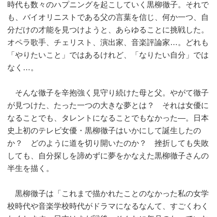
時代も数々のハプニングを起こしていく黒柳徹子。それで
も、バイオリニストである父の言葉を信じ、何か一つ、自
分だけの才能を見つけようと、あらゆることに挑戦した。
オペラ歌手、チェリスト、演出家、音楽評論家…。どれも
「やりたいこと」ではあるけれど、「なりたい自分」では
なく…。
そんな徹子を辛抱強く見守り続けた母と父。やがて徹子
が見つけた、たった一つの大きな夢とは？ それは女優に
なることでも、タレントになることでもなかった―。日本
史上初のテレビ女優・黒柳徹子はいかにして誕生したの
か？ どのように道を切り開いたのか？ 挫折しても失敗
しても、自分探しを諦めずに夢をかなえた黒柳徹子さんの
半生を描く。
黒柳徹子は「これまで描かれたことのなかった私の女学
校時代や音楽学校時代がドラマになるなんて、すごくわく