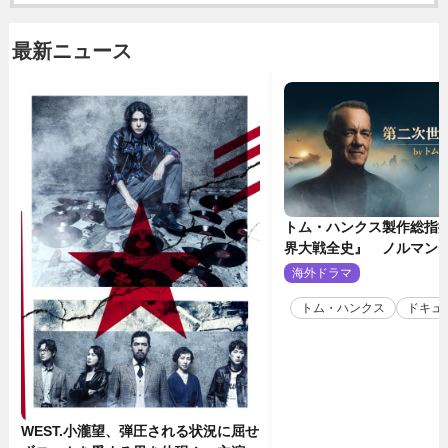
最新ニュース
トム・ハンクス製作総指
界大戦全史』 ノルマン
壮絶な戦場を収めた特別
海外ドラマ
2
トム・ハンクス
ドキュ
WEST.小瀧望、弾圧される状況に屈せ