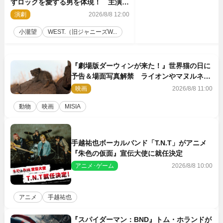
ずロックを愛する男を体現！ 主演舞
台『ロックンロール』ビジュアル解禁
演劇
2026/8/8 12:00
小瀧望
WEST.（旧ジャニーズW...
『劇場版ダーウィンが来た！』世界猫の日に
予告＆場面写真解禁 ライオンやマヌルネコ
の赤ちゃんが大集合
映画
2026/8/8 11:00
動物
映画
MISIA
手越祐也ボーカルバンド「T.N.T」がアニメ
『朱色の仮面』宣伝大使に就任決定
アニメ･ゲーム
2026/8/8 10:00
アニメ
手越祐也
『スパイダーマン：BND』トム・ホランドが