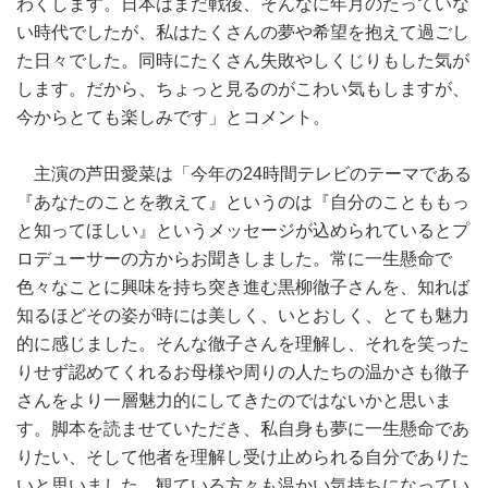
わくします。日本はまだ戦後、そんなに年月のたっていな
い時代でしたが、私はたくさんの夢や希望を抱えて過ごし
た日々でした。同時にたくさん失敗やしくじりもした気が
します。だから、ちょっと見るのがこわい気もしますが、
今からとても楽しみです」とコメント。
主演の芦田愛菜は「今年の24時間テレビのテーマである
『あなたのことを教えて』というのは『自分のことももっ
と知ってほしい』というメッセージが込められているとプ
ロデューサーの方からお聞きしました。常に一生懸命で
色々なことに興味を持ち突き進む黒柳徹子さんを、知れば
知るほどその姿が時には美しく、いとおしく、とても魅力
的に感じました。そんな徹子さんを理解し、それを笑った
りせず認めてくれるお母様や周りの人たちの温かさも徹子
さんをより一層魅力的にしてきたのではないかと思いま
す。脚本を読ませていただき、私自身も夢に一生懸命であ
りたい、そして他者を理解し受け止められる自分でありた
いと思いました。観ている方々も温かい気持ちになってい