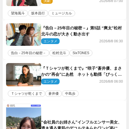
演劇
2026/8/8 07:00
望海風斗
坂本昌行
ミュージカル
『告白－25年目の秘密－』第5話 “爽太”松村
北斗の恋が大きく動き出す
エンタメ
2026/8/8 06:30
告白－25年目の秘密－
松村北斗
SixTONES
『Ｔシャツが乾くまで』“咲子”蒼井優、まさ
かの“再会”にあ然 ネットも動揺「びっくり
した!!」「今さら?!」（ネタバレあり）
エンタメ
2026/8/8 06:00
Ｔシャツが乾くまで
蒼井優
中島歩
“会社員のお姉さん”インフルエンサー美女、
透き通る素肌のデコルテあらわワンピ姿に反