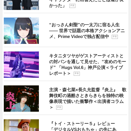
かった」
P R
“おっさん剣聖”の一太刀に宿る人生
―― 世界で話題の本格アクションアニ
メ、Prime Videoで独占配信中
P R
キタニタツヤがゲストアーティストと
の対バンを通して見せた、“攻めのモー
ド” 「Hugs Vol.6」神戸公演＜ライブ
レポート＞
P R
主演・森七菜×長久允監督『炎上』 歌
舞伎町の過酷さときらきらを独特の映
像表現で描いた衝撃作＜出演者コラム
＞
P R
『トイ・ストーリー５』レビュー
「デジタルVSおもちゃ」の先にあ