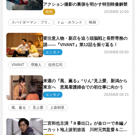
アクション撮影の裏側を明かす特別映像解禁
映画
2026/8/8 10:00
スパイダーマン：ブラ...
トム・ホランド
映画
要注意人物・新庄を追う頭脳戦と長野専務の
謎――『VIVANT』第12話を振り返る！
エンタメ
2026/8/8 09:00
VIVANT
堺雅人
役所広司
来週の『風、薫る』“りん”見上愛、新潟から
東京へ 恵風看護婦会での初仕事に向かう
エンタメ
2026/8/8 08:15
風、薫る
見上愛
上坂樹里
二宮和也主演『８番出口』が金ローで本編ノ
ーカット地上波初放送 川村元気監督＆二宮