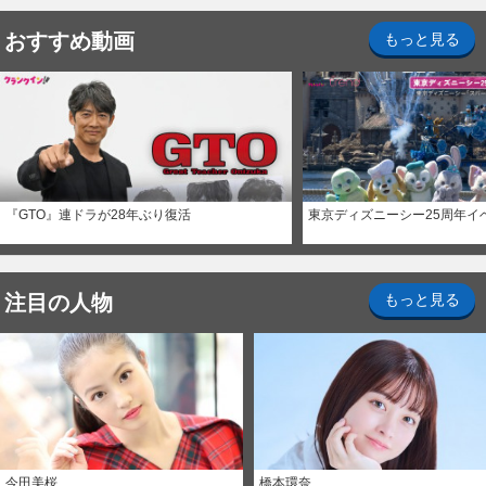
おすすめ動画
もっと見る
『GTO』連ドラが28年ぶり復活
東京ディズニーシー25周年イ
注目の人物
もっと見る
今田美桜
橋本環奈