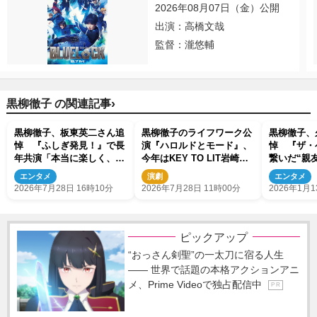
2026年08月07日（金）公開
出演：高橋文哉
監督：瀧悠輔
›
黒柳徹子 の関連記事
黒柳徹子、板東英二さん追
黒柳徹子のライフワーク公
黒柳徹子、
悼 『ふしぎ発見！』で長
演『ハロルドとモード』、
悼 『ザ・
年共演「本当に楽しく、面
今年はKEY TO LIT岩崎大
繋いだ“親
白い方でした」
昇が系譜継ぐ
ら』は言い
エンタメ
演劇
エンタメ
2026年7月28日 16時10分
2026年7月28日 11時00分
2026年1月1
ピックアップ
“おっさん剣聖”の一太刀に宿る人生
―― 世界で話題の本格アクションアニ
メ、Prime Videoで独占配信中
P R