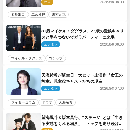
コメント到着
映画
2026/8/8 08:00
８番出口
二宮和也
川村元気
81歳マイケル・ダグラス、23歳の愛娘キャリ
スと手をつないでガラパーティーに来場
エンタメ
2026/8/8 08:00
マイケル・ダグラス
ゴシップ
天海祐希が誕生日 大ヒット主演作『女王の
教室』児童役キャストたちの現在
エンタメ
2026/8/8 07:00
ライターコラム
ドラマ
天海祐希
望海風斗＆坂本昌行、“ステージ”とは「生き
る実感をくれる場所」 トップを走り続ける
原動力を語る