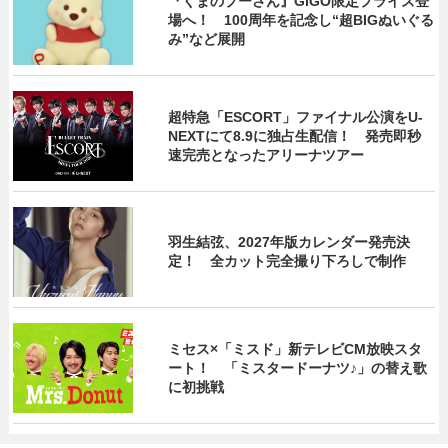
『くまのプーさん』GiGO限定プライズ登
場へ！ 100周年を記念し“超BIGぬいぐる
み”など展開
超特急「ESCORT」ファイナル公演をU-
NEXTにて8.9に独占生配信！ 発売即秒
速完売となったアリーナツアー
羽生結弦、2027年版カレンダー発売決
定！ 全カット完全撮り下ろしで制作
ミセス×「ミスド」新テレビCM放映スタ
ート！ 「ミスタードーナツ♪」の替え歌
に初挑戦