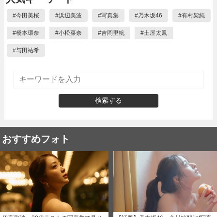
#
今田美桜
#
浜辺美波
#
写真集
#
乃木坂46
#
有村架純
#
橋本環奈
#
小松菜奈
#
吉岡里帆
#
土屋太鳳
#
与田祐希
検索する
おすすめフォト