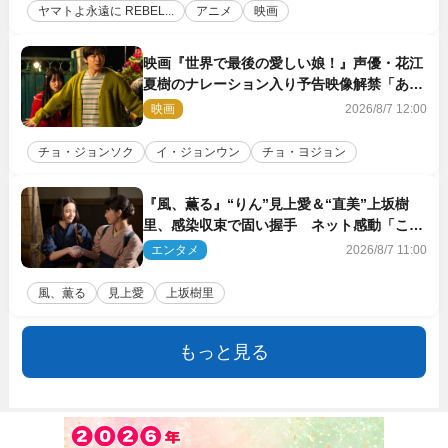
ヤマトよ永遠に REBEL...
アニメ
映画
映画『世界で最後の愛しい娘！』声優・花江
夏樹のナレーション入り予告映像解禁「あふ
れ出る温かさに涙が止まらない！」
映画
2026/8/7 12:00
チョ・ジョンソク
イ・ジョンウン
チョ・ヨジョン
『風、薫る』“りん”見上愛＆“直美”上坂樹
里、感染収束で固い握手 ネット感動「この
バディは最強」「アツい」
エンタメ
2026/8/7 11:00
風、薫る
見上愛
上坂樹里
もっと見る