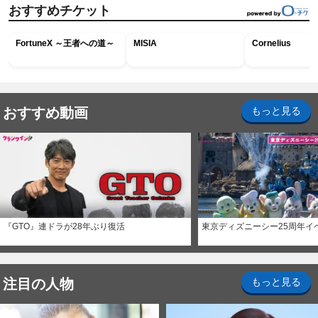
おすすめチケット
FortuneX ～王者への道～
MISIA
Cornelius
おすすめ動画
もっと見る
『GTO』連ドラが28年ぶり復活
東京ディズニーシー25周年イ
注目の人物
もっと見る