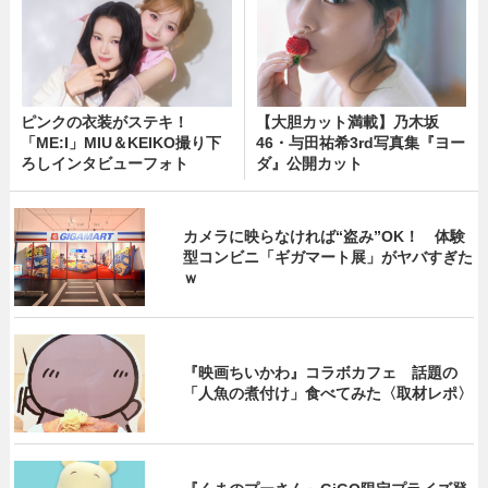
ピンクの衣装がステキ！
【大胆カット満載】乃木坂
「ME:I」MIU＆KEIKO撮り下
46・与田祐希3rd写真集『ヨー
ろしインタビューフォト
ダ』公開カット
カメラに映らなければ“盗み”OK！ 体験
型コンビニ「ギガマート展」がヤバすぎた
ｗ
『映画ちいかわ』コラボカフェ 話題の
「人魚の煮付け」食べてみた〈取材レポ〉