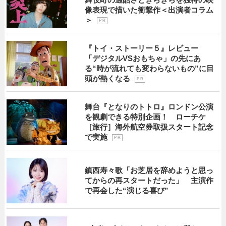
像表現で描いた衝撃作＜出演者コラム
＞
P R
『トイ・ストーリー５』レビュー
「デジタルVSおもちゃ」の先にあ
る“時が流れても変わらないもの”に目
頭が熱くなる
P R
舞台『となりのトトロ』ロンドン公演
を観劇できる特別企画！ ローチケ
［旅行］海外航空券取扱スタート記念
で実施
P R
鎮西寿々歌「お芝居を辞めようと思っ
てからの再スタートだった」 主演作
で再会した“演じる喜び”