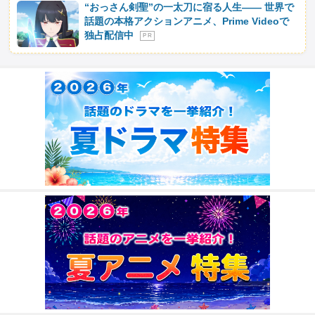
“おっさん剣聖”の一太刀に宿る人生―― 世界で
話題の本格アクションアニメ、Prime Videoで
独占配信中
P R