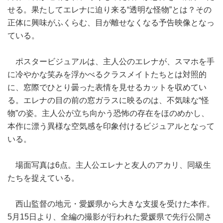
せる。果たしてエレナに迫り来る“透明な怪物”とは？その
正体に興味がふくらむ、目が離せなくなる予告映像となっ
ている。
ポスタービジュアルは、主人公のエレナが、スマホを手
に冷やかな笑みを浮かべるクラスメイトたちとは対照的
に、窓際でひとり曇った表情を見せるカットを収めてい
る。エレナの目の前の窓ガラスに映るのは、不気味な“怪
物”の姿。主人公が立ち向かう恐怖の存在をほのめかし、
本作に漂う異様な空気感を印象付けるビジュアルとなって
いる。
場面写真は6点。主人公エレナと友人のアカリ、同級生
たちを捉えている。
西山監督の地元・愛媛県から大きな支援を受けた本作。
5月15日より、全編の撮影が行われた愛媛県で先行公開さ