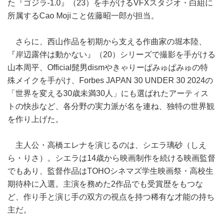
た『ゴジラ-1.0』（23）を手がけるVFXスタジオ・白組に
所属するCao Mojiこと佐藤昭一郎が担当。
さらに、西山作品を初期から支える作曲家の堀本陸、
『岸辺露伴は動かない』（20）シリーズで撮影を手がける
山本周平、Official髭男dismやきゃりーぱみゅぱみゅの特
殊メイクを手がけ、Forbes JAPAN 30 UNDER 30 2024の
「世界を変える30歳未満30人」にも選ばれたアーティス
トの快歩など、各分野の実力派が名を連ね、独特の世界観
を作り上げた。
主人公・高橋エレナを演じるのは、シエラ璃砂（しえ
ら・りさ）。シエラは14歳から映画制作を続ける映画監督
でもあり、監督作品はTOHOシネマズ学生映画祭・高校生
期待枠に入選。主演を務めた2作品でも受賞歴をもつな
ど、作り手と演じ手の双方の視点を持つ稀有な才能の持ち
主だ。