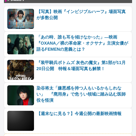
【写真】映画『インビジブルハーフ』場面写真
が多数公開
「あの時、誰も耳を傾けなかった」―映画
『OXANA／裸の革命家・オクサナ』主演女優が
語るFEMENの意義とは？
『装甲騎兵ボトムズ 灰色の魔女』第1部が11月
20日公開 特報＆場面写真も解禁！
染谷将太「嫌悪感を持つ人もいるかもしれな
い」 『廃用身』で危うい領域に踏み込む医師
役を怪演
【週末なに見る？】今週公開の最新映画情報