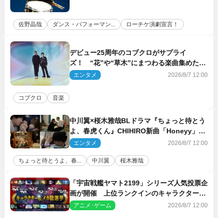
佐野晶哉
ダンス・パフォーマン...
ローチケ演劇宣言！
デビュー25周年のコブクロがサプライ
ズ！ “花”や“草木”にまつわる楽曲集めた新
コンセプトアルバムを“花の日”に配信リリー
エンタメ
2026/8/7 12:00
ス
コブクロ
音楽
中川翼×桜木雅哉BLドラマ『ちょっと待とう
よ、春虎くん』CHIHIRO新曲「Honeyy」が
ED主題歌に決定！
エンタメ
2026/8/7 12:00
ちょっと待とうよ、春...
中川翼
桜木雅哉
「宇宙戦艦ヤマト2199」シリーズ人気投票企
画が開催 上位ランクインのキャラクター＆
メカは新規描き下ろしイラストを制作
アニメ･ゲーム
2026/8/7 12:00