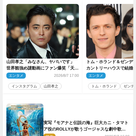
山田孝之「みなさん、ヤバいです」
トム・ホランド＆ゼンデ
世界観強め謎動画にファン爆笑「天才
カントリーハウスで結婚
だわ」
結婚指輪を身に着けたト
エンタメ
2026/8/7 17:00
エンタメ
2
チ
インスタグラム
山田孝之
トム・ホランド
ゼンデ
実写『モアナと伝説の海』巨大カニ・タマト
ア役のROLLYが歌うゴージャスな劇中歌
「シャイニー」本編映像解禁