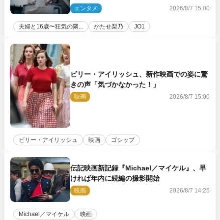
ぎ…」「怖えぇ」（ネタバレあり）
エンタメ
2026/8/7 15:00
夫婦と16歳〜狂気の隣...
かたせ梨乃
JO1
ビリー・アイリッシュ、新作映画での姿に驚
きの声「気づかなかった！」
映画
2026/8/7 15:00
ビリー・アイリッシュ
映画
ゴシップ
伝記映画新記録『Michael／マイケル』、早
ければ年内に続編の撮影開始
映画
2026/8/7 14:25
Michael／マイケル
映画