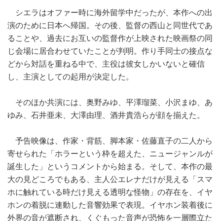
シエラはオファー時に海外留学中だったが、本作への出
演のために日本へ帰国。その後、監督の西山と同世代であ
ることや、過去にお互いの監督作が上映された映画祭の同
じ会場に居合わせていたことが判明。作り手同士の接点な
どから対話を重ねる中で、主役は彼女しかいないと確信
し、主演としての起用が決定した。
そのほか共演には、奥野みゆ、平澤瑠菜、小沢まゆ、あ
ゆみ、石井亜未、大澤由理、酒井貴浩らが顔を揃えた。
予告映像は、作家・背筋、脚本家・佐藤直子の二人から
寄せられた「ホラーという枠を超えた、ニュージャンルが
誕生した」というコメントから始まる。そして、本作の最
大の見どころでもある、主人公エレナだけが見える「スマ
ホに触れている時だけ見える透明な怪物」の存在を、イヤ
ホンの着脱に連動した音響効果で表現。イヤホン装着後に
外界の音が遮断され、くぐもった音声が恐怖を一層際立た