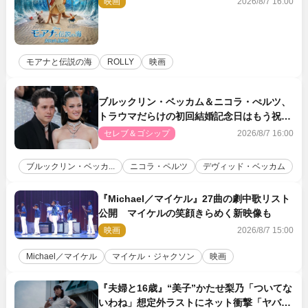
映画
2026/8/7 16:00
モアナと伝説の海
ROLLY
映画
ブルックリン・ベッカム＆ニコラ・ぺルツ、
トラウマだらけの初回結婚記念日はもう祝わ
ない
セレブ＆ゴシップ
2026/8/7 16:00
ブルックリン・ベッカ...
ニコラ・ペルツ
デヴィッド・ベッカム
『Michael／マイケル』27曲の劇中歌リスト
公開 マイケルの笑顔きらめく新映像も
映画
2026/8/7 15:00
Michael／マイケル
マイケル・ジャクソン
映画
『夫婦と16歳』“美子”かたせ梨乃「ついてな
いわね」想定外ラストにネット衝撃「ヤバす