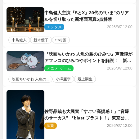
中島健人主演『SとX』30代の“いま”のリア
ルを切り取った新場面写真5点解禁
エンタメ
2026/8/7 12:00
中島健人
新木優子
中村蒼
『映画ちいかわ 人魚の島のひみつ』声優陣が
アフレコのひみつやポイントを解説！ 新カ
ットも到着
アニメ･ゲーム
2026/8/7 12:00
映画ちいかわ 人魚の...
小澤亜李
最上嗣生
佐野晶哉も大興奮「すごい高揚感！」“音爆
のサーカス” 『blast ブラスト！』東京公演
が開幕！
演劇
2026/8/7 12:00