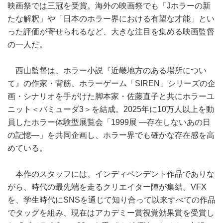
映画祭では三冠を受賞。海外の映画祭でも「Jホラーの新
たな解釈」や「日本のホラー界における有望な才能」とい
った評価が寄せられるなど、大きな注目を集める映画監督
の一人だ。
西山監督は、ホラー小説『近畿地方のある場所につい
て』の作家・背筋、ホラーゲーム「SIREN」シリーズの企
画・シナリオを手がけた脚本家・佐藤直子と共にホラーユ
ニット＜バミューダ3＞を結成。2025年に10万人以上を動
員したホラー体験型展覧会「1999展 ―存在しないあの日
の記憶―」を共同企画し、ホラー界でも確かな存在感を高
めている。
本作のスタッフには、インディペンデント作品でありな
がら、時代の最先端を走るクリエイター陣が集結。VFX
を、学生時代にSNSを通じて知り合って以来すべての作品
でタッグを組み、現在はアカデミー賞視覚効果賞を受賞し