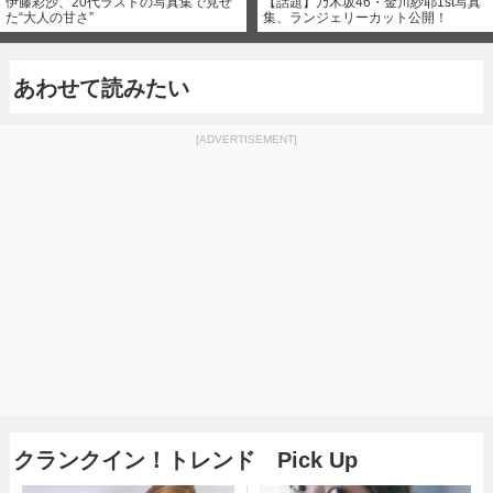
伊藤彩沙、20代ラストの写真集で見せ
【話題】乃木坂46・金川紗耶1st写真
た“大人の甘さ”
集、ランジェリーカット公開！
あわせて読みたい
[ADVERTISEMENT]
クランクイン！トレンド Pick Up