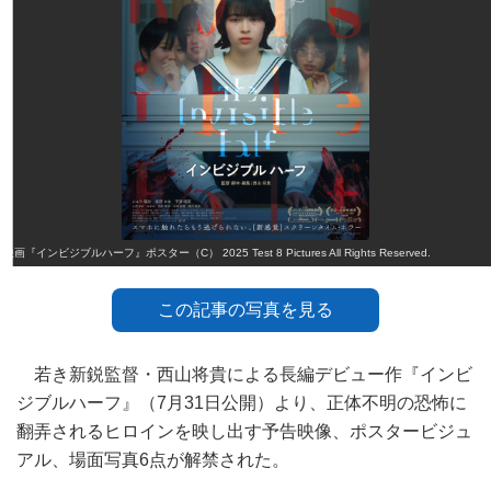
映画『インビジブルハーフ』ポスター（C） 2025 Test 8 Pictures All Rights Reserved.
この記事の写真を見る
若き新鋭監督・西山将貴による長編デビュー作『インビ
ジブルハーフ』（7月31日公開）より、正体不明の恐怖に
翻弄されるヒロインを映し出す予告映像、ポスタービジュ
アル、場面写真6点が解禁された。