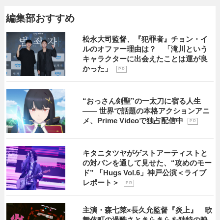
編集部おすすめ
松永大司監督、『犯罪者』チョン・イ
ルのオファー理由は？ 「滝川という
キャラクターに出会えたことは運が良
かった」
P R
“おっさん剣聖”の一太刀に宿る人生
―― 世界で話題の本格アクションアニ
メ、Prime Videoで独占配信中
P R
キタニタツヤがゲストアーティストと
の対バンを通して見せた、“攻めのモー
ド” 「Hugs Vol.6」神戸公演＜ライブ
レポート＞
P R
主演・森七菜×長久允監督『炎上』 歌
舞伎町の過酷さときらきらを独特の映