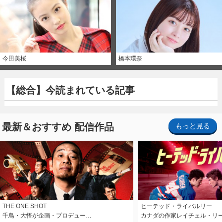
今田美桜
橋本環奈
【総合】今読まれている記事
最新＆おすすめ 配信作品
もっと見る
THE ONE SHOT
ヒーテッド・ライバルリー
千鳥・大悟が企画・プロデュー…
カナダの作家レイチェル・リ