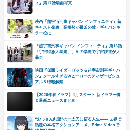
ィ』第17話場面写真
映画『超宇宙刑事ギャバン インフィニティ』新
キャスト発表 高橋努が最凶の敵・ギャバンキ
ラー役に
『超宇宙刑事ギャバン インフィニティ』第16話
「宇宙特急大暴走」、AIの暴走で宇宙鉄道が大
暴走！
映画『仮面ライダーゼッツ＆超宇宙刑事ギャバ
ン』クールすぎるWヒーローのティザービジュ
アル＆特報解禁
【2026年春ドラマ】4月スタート 新ドラマ一覧
＆最新ニュースまとめ
“おっさん剣聖”の一太刀に宿る人生―― 世界で
話題の本格アクションアニメ、Prime Videoで