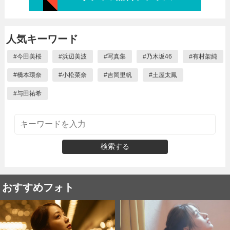
人気キーワード
#
今田美桜
#
浜辺美波
#
写真集
#
乃木坂46
#
有村架純
#
橋本環奈
#
小松菜奈
#
吉岡里帆
#
土屋太鳳
#
与田祐希
検索する
おすすめフォト