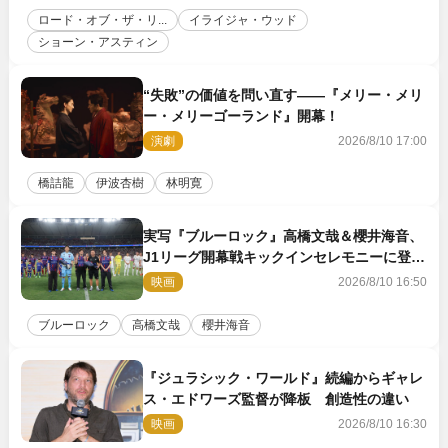
ロード・オブ・ザ・リ...
イライジャ・ウッド
ショーン・アスティン
“失敗”の価値を問い直す――『メリー・メリ
ー・メリーゴーランド』開幕！
演劇
2026/8/10 17:00
橋詰龍
伊波杏樹
林明寛
実写『ブルーロック』高橋文哉＆櫻井海音、
J1リーグ開幕戦キックインセレモニーに登場
＆喜びの声到着
映画
2026/8/10 16:50
ブルーロック
高橋文哉
櫻井海音
『ジュラシック・ワールド』続編からギャレ
ス・エドワーズ監督が降板 創造性の違い
映画
2026/8/10 16:30