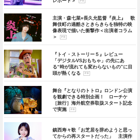
レポート＞
P R
主演・森七菜×長久允監督『炎上』 歌
舞伎町の過酷さときらきらを独特の映
像表現で描いた衝撃作＜出演者コラム
＞
P R
『トイ・ストーリー５』レビュー
「デジタルVSおもちゃ」の先にあ
る“時が流れても変わらないもの”に目
頭が熱くなる
P R
舞台『となりのトトロ』ロンドン公演
を観劇できる特別企画！ ローチケ
［旅行］海外航空券取扱スタート記念
で実施
P R
鎮西寿々歌「お芝居を辞めようと思っ
てからの再スタートだった」 主演作