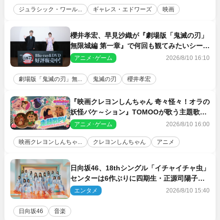
ジュラシック・ワール...
ギャレス・エドワーズ
映画
櫻井孝宏、早見沙織が『劇場版「鬼滅の刃」
無限城編 第一章』で何回も観てみたいシーン
とは？ イベントレポート到着
アニメ･ゲーム
2026/8/10 16:10
劇場版「鬼滅の刃」無...
鬼滅の刃
櫻井孝宏
『映画クレヨンしんちゃん 奇々怪々！オラの
妖怪バケ～ション』TOMOOが歌う主題歌
「大人になったら」PV解禁
アニメ･ゲーム
2026/8/10 16:00
映画クレヨンしんちゃ...
クレヨンしんちゃん
アニメ
日向坂46、18thシングル「イチャイチャ虫」
センターは6作ぶりに四期生・正源司陽子
新ビジュアル解禁
エンタメ
2026/8/10 15:40
日向坂46
音楽