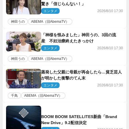
驚き「信じらんない！」
エンタメ
2026/8/10 17:30
神田うの
ABEMA（旧AbemaTV）
「神様を恨みました」神田うの、3回の流
産 不妊治療終えたきっかけ
エンタメ
2026/8/10 17:30
神田うの
ABEMA（旧AbemaTV）
蒸発した父親に母親が再会したら…貧乏芸人
が明かした衝撃のてん末
エンタメ
2026/8/10 17:30
千鳥
ABEMA（旧AbemaTV）
BOOM BOOM SATELLITES新曲「Brand
New Drive」9.2配信決定