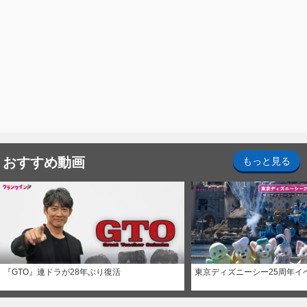
おすすめ動画
もっと見る
『GTO』連ドラが28年ぶり復活
東京ディズニーシー25周年イ