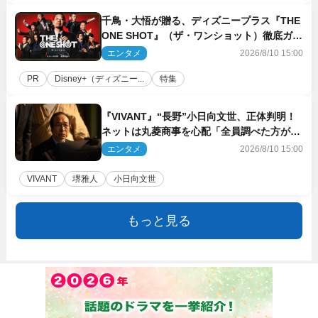
千鳥・大悟が贈る、ディズニープラス『THE
ONE SHOT』（ザ・ワンショット）徹底ガイ
ド！ 今のお笑い界に一石を投じる“真の笑
エンタメ
2026/8/10 15:00
い”を見る大会がついに開幕
PR
Disney+（ディズニー...
特集
『VIVANT』“長野”小日向文世、正体判明！
ネットは丸菱商事を心配「全員調べた方がい
い」「魔境すぎん？？」
エンタメ
2026/8/10 15:00
VIVANT
堺雅人
小日向文世
もっと見る