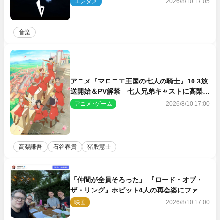
エンタメ
2026/8/10 17:05
音楽
アニメ『マロニエ王国の七人の騎士』10.3放
送開始＆PV解禁 七人兄弟キャストに高梨謙
吾、川島零士ら
アニメ･ゲーム
2026/8/10 17:00
高梨謙吾
石谷春貴
猪股慧士
「仲間が全員そろった」 『ロード・オブ・
ザ・リング』ホビット4人の再会姿にファン
感激
映画
2026/8/10 17:00