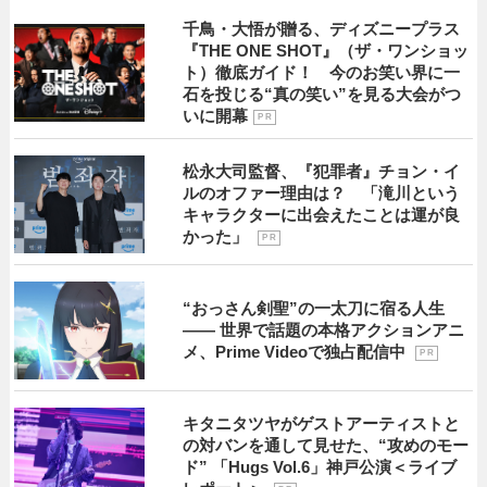
千鳥・大悟が贈る、ディズニープラス
『THE ONE SHOT』（ザ・ワンショッ
ト）徹底ガイド！ 今のお笑い界に一
石を投じる“真の笑い”を見る大会がつ
いに開幕
P R
松永大司監督、『犯罪者』チョン・イ
ルのオファー理由は？ 「滝川という
キャラクターに出会えたことは運が良
かった」
P R
“おっさん剣聖”の一太刀に宿る人生
―― 世界で話題の本格アクションアニ
メ、Prime Videoで独占配信中
P R
キタニタツヤがゲストアーティストと
の対バンを通して見せた、“攻めのモー
ド” 「Hugs Vol.6」神戸公演＜ライブ