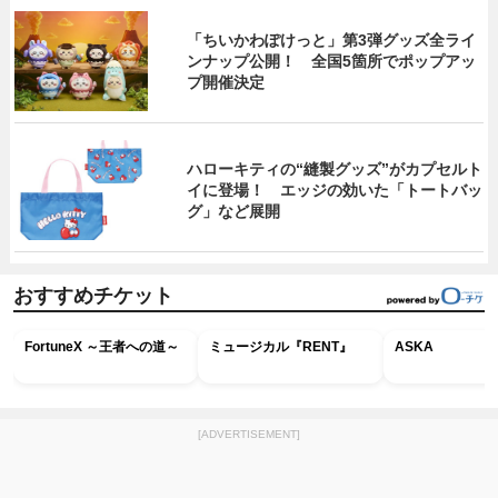
「ちいかわぽけっと」第3弾グッズ全ライ
ンナップ公開！ 全国5箇所でポップアッ
プ開催決定
ハローキティの“縫製グッズ”がカプセルト
イに登場！ エッジの効いた「トートバッ
グ」など展開
おすすめチケット
FortuneX ～王者への道～
ミュージカル『RENT』
ASKA
[ADVERTISEMENT]