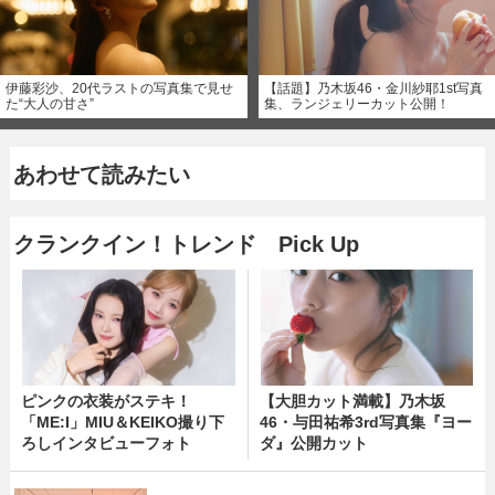
伊藤彩沙、20代ラストの写真集で見せ
【話題】乃木坂46・金川紗耶1st写真
た“大人の甘さ”
集、ランジェリーカット公開！
あわせて読みたい
クランクイン！トレンド Pick Up
ピンクの衣装がステキ！
【大胆カット満載】乃木坂
「ME:I」MIU＆KEIKO撮り下
46・与田祐希3rd写真集『ヨー
ろしインタビューフォト
ダ』公開カット