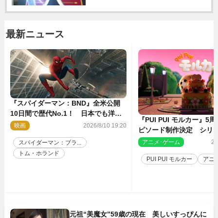
最新ニュース
『スパイダーマン：BND』全米公開
10日間で歴代No.1！ 日本でも洋画
『PUI PUI モルカー』
実写最速で興収30億円突破
映画
2026/8/10 19:20
ピソード制作決定 シリ
親・見里朝希監督が復帰
アニメ･ゲーム
20
スパイダーマン：ブラ...
トム・ホランド
PUI PUI モルカー
アニ
元祖“美魔女”59歳の現在 美しいすっぴんに