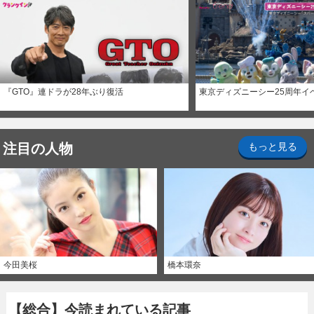
『GTO』連ドラが28年ぶり復活
東京ディズニーシー25周年イ
注目の人物
もっと見る
今田美桜
橋本環奈
【総合】今読まれている記事