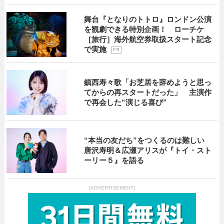
舞台『となりのトトロ』ロンドン公演
を観劇できる特別企画！ ローチケ
［旅行］海外航空券取扱スタート記念
で実施
P R
鎮西寿々歌「お芝居を辞めようと思っ
てからの再スタートだった」 主演作
で再会した“演じる喜び”
“本当の友だち”をつくるのは難しい
唐沢寿明＆広瀬アリスが『トイ・スト
ーリー５』を語る
[ADVERTISEMENT]