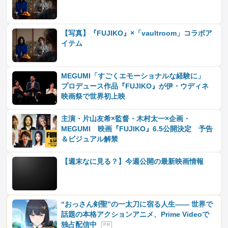
【写真】『FUJIKO』×「vaultroom」コラボア
イテム
MEGUMI「すごくエモーショナルな経験に」
プロデュース作品『FUJIKO』が伊・ウディネ
映画祭で世界初上映
主演・片山友希×監督・木村太一×企画・
MEGUMI 映画『FUJIKO』6.5公開決定 予告
＆ビジュアル解禁
【週末なに見る？】今週公開の最新映画情報
“おっさん剣聖”の一太刀に宿る人生―― 世界で
話題の本格アクションアニメ、Prime Videoで
独占配信中
P R