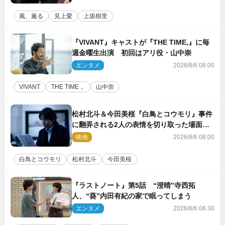
風、薫る
見上愛
上坂樹里
『VIVANT』キャストが『THE TIME,』に毎
週金曜生出演 初回はアリ役・山中崇
エンタメ
2026/8/6 08:00
VIVANT
THE TIME，
山中崇
松村北斗＆今田美桜『白鳥とコウモリ』事件
に翻弄される2人の表情を切り取った場面写
真解禁
映画
2026/8/6 08:00
白鳥とコウモリ
松村北斗
今田美桜
『ラストノート』第5話 “澄晴”寺西拓
人、“葵”内田有紀の家で眠ってしまう
エンタメ
2026/8/6 06:30