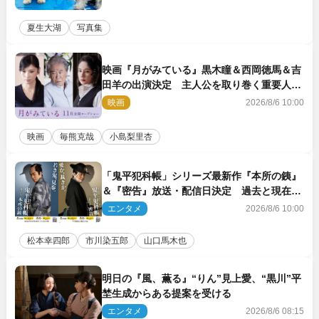
夏生大湖
写真集
映画『月がみている』黒木瞳＆西岡徳馬＆吉
田羊の出演決定 主人公を取り巻く重要人物
を演じる
映画
2026/8/6 10:00
映画
毎熊克哉
小島梨里杏
「鬼平犯科帳」シリーズ最新作『本所の銕』
＆『密告』放送・配信日決定 過去と現在が
繋がるビジュアルも解禁
エンタメ
2026/8/6 10:00
松本幸四郎
市川染五郎
山口馬木也
明日の『風、薫る』“りん”見上愛、“黒川”平
埜生成からある提案を受ける
エンタメ
2026/8/6 08:15