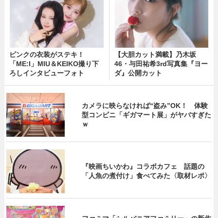
ピンクの衣装がステキ！
【大胆カット満載】乃木坂
「ME:I」MIU＆KEIKO撮り下
46・与田祐希3rd写真集『ヨー
ろしインタビューフォト
ダ』公開カット
カメラに映らなければ“盗み”OK！ 体験
型コンビニ「ギガマート展」がヤバすぎた
ｗ
『映画ちいかわ』コラボカフェ 話題の
「人魚の煮付け」食べてみた〈取材レポ〉