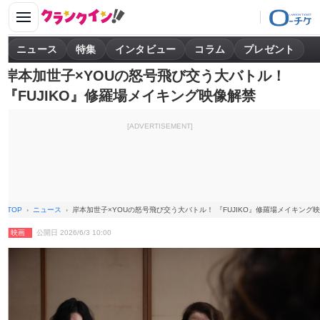
ニュース
特集
インタビュー
コラム
プレゼント
岸本加世子×YOUの怒号飛び交う大バトル！
『FUJIKO』修羅場メイキング映像解禁
[ADVERTISEMENT]
TOP
ニュース
岸本加世子×YOUの怒号飛び交う大バトル！ 『FUJIKO』修羅場メイキング
映画
公開日 2026/6/3 10:00