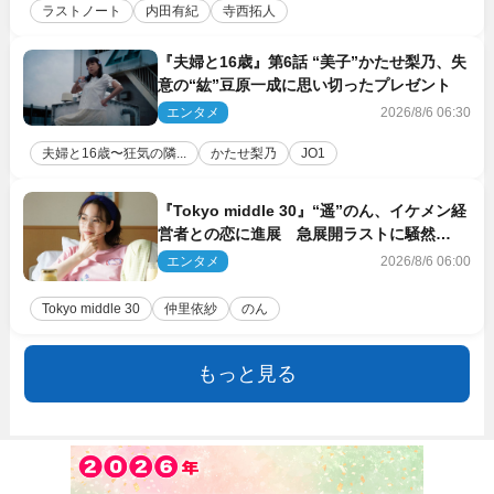
ラストノート
内田有紀
寺西拓人
『夫婦と16歳』第6話 “美子”かたせ梨乃、失
意の“紘”豆原一成に思い切ったプレゼント
エンタメ
2026/8/6 06:30
夫婦と16歳〜狂気の隣...
かたせ梨乃
JO1
『Tokyo middle 30』“遥”のん、イケメン経
営者との恋に進展 急展開ラストに騒然
「え…いきなり」「嫌な予感」
エンタメ
2026/8/6 06:00
Tokyo middle 30
仲里依紗
のん
もっと見る