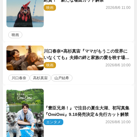
映画
2026/8/6 11:00
映画
川口春奈×高杉真宙『ママがもうこの世界に
いなくても』夫婦の絆と家族の愛を映す場面
写真公開
映画
2026/8/6 10:00
川口春奈
高杉真宙
山戸結希
『豊臣兄弟！』で注目の夏生大湖、初写真集
『OmiOmi』9.18発売決定＆先行カット解禁
エンタメ
2026/8/6 10:00