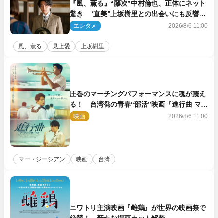
『風、薫る』“藤次”中村倫也、正体にネット
驚き “直美”上坂樹里との出会いにも反響
「力になってくれそう」「仲良くしなよ！」
エンタメ
2026/8/6 11:00
風、薫る
見上愛
上坂樹里
圧巻のマーチングパフォーマンスに魂が震え
る！ 台湾発の青春“部活”映画『進行曲 マー
チングボーイズ』予告解禁
映画
2026/8/6 11:00
マー・ジーシアン
映画
台湾
ニワトリ主演映画『雌鶏』が世界の映画祭で
絶賛！ 新たな場面カット解禁