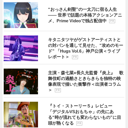
“おっさん剣聖”の一太刀に宿る人生
―― 世界で話題の本格アクションアニ
メ、Prime Videoで独占配信中
P R
キタニタツヤがゲストアーティストと
の対バンを通して見せた、“攻めのモー
ド” 「Hugs Vol.6」神戸公演＜ライブ
レポート＞
P R
主演・森七菜×長久允監督『炎上』 歌
舞伎町の過酷さときらきらを独特の映
像表現で描いた衝撃作＜出演者コラム
＞
P R
『トイ・ストーリー５』レビュー
「デジタルVSおもちゃ」の先にあ
る“時が流れても変わらないもの”に目
頭が熱くなる
P R