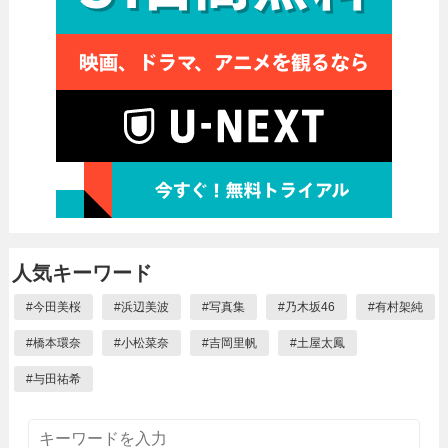
人気キーワード
#
今田美桜
#
浜辺美波
#
写真集
#
乃木坂46
#
有村架純
#
橋本環奈
#
小松菜奈
#
吉岡里帆
#
土屋太鳳
#
与田祐希