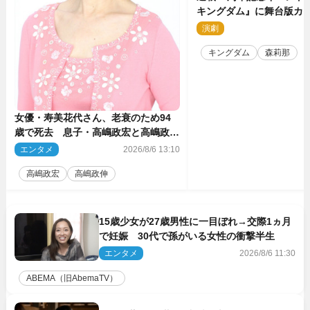
キングダム』に舞台版カ
那が潜入！【密着レポー
演劇
2
キングダム
森莉那
女優・寿美花代さん、老衰のため94
歳で死去 息子・高嶋政宏と高嶋政伸
がコメント「いつもユーモアを忘れな
エンタメ
2026/8/6 13:10
い明るく優しい母でした」
高嶋政宏
高嶋政伸
15歳少女が27歳男性に一目ぼれ→交際1ヵ月
で妊娠 30代で孫がいる女性の衝撃半生
エンタメ
2026/8/6 11:30
ABEMA（旧AbemaTV）