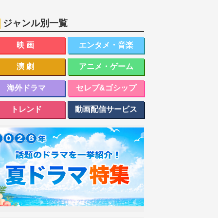
ジャンル別一覧
映画
エンタメ・音楽
演劇
アニメ・ゲーム
海外ドラマ
セレブ&ゴシップ
トレンド
動画配信サービス