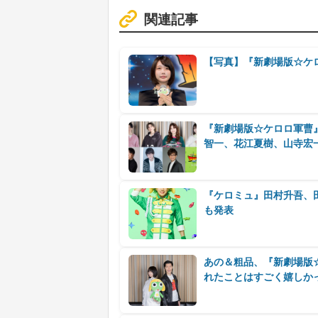
関連記事
【写真】『新劇場版☆ケロ
『新劇場版☆ケロロ軍曹
智一、花江夏樹、山寺宏
『ケロミュ』田村升吾、
も発表
あの＆粗品、『新劇場版
れたことはすごく嬉しか