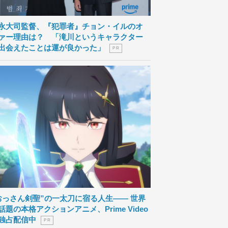
永大司監督、『犯罪者』チョン・イルのオ
ァー理由は？ 「滝川というキャラクター
出会えたことは運が良かった」
P R
おっさん剣聖”の一太刀に宿る人生―― 世界
話題の本格アクションアニメ、Prime Video
独占配信中
P R