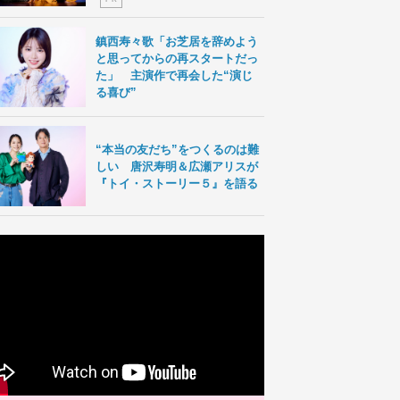
鎮西寿々歌「お芝居を辞めよう
と思ってからの再スタートだっ
た」 主演作で再会した“演じ
る喜び”
“本当の友だち”をつくるのは難
しい 唐沢寿明＆広瀬アリスが
『トイ・ストーリー５』を語る