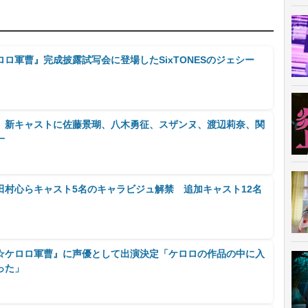
ロ軍曹』完成披露試写会に登場したSixTONESのジェシー
』新キャストに佐藤景瑚、八木勇征、スザンヌ、渡辺莉奈、関
一
田村心らキャスト5名のキャラビジュ解禁 追加キャスト12名
☆ケロロ軍曹』に声優として出演決定「ケロロの作品の中に入
った」