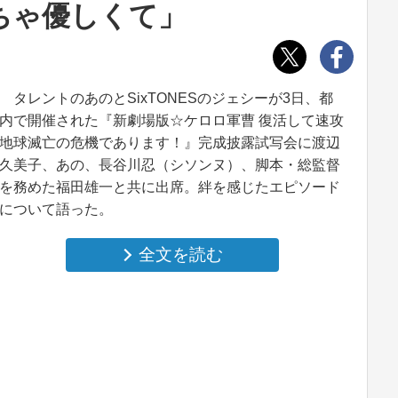
ちゃ優しくて」
タレントのあのとSixTONESのジェシーが3日、都
内で開催された『新劇場版☆ケロロ軍曹 復活して速攻
地球滅亡の危機であります！』完成披露試写会に渡辺
久美子、あの、長谷川忍（シソンヌ）、脚本・総監督
を務めた福田雄一と共に出席。絆を感じたエピソード
について語った。
全文を読む