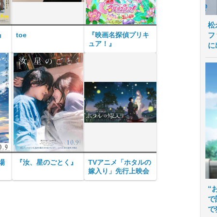
松
』
toe
『映画名探偵プリキ
フ
ュア！』
に
場
『汝、星のごとく』
TVアニメ「ホタルの
嫁入り」先行上映会
“
で
で