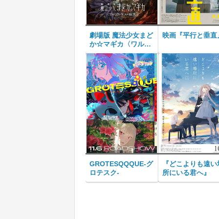
劇場版 魔法少女まど
映画『平行と垂直
か☆マギカ〈ワルプ
ルギスの廻天〉
GROTESQQQUE-グ
『どこよりも遠い
ロテスク-
所にいる君へ』