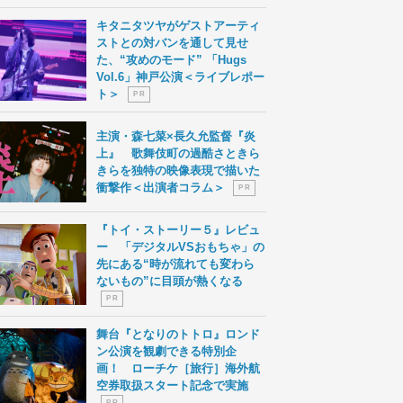
キタニタツヤがゲストアーティ
ストとの対バンを通して見せ
た、“攻めのモード” 「Hugs
Vol.6」神戸公演＜ライブレポー
ト＞
P R
主演・森七菜×長久允監督『炎
上』 歌舞伎町の過酷さときら
きらを独特の映像表現で描いた
衝撃作＜出演者コラム＞
P R
『トイ・ストーリー５』レビュ
ー 「デジタルVSおもちゃ」の
先にある“時が流れても変わら
ないもの”に目頭が熱くなる
P R
舞台『となりのトトロ』ロンド
ン公演を観劇できる特別企
画！ ローチケ［旅行］海外航
空券取扱スタート記念で実施
P R