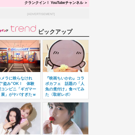
クランクイン！ YouTubeチャンネル ＞
[ADVERTISEMENT]
ピックアップ
カメラに映らなけれ
『映画ちいかわ』コラ
ば“盗み”OK！ 体験
ボカフェ 話題の「人
型コンビニ「ギガマー
魚の煮付け」食べてみ
ト展」がヤバすぎたｗ
た〈取材レポ〉