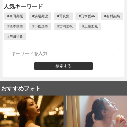
人気キーワード
#
今田美桜
#
浜辺美波
#
写真集
#
乃木坂46
#
有村架純
#
橋本環奈
#
小松菜奈
#
吉岡里帆
#
土屋太鳳
#
与田祐希
検索する
おすすめフォト