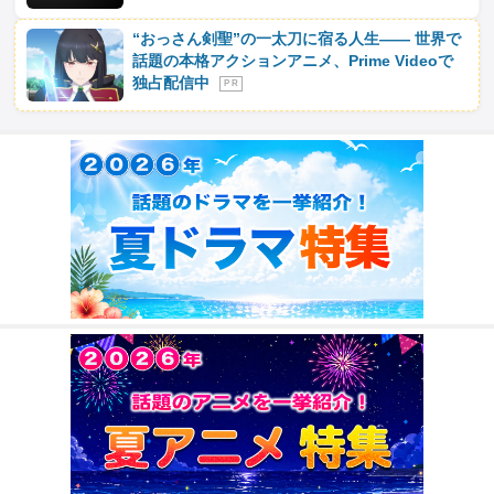
“おっさん剣聖”の一太刀に宿る人生―― 世界で
話題の本格アクションアニメ、Prime Videoで
独占配信中
P R