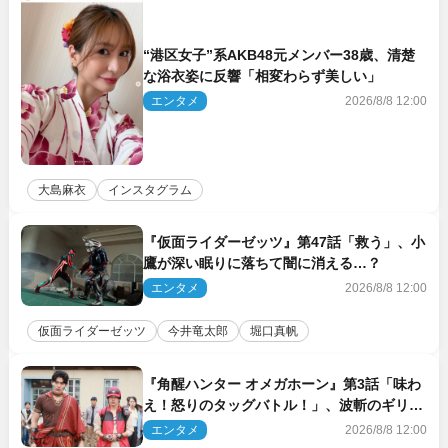
“港区女子”系AKB48元メンバー38歳、清楚
な浴衣姿に反響「相変わらず美しい」
エンタメ
2026/8/8 12:00
大島麻衣
インスタグラム
『仮面ライダーゼッツ』第47話「救う」、小
鷹が深い眠りに落ちて闇に消える…？
エンタメ
2026/8/8 12:00
仮面ライダーゼッツ
今井竜太郎
堀口真帆
『角醒ハンター オメガホーン』第3話「味わ
え！怒りのタッグバトル！」、波斬のギリコ
がハンターバトルを挑んできた！
エンタメ
2026/8/8 12:00