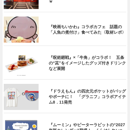
ｗ
『映画ちいかわ』コラボカフェ 話題の
「人魚の煮付け」食べてみた〈取材レポ〉
『呪術廻戦』×「牛角」がコラボ！ 五条
の“茈”をイメージしたグッズ付きドリンク
など展開
『ドラえもん』の四次元ポケットがバッグ
やポーチに！ 「グラニフ」コラボアイテ
ム8．11発売
『ムーミン』やピーターラビットの“2027