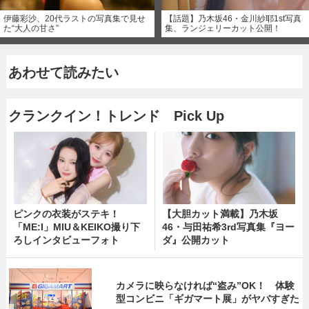
伊藤彩沙、20代ラストの写真集で見せ
【話題】乃木坂46・金川紗耶1st写真
た“大人の甘さ”
集、ランジェリーカット公開！
あわせて読みたい
クランクイン！トレンド Pick Up
ピンクの衣装がステキ！
【大胆カット満載】乃木坂
「ME:I」MIU＆KEIKO撮り下
46・与田祐希3rd写真集『ヨー
ろしインタビューフォト
ダ』公開カット
カメラに映らなければ“盗み”OK！ 体験
型コンビニ「ギガマート展」がヤバすぎた