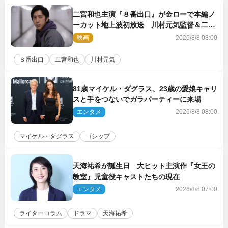
二宮和也主演『８番出口』が金ローで本編ノ
ーカット地上波初放送 川村元気監督＆二宮
コメント到着
映画
2026/8/8 08:00
８番出口
二宮和也
川村元気
81歳マイケル・ダグラス、23歳の愛娘キャリ
スと手をつないでガラパーティーに来場
エンタメ
2026/8/8 08:00
マイケル・ダグラス
ゴシップ
天海祐希が誕生日 大ヒット主演作『女王の
教室』児童役キャストたちの現在
エンタメ
2026/8/8 07:00
ライターコラム
ドラマ
天海祐希