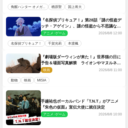
角醒ハンター オメガ...
楢原聖
国上将大
『名探偵プリキュア！』第28話「謎の怪盗デ
ッチ・アゲイン」、謎の怪盗から不思議な予
告状が届く
アニメ･ゲーム
2026/8/8 12:00
名探偵プリキュア！
千賀光莉
本渡楓
『劇場版ダーウィンが来た！』世界猫の日に
予告＆場面写真解禁 ライオンやマヌルネコ
の赤ちゃんが大集合
映画
2026/8/8 11:00
動物
映画
MISIA
手越祐也ボーカルバンド「T.N.T」がアニメ
『朱色の仮面』宣伝大使に就任決定
アニメ･ゲーム
2026/8/8 10:00