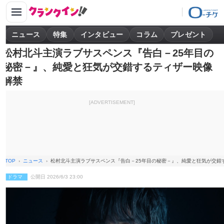
ニュース
特集
インタビュー
コラム
プレゼント
松村北斗主演ラブサスペンス『告白－25年目の
秘密－』、純愛と狂気が交錯するティザー映像
解禁
[ADVERTISEMENT]
TOP
ニュース
松村北斗主演ラブサスペンス『告白－25年目の秘密－』、純愛と狂気が交錯
ドラマ
公開日 2026/6/3 23:00