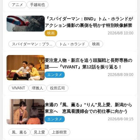
アニメ
手越祐也
『スパイダーマン：BND』トム・ホランドが
アクション撮影の裏側を明かす特別映像解禁
映画
2026/8/8 10:00
スパイダーマン：ブラ...
トム・ホランド
映画
要注意人物・新庄を追う頭脳戦と長野専務の
謎――『VIVANT』第12話を振り返る！
エンタメ
2026/8/8 09:00
VIVANT
堺雅人
役所広司
来週の『風、薫る』“りん”見上愛、新潟から
東京へ 恵風看護婦会での初仕事に向かう
エンタメ
2026/8/8 08:15
風、薫る
見上愛
上坂樹里