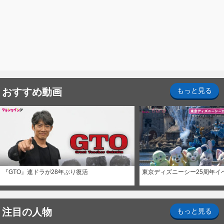
おすすめ動画
もっと見る
『GTO』連ドラが28年ぶり復活
東京ディズニーシー25周年イ
注目の人物
もっと見る