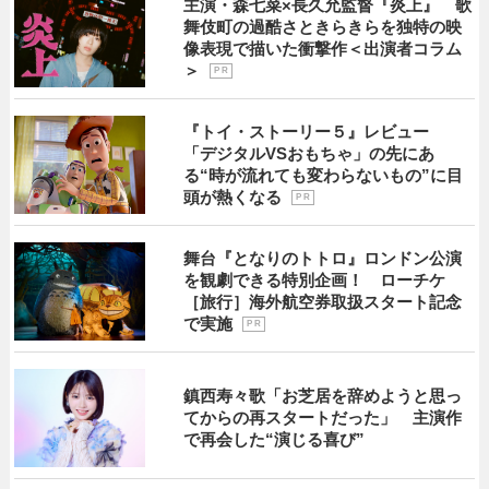
主演・森七菜×長久允監督『炎上』 歌
舞伎町の過酷さときらきらを独特の映
像表現で描いた衝撃作＜出演者コラム
＞
P R
『トイ・ストーリー５』レビュー
「デジタルVSおもちゃ」の先にあ
る“時が流れても変わらないもの”に目
頭が熱くなる
P R
舞台『となりのトトロ』ロンドン公演
を観劇できる特別企画！ ローチケ
［旅行］海外航空券取扱スタート記念
で実施
P R
鎮西寿々歌「お芝居を辞めようと思っ
てからの再スタートだった」 主演作
で再会した“演じる喜び”