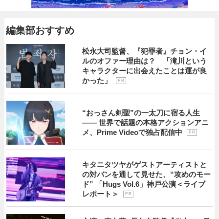
編集部おすすめ
松永大司監督、『犯罪者』チョン・イ
ルのオファー理由は？ 「滝川という
キャラクターに出会えたことは運が良
かった」
P R
“おっさん剣聖”の一太刀に宿る人生
―― 世界で話題の本格アクションアニ
メ、Prime Videoで独占配信中
P R
キタニタツヤがゲストアーティストと
の対バンを通して見せた、“攻めのモー
ド” 「Hugs Vol.6」神戸公演＜ライブ
レポート＞
P R