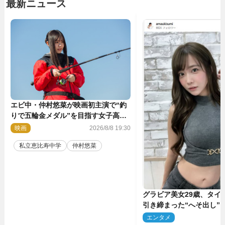
最新ニュース
エビ中・仲村悠菜が映画初主演で“釣
りで五輪金メダル”を目指す女子高生
に！ 映画『つりこまち』今秋公開
映画
2026/8/8 19:30
私立恵比寿中学
仲村悠菜
グラビア美女29歳、タイ
引き締まった“へそ出し”
「可愛い過ぎる」
エンタメ
2