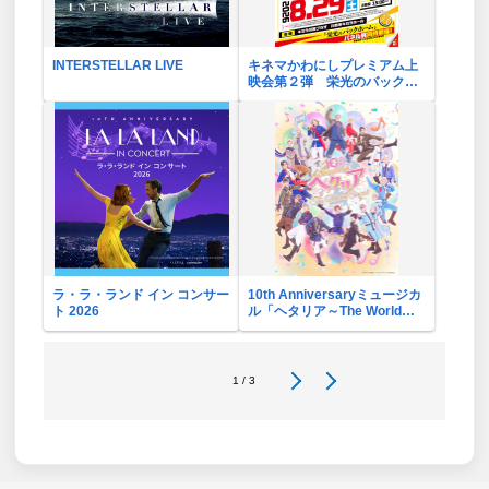
INTERSTELLAR LIVE
キネマかわにしプレミアム上
映会第２弾 栄光のバックホ
ーム
ラ・ラ・ランド イン コンサー
10th Anniversaryミュージカ
ト 2026
ル「ヘタリア～The World
Concert～」リバイバル・ビ
ューイング応援上映会
1 / 3