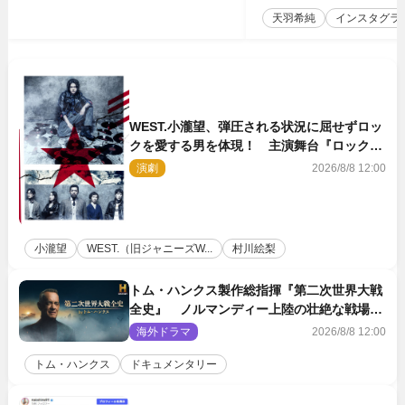
天羽希純
インスタグラ
WEST.小瀧望、弾圧される状況に屈せずロッ
クを愛する男を体現！ 主演舞台『ロックン
ロール』ビジュアル解禁
演劇
2026/8/8 12:00
小瀧望
WEST.（旧ジャニーズW...
村川絵梨
トム・ハンクス製作総指揮『第二次世界大戦
全史』 ノルマンディー上陸の壮絶な戦場を
収めた特別映像解禁
海外ドラマ
2026/8/8 12:00
トム・ハンクス
ドキュメンタリー