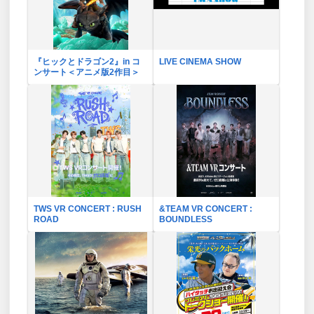
『ヒックとドラゴン2』in コ
LIVE CINEMA SHOW
ンサート＜アニメ版2作目＞
TWS VR CONCERT : RUSH
&TEAM VR CONCERT :
ROAD
BOUNDLESS