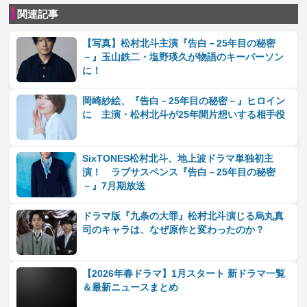
関連記事
【写真】松村北斗主演『告白－25年目の秘密
－』玉山鉄二・塩野瑛久が物語のキーパーソン
に！
岡崎紗絵、『告白－25年目の秘密－』ヒロイン
に 主演・松村北斗が25年間片想いする相手役
SixTONES松村北斗、地上波ドラマ単独初主
演！ ラブサスペンス『告白－25年目の秘密
－』7月期放送
ドラマ版『九条の大罪』松村北斗演じる烏丸真
司のキャラは、なぜ原作と変わったのか？
【2026年春ドラマ】1月スタート 新ドラマ一覧
＆最新ニュースまとめ