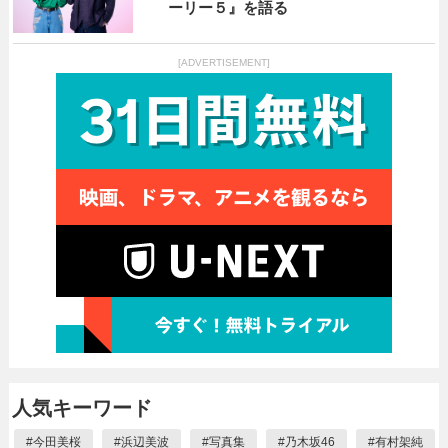
ーリー５』を語る
[ADVERTISEMENT]
人気キーワード
#
今田美桜
#
浜辺美波
#
写真集
#
乃木坂46
#
有村架純