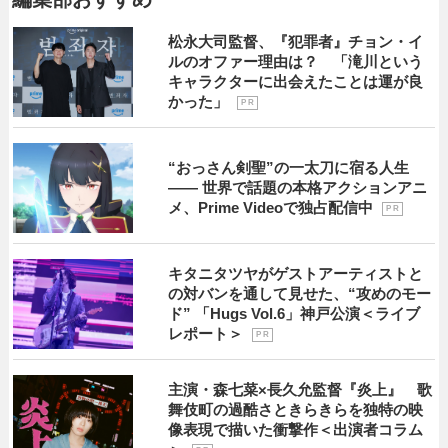
松永大司監督、『犯罪者』チョン・イ
ルのオファー理由は？ 「滝川という
キャラクターに出会えたことは運が良
かった」
P R
“おっさん剣聖”の一太刀に宿る人生
―― 世界で話題の本格アクションアニ
メ、Prime Videoで独占配信中
P R
キタニタツヤがゲストアーティストと
の対バンを通して見せた、“攻めのモー
ド” 「Hugs Vol.6」神戸公演＜ライブ
レポート＞
P R
主演・森七菜×長久允監督『炎上』 歌
舞伎町の過酷さときらきらを独特の映
像表現で描いた衝撃作＜出演者コラム