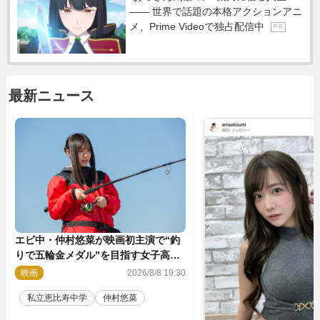
―― 世界で話題の本格アクションアニ
メ、Prime Videoで独占配信中
P R
最新ニュース
エビ中・仲村悠菜が映画初主演で“釣
りで五輪金メダル”を目指す女子高生
に！ 映画『つりこまち』今秋公開
映画
2026/8/8 19:30
私立恵比寿中学
仲村悠菜