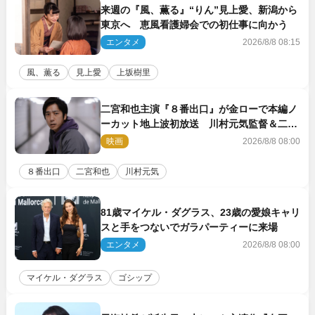
来週の『風、薫る』“りん”見上愛、新潟から
東京へ 恵風看護婦会での初仕事に向かう
エンタメ
2026/8/8 08:15
風、薫る
見上愛
上坂樹里
二宮和也主演『８番出口』が金ローで本編ノ
ーカット地上波初放送 川村元気監督＆二宮
コメント到着
映画
2026/8/8 08:00
８番出口
二宮和也
川村元気
81歳マイケル・ダグラス、23歳の愛娘キャリ
スと手をつないでガラパーティーに来場
エンタメ
2026/8/8 08:00
マイケル・ダグラス
ゴシップ