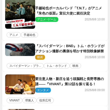
手越祐也ボーカルバンド「T.N.T」がアニメ
『朱色の仮面』宣伝大使に就任決定
アニメ･ゲーム
2026/8/8 10:00
アニメ
手越祐也
『スパイダーマン：BND』トム・ホランドが
アクション撮影の裏側を明かす特別映像解禁
映画
2026/8/8 10:00
スパイダーマン：ブラ...
トム・ホランド
映画
要注意人物・新庄を追う頭脳戦と長野専務の
謎――『VIVANT』第12話を振り返る！
エンタメ
2026/8/8 09:00
VIVANT
堺雅人
役所広司