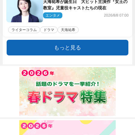
天海祐希が誕生日 大ヒット主演作『女王の
教室』児童役キャストたちの現在
エンタメ
2026/8/8 07:00
ライターコラム
ドラマ
天海祐希
もっと見る