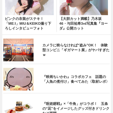
ピンクの衣装がステキ！
【大胆カット満載】乃木坂
「ME:I」MIU＆KEIKO撮り下
46・与田祐希3rd写真集『ヨー
ろしインタビューフォト
ダ』公開カット
カメラに映らなければ“盗み”OK！ 体験
型コンビニ「ギガマート展」がヤバすぎた
ｗ
『映画ちいかわ』コラボカフェ 話題の
「人魚の煮付け」食べてみた〈取材レポ〉
『呪術廻戦』×「牛角」がコラボ！ 五条
の“茈”をイメージしたグッズ付きドリンク