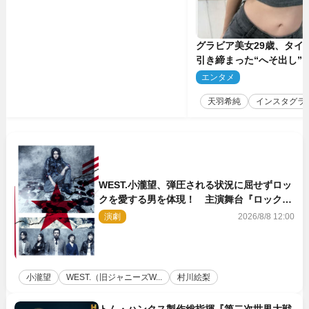
グラビア美女29歳、タイ
引き締まった“へそ出し”
「可愛い過ぎる」
エンタメ
2
天羽希純
インスタグラ
WEST.小瀧望、弾圧される状況に屈せずロッ
クを愛する男を体現！ 主演舞台『ロックン
ロール』ビジュアル解禁
演劇
2026/8/8 12:00
小瀧望
WEST.（旧ジャニーズW...
村川絵梨