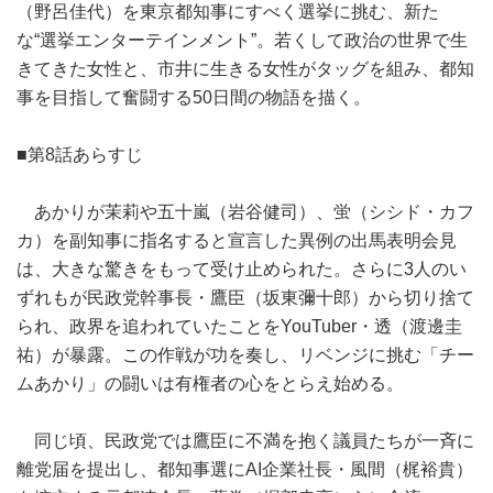
（野呂佳代）を東京都知事にすべく選挙に挑む、新た
な“選挙エンターテインメント”。若くして政治の世界で生
きてきた女性と、市井に生きる女性がタッグを組み、都知
事を目指して奮闘する50日間の物語を描く。
■第8話あらすじ
あかりが茉莉や五十嵐（岩谷健司）、蛍（シシド・カフ
カ）を副知事に指名すると宣言した異例の出馬表明会見
は、大きな驚きをもって受け止められた。さらに3人のい
ずれもが民政党幹事長・鷹臣（坂東彌十郎）から切り捨て
られ、政界を追われていたことをYouTuber・透（渡邊圭
祐）が暴露。この作戦が功を奏し、リベンジに挑む「チー
ムあかり」の闘いは有権者の心をとらえ始める。
同じ頃、民政党では鷹臣に不満を抱く議員たちが一斉に
離党届を提出し、都知事選にAI企業社長・風間（梶裕貴）