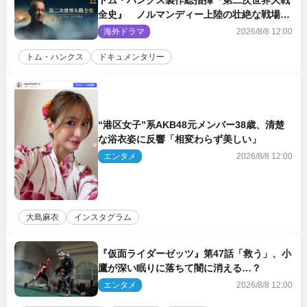
トム・ハンクス製作総指揮『第二次世界大戦
全史』 ノルマンディー上陸の壮絶な戦場を
収めた特別映像解禁
海外ドラマ
2026/8/8 12:00
トム・ハンクス
ドキュメンタリー
“港区女子”系AKB48元メンバー38歳、清楚
な浴衣姿に反響「相変わらず美しい」
エンタメ
2026/8/8 12:00
大島麻衣
インスタグラム
『仮面ライダーゼッツ』第47話「救う」、小
鷹が深い眠りに落ちて闇に消える…？
エンタメ
2026/8/8 12:00