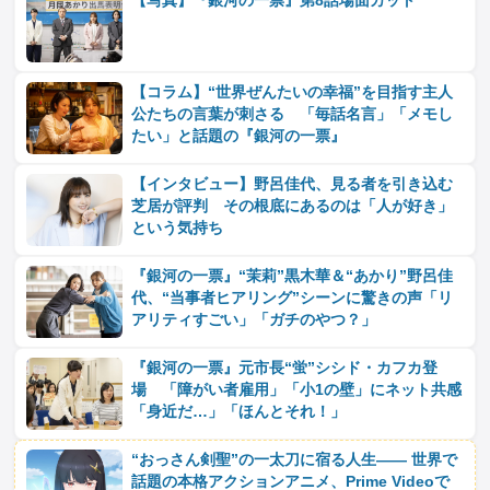
【写真】『銀河の一票』第8話場面カット
【コラム】“世界ぜんたいの幸福”を目指す主人
公たちの言葉が刺さる 「毎話名言」「メモし
たい」と話題の『銀河の一票』
【インタビュー】野呂佳代、見る者を引き込む
芝居が評判 その根底にあるのは「人が好き」
という気持ち
『銀河の一票』“茉莉”黒木華＆“あかり”野呂佳
代、“当事者ヒアリング”シーンに驚きの声「リ
アリティすごい」「ガチのやつ？」
『銀河の一票』元市長“蛍”シシド・カフカ登
場 「障がい者雇用」「小1の壁」にネット共感
「身近だ…」「ほんとそれ！」
“おっさん剣聖”の一太刀に宿る人生―― 世界で
話題の本格アクションアニメ、Prime Videoで