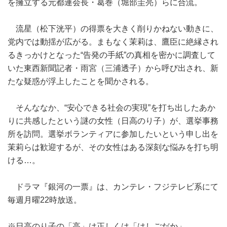
を擁立する元都連会長・葛巻（堀部圭亮）らに合流。
流星（松下洸平）の得票を大きく削りかねない動きに、
党内では動揺が広がる。まもなく茉莉は、鷹臣に絶縁され
るきっかけとなった“告発の手紙”の真相を密かに調査して
いた東西新聞記者・雨宮（三浦透子）から呼び出され、新
たな疑惑が浮上したことを聞かされる。
そんななか、“安心できる社会の実現”を打ち出したあか
りに共感したという謎の女性（日高のり子）が、選挙事務
所を訪問。選挙ボランティアに参加したいという申し出を
茉莉らは歓迎するが、その女性はある深刻な悩みを打ち明
ける…。
ドラマ『銀河の一票』は、カンテレ・フジテレビ系にて
毎週月曜22時放送。
※日高のり子の「高」は正しくは「はしごだか」