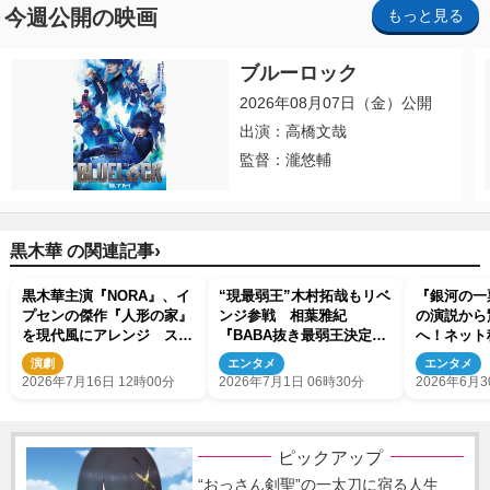
今週公開の映画
もっと見る
ブルーロック
2026年08月07日（金）公開
出演：高橋文哉
監督：瀧悠輔
›
黒木華 の関連記事
黒木華主演『NORA』、イ
“現最弱王”木村拓哉もリベ
『銀河の一
プセンの傑作『人形の家』
ンジ参戦 相葉雅紀
の演説から
を現代風にアレンジ スマ
『BABA抜き最弱王決定
へ！ネット
ホ駆使した演出が斬新！
戦』、のん、坂本花織、モ
の話ぶっ込
演劇
エンタメ
エンタメ
ナキ・おヨネら挑戦者一挙
密で骨太」
2026年7月16日 12時00分
2026年7月1日 06時30分
2026年6月3
解禁！
り）
ピックアップ
“おっさん剣聖”の一太刀に宿る人生