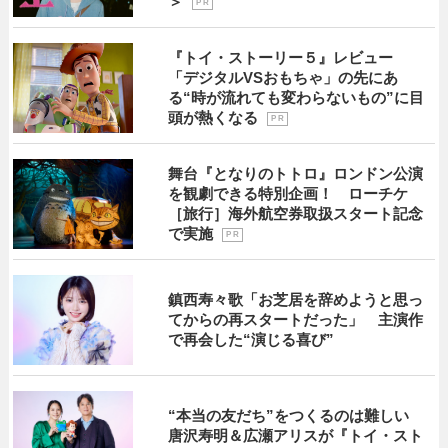
＞
P R
『トイ・ストーリー５』レビュー
「デジタルVSおもちゃ」の先にあ
る“時が流れても変わらないもの”に目
頭が熱くなる
P R
舞台『となりのトトロ』ロンドン公演
を観劇できる特別企画！ ローチケ
［旅行］海外航空券取扱スタート記念
で実施
P R
鎮西寿々歌「お芝居を辞めようと思っ
てからの再スタートだった」 主演作
で再会した“演じる喜び”
“本当の友だち”をつくるのは難しい
唐沢寿明＆広瀬アリスが『トイ・スト