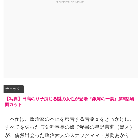
[ADVERTISEMENT]
チェック
【写真】日高のり子演じる謎の女性が登場『銀河の一票』第8話場
面カット
本作は、政治家の不正を密告する告発文をきっかけに、
すべてを失った与党幹事長の娘で秘書の星野茉莉（黒木）
が、偶然出会った政治素人のスナックママ・月岡あかり