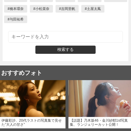
#
橋本環奈
#
小松菜奈
#
吉岡里帆
#
土屋太鳳
#
与田祐希
検索する
おすすめフォト
伊藤彩沙、20代ラストの写真集で見せ
【話題】乃木坂46・金川紗耶1st写真
た“大人の甘さ”
集、ランジェリーカット公開！