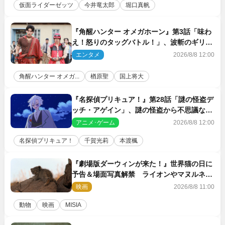
仮面ライダーゼッツ
今井竜太郎
堀口真帆
『角醒ハンター オメガホーン』第3話「味わ
え！怒りのタッグバトル！」、波斬のギリコ
がハンターバトルを挑んできた！
エンタメ
2026/8/8 12:00
角醒ハンター オメガ...
楢原聖
国上将大
『名探偵プリキュア！』第28話「謎の怪盗デ
ッチ・アゲイン」、謎の怪盗から不思議な予
告状が届く
アニメ･ゲーム
2026/8/8 12:00
名探偵プリキュア！
千賀光莉
本渡楓
『劇場版ダーウィンが来た！』世界猫の日に
予告＆場面写真解禁 ライオンやマヌルネコ
の赤ちゃんが大集合
映画
2026/8/8 11:00
動物
映画
MISIA