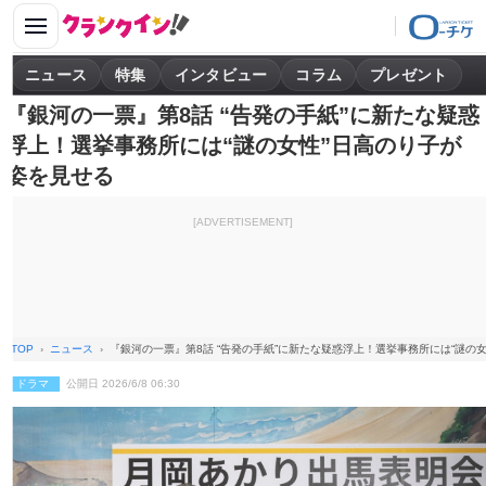
ニュース
特集
インタビュー
コラム
プレゼント
『銀河の一票』第8話 “告発の手紙”に新たな疑惑
浮上！選挙事務所には“謎の女性”日高のり子が
姿を見せる
[ADVERTISEMENT]
TOP
ニュース
『銀河の一票』第8話 “告発の手紙”に新たな疑惑浮上！選挙事務所には“謎の
ドラマ
公開日 2026/6/8 06:30