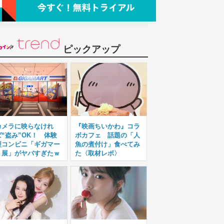
ピックアップ
カメラに映らなけれ
『映画ちいかわ』コラ
ば“盗み”OK！ 体験
ボカフェ 話題の「人
型コンビニ「ギガマー
魚の煮付け」食べてみ
ト展」がヤバすぎたｗ
た〈取材レポ〉