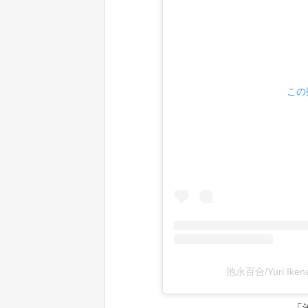
この
池永百合/Yuri Ike