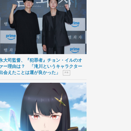
永大司監督、『犯罪者』チョン・イルのオ
ァー理由は？ 「滝川というキャラクター
出会えたことは運が良かった」
P R