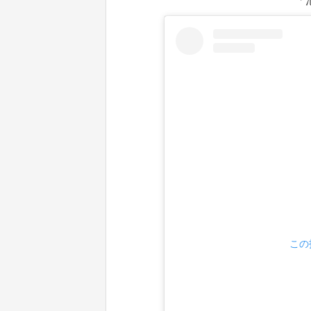
「池
この