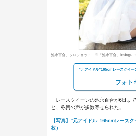
池永百合、ソロショット ※「池永百合」Instagra
“元アイドル”165cmレースク
フォトギ
レースクイーンの池永百合が6日までにI
と、称賛の声が多数寄せられた。
【写真】“元アイドル”165cmレース
枚）