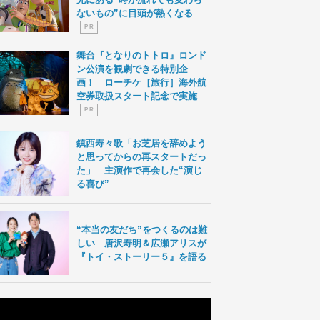
ないもの”に目頭が熱くなる
P R
舞台『となりのトトロ』ロンド
ン公演を観劇できる特別企
画！ ローチケ［旅行］海外航
空券取扱スタート記念で実施
P R
鎮西寿々歌「お芝居を辞めよう
と思ってからの再スタートだっ
た」 主演作で再会した“演じ
る喜び”
“本当の友だち”をつくるのは難
しい 唐沢寿明＆広瀬アリスが
『トイ・ストーリー５』を語る