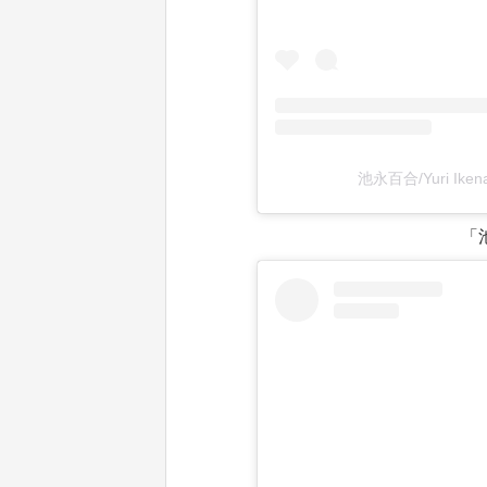
池永百合/Yuri Ike
「池