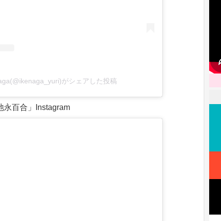
naga(@ikenaga_yuri)がシェアした投稿
永百合」Instagram