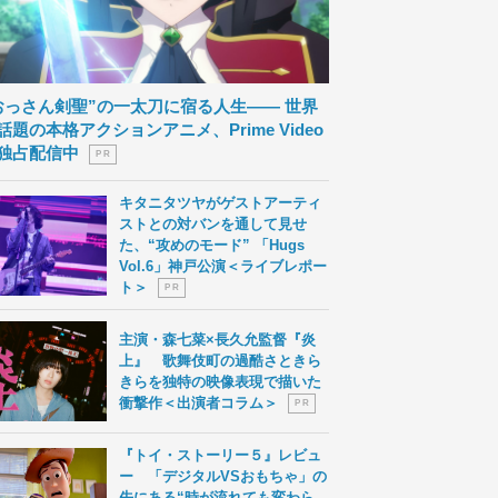
おっさん剣聖”の一太刀に宿る人生―― 世界
話題の本格アクションアニメ、Prime Video
独占配信中
P R
キタニタツヤがゲストアーティ
ストとの対バンを通して見せ
た、“攻めのモード” 「Hugs
Vol.6」神戸公演＜ライブレポー
ト＞
P R
主演・森七菜×長久允監督『炎
上』 歌舞伎町の過酷さときら
きらを独特の映像表現で描いた
衝撃作＜出演者コラム＞
P R
『トイ・ストーリー５』レビュ
ー 「デジタルVSおもちゃ」の
先にある“時が流れても変わら