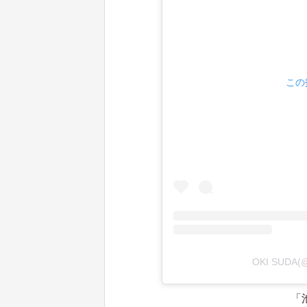
この
OKI SUDA
「池