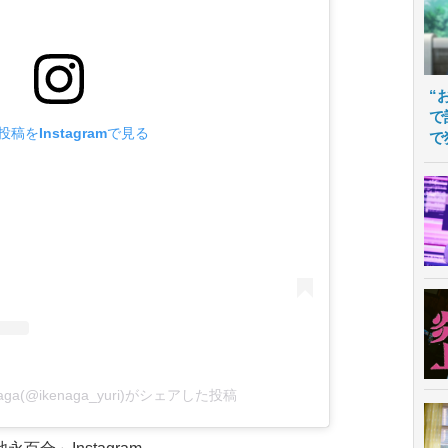
“
で
投稿をInstagramで見る
で
naga(@ikenaga_yuri)がシェアした投稿