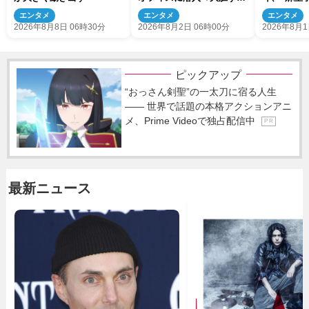
る行動に騒然「え？もしか
の秘密に迫
エンタメ
エンタメ
エンタメ
して」「8人目の別班説浮
2026年8月8日 06時30分
2026年8月2日 06時00分
2026年8月1
上」
ピックアップ
“おっさん剣聖”の一太刀に宿る人生
―― 世界で話題の本格アクションアニ
メ、Prime Videoで独占配信中
P R
最新ニュース