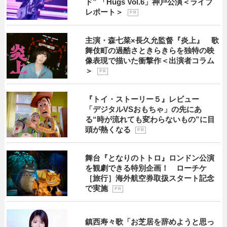
ド” 「Hugs Vol.6」神戸公演＜ライブ
レポート＞
P R
主演・森七菜×長久允監督『炎上』 歌
舞伎町の過酷さときらきらを独特の映
像表現で描いた衝撃作＜出演者コラム
＞
P R
『トイ・ストーリー５』レビュー
「デジタルVSおもちゃ」の先にあ
る“時が流れても変わらないもの”に目
頭が熱くなる
P R
舞台『となりのトトロ』ロンドン公演
を観劇できる特別企画！ ローチケ
［旅行］海外航空券取扱スタート記念
で実施
P R
鎮西寿々歌「お芝居を辞めようと思っ