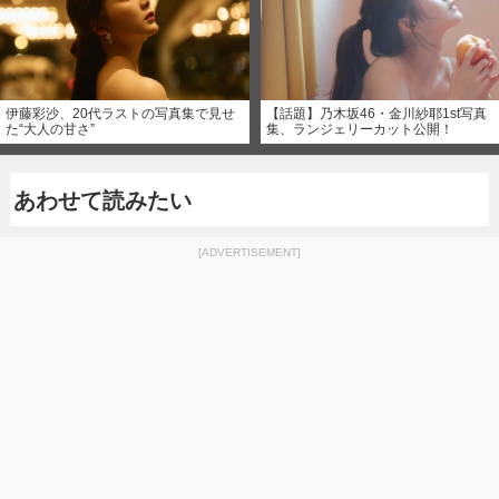
伊藤彩沙、20代ラストの写真集で見せ
【話題】乃木坂46・金川紗耶1st写真
た“大人の甘さ”
集、ランジェリーカット公開！
あわせて読みたい
[ADVERTISEMENT]