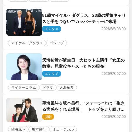
81歳マイケル・ダグラス、23歳の愛娘キャリ
スと手をつないでガラパーティーに来場
エンタメ
2026/8/8 08:00
マイケル・ダグラス
ゴシップ
天海祐希が誕生日 大ヒット主演作『女王の
教室』児童役キャストたちの現在
エンタメ
2026/8/8 07:00
ライターコラム
ドラマ
天海祐希
望海風斗＆坂本昌行、“ステージ”とは「生き
る実感をくれる場所」 トップを走り続ける
原動力を語る
演劇
2026/8/8 07:00
望海風斗
坂本昌行
ミュージカル