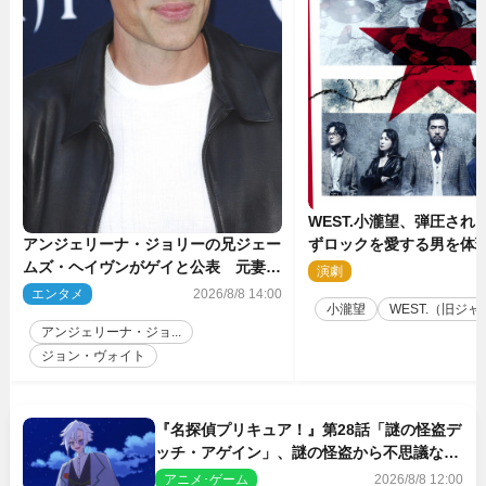
WEST.小瀧望、弾圧され
ずロックを愛する男を体
アンジェリーナ・ジョリーの兄ジェー
台『ロックンロール』ビ
ムズ・ヘイヴンがゲイと公表 元妻の
演劇
2
生配信で明らかに
エンタメ
2026/8/8 14:00
小瀧望
WEST.（旧ジャニ
アンジェリーナ・ジョ...
ジョン・ヴォイト
『名探偵プリキュア！』第28話「謎の怪盗デ
ッチ・アゲイン」、謎の怪盗から不思議な予
告状が届く
アニメ･ゲーム
2026/8/8 12:00