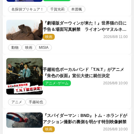
名探偵プリキュア！
千賀光莉
本渡楓
『劇場版ダーウィンが来た！』世界猫の日に
予告＆場面写真解禁 ライオンやマヌルネコ
の赤ちゃんが大集合
映画
2026/8/8 11:00
動物
映画
MISIA
手越祐也ボーカルバンド「T.N.T」がアニメ
『朱色の仮面』宣伝大使に就任決定
アニメ･ゲーム
2026/8/8 10:00
アニメ
手越祐也
『スパイダーマン：BND』トム・ホランドが
アクション撮影の裏側を明かす特別映像解禁
映画
2026/8/8 10:00