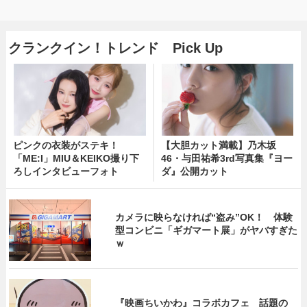
クランクイン！トレンド Pick Up
ピンクの衣装がステキ！
【大胆カット満載】乃木坂
「ME:I」MIU＆KEIKO撮り下
46・与田祐希3rd写真集『ヨー
ろしインタビューフォト
ダ』公開カット
カメラに映らなければ“盗み”OK！ 体験
型コンビニ「ギガマート展」がヤバすぎた
ｗ
『映画ちいかわ』コラボカフェ 話題の