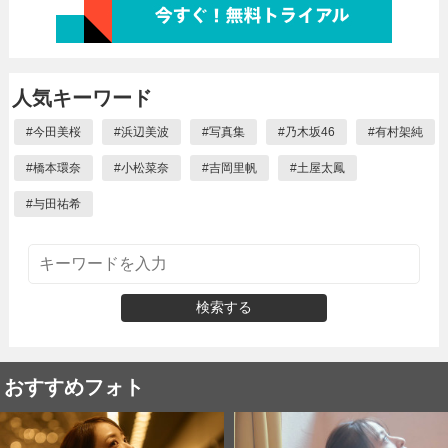
人気キーワード
#
今田美桜
#
浜辺美波
#
写真集
#
乃木坂46
#
有村架純
#
橋本環奈
#
小松菜奈
#
吉岡里帆
#
土屋太鳳
#
与田祐希
検索する
おすすめフォト