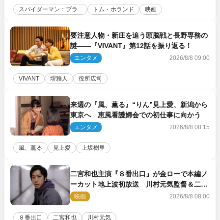
スパイダーマン：ブラ...
トム・ホランド
映画
要注意人物・新庄を追う頭脳戦と長野専務の
謎――『VIVANT』第12話を振り返る！
エンタメ
2026/8/8 09:00
VIVANT
堺雅人
役所広司
来週の『風、薫る』“りん”見上愛、新潟から
東京へ 恵風看護婦会での初仕事に向かう
エンタメ
2026/8/8 08:15
風、薫る
見上愛
上坂樹里
二宮和也主演『８番出口』が金ローで本編ノ
ーカット地上波初放送 川村元気監督＆二宮
コメント到着
映画
2026/8/8 08:00
８番出口
二宮和也
川村元気