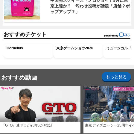
中国発スクイーズ「メロジョイ」9月に東
京上陸か？ 匂わせ投稿が話題「店舗？ポ
ップアップ？」
おすすめチケット
Cornelius
東京ゲームショウ2026
ミュージカル『R
おすすめ動画
もっと見る
『GTO』連ドラが28年ぶり復活
東京ディズニーシー25周年イ