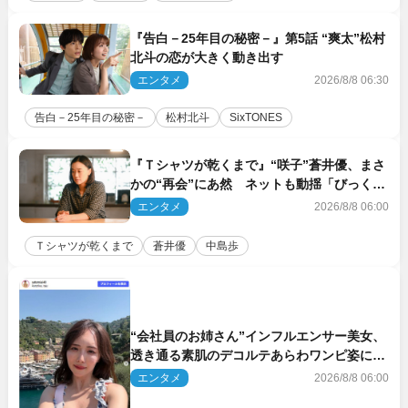
『告白－25年目の秘密－』第5話 “爽太”松村
北斗の恋が大きく動き出す
エンタメ
2026/8/8 06:30
告白－25年目の秘密－
松村北斗
SixTONES
『Ｔシャツが乾くまで』“咲子”蒼井優、まさ
かの“再会”にあ然 ネットも動揺「びっくり
した!!」「今さら?!」（ネタバレあり）
エンタメ
2026/8/8 06:00
Ｔシャツが乾くまで
蒼井優
中島歩
“会社員のお姉さん”インフルエンサー美女、
透き通る素肌のデコルテあらわワンピ姿に反
響
エンタメ
2026/8/8 06:00