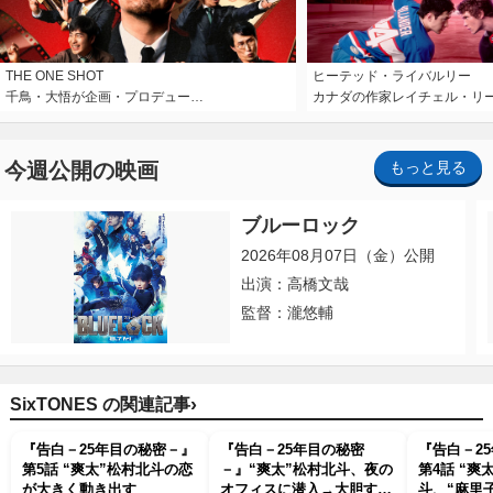
THE ONE SHOT
ヒーテッド・ライバルリー
千鳥・大悟が企画・プロデュー…
カナダの作家レイチェル・リ
今週公開の映画
もっと見る
ブルーロック
2026年08月07日（金）公開
出演：高橋文哉
監督：瀧悠輔
›
SixTONES の関連記事
『告白－25年目の秘密－』
『告白－25年目の秘密
『告白－2
第5話 “爽太”松村北斗の恋
－』“爽太”松村北斗、夜の
第4話 “爽
が大きく動き出す
オフィスに潜入→大胆すぎ
斗、“麻里