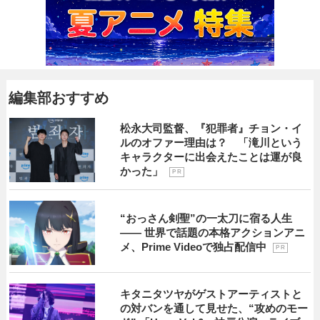
編集部おすすめ
松永大司監督、『犯罪者』チョン・イ
ルのオファー理由は？ 「滝川という
キャラクターに出会えたことは運が良
かった」
P R
“おっさん剣聖”の一太刀に宿る人生
―― 世界で話題の本格アクションアニ
メ、Prime Videoで独占配信中
P R
キタニタツヤがゲストアーティストと
の対バンを通して見せた、“攻めのモー