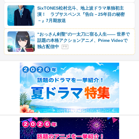
SixTONES松村北斗、地上波ドラマ単独初主
演！ ラブサスペンス『告白－25年目の秘密
－』7月期放送
“おっさん剣聖”の一太刀に宿る人生―― 世界で
話題の本格アクションアニメ、Prime Videoで
独占配信中
P R