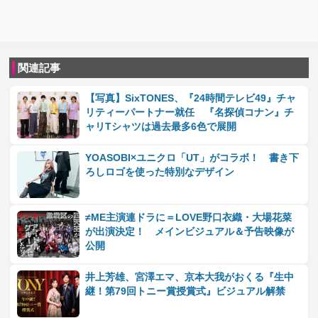
関連記事
【写真】SixTONES、『24時間テレビ49』チャ
リティーパートナー就任 『名探偵コナン』チ
ャリTシャツは過去最多6色で展開
YOASOBI×ユニクロ「UT」がコラボ！ 書き下
ろしロゴを使った特別なデザイン
≠ME主演連ドラに＝LOVE野口衣織・大場花菜
が出演決定！ メインビジュアル＆予告映像が
公開
井上芳雄、宮澤エマ、京本大我がおくる『生中
継！第79回トニー賞授賞式』ビジュアル解禁