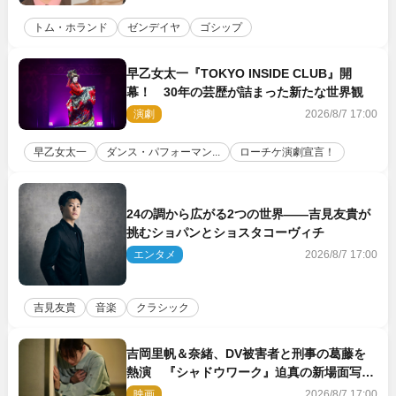
トム・ホランド
ゼンデイヤ
ゴシップ
早乙女太一『TOKYO INSIDE CLUB』開
幕！ 30年の芸歴が詰まった新たな世界観
演劇
2026/8/7 17:00
早乙女太一
ダンス・パフォーマン...
ローチケ演劇宣言！
24の調から広がる2つの世界――吉見友貴が
挑むショパンとショスタコーヴィチ
エンタメ
2026/8/7 17:00
吉見友貴
音楽
クラシック
吉岡里帆＆奈緒、DV被害者と刑事の葛藤を
熱演 『シャドウワーク』迫真の新場面写真
公開
映画
2026/8/7 17:00