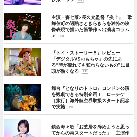
レポート＞
P R
主演・森七菜×長久允監督『炎上』 歌
舞伎町の過酷さときらきらを独特の映
像表現で描いた衝撃作＜出演者コラム
＞
P R
『トイ・ストーリー５』レビュー
「デジタルVSおもちゃ」の先にあ
る“時が流れても変わらないもの”に目
頭が熱くなる
P R
舞台『となりのトトロ』ロンドン公演
を観劇できる特別企画！ ローチケ
［旅行］海外航空券取扱スタート記念
で実施
P R
鎮西寿々歌「お芝居を辞めようと思っ
てからの再スタートだった」 主演作