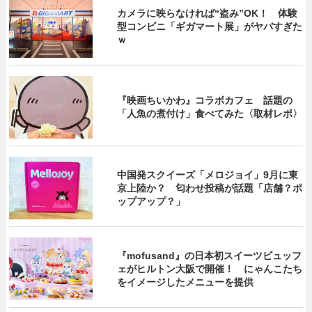
カメラに映らなければ“盗み”OK！ 体験
型コンビニ「ギガマート展」がヤバすぎた
ｗ
『映画ちいかわ』コラボカフェ 話題の
「人魚の煮付け」食べてみた〈取材レポ〉
中国発スクイーズ「メロジョイ」9月に東
京上陸か？ 匂わせ投稿が話題「店舗？ポ
ップアップ？」
『mofusand』の日本初スイーツビュッフ
ェがヒルトン大阪で開催！ にゃんこたち
をイメージしたメニューを提供