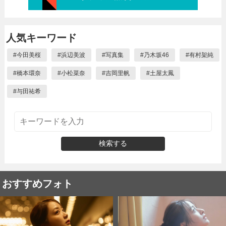
人気キーワード
#
今田美桜
#
浜辺美波
#
写真集
#
乃木坂46
#
有村架純
#
橋本環奈
#
小松菜奈
#
吉岡里帆
#
土屋太鳳
#
与田祐希
検索する
おすすめフォト