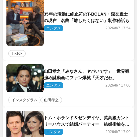
35年の活動に終止符のT-BOLAN・森友嵐士
の現在 名曲「離したくはない」制作秘話も
エンタメ
2026/8/7 17:54
TikTok
山田孝之「みなさん、ヤバいです」 世界観
強め謎動画にファン爆笑「天才だわ」
エンタメ
2026/8/7 17:00
インスタグラム
山田孝之
トム・ホランド＆ゼンデイヤ、英高級カント
リーハウスで結婚パーティー 結婚指輪を身
に着けたトムも初キャッチ
エンタメ
2026/8/7 17:00