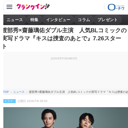
ニュース
特集
インタビュー
コラム
プレゼント
渡部秀×齋藤璃佑ダブル主演 人気BLコミックの
実写ドラマ『キスは捜査のあとで』7.26スター
ト
[ADVERTISEMENT]
TOP
ニュース
渡部秀×齋藤璃佑ダブル主演 人気BLコミックの実写ドラマ『キスは捜査のあと
ドラマ
公開日 2026/7/8 08:00