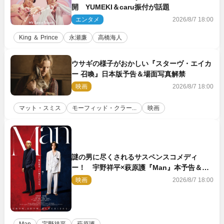
開 YUMEKI＆caru振付が話題
エンタメ
2026/8/7 18:00
King ＆ Prince
永瀬廉
高橋海人
ウサギの様子がおかしい『スターヴ・エイカ
ー 召喚』日本版予告＆場面写真解禁
映画
2026/8/7 18:00
マット・スミス
モーフィッド・クラー...
映画
謎の男に尽くされるサスペンスコメディ
ー！ 宇野祥平×萩原護『Man』本予告＆新
ビジュアル解禁
映画
2026/8/7 18:00