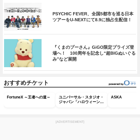
PSYCHIC FEVER、全国5都市を巡る日本
ツアーをU‐NEXTにて8.9に独占生配信！
『くまのプーさん』GiGO限定プライズ登
場へ！ 100周年を記念し“超BIGぬいぐる
み”など展開
おすすめチケット
FortuneX ～王者への道～
ユニバーサル・スタジオ・
ASKA
ジャパン「ハロウィーン・
ホラー・ナイト ～オール
ナイト～パス」
[ADVERTISEMENT]