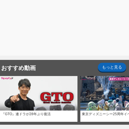
おすすめ動画
もっと見る
『GTO』連ドラが28年ぶり復活
東京ディズニーシー25周年イ