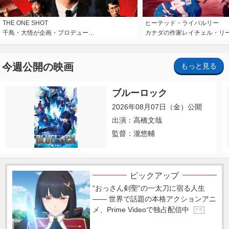
THE ONE SHOT
ヒーテッド・ライバルリー
千鳥・大悟が企画・プロデュー…
カナダの作家レイチェル・リ
今週公開の映画
もっと見る
ブルーロック
2026年08月07日（金）公開
出演：高橋文哉
監督：瀧悠輔
ピックアップ
“おっさん剣聖”の一太刀に宿る人生
―― 世界で話題の本格アクションアニ
メ、Prime Videoで独占配信中
P R