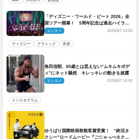
Man
宇野祥平
萩原護
「ディズニー・ワールド・ビート 2026」全
国ツアー開幕！ 5周年記念は過去ハイライ
ト＆クルーズ旅を大満喫！【潜入レポート】
エンタメ
2026/8/7 18:00
ディズニー
クラシック
音楽
角田信朗、65歳とは思えない“ムキムキボデ
ィ”にネット騒然 キレッキレの動きを披露
エンタメ
2026/8/7 18:00
インスタグラム
ゆうばり国際映画祭観客賞受賞！ “終活タ
クシー”ロードムービー『ごじゃっぺタクシ