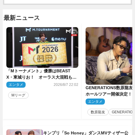
最新ニュース
「Mトーナメント」優勝はBEAST
X・東城りお！ オーラス大混戦も最
後は自ら和了って幕引き
エンタメ
2026/8/7 22:02
GENERATIONS数原龍
ホールツアー開催決定！
Mリーグ
た瞬間を、音に乗せてお
エンタメ
2
ば」
数原龍友
GENERATIO
キンプリ「So Honey」ダンスMVティザー公