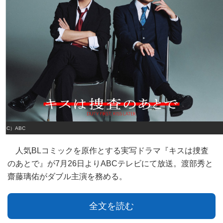
（C）ABC
人気BLコミックを原作とする実写ドラマ『キスは捜査
のあとで』が7月26日よりABCテレビにて放送。渡部秀と
齋藤璃佑がダブル主演を務める。
全文を読む