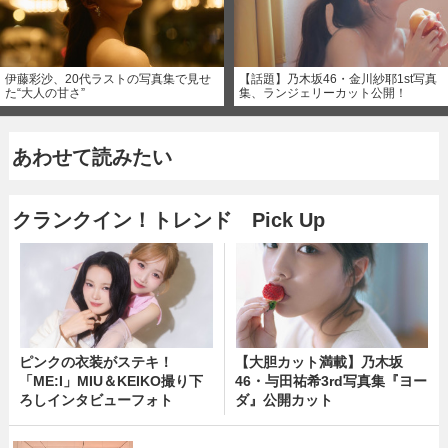
伊藤彩沙、20代ラストの写真集で見せ
【話題】乃木坂46・金川紗耶1st写真
た“大人の甘さ”
集、ランジェリーカット公開！
あわせて読みたい
クランクイン！トレンド Pick Up
ピンクの衣装がステキ！
【大胆カット満載】乃木坂
「ME:I」MIU＆KEIKO撮り下
46・与田祐希3rd写真集『ヨー
ろしインタビューフォト
ダ』公開カット