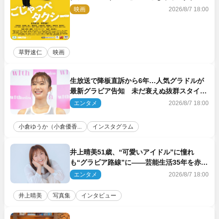
ー』10月公開＆予告解禁
映画
2026/8/7 18:00
草野速仁
映画
生放送で降板直訴から6年…人気グラドルが
最新グラビア告知 未だ衰えぬ抜群スタイル
に反響
エンタメ
2026/8/7 18:00
小倉ゆうか（小倉優香...
インスタグラム
井上晴美51歳、“可愛いアイドル”に憧れ
も“グラビア路線”に――芸能生活35年を赤
裸々に語る 27年ぶりに写真集発売
エンタメ
2026/8/7 18:00
井上晴美
写真集
インタビュー