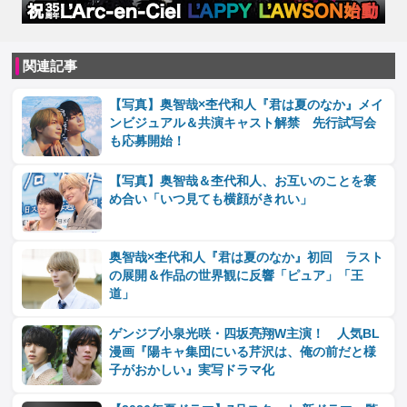
関連記事
【写真】奥智哉×杢代和人『君は夏のなか』メイ
ンビジュアル＆共演キャスト解禁 先行試写会
も応募開始！
【写真】奥智哉＆杢代和人、お互いのことを褒
め合い「いつ見ても横顔がきれい」
奥智哉×杢代和人『君は夏のなか』初回 ラスト
の展開＆作品の世界観に反響「ピュア」「王
道」
ゲンジブ小泉光咲・四坂亮翔W主演！ 人気BL
漫画『陽キャ集団にいる芹沢は、俺の前だと様
子がおかしい』実写ドラマ化