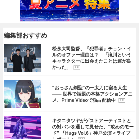
編集部おすすめ
松永大司監督、『犯罪者』チョン・イ
ルのオファー理由は？ 「滝川という
キャラクターに出会えたことは運が良
かった」
P R
“おっさん剣聖”の一太刀に宿る人生
―― 世界で話題の本格アクションアニ
メ、Prime Videoで独占配信中
P R
キタニタツヤがゲストアーティストと
の対バンを通して見せた、“攻めのモー
ド” 「Hugs Vol.6」神戸公演＜ライブ