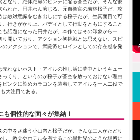
となり、絶体絶命のピンチに陥る蒼空だが、そんな彼
来られた、円井わん演じる、元自衛官の若林桜子だ。攻
めは敵対意識をむき出しにする桜子だが、生真面目で可
り、行きがかり上、バディとして行動をともにすること
でも話題になった円井だが、本作ではその印象から一
切り開いており、アクション初挑戦とは思えない、スピ
レのアクションで、武闘派ヒロインとしての存在感を発
売れないホスト・アイルの推し活に夢中というキュー
そっくり、というのが桜子が蒼空を放っておけない理由
をピンクに染めカラコンを装着してアイルを一人二役で
にも大注目である。
にも個性的な面々が集結！
の中をさ迷う小山内と桜子だが、そんな二人がたどり
かし、教会やホテルを有するこの異世界のような場所に