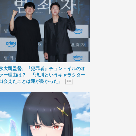
永大司監督、『犯罪者』チョン・イルのオ
ァー理由は？ 「滝川というキャラクター
出会えたことは運が良かった」
P R