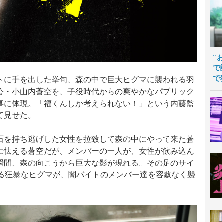
“
で
で
に手を出した挙句、森の中で巨大ヒグマに襲われる羽
公・小山内蒼空を、子役時代からの爽やかなパブリック
事に体現。「福くんしか考えられない！」という内藤監
て見せた。
を持ち逃げした女性を拉致して森の中にやって来た蒼
に怯える蒼空だが、メンバーの一人が、女性が飲み込ん
瞬間、森の向こうから巨大な影が現れる。その足のサイ
れる狂暴なヒグマが、闇バイトのメンバー達を容赦なく襲