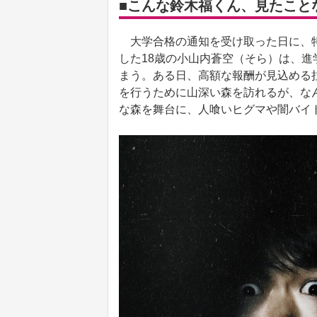
■こんな鈴木福くん、見たこと
大学合格の通知を受け取った日に、特
した18歳の小山内蒼空（そら）は、
まう。ある日、高額な報酬が見込める
を行うために山深い森を訪れるが、な
な森を舞台に、人喰いヒグマや闇バイ