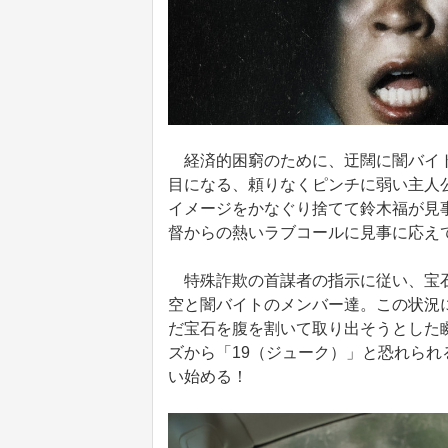
経済的困窮のために、迂闊に闇バイト
目になる、頼りなくピンチに弱い主人
イメージをかなぐり捨てて鈴木福が見
督からの熱いラブコールに見事に応え
特殊詐欺の首謀者の指示に従い、宝石
空と闇バイトのメンバー達。この状況
だ宝石を腹を割いて取り出そうとした
ズから「19（ジューク）」と恐れら
い始める！