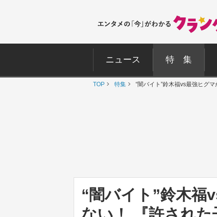
ニュース
特 集
TOP
特集
“闇バイト”鈴木福vs最強ヒ
“闇バイト”鈴木福
ない！ 『許され