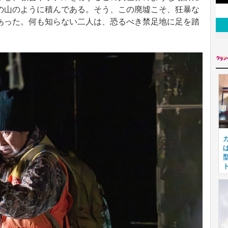
の山のように積んである。そう、この廃墟こそ、狂暴な
あった。何も知らない二人は、恐るべき禁足地に足を踏