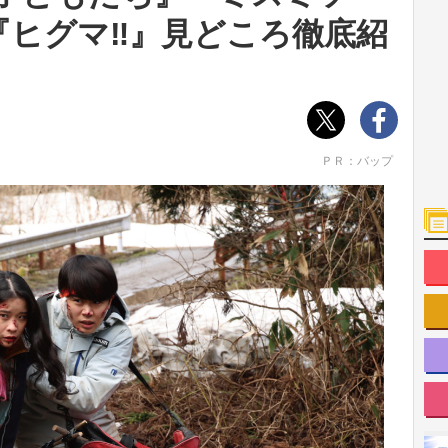
『ヒグマ‼』見どころ徹底紹
ＰＲ：バップ