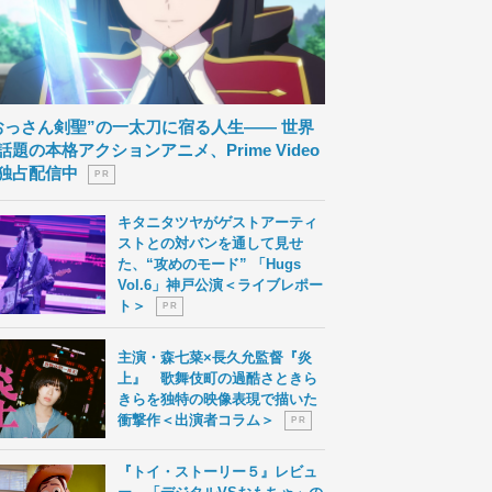
おっさん剣聖”の一太刀に宿る人生―― 世界
話題の本格アクションアニメ、Prime Video
独占配信中
P R
キタニタツヤがゲストアーティ
ストとの対バンを通して見せ
た、“攻めのモード” 「Hugs
Vol.6」神戸公演＜ライブレポー
ト＞
P R
主演・森七菜×長久允監督『炎
上』 歌舞伎町の過酷さときら
きらを独特の映像表現で描いた
衝撃作＜出演者コラム＞
P R
『トイ・ストーリー５』レビュ