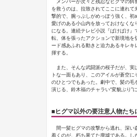
メンバーが次々と残忍なヒグマの餌食
を救うのは、拉致されてここに連れて
撃的で、腕っぷしがめっぽう強く、初
愛げのある小山内を放っておけなくな
になる。連続テレビ小説『ばけばけ』
転、体を張ったアクションで新境地を
ード感あふれる動きと迫力あるキレキ
揮する。
また、そんな武闘派の桜子だが、実は
トな一面もあり、このアイルが蒼空に
のひとつでもあった。劇中で、髪の毛
演じる、鈴木福のチャラい“変貌ぶり”
■ヒグマ以外の要注意人物たち
間一髪ヒグマの攻撃から逃れ、深い森
着くのが、朽ち果てた廃墟である。し