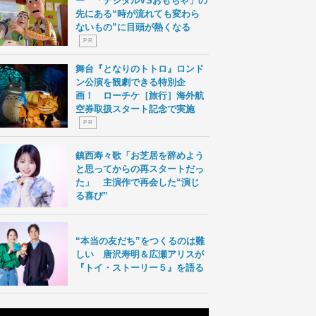
ー 「デジタルVSおもちゃ」の
先にある“時が流れても変わら
ないもの”に目頭が熱くなる
P R
舞台『となりのトトロ』ロンド
ン公演を観劇できる特別企
画！ ローチケ［旅行］海外航
空券取扱スタート記念で実施
P R
鎮西寿々歌「お芝居を辞めよう
と思ってからの再スタートだっ
た」 主演作で再会した“演じ
る喜び”
“本当の友だち”をつくるのは難
しい 唐沢寿明＆広瀬アリスが
『トイ・ストーリー５』を語る