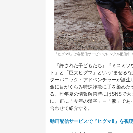
『ヒグマ!!』は各配信サービスでレンタル配信中！
『許された子どもたち』『ミスミソウ
ト」と「巨大ヒグマ」という“まぜるな
ターパニック・アドベンチャーが誕生
金に目がくらみ特殊詐欺に手を染めた
る。昨年夏の情報解禁時にはSNSで
に。正に「今年の漢字」＝「熊」であっ
合わせて紹介する。
動画配信サービスで『ヒグマ‼』を視聴