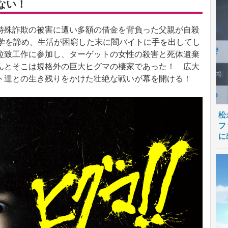
ない！
殊詐欺の被害に遭い多額の借金を背負った父親が自殺
進学を諦め、生活が困窮した末に闇バイトに手を出してし
拉致工作に参加し、ターゲットの女性の殺害と死体遺棄
んとそこは規格外の巨大ヒグマの棲家であった！ 広大
ト達との生き残りをかけた壮絶な戦いが幕を開ける！
松
フ
に