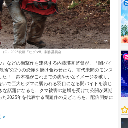
（C）2025映画「ヒグマ!!」製作委員会
』などの衝撃作を連発する内藤瑛亮監督が、「闇バイ
危険”の2つの恐怖を掛け合わせたら、前代未聞のモンス
した！ 鈴木福がこれまでの爽やかなイメージを破り、
せいで巨大ヒグマに襲われる羽目になる闇バイトを演じ
大きな話題になるも、クマ被害の急増を受けて公開が延期
た2025年を代表する問題作の見どころを、配信開始に
 ＞