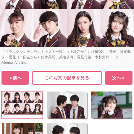
『ブラックシンデレラ』キャスト一覧 （上段左から）板垣瑞生、莉子、神尾楓
珠、愛花（下段左から）鈴木美羽、兵頭功海、長見玲亜、木村葉月 （C）
AbemaTV，Inc．
＜前へ
この写真の記事を見る
次へ＞