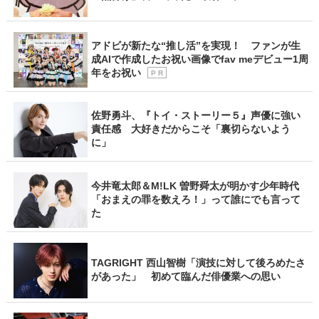
アドビが新たな“推し活”を実現！ ファンが生
成AIで作成したお祝い画像でfav meデビュー1周
年をお祝い
P R
佐野勇斗、『トイ・ストーリー５』声優に強い
責任感 大好きだからこそ「裏切らないよう
に」
今井竜太郎＆M!LK 曽野舜太が明かす少年時代
「おまえの罪を数えろ！」って誰にでも言って
た
TAGRIGHT 西山智樹「演技に対して後ろめたさ
があった」 初めて臨んだ俳優業への思い