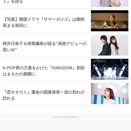
ミ』を語る
【写真】韓国ドラマ『サマーガイズ』は期待
高まる初回に
桜井日奈子＆神尾楓珠が語る“高校デビューの
思い出”
K‐POP界の王座をかけた『KINGDOM』初回
はまさかの展開に
『恋オオカミ』運命の脱落発表！涙の別れが
訪れる
[ADVERTISEMENT]