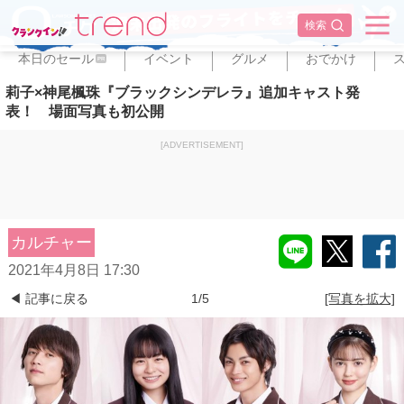
✕
検索
本日のセール
イベント
グルメ
おでかけ
PR
莉子×神尾楓珠『ブラックシンデレラ』追加キャスト発
表！ 場面写真も初公開
[ADVERTISEMENT]
カルチャー
2021年4月8日 17:30
◀ 記事に戻る
1/5
[写真を拡大]