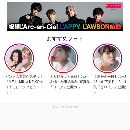
おすすめフォト
ピンクの衣装がステキ！
【大胆カット満載】乃木
【渾身の一冊】乃木坂
「ME:I」MIU＆KEIKO撮
坂46・与田祐希3rd写真集
46・山下美月、2nd写
り下ろしインタビューフ
『ヨーダ』公開カット
集『ヒロイン』公開カ
ォト
ト
[ADVERTISEMENT]