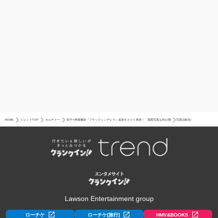
HOME
トレンドTOP
カルチャー
莉子×神尾楓珠『ブラックシンデレラ』追加キャスト発表！ 場面写真も初公開
写真(1枚目)
Lawson Entertainment group
ローチケ
ローチケ[旅行]
HMV&BOOKS