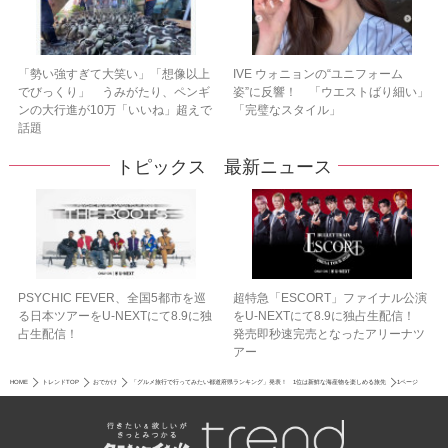
「勢い強すぎて大笑い」「想像以上
IVE ウォニョンの“ユニフォーム
でびっくり」 うみがたり、ペンギ
姿”に反響！ 「ウエストばり細い」
ンの大行進が10万「いいね」超えで
「完璧なスタイル」
話題
トピックス 最新ニュース
PSYCHIC FEVER、全国5都市を巡
超特急「ESCORT」ファイナル公演
る日本ツアーをU‐NEXTにて8.9に独
をU-NEXTにて8.9に独占生配信！
占生配信！
発売即秒速完売となったアリーナツ
アー
HOME
トレンドTOP
おでかけ
「グルメ旅行で行ってみたい都道府県ランキング」発表！ 1位は新鮮な海産物を楽しめる旅先
1ページ