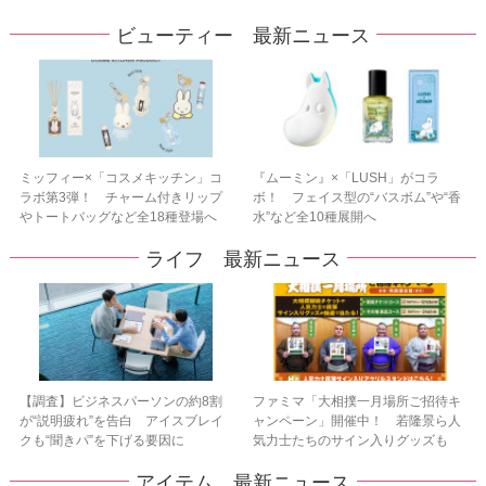
ビューティー 最新ニュース
ミッフィー×「コスメキッチン」コ
『ムーミン』×「LUSH」がコラ
ラボ第3弾！ チャーム付きリップ
ボ！ フェイス型の“バスボム”や“香
やトートバッグなど全18種登場へ
水”など全10種展開へ
ライフ 最新ニュース
【調査】ビジネスパーソンの約8割
ファミマ「大相撲一月場所ご招待キ
が“説明疲れ”を告白 アイスブレイ
ャンペーン」開催中！ 若隆景ら人
クも“聞きパ”を下げる要因に
気力士たちのサイン入りグッズも
アイテム 最新ニュース