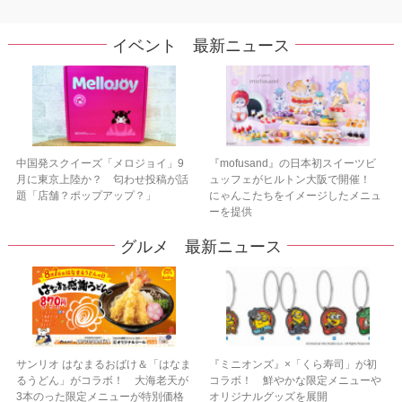
イベント 最新ニュース
中国発スクイーズ「メロジョイ」9
『mofusand』の日本初スイーツビ
月に東京上陸か？ 匂わせ投稿が話
ュッフェがヒルトン大阪で開催！
題「店舗？ポップアップ？」
にゃんこたちをイメージしたメニュ
ーを提供
グルメ 最新ニュース
サンリオ はなまるおばけ＆「はなま
『ミニオンズ』×「くら寿司」が初
るうどん」がコラボ！ 大海老天が
コラボ！ 鮮やかな限定メニューや
3本のった限定メニューが特別価格
オリジナルグッズを展開