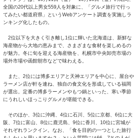
全国の20代以上男女559人を対象に、「グルメ旅行で行っ
てみたい都道府県」というWebアンケート調査を実施しラ
ンキング化したもの。
2位以下を大きく引き離し1位に輝いた北海道は、新鮮な
海産物から大地の恵みまで、さまざまな食材を楽しめるの
が魅力。冬に旬を迎える海産物を、札幌市中央卸売市場の
場外市場や函館朝市などで味わえる。
また、2位には博多エリアと天神エリアを中心に、屋台や
ラーメン店が軒を連ね、独自の食文化を形成している福岡
が選出。定番の博多ラーメンやもつ鍋といった、寒い季節
にうれしいほっこりグルメが堪能できる。
そのほか、3位に沖縄、4位に石川、5位に京都、6位に大
阪、7位に富山、8位に鹿児島、9位に香川、10位に宮城が
それぞれランクイン。なお、「食を目的の一つとした旅行
をしたいと思いますか？」という質問には66．7％の人が