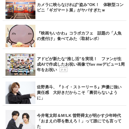
カメラに映らなければ“盗み”OK！ 体験型コン
ビニ「ギガマート展」がヤバすぎたｗ
『映画ちいかわ』コラボカフェ 話題の「人魚
の煮付け」食べてみた〈取材レポ〉
アドビが新たな“推し活”を実現！ ファンが生
成AIで作成したお祝い画像でfav meデビュー1周
年をお祝い
P R
佐野勇斗、『トイ・ストーリー５』声優に強い
責任感 大好きだからこそ「裏切らないよう
に」
今井竜太郎＆M!LK 曽野舜太が明かす少年時代
「おまえの罪を数えろ！」って誰にでも言って
た