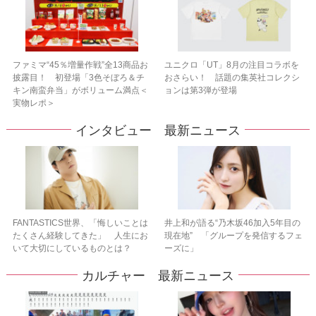
ファミマ“45％増量作戦”全13商品お
ユニクロ「UT」8月の注目コラボを
披露目！ 初登場「3色そぼろ＆チ
おさらい！ 話題の集英社コレクシ
キン南蛮弁当」がボリューム満点＜
ョンは第3弾が登場
実物レポ＞
インタビュー 最新ニュース
FANTASTICS世界、「悔しいことは
井上和が語る“乃木坂46加入5年目の
たくさん経験してきた」 人生にお
現在地” 「グループを発信するフェ
いて大切にしているものとは？
ーズに」
カルチャー 最新ニュース