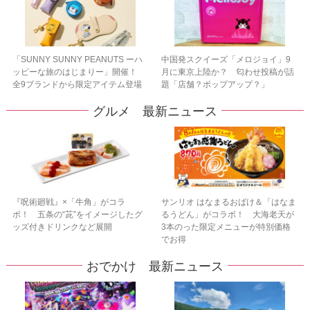
「SUNNY SUNNY PEANUTS ーハ
中国発スクイーズ「メロジョイ」9
ッピーな旅のはじまりー」開催！
月に東京上陸か？ 匂わせ投稿が話
全9ブランドから限定アイテム登場
題「店舗？ポップアップ？」
グルメ 最新ニュース
『呪術廻戦』×「牛角」がコラ
サンリオ はなまるおばけ＆「はなま
ボ！ 五条の“茈”をイメージしたグ
るうどん」がコラボ！ 大海老天が
ッズ付きドリンクなど展開
3本のった限定メニューが特別価格
でお得
おでかけ 最新ニュース