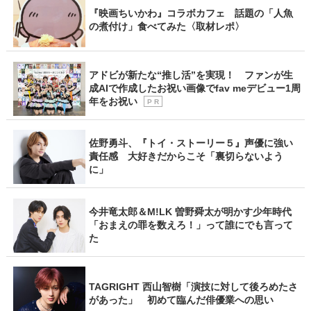
『映画ちいかわ』コラボカフェ 話題の「人魚
の煮付け」食べてみた〈取材レポ〉
アドビが新たな“推し活”を実現！ ファンが生
成AIで作成したお祝い画像でfav meデビュー1周
年をお祝い
P R
佐野勇斗、『トイ・ストーリー５』声優に強い
責任感 大好きだからこそ「裏切らないよう
に」
今井竜太郎＆M!LK 曽野舜太が明かす少年時代
「おまえの罪を数えろ！」って誰にでも言って
た
TAGRIGHT 西山智樹「演技に対して後ろめたさ
があった」 初めて臨んだ俳優業への思い