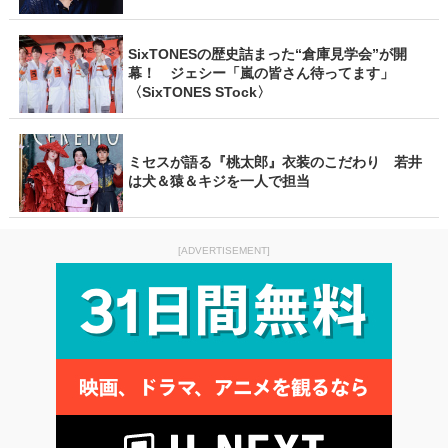
SixTONESの歴史詰まった“倉庫見学会”が開
幕！ ジェシー「嵐の皆さん待ってます」
〈SixTONES STock〉
ミセスが語る『桃太郎』衣装のこだわり 若井
は犬＆猿＆キジを一人で担当
[ADVERTISEMENT]