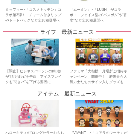
ミッフィー×「コスメキッチン」コ
『ムーミン』×「LUSH」がコラ
ラボ第3弾！ チャーム付きリップ
ボ！ フェイス型の“バスボム”や“香
やトートバッグなど全18種登場へ
水”など全10種展開へ
ライフ 最新ニュース
【調査】ビジネスパーソンの約8割
ファミマ「大相撲一月場所ご招待キ
が“説明疲れ”を告白 アイスブレイ
ャンペーン」開催中！ 若隆景ら人
クも“聞きパ”を下げる要因に
気力士たちのサイン入りグッズも
アイテム 最新ニュース
ハローキティの“ロングセラーおもち
『VIVANT』×「コアラのマーチ」が