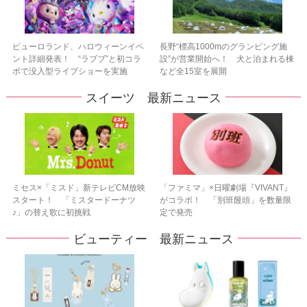
ピューロランド、ハロウィーンイベ
長野“標高1000mのグランピング施
ント詳細発表！ “ラブブ”と初コラ
設”が営業開始へ！ 犬と泊まれる棟
ボで没入型ライブショーを実施
など全15室を展開
スイーツ 最新ニュース
ミセス×「ミスド」新テレビCM放映
「ファミマ」×日曜劇場『VIVANT』
スタート！ 「ミスタードーナツ
がコラボ！ 「別班饅頭」を数量限
♪」の替え歌に初挑戦
定で発売
ビューティー 最新ニュース