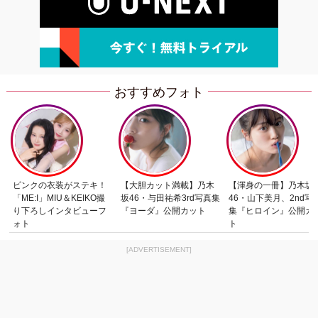
おすすめフォト
ピンクの衣装がステキ！
【大胆カット満載】乃木
【渾身の一冊】乃木坂
「ME:I」MIU＆KEIKO撮
坂46・与田祐希3rd写真集
46・山下美月、2nd写
り下ろしインタビューフ
『ヨーダ』公開カット
集『ヒロイン』公開カ
ォト
ト
[ADVERTISEMENT]