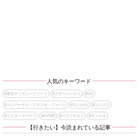
人気のキーワード
#
東京ディズニーリゾート
#
スターバックス
#
GU
#
ユニバーサル・スタジオ・ジャパン
#
ちいかわ
#
ユニクロ
#
ミスタードーナツ
#
K-POP
#
マクドナルド
#
サンリオ
【行きたい】今読まれている記事