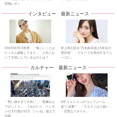
実物レポ＞
インタビュー 最新ニュース
FANTASTICS世界、「悔しいことは
井上和が語る“乃木坂46加入5年目の
たくさん経験してきた」 人生にお
現在地” 「グループを発信するフェ
いて大切にしているものとは？
ーズに」
カルチャー 最新ニュース
「勢い強すぎて大笑い」「想像以上
IVE ウォニョンの“ユニフォーム
でびっくり」 うみがたり、ペンギ
姿”に反響！ 「ウエストばり細い」
ンの大行進が10万「いいね」超えで
「完璧なスタイル」
話題