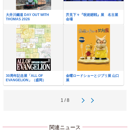
大井川鐵道 DAY OUT WITH
芥見下々『呪術廻戦』展 名古屋
THOMAS 2026
会場
30周年記念展「ALL OF
金曜ロードショーとジブリ展 山口
EVANGELION」（盛岡）
展
1 / 8
関連ニュース