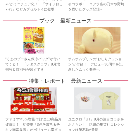
ゃ”がミニチュア化！ 「サイフおし
初コラボ！ コアラ姿の乃木や野崎
ゃれ」などカプセルトイに登場
を描いたグッズ登場へ
ブック 最新ニュース
“くまのプーさん保冷バッグ”が付い
ポムポムプリンの“おしりクッショ
てくる！ 「レタスクラブ」8月増
ン”が付録！ デビュー30周年を記
刊号＆特別号が超すてき
念したムック発売へ
特集・レポート 最新ニュース
ファミマ“45％増量作戦”全13商品お
ユニクロ「UT」8月の注目コラボを
披露目！ 初登場「3色そぼろ＆チ
おさらい！ 話題の集英社コレクシ
キン南蛮弁当」がボリューム満点＜
ョンは第3弾が登場