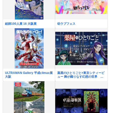
絵師100人展 16 大阪展
幼ラブフェス
ULTRAMAN Gallery 平成climax展
薬屋のひとりごと×東京シティービ
大阪
ュー 舞が織りなす幻想の世界 ―
天空に響く、舞のしらべ―