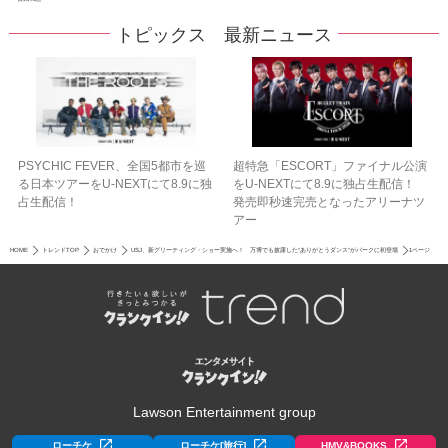
トピックス 最新ニュース
PSYCHIC FEVER、全国5都市を巡
超特急「ESCORT」ファイナル公演
る日本ツアーをU‐NEXTにて8.9に独
をU-NEXTにて8.9に独占生配信！
占生配信！
発売即秒速完売となったアリーナツ
アー
HOME
トレンドTOP
おでかけ
USJ、新グリーティング・ショー実施へ！ 万博でも披露した“ありがとうダンス”がパークに初登場
1ページ
Lawson Entertainment group
ローチケ
ローチケ[旅行]
HMV&BOOKS