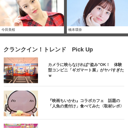
今田美桜
橋本環奈
クランクイン！トレンド Pick Up
カメラに映らなければ“盗み”OK！ 体験
型コンビニ「ギガマート展」がヤバすぎた
ｗ
『映画ちいかわ』コラボカフェ 話題の
「人魚の煮付け」食べてみた〈取材レポ〉