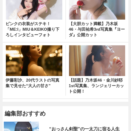
ピンクの衣装がステキ！
【大胆カット満載】乃木坂
「ME:I」MIU＆KEIKO撮り下
46・与田祐希3rd写真集『ヨー
ろしインタビューフォト
ダ』公開カット
伊藤彩沙、20代ラストの写真
【話題】乃木坂46・金川紗耶
集で見せた“大人の甘さ”
1st写真集、ランジェリーカッ
ト公開！
編集部おすすめ
“おっさん剣聖”の一太刀に宿る人生