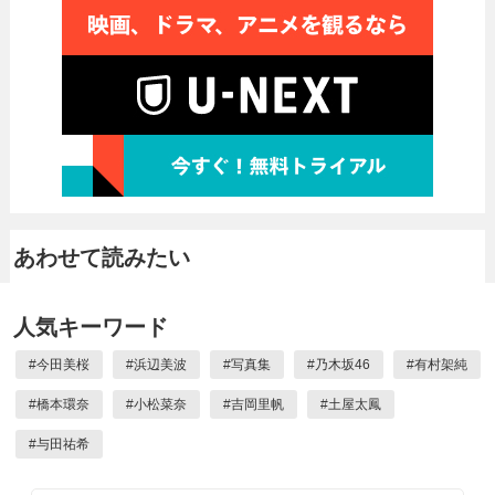
あわせて読みたい
人気キーワード
#
今田美桜
#
浜辺美波
#
写真集
#
乃木坂46
#
有村架純
#
橋本環奈
#
小松菜奈
#
吉岡里帆
#
土屋太鳳
#
与田祐希