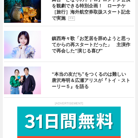
を観劇できる特別企画！ ローチケ
［旅行］海外航空券取扱スタート記念
で実施
P R
鎮西寿々歌「お芝居を辞めようと思っ
てからの再スタートだった」 主演作
で再会した“演じる喜び”
“本当の友だち”をつくるのは難しい
唐沢寿明＆広瀬アリスが『トイ・スト
ーリー５』を語る
[ADVERTISEMENT]