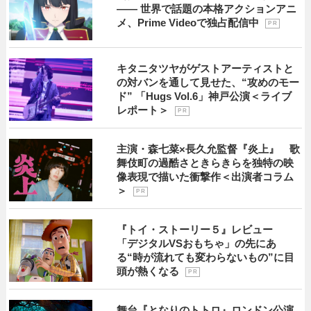
―― 世界で話題の本格アクションアニ
メ、Prime Videoで独占配信中
P R
キタニタツヤがゲストアーティストと
の対バンを通して見せた、“攻めのモー
ド” 「Hugs Vol.6」神戸公演＜ライブ
レポート＞
P R
主演・森七菜×長久允監督『炎上』 歌
舞伎町の過酷さときらきらを独特の映
像表現で描いた衝撃作＜出演者コラム
＞
P R
『トイ・ストーリー５』レビュー
「デジタルVSおもちゃ」の先にあ
る“時が流れても変わらないもの”に目
頭が熱くなる
P R
舞台『となりのトトロ』ロンドン公演