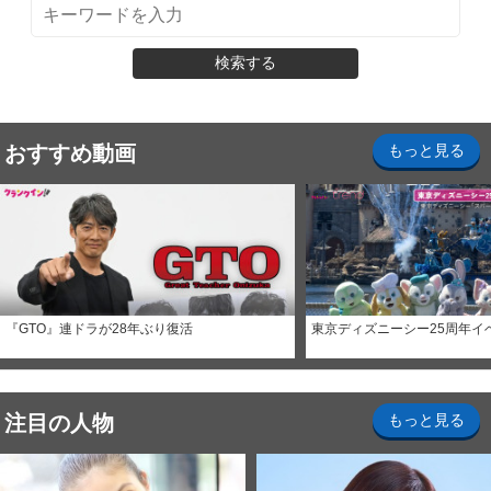
検索する
おすすめ動画
もっと見る
『GTO』連ドラが28年ぶり復活
東京ディズニーシー25周年イ
注目の人物
もっと見る