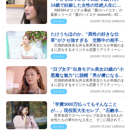
14歳で妊娠した女性の壮絶人生に絶
ABEMAオリジナル番組『愛のハイエナ』の
句…
最新シリーズ『愛のハイエナ season6』#2が
21日、放送された。#2…
エンタメ
2026年7月23日 06時00分
たけうちほのか、“異性の好きな仕
草”がクセ強すぎる 交際中の相手は
圧倒的肉体美を誇る美男美女たちが本能のま
M-1王者
まに恋をするオリジナル恋愛リアリティーショ
ー『シャッフル…
エンタメ
2026年7月22日 18時00分
“日プ女子”出身モデル美女23歳の“小
悪魔な魅力”に脱帽「男が虜になる
圧倒的肉体美を誇る美男美女たちが本能のま
ね」
まに恋をするオリジナル恋愛リアリティーショ
ー『シャッフル…
エンタメ
2026年7月22日 18時00分
「学費3000万払ってもそんなこと
が…」現役医大生セレブ、“石鹸水飲
世界各国でスーパーセレブ生活を送る4人の
まされる”壮絶ないじめ
女性たちの華やかな人生と、そこに隠されてい
る“秘密”を紐解く…
エンタメ
2026年7月19日 10時00分