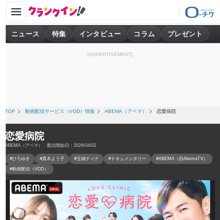
ニュース
特集
インタビュー
コラム
プレゼント
[ADVERTISEMENT]
TOP
動画配信サービス（VOD）情報
ABEMA（アベマ）
恋愛病院
恋愛病院
ABEMA（アベマ） 配信開始日：2026/04/02
#ひろゆき
#真木よう子
#玉城ティナ
#ドキュメンタリー
#ABEMA（旧AbemaTV）
#動画配信（VOD）