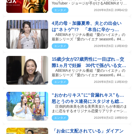
YouTuber・ジョージが手がけるABEMAオリジ
ナルリアリティショー…
エンタメ
2026年8月6日 20時42分
4児の母・加藤夏希、夫との出会い
は“ネトゲ”!? 「本当に辛かっ
ABEMAオリジナル番組『愛のハイエナ』の
た」“極寒プロポーズ”も告白
最新シリーズ『愛のハイエナ season6』#4が4
日、放送された。@@c…
エンタメ
2026年8月6日 11時30分
15歳少女が27歳男性に一目ぼれ→交
際1ヵ月で妊娠 30代で孫がいる女性
ABEMAオリジナル番組『愛のハイエナ』の
の衝撃半生
最新シリーズ『愛のハイエナ season6』#4が4
日、放送された。#4…
エンタメ
2026年8月6日 11時30分
“おかわりキス”に“音漏れキス”も…
怒とうのキス連発にスタジオも総立
圧倒的肉体美を誇る美男美女たちが本能のま
ち！
まに恋をするオリジナル恋愛リアリティーショ
ー『シャッフル…
エンタメ
2026年8月4日 18時00分
「お金に支配されている」ダイアン