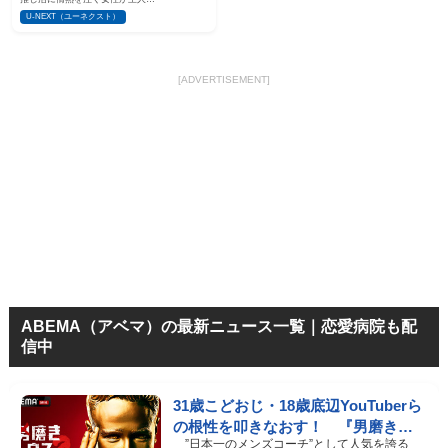
U-NEXT（ユーネクスト）
[ADVERTISEMENT]
ABEMA（アベマ）の最新ニュース一覧｜恋愛病院も配
信中
31歳こどおじ・18歳底辺YouTuberら
の根性を叩きなおす！ 『男磨きハ
”日本一のメンズコーチ”として人気を誇る
ウス』第2弾コーチ陣発表