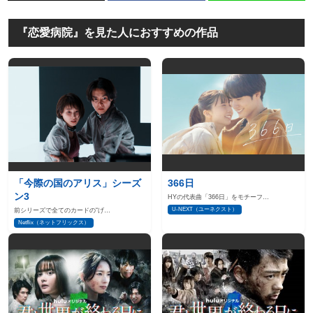
『恋愛病院』を見た人におすすめの作品
「今際の国のアリス」シーズ
366日
ン3
HYの代表曲「366日」をモチーフ…
U-NEXT（ユーネクスト）
前シリーズで全てのカードの“げ…
Netflix（ネットフリックス）