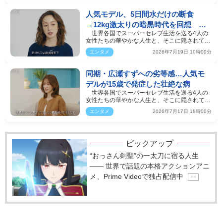
人気モデル、5日間水だけの断食
→12kg激太りの暗黒時代を回想 ピ
世界各国でスーパーセレブ生活を送る4人の
ン表紙ゼロが「悔しい」
女性たちの華やかな人生と、そこに隠されてい
る“秘密”を紐解く…
エンタメ
2026年7月19日 10時00分
同期・広瀬すずへの劣等感…人気モ
デルが15歳で発症した壮絶な病
世界各国でスーパーセレブ生活を送る4人の
女性たちの華やかな人生と、そこに隠されてい
る“秘密”を紐解く…
エンタメ
2026年7月17日 18時00分
ピックアップ
“おっさん剣聖”の一太刀に宿る人生
―― 世界で話題の本格アクションアニ
メ、Prime Videoで独占配信中
P R