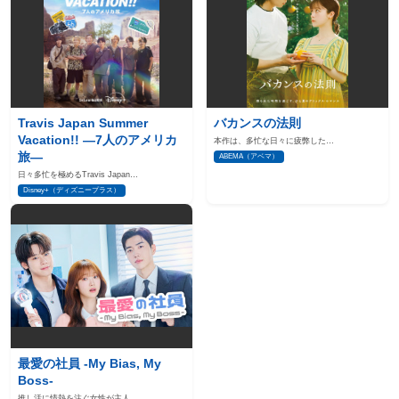
Travis Japan Summer
バカンスの法則
Vacation!! ―7人のアメリカ
本作は、多忙な日々に疲弊した…
旅―
ABEMA（アベマ）
日々多忙を極めるTravis Japan…
Disney+（ディズニープラス）
最愛の社員 -My Bias, My
Boss-
推し活に情熱を注ぐ女性が主人…