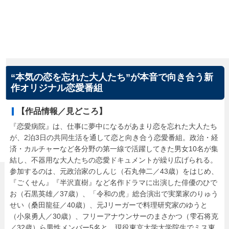
“本気の恋を忘れた大人たち”が本音で向き合う新
作オリジナル恋愛番組
【作品情報／見どころ】
『恋愛病院』は、仕事に夢中になるがあまり恋を忘れた大人たち
が、2泊3日の共同生活を通して恋と向き合う恋愛番組。政治・経
済・カルチャーなど各分野の第一線で活躍してきた男女10名が集
結し、不器用な大人たちの恋愛ドキュメントが繰り広げられる。
参加するのは、元政治家のしんじ（石丸伸二／43歳）をはじめ、
『ごくせん』『半沢直樹』など名作ドラマに出演した俳優のひで
お（石黒英雄／37歳）、「令和の虎」総合演出で実業家のりゅう
せい（桑田龍征／40歳）、元Jリーガーで料理研究家のゆうと
（小泉勇人／30歳）、フリーアナウンサーのまさかつ（雫石将克
／32歳）ら男性メンバー5名と、現役東京大学大学院生でミス東