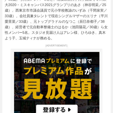
大2020・ミスキャンパス2021グランプリのあさ（神谷明采／25
歳）、西東京市市議会議員で元小学校教諭のいずみ（千間泉実／
33歳）、会社員兼タレントで現在シングルマザーのエリナ（平川
愛里菜／33歳）、元トップグラドルのなつこ（辰巳奈都子／38
歳）、経営者で元自動車整備士のはるか（池田陽花／30歳）ら女
性メンバー5名。スタジオ見届け人はアレン様、ひろゆき、真木
よう子、玉城ティナが務める。
[ADVERTISEMENT]