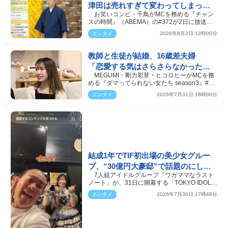
津田は売れすぎて変わってしまった
お笑いコンビ・千鳥がMCを務める『チャン
のか？
スの時間』（ABEMA）の#372が2日に放送。
#372では、ダイアン・…
エンタメ
2026年8月2日 12時00分
教師と生徒が結婚、16歳差夫婦
「恋愛する気はさらさらなかった」
MEGUMI・剛力彩芽・ヒコロヒーがMCを務
夫の心動かした妻の思い
める『ダマってられない女たち season3』#4
が31日、放送される。#…
エンタメ
2026年7月31日 18時00分
結成1年でTIF初出場の美少女グルー
プ、“30億円大豪邸”で話題のにした
7人組アイドルグループ「ワガママなラスト
ん社長が電撃取材
ノート」が、31日に開幕する「TOKYO IDOL
FESTIVAL 2026 suppo…
エンタメ
2026年7月30日 17時48分