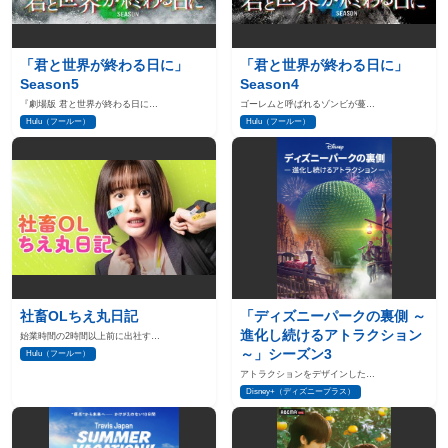
「君と世界が終わる日に」
「君と世界が終わる日に」
Season5
Season4
『劇場版 君と世界が終わる日に…
ゴーレムと呼ばれるゾンビが蔓…
Hulu（フールー）
Hulu（フールー）
社畜OLちえ丸日記
「ディズニーパークの裏側 ～
進化し続けるアトラクション
始業時間の2時間以上前に出社す…
～」シーズン3
Hulu（フールー）
アトラクションをデザインした…
Disney+（ディズニープラス）