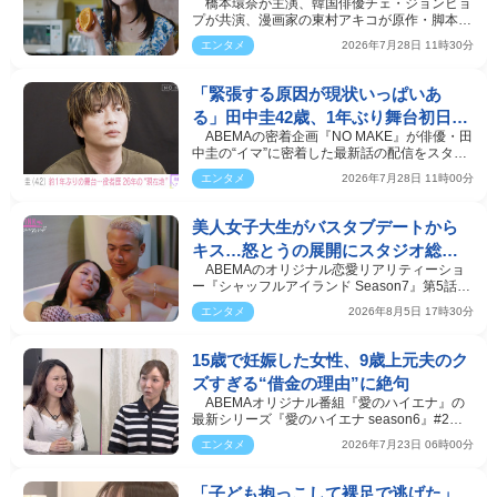
橋本環奈が主演、韓国俳優チェ・ジョンヒョ
体”判明！（ネタバレあり）
プが共演、漫画家の東村アキコが原作・脚本・
監督を務めるABE…
エンタメ
2026年7月28日 11時30分
「緊張する原因が現状いっぱいあ
る」田中圭42歳、1年ぶり舞台初日へ
ABEMAの密着企画『NO MAKE』が俳優・田
の本音を赤裸々
中圭の“イマ”に密着した最新話の配信をスター
トした。@@cutter …
エンタメ
2026年7月28日 11時00分
美人女子大生がバスタブデートから
キス…怒とうの展開にスタジオ総立
ABEMAのオリジナル恋愛リアリティーショ
ち！
ー『シャッフルアイランド Season7』第5話が
4日、放送された。@@…
エンタメ
2026年8月5日 17時30分
15歳で妊娠した女性、9歳上元夫のク
ズすぎる“借金の理由”に絶句
ABEMAオリジナル番組『愛のハイエナ』の
最新シリーズ『愛のハイエナ season6』#2が
21日、放送された。#2…
エンタメ
2026年7月23日 06時00分
「子ども抱っこして裸足で逃げた」