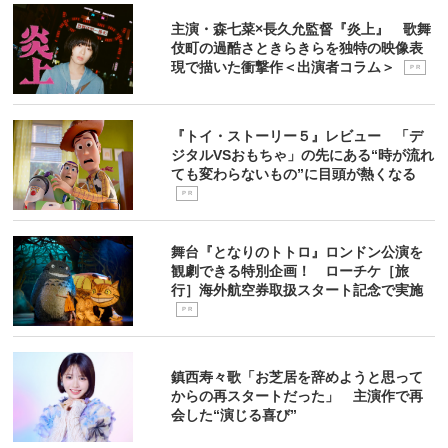
主演・森七菜×長久允監督『炎上』 歌舞
伎町の過酷さときらきらを独特の映像表
現で描いた衝撃作＜出演者コラム＞
P R
『トイ・ストーリー５』レビュー 「デ
ジタルVSおもちゃ」の先にある“時が流れ
ても変わらないもの”に目頭が熱くなる
P R
舞台『となりのトトロ』ロンドン公演を
観劇できる特別企画！ ローチケ［旅
行］海外航空券取扱スタート記念で実施
P R
鎮西寿々歌「お芝居を辞めようと思って
からの再スタートだった」 主演作で再
会した“演じる喜び”