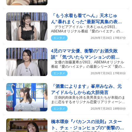
「もう水着も着てへん」天木じゅ
ん“暴れまくった”最新写真集の表紙
グラビアアイドル・天木じゅんが28日、
にビックリ
ABEMAオリジナル番組『愛のハイエナ』の最
新シリーズ『愛のハイエ…
エンタメ
2026年7月29日 17時37分
4児のママ女優、衝撃の“お酒失敗
談”「気づいたらマンションの前
女優の加藤夏希が28日、ABEMAオリジナル
で…」
番組『愛のハイエナ』の最新シリーズ『愛のハ
イエナ season6』#3…
エンタメ
2026年7月29日 17時30分
「酒量によります」峯岸みなみ、元
アイドルらしからぬ大胆発言
圧倒的肉体美を誇る美男美女たちが本能のま
まに恋をするオリジナル恋愛リアリティーショ
ー『シャッフル…
エンタメ
2026年7月28日 18時00分
橋本環奈『バカンスの法則』スター
ト、チェ・ジョンヒョプの“衝撃の正