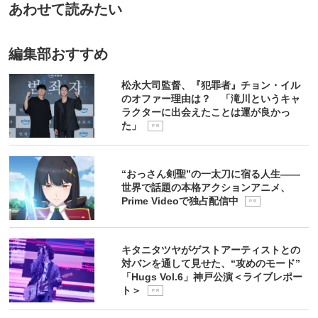
あわせて読みたい
編集部おすすめ
松永大司監督、『犯罪者』チョン・イル
のオファー理由は？ 「滝川というキャ
ラクターに出会えたことは運が良かっ
た」
P R
“おっさん剣聖”の一太刀に宿る人生――
世界で話題の本格アクションアニメ、
Prime Videoで独占配信中
P R
キタニタツヤがゲストアーティストとの
対バンを通して見せた、“攻めのモード”
「Hugs Vol.6」神戸公演＜ライブレポー
ト＞
P R