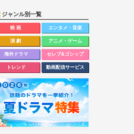
ジャンル別一覧
映画
エンタメ・音楽
演劇
アニメ・ゲーム
海外ドラマ
セレブ&ゴシップ
トレンド
動画配信サービス