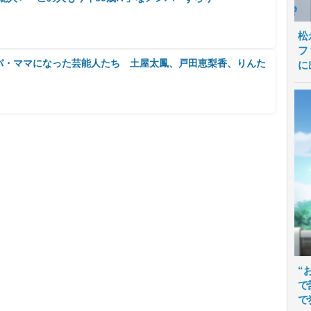
松
フ
パパ・ママになった芸能人たち 土屋太鳳、戸田恵梨香、りんた
に
“
で
で