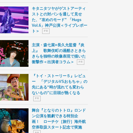
キタニタツヤがゲストアーティ
ストとの対バンを通して見せ
た、“攻めのモード” 「Hugs
Vol.6」神戸公演＜ライブレポー
ト＞
P R
主演・森七菜×長久允監督『炎
上』 歌舞伎町の過酷さときら
きらを独特の映像表現で描いた
衝撃作＜出演者コラム＞
P R
『トイ・ストーリー５』レビュ
ー 「デジタルVSおもちゃ」の
先にある“時が流れても変わら
ないもの”に目頭が熱くなる
P R
舞台『となりのトトロ』ロンド
ン公演を観劇できる特別企
画！ ローチケ［旅行］海外航
空券取扱スタート記念で実施
P R