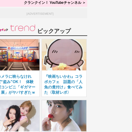
クランクイン！ YouTubeチャンネル ＞
[ADVERTISEMENT]
ピックアップ
カメラに映らなけれ
『映画ちいかわ』コラ
ば“盗み”OK！ 体験
ボカフェ 話題の「人
型コンビニ「ギガマー
魚の煮付け」食べてみ
ト展」がヤバすぎたｗ
た〈取材レポ〉