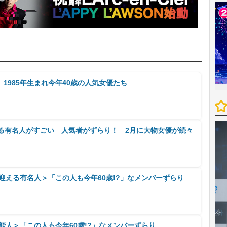
1985年生まれ今年40歳の人気女優たち
える有名人がすごい 人気者がずらり！ 2月に大物女優が続々
を迎える有名人＞「この人も今年60歳!?」なメンバーずらり
芸能人＞「この人も今年60歳!?」なメンバーずらり