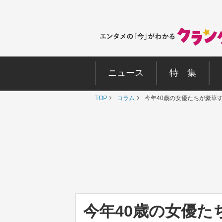
ニュース
特 集
TOP
コラム
今年40歳の女優たちが豪華す
今年40歳の女優た