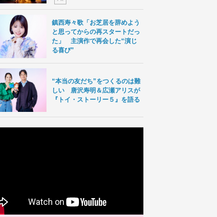
鎮西寿々歌「お芝居を辞めよう
と思ってからの再スタートだっ
た」 主演作で再会した“演じ
る喜び”
“本当の友だち”をつくるのは難
しい 唐沢寿明＆広瀬アリスが
『トイ・ストーリー５』を語る