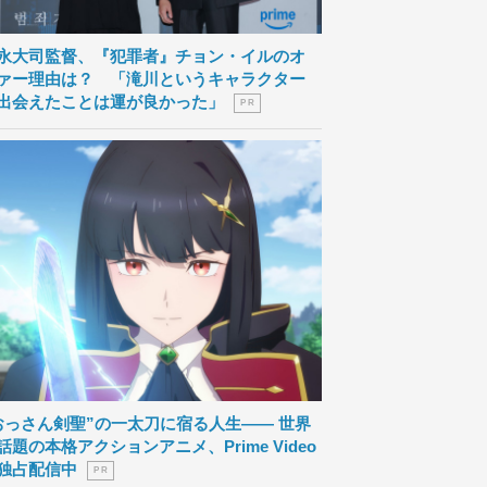
永大司監督、『犯罪者』チョン・イルのオ
ァー理由は？ 「滝川というキャラクター
出会えたことは運が良かった」
P R
おっさん剣聖”の一太刀に宿る人生―― 世界
話題の本格アクションアニメ、Prime Video
独占配信中
P R