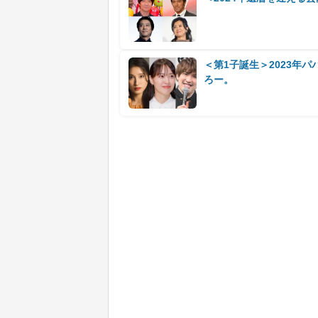
＜第1子誕生＞2023年
ろー。