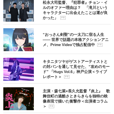
松永大司監督、『犯罪者』チョン・イ
ルのオファー理由は？ 「滝川という
キャラクターに出会えたことは運が良
かった」
P R
“おっさん剣聖”の一太刀に宿る人生
―― 世界で話題の本格アクションアニ
メ、Prime Videoで独占配信中
P R
キタニタツヤがゲストアーティストと
の対バンを通して見せた、“攻めのモー
ド” 「Hugs Vol.6」神戸公演＜ライブ
レポート＞
P R
主演・森七菜×長久允監督『炎上』 歌
舞伎町の過酷さときらきらを独特の映
像表現で描いた衝撃作＜出演者コラム
＞
P R