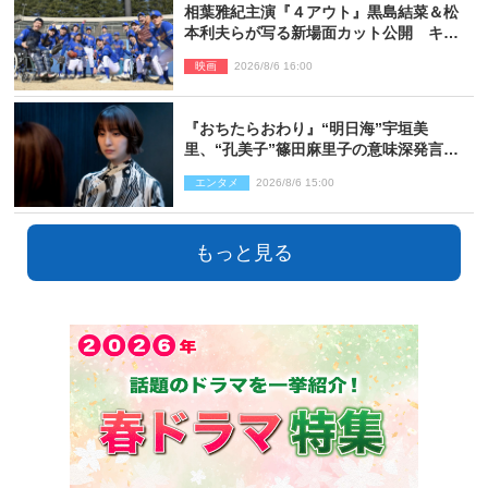
相葉雅紀主演『４アウト』黒島結菜＆松
本利夫らが写る新場面カット公開 キャ
スト登壇イベントも決定
映画
2026/8/6 16:00
『おちたらおわり』“明日海”宇垣美
里、“孔美子”篠田麻里子の意味深発言に
絶句 ネット驚き「まさか」「意外な展
エンタメ
2026/8/6 15:00
開」
もっと見る