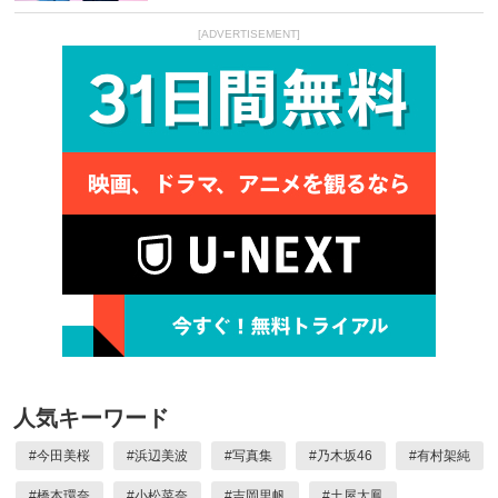
[ADVERTISEMENT]
人気キーワード
#
今田美桜
#
浜辺美波
#
写真集
#
乃木坂46
#
有村架純
#
橋本環奈
#
小松菜奈
#
吉岡里帆
#
土屋太鳳