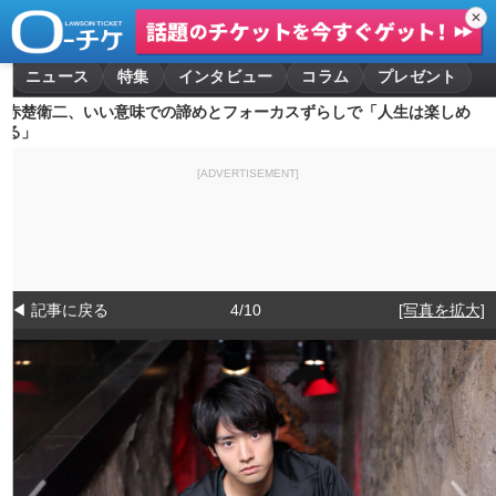
✕
ニュース
特集
インタビュー
コラム
プレゼント
赤楚衛二、いい意味での諦めとフォーカスずらしで「人生は楽しめ
る」
[ADVERTISEMENT]
◀ 記事に戻る
4/10
[写真を拡大]