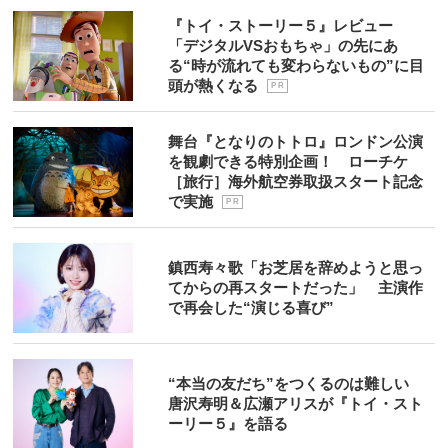
『トイ・ストーリー５』レビュー
「デジタルVSおもちゃ」の先にあ
る“時が流れても変わらないもの”に目
頭が熱くなる
P R
舞台『となりのトトロ』ロンドン公演
を観劇できる特別企画！ ローチケ
［旅行］海外航空券取扱スタート記念
で実施
P R
鎮西寿々歌「お芝居を辞めようと思っ
てからの再スタートだった」 主演作
で再会した“演じる喜び”
“本当の友だち”をつくるのは難しい
唐沢寿明＆広瀬アリスが『トイ・スト
ーリー５』を語る