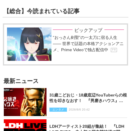
【総合】今読まれている記事
ピックアップ
“おっさん剣聖”の一太刀に宿る人生
―― 世界で話題の本格アクションアニ
メ、Prime Videoで独占配信中
P R
最新ニュース
31歳こどおじ・18歳底辺YouTuberらの根
性を叩きなおす！ 『男磨きハウス』第2
弾コーチ陣発表
エンタメ
2026/8/6 20:42
LDHアーティスト20組が集結！ 『LDH