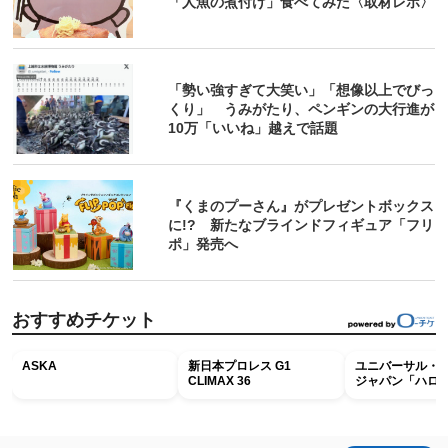
「人魚の煮付け」食べてみた〈取材レポ〉
「勢い強すぎて大笑い」「想像以上でびっ
くり」 うみがたり、ペンギンの大行進が
10万「いいね」越えで話題
『くまのプーさん』がプレゼントボックス
に!? 新たなブラインドフィギュア「フリ
ポ」発売へ
おすすめチケット
ASKA
新日本プロレス G1
ユニバーサル・
CLIMAX 36
ジャパン「ハロ
ホラー・ナイト 
ナイト～パス」