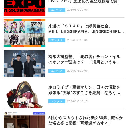
LIVE‐EXPO』史上初の国立競技場で開催
決定
エンタメ
2026/8/6 20:00
来週の『ＳＴＡＲ』は緑黄色社会、
ME:I、LE SSERAFIM、.ENDRECHERI.が
話題曲をパフォーマンス！
エンタメ
2026/8/6 20:00
松永大司監督、『犯罪者』チョン・イル
のオファー理由は？ 「滝川というキャ
ラクターに出会えたことは本当に運が良
エンタメ
2026/8/6 19:00
かった」
ホロライブ・宝鐘マリン、日々の活動を
頑張る“後輩”のすごさを絶賛「なろう系
主人公まである」
エンタメ
2026/8/6 18:15
5社からスカウトされた美女30歳、艶やか
な浴衣姿に反響「可愛過ぎるすぅ」