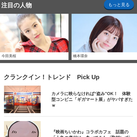
注目の人物
もっと見る
今田美桜
橋本環奈
クランクイン！トレンド Pick Up
カメラに映らなければ“盗み”OK！ 体験
型コンビニ「ギガマート展」がヤバすぎた
ｗ
『映画ちいかわ』コラボカフェ 話題の