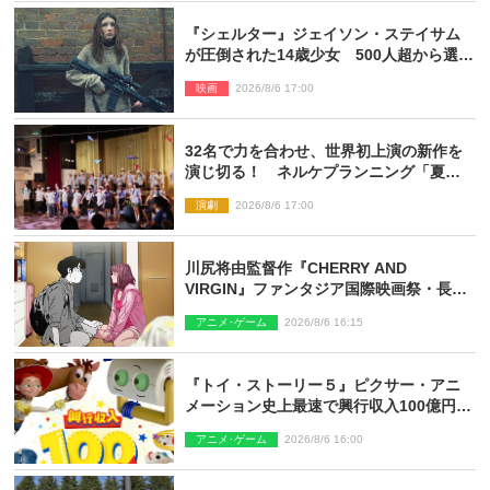
『シェルター』ジェイソン・ステイサム
が圧倒された14歳少女 500人超から選出
された新鋭ボディ・レイ・ブレスナック
映画
2026/8/6 17:00
とは
32名で力を合わせ、世界初上演の新作を
演じ切る！ ネルケプランニング「夏休
み！オン・ワークショップ2026」レポー
演劇
2026/8/6 17:00
ト【最終日】
川尻将由監督作『CHERRY AND
VIRGIN』ファンタジア国際映画祭・長編
アニメ部門で観客賞・金賞受賞！
アニメ･ゲーム
2026/8/6 16:15
『トイ・ストーリー５』ピクサー・アニ
メーション史上最速で興行収入100億円突
破 シリーズNo.1興収が目前
アニメ･ゲーム
2026/8/6 16:00