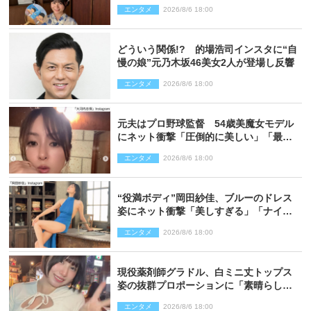
エンタメ
2026/8/6 18:00
どういう関係!? 的場浩司インスタに“自
慢の娘”元乃木坂46美女2人が登場し反響
エンタメ
2026/8/6 18:00
元夫はプロ野球監督 54歳美魔女モデル
にネット衝撃「圧倒的に美しい」「最強
クラス」「うっとり」
エンタメ
2026/8/6 18:00
“役満ボディ”岡田紗佳、ブルーのドレス
姿にネット衝撃「美しすぎる」「ナイ
ス」
エンタメ
2026/8/6 18:00
現役薬剤師グラドル、白ミニ丈トップス
姿の抜群プロポーションに「素晴らしす
ぎる」「すっっっご！」とネット絶賛
エンタメ
2026/8/6 18:00