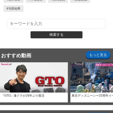
#
与田祐希
検索する
おすすめ動画
もっと見る
『GTO』連ドラが28年ぶり復活
東京ディズニーシー25周年イ