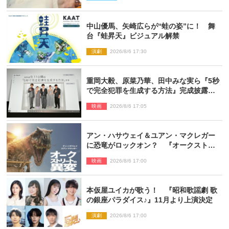
中山優馬、矢崎広らが“蛙の姿”に！ 舞
台『蛙昇天』ビジュアル解禁
演劇
2026/8/6 17:30
重岡大毅、原菜乃華、田中みな実ら『5秒
で完全犯罪を生成する方法』完成披露に
登壇！ それぞれのAI活用術も発表
映画
2026/8/6 17:05
アン・ハサウェイ＆ユアン・マクレガー
に恐竜がロックオン？ 『オークストリ
ートの異変』新ビジュアル＆本編映像初
映画
2026/8/6 17:00
解禁
本仮屋ユイカが歌う！ 『昭和歌謡劇 歌
の銀座パラダイス♪』11月より上演決定
演劇
2026/8/6 17:00