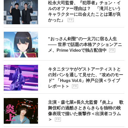
松永大司監督、『犯罪者』チョン・イ
ルのオファー理由は？ 「滝川という
キャラクターに出会えたことは運が良
かった」
P R
“おっさん剣聖”の一太刀に宿る人生
―― 世界で話題の本格アクションアニ
メ、Prime Videoで独占配信中
P R
キタニタツヤがゲストアーティストと
の対バンを通して見せた、“攻めのモー
ド” 「Hugs Vol.6」神戸公演＜ライブ
レポート＞
P R
主演・森七菜×長久允監督『炎上』 歌
舞伎町の過酷さときらきらを独特の映
像表現で描いた衝撃作＜出演者コラム
＞
P R