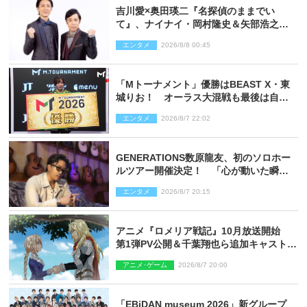
吉川愛×奥田瑛二『名探偵のままでい
て』、ナイナイ・岡村隆史＆矢部浩之の
ゲスト出演が決定！
エンタメ
2026/8/8 00:45
「Mトーナメント」優勝はBEAST X・東
城りお！ オーラス大混戦も最後は自ら
和了って幕引き
エンタメ
2026/8/7 22:02
GENERATIONS数原龍友、初のソロホー
ルツアー開催決定！ 「心が動いた瞬間
を、音に乗せてお届けできれば」
エンタメ
2026/8/7 20:15
アニメ『ロメリア戦記』10月放送開始
第1弾PV公開＆千葉翔也ら追加キャスト4
人を発表
アニメ･ゲーム
2026/8/7 20:00
「EBiDAN museum 2026」新グループ