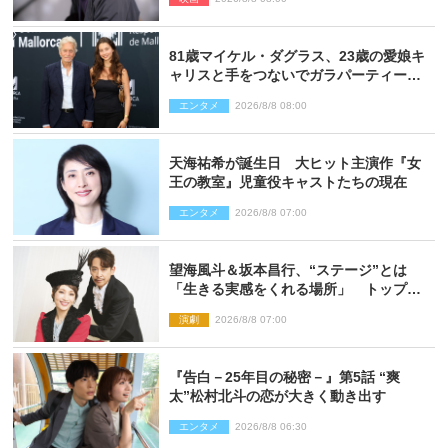
81歳マイケル・ダグラス、23歳の愛娘キ
ャリスと手をつないでガラパーティーに
来場
エンタメ
2026/8/8 08:00
天海祐希が誕生日 大ヒット主演作『女
王の教室』児童役キャストたちの現在
エンタメ
2026/8/8 07:00
望海風斗＆坂本昌行、“ステージ”とは
「生きる実感をくれる場所」 トップを
走り続ける原動力を語る
演劇
2026/8/8 07:00
『告白－25年目の秘密－』第5話 “爽
太”松村北斗の恋が大きく動き出す
エンタメ
2026/8/8 06:30