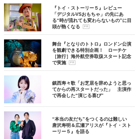
『トイ・ストーリー５』レビュー
「デジタルVSおもちゃ」の先にあ
る“時が流れても変わらないもの”に目
頭が熱くなる
P R
舞台『となりのトトロ』ロンドン公演
を観劇できる特別企画！ ローチケ
［旅行］海外航空券取扱スタート記念
で実施
P R
鎮西寿々歌「お芝居を辞めようと思っ
てからの再スタートだった」 主演作
で再会した“演じる喜び”
“本当の友だち”をつくるのは難しい
唐沢寿明＆広瀬アリスが『トイ・スト
ーリー５』を語る