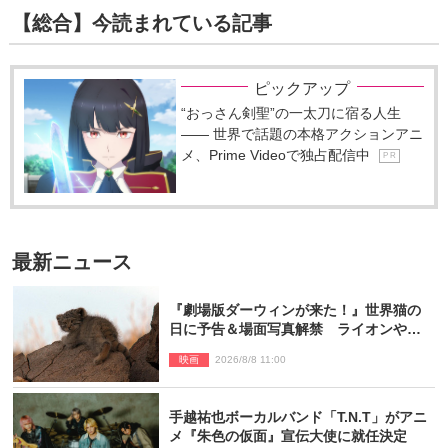
【総合】今読まれている記事
ピックアップ
“おっさん剣聖”の一太刀に宿る人生
―― 世界で話題の本格アクションアニ
メ、Prime Videoで独占配信中
P R
最新ニュース
『劇場版ダーウィンが来た！』世界猫の
日に予告＆場面写真解禁 ライオンやマ
ヌルネコの赤ちゃんが大集合
映画
2026/8/8 11:00
手越祐也ボーカルバンド「T.N.T」がアニ
メ『朱色の仮面』宣伝大使に就任決定