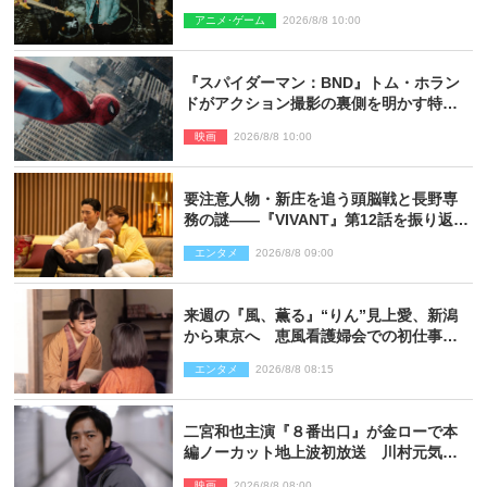
アニメ･ゲーム
2026/8/8 10:00
『スパイダーマン：BND』トム・ホラン
ドがアクション撮影の裏側を明かす特別
映像解禁
映画
2026/8/8 10:00
要注意人物・新庄を追う頭脳戦と長野専
務の謎――『VIVANT』第12話を振り返
る！
エンタメ
2026/8/8 09:00
来週の『風、薫る』“りん”見上愛、新潟
から東京へ 恵風看護婦会での初仕事に
向かう
エンタメ
2026/8/8 08:15
二宮和也主演『８番出口』が金ローで本
編ノーカット地上波初放送 川村元気監
督＆二宮コメント到着
映画
2026/8/8 08:00