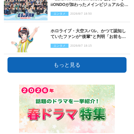
iiONDOが加わったメインビジュアル公
開！ 開催記念グッズラインナップも
エンタメ
2026/8/7 18:50
ホロライブ・大空スバル、かつて認知し
ていたファンが“後輩”と判明「お前もし
かしてあのときの？」
エンタメ
2026/8/7 18:15
もっと見る