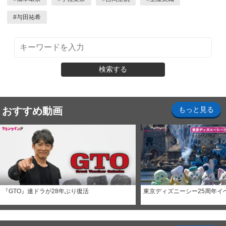
#
与田祐希
検索する
おすすめ動画
もっと見る
『GTO』連ドラが28年ぶり復活
東京ディズニーシー25周年イ