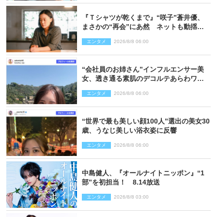
『Ｔシャツが乾くまで』“咲子”蒼井優、
まさかの“再会”にあ然 ネットも動揺
「びっくりした!!」「今さら?!」（ネタバ
エンタメ
2026/8/8 06:00
レあり）
“会社員のお姉さん”インフルエンサー美
女、透き通る素肌のデコルテあらわワン
ピ姿に反響
エンタメ
2026/8/8 06:00
“世界で最も美しい顔100人”選出の美女30
歳、うなじ美しい浴衣姿に反響
エンタメ
2026/8/8 06:00
中島健人、『オールナイトニッポン』“1
部”を初担当！ 8.14放送
エンタメ
2026/8/8 03:00