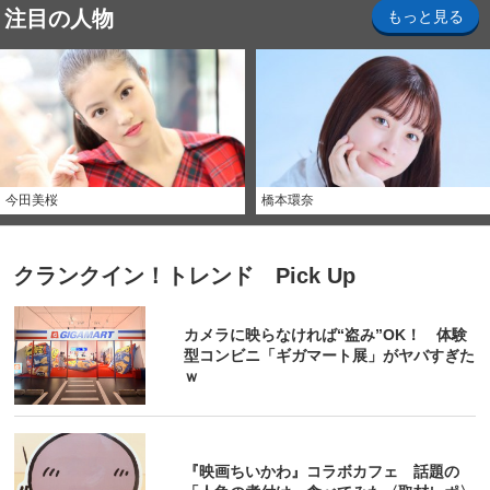
注目の人物
もっと見る
今田美桜
橋本環奈
クランクイン！トレンド Pick Up
カメラに映らなければ“盗み”OK！ 体験
型コンビニ「ギガマート展」がヤバすぎた
ｗ
『映画ちいかわ』コラボカフェ 話題の