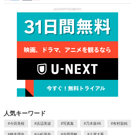
[ADVERTISEMENT]
人気キーワード
#
今田美桜
#
浜辺美波
#
写真集
#
乃木坂46
#
有村架純
#
橋本環奈
#
小松菜奈
#
吉岡里帆
#
土屋太鳳