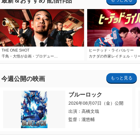
最新＆おすすめ 配信作品
THE ONE SHOT
ヒーテッド・ライバルリー
千鳥・大悟が企画・プロデュー…
カナダの作家レイチェル・リ
今週公開の映画
もっと見る
ブルーロック
2026年08月07日（金）公開
出演：高橋文哉
監督：瀧悠輔