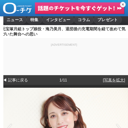
✕
ニュース
特集
インタビュー
コラム
プレゼント
元宝塚月組トップ娘役・海乃美月、退団後の充電期間を経て改めて気
づいた舞台への思い
[ADVERTISEMENT]
◀ 記事に戻る
1/11
[写真を拡大]