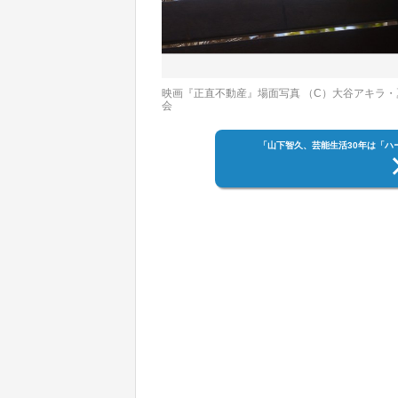
映画『正直不動産』場面写真 （C）大谷アキラ・
会
「山下智久、芸能生活30年は「ハ