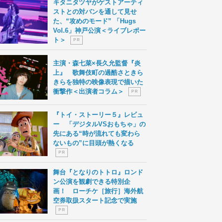
キタニタツヤがゲストアーティ
ストとの対バンを通して見せ
た、“攻めのモード” 「Hugs
Vol.6」神戸公演＜ライブレポー
ト＞
P R
主演・森七菜×長久允監督『炎
上』 歌舞伎町の過酷さときら
きらを独特の映像表現で描いた
衝撃作＜出演者コラム＞
P R
『トイ・ストーリー５』レビュ
ー 「デジタルVSおもちゃ」の
先にある“時が流れても変わら
ないもの”に目頭が熱くなる
P R
舞台『となりのトトロ』ロンド
ン公演を観劇できる特別企
画！ ローチケ［旅行］海外航
空券取扱スタート記念で実施
P R