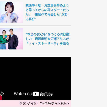
鎮西寿々歌「お芝居を辞めよう
と思ってからの再スタートだっ
た」 主演作で再会した“演じ
る喜び”
“本当の友だち”をつくるのは難
しい 唐沢寿明＆広瀬アリスが
『トイ・ストーリー５』を語る
クランクイン！ YouTubeチャンネル ＞