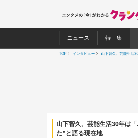
ニュース
特 集
TOP
インタビュー
山下智久、芸能生活3
山下智久、芸能生活30年は
た”と語る現在地