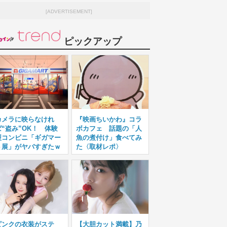
[ADVERTISEMENT]
ピックアップ
カメラに映らなけれ
『映画ちいかわ』コラ
ば“盗み”OK！ 体験
ボカフェ 話題の「人
型コンビニ「ギガマー
魚の煮付け」食べてみ
ト展」がヤバすぎたｗ
た〈取材レポ〉
ピンクの衣装がステ
【大胆カット満載】乃