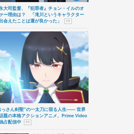
永大司監督、『犯罪者』チョン・イルのオ
ァー理由は？ 「滝川というキャラクター
出会えたことは運が良かった」
P R
おっさん剣聖”の一太刀に宿る人生―― 世界
話題の本格アクションアニメ、Prime Video
独占配信中
P R