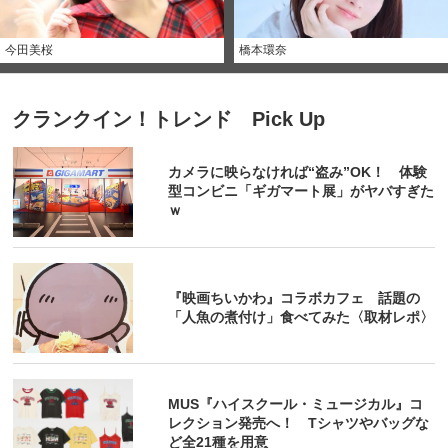
今田美桜
橋本環奈
クランクイン！トレンド Pick Up
カメラに映らなければ“盗み”OK！ 体験
型コンビニ「ギガマート展」がヤバすぎた
ｗ
『映画ちいかわ』コラボカフェ 話題の
「人魚の煮付け」食べてみた〈取材レポ〉
MUS『ハイスクール・ミュージカル』コ
レクション発売へ！ Tシャツやバッグな
ど全21種を用意