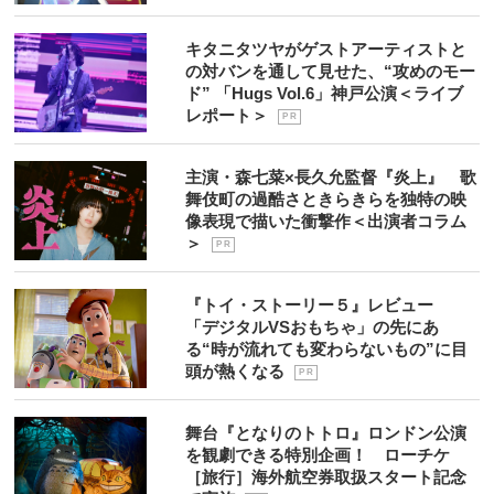
キタニタツヤがゲストアーティストと
の対バンを通して見せた、“攻めのモー
ド” 「Hugs Vol.6」神戸公演＜ライブ
レポート＞
P R
主演・森七菜×長久允監督『炎上』 歌
舞伎町の過酷さときらきらを独特の映
像表現で描いた衝撃作＜出演者コラム
＞
P R
『トイ・ストーリー５』レビュー
「デジタルVSおもちゃ」の先にあ
る“時が流れても変わらないもの”に目
頭が熱くなる
P R
舞台『となりのトトロ』ロンドン公演
を観劇できる特別企画！ ローチケ
［旅行］海外航空券取扱スタート記念