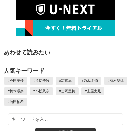
あわせて読みたい
人気キーワード
#
今田美桜
#
浜辺美波
#
写真集
#
乃木坂46
#
有村架純
#
橋本環奈
#
小松菜奈
#
吉岡里帆
#
土屋太鳳
#
与田祐希