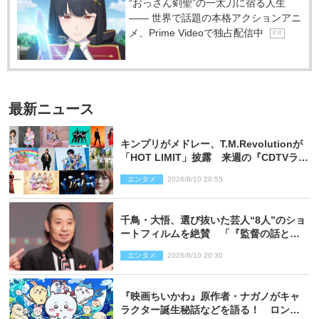
“おっさん剣聖”の一太刀に宿る人生
―― 世界で話題の本格アクションアニ
メ、Prime Videoで独占配信中
P R
最新ニュース
キンプリがメドレー、T.M.Revolutionが
「HOT LIMIT」披露 来週の『CDTVライ
ブ！ライブ！』
エンタメ
2026/8/10 20:55
千鳥・大悟、選び抜いた芸人“8人”のショ
ートフィルムを絶賛 「『監督の話とか
来るんじゃない？』みたいな人間もいま
エンタメ
2026/8/10 20:30
した」
『映画ちいかわ』原作者・ナガノがキャ
ラクター誕生秘話などを語る！ ロング