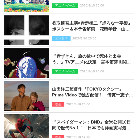
インタビュー＆新規カット解禁
アニメ･ゲーム
2026/8/10 20:00
香取慎吾主演×赤楚衛二『虚ろな十字架』
ポスター＆本予告解禁 花瀬琴音・山中
崇らオールキャスト発表
エンタメ
2026/8/10 20:00
『赤ずきん、旅の途中で死体と出会
う。』TVアニメ化決定 宮本侑芽＆関根
明良出演＆ティザーPV公開
アニメ･ゲーム
2026/8/10 20:00
山田洋二監督作『TOKYOタクシー』
Prime Videoで独占配信！ 倍賞千恵子×
木村拓哉で贈る珠玉のヒューマンドラマ
映画
2026/8/10 20:00
『スパイダーマン：BND』全米公開10日
間で歴代No.1！ 日本でも洋画実写最速
で興収30億円突破
映画
2026/8/10 19:20