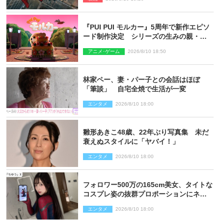
『PUI PUI モルカー』5周年で新作エピソ
ード制作決定 シリーズの生みの親・見
里朝希監督が復帰
アニメ･ゲーム
2026/8/10 18:50
林家ペー、妻・パー子との会話はほぼ
「筆談」 自宅全焼で生活が一変
エンタメ
2026/8/10 18:00
雛形あきこ48歳、22年ぶり写真集 未だ
衰えぬスタイルに「ヤバイ！」
エンタメ
2026/8/10 18:00
フォロワー500万の165cm美女、タイトな
コスプレ姿の抜群プロポーションにネッ
ト衝撃
エンタメ
2026/8/10 18:00