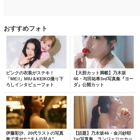
おすすめフォト
ピンクの衣装がステキ！
【大胆カット満載】乃木坂
「ME:I」MIU＆KEIKO撮り下
46・与田祐希3rd写真集『ヨー
ろしインタビューフォト
ダ』公開カット
伊藤彩沙、20代ラストの写真
【話題】乃木坂46・金川紗耶
集で見せた“大人の甘さ”
1st写真集、ランジェリーカッ