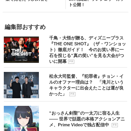
ト公開！
編集部おすすめ
千鳥・大悟が贈る、ディズニープラス
『THE ONE SHOT』（ザ・ワンショッ
ト）徹底ガイド！ 今のお笑い界に一
石を投じる“真の笑い”を見る大会がつ
いに開幕
P R
松永大司監督、『犯罪者』チョン・イ
ルのオファー理由は？ 「滝川という
キャラクターに出会えたことは運が良
かった」
P R
“おっさん剣聖”の一太刀に宿る人生
―― 世界で話題の本格アクションアニ
メ、Prime Videoで独占配信中
P R