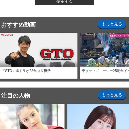
検索する
おすすめ動画
もっと見る
『GTO』連ドラが28年ぶり復活
東京ディズニーシー25周年イ
注目の人物
もっと見る