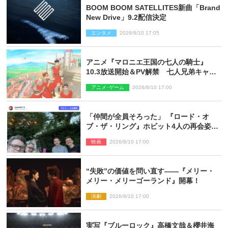
BOOM BOOM SATELLITES新曲「Brand
New Drive」9.2配信決定
エンタメ
2026/8/10 17:05
アニメ『マロニエ王国の七人の騎士』
10.3放送開始＆PV解禁 七人兄弟キャス
トに高梨謙吾、川島零士ら
アニメ･ゲーム
2026/8/10 17:00
「仲間が全員そろった」 『ロード・オ
ブ・ザ・リング』ホビット4人の再会姿に
ファン感激
映画
2026/8/10 17:00
“失敗”の価値を問い直す――『メリー・
メリー・メリーゴーランド』開幕！
演劇
2026/8/10 17:00
実写『ブルーロック』高橋文哉＆櫻井海