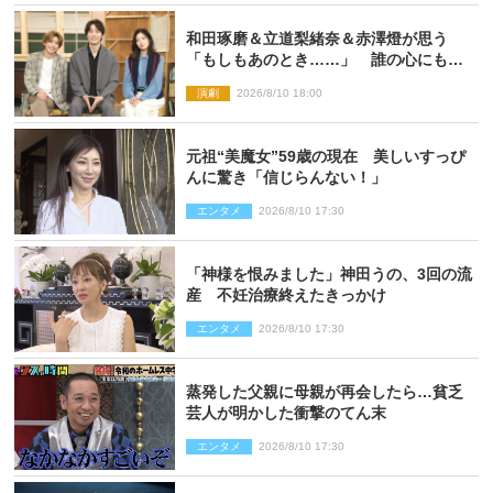
和田琢磨＆立道梨緒奈＆赤澤燈が思う
「もしもあのとき……」 誰の心にもあ
るもの描く舞台『回転する夜』に込める
演劇
2026/8/10 18:00
思い
元祖“美魔女”59歳の現在 美しいすっぴ
んに驚き「信じらんない！」
エンタメ
2026/8/10 17:30
「神様を恨みました」神田うの、3回の流
産 不妊治療終えたきっかけ
エンタメ
2026/8/10 17:30
蒸発した父親に母親が再会したら…貧乏
芸人が明かした衝撃のてん末
エンタメ
2026/8/10 17:30