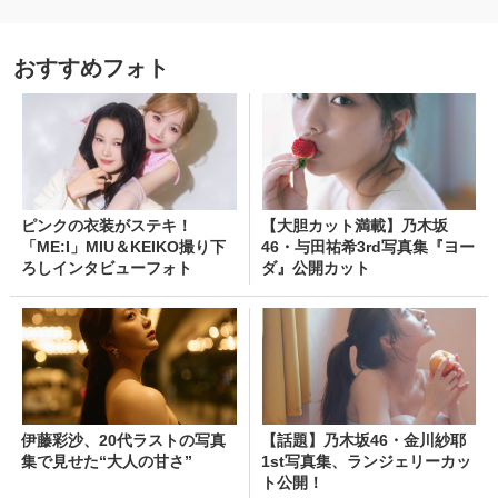
おすすめフォト
ピンクの衣装がステキ！
【大胆カット満載】乃木坂
「ME:I」MIU＆KEIKO撮り下
46・与田祐希3rd写真集『ヨー
ろしインタビューフォト
ダ』公開カット
伊藤彩沙、20代ラストの写真
【話題】乃木坂46・金川紗耶
集で見せた“大人の甘さ”
1st写真集、ランジェリーカッ
ト公開！