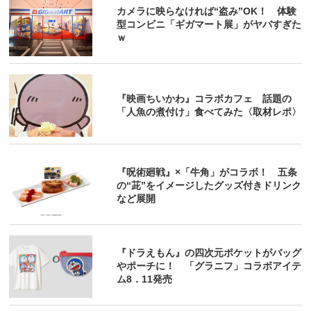
カメラに映らなければ“盗み”OK！ 体験
型コンビニ「ギガマート展」がヤバすぎた
ｗ
『映画ちいかわ』コラボカフェ 話題の
「人魚の煮付け」食べてみた〈取材レポ〉
『呪術廻戦』×「牛角」がコラボ！ 五条
の“茈”をイメージしたグッズ付きドリンク
など展開
『ドラえもん』の四次元ポケットがバッグ
やポーチに！ 「グラニフ」コラボアイテ
ム8．11発売