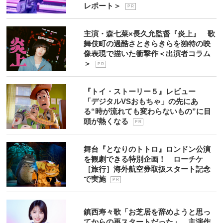
レポート＞
P R
主演・森七菜×長久允監督『炎上』 歌
舞伎町の過酷さときらきらを独特の映
像表現で描いた衝撃作＜出演者コラム
＞
P R
『トイ・ストーリー５』レビュー
「デジタルVSおもちゃ」の先にあ
る“時が流れても変わらないもの”に目
頭が熱くなる
P R
舞台『となりのトトロ』ロンドン公演
を観劇できる特別企画！ ローチケ
［旅行］海外航空券取扱スタート記念
で実施
P R
鎮西寿々歌「お芝居を辞めようと思っ
てからの再スタートだった」 主演作