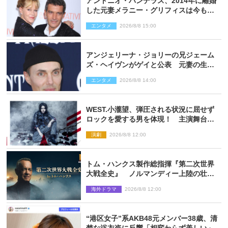
アントニオ・バンデラス、2014年に離婚
した元妻メラニー・グリフィスは今も
「親友の一人」
エンタメ
2026/8/8 15:00
アンジェリーナ・ジョリーの兄ジェーム
ズ・ヘイヴンがゲイと公表 元妻の生配
信で明らかに
エンタメ
2026/8/8 14:00
WEST.小瀧望、弾圧される状況に屈せず
ロックを愛する男を体現！ 主演舞台
『ロックンロール』ビジュアル解禁
演劇
2026/8/8 12:00
トム・ハンクス製作総指揮『第二次世界
大戦全史』 ノルマンディー上陸の壮絶
な戦場を収めた特別映像解禁
海外ドラマ
2026/8/8 12:00
“港区女子”系AKB48元メンバー38歳、清
楚な浴衣姿に反響「相変わらず美しい」