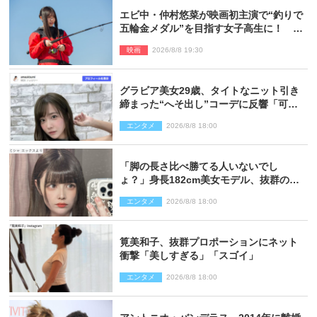
エビ中・仲村悠菜が映画初主演で“釣りで
五輪金メダル”を目指す女子高生に！ 映
画『つりこまち』今秋公開
映画
2026/8/8 19:30
グラビア美女29歳、タイトなニット引き
締まった“へそ出し”コーデに反響「可愛
い過ぎる」
エンタメ
2026/8/8 18:00
「脚の長さ比べ勝てる人いないでし
ょ？」身長182cm美女モデル、抜群のプ
ロポーションにネット衝撃
エンタメ
2026/8/8 18:00
筧美和子、抜群プロポーションにネット
衝撃「美しすぎる」「スゴイ」
エンタメ
2026/8/8 18:00