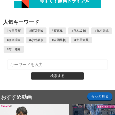
人気キーワード
#
今田美桜
#
浜辺美波
#
写真集
#
乃木坂46
#
有村架純
#
橋本環奈
#
小松菜奈
#
吉岡里帆
#
土屋太鳳
#
与田祐希
検索する
おすすめ動画
もっと見る