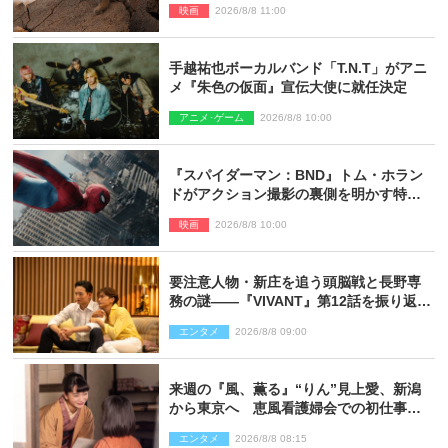
映画
2026/8/8 11:00
手越祐也ボーカルバンド「T.N.T」がアニ
メ『朱色の仮面』宣伝大使に就任決定
アニメ･ゲーム
2026/8/8 10:00
『スパイダーマン：BND』トム・ホラン
ドがアクション撮影の裏側を明かす特別
映像解禁
映画
2026/8/8 10:00
要注意人物・新庄を追う頭脳戦と長野専
務の謎――『VIVANT』第12話を振り返
る！
エンタメ
2026/8/8 09:00
来週の『風、薫る』“りん”見上愛、新潟
から東京へ 恵風看護婦会での初仕事に
向かう
エンタメ
2026/8/8 08:15