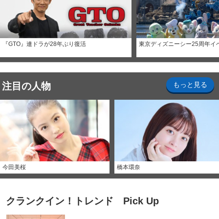
『GTO』連ドラが28年ぶり復活
東京ディズニーシー25周年イ
注目の人物
もっと見る
今田美桜
橋本環奈
クランクイン！トレンド Pick Up