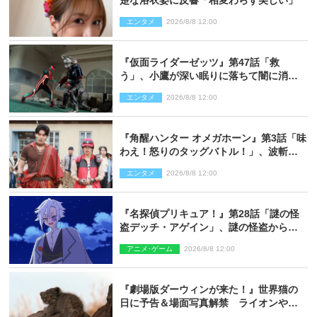
エンタメ
2026/8/8 12:00
『仮面ライダーゼッツ』第47話「救
う」、小鷹が深い眠りに落ちて闇に消え
る…？
エンタメ
2026/8/8 12:00
『角醒ハンター オメガホーン』第3話「味
わえ！怒りのタッグバトル！」、波斬の
ギリコがハンターバトルを挑んできた！
エンタメ
2026/8/8 12:00
『名探偵プリキュア！』第28話「謎の怪
盗デッチ・アゲイン」、謎の怪盗から不
思議な予告状が届く
アニメ･ゲーム
2026/8/8 12:00
『劇場版ダーウィンが来た！』世界猫の
日に予告＆場面写真解禁 ライオンやマ
ヌルネコの赤ちゃんが大集合