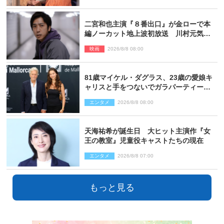
二宮和也主演『８番出口』が金ローで本
編ノーカット地上波初放送 川村元気監
督＆二宮コメント到着
映画
2026/8/8 08:00
81歳マイケル・ダグラス、23歳の愛娘キ
ャリスと手をつないでガラパーティーに
来場
エンタメ
2026/8/8 08:00
天海祐希が誕生日 大ヒット主演作『女
王の教室』児童役キャストたちの現在
エンタメ
2026/8/8 07:00
もっと見る