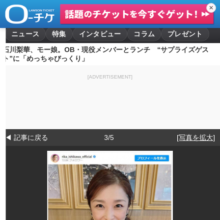
✕
ニュース
特集
インタビュー
コラム
プレゼント
石川梨華、モー娘。OB・現役メンバーとランチ “サプライズゲス
ト”に「めっちゃびっくり」
[ADVERTISEMENT]
◀ 記事に戻る
3/5
[写真を拡大]