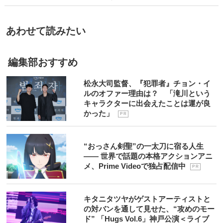
あわせて読みたい
編集部おすすめ
松永大司監督、『犯罪者』チョン・イ
ルのオファー理由は？ 「滝川という
キャラクターに出会えたことは運が良
かった」
P R
“おっさん剣聖”の一太刀に宿る人生
―― 世界で話題の本格アクションアニ
メ、Prime Videoで独占配信中
P R
キタニタツヤがゲストアーティストと
の対バンを通して見せた、“攻めのモー
ド” 「Hugs Vol.6」神戸公演＜ライブ