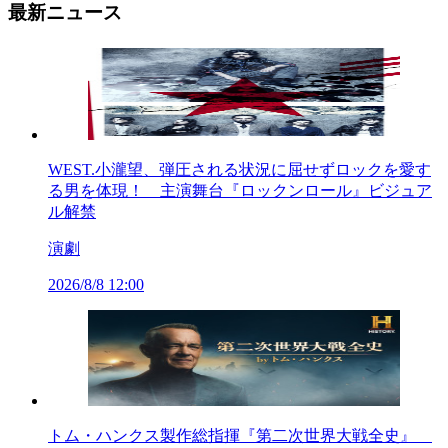
最新ニュース
WEST.小瀧望、弾圧される状況に屈せずロックを愛す
る男を体現！ 主演舞台『ロックンロール』ビジュア
ル解禁
演劇
2026/8/8 12:00
トム・ハンクス製作総指揮『第二次世界大戦全史』