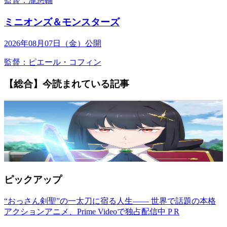
監督：瀧悠輔
ミニオンズ＆モンスターズ
2026年08月07日（金）公開
監督：ピエール・コフィン
【総合】今読まれている記事
ピックアップ
“おっさん剣聖”の一太刀に宿る人生―― 世界で話題の本格
アクションアニメ、Prime Videoで独占配信中
P R