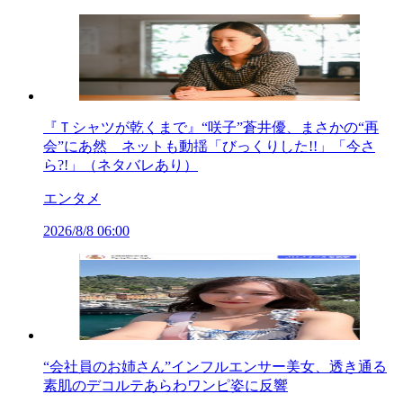
『Ｔシャツが乾くまで』“咲子”蒼井優、まさかの“再
会”にあ然 ネットも動揺「びっくりした!!」「今さ
ら?!」（ネタバレあり）
エンタメ
2026/8/8 06:00
“会社員のお姉さん”インフルエンサー美女、透き通る
素肌のデコルテあらわワンピ姿に反響