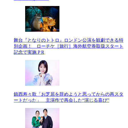
舞台『となりのトトロ』ロンドン公演を観劇できる特
別企画！ ローチケ［旅行］海外航空券取扱スタート
記念で実施
P R
鎮西寿々歌「お芝居を辞めようと思ってからの再スタ
ートだった」 主演作で再会した“演じる喜び”