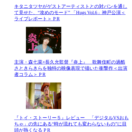
キタニタツヤがゲストアーティストとの対バンを通し
て見せた、“攻めのモード” 「Hugs Vol.6」神戸公演＜
ライブレポート＞
P R
主演・森七菜×長久允監督『炎上』 歌舞伎町の過酷
さときらきらを独特の映像表現で描いた衝撃作＜出演
者コラム＞
P R
『トイ・ストーリー５』レビュー 「デジタルVSおも
ちゃ」の先にある“時が流れても変わらないもの”に目
頭が熱くなる
P R