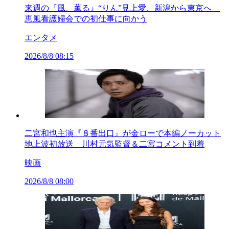
来週の『風、薫る』“りん”見上愛、新潟から東京へ
恵風看護婦会での初仕事に向かう
エンタメ
2026/8/8 08:15
二宮和也主演『８番出口』が金ローで本編ノーカット
地上波初放送 川村元気監督＆二宮コメント到着
映画
2026/8/8 08:00