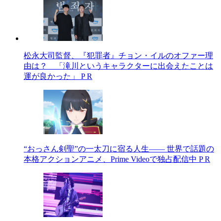
松永大司監督、『犯罪者』チョン・イルのオファー理
由は？ 「滝川というキャラクターに出会えたことは
運が良かった」
P R
“おっさん剣聖”の一太刀に宿る人生―― 世界で話題の
本格アクションアニメ、Prime Videoで独占配信中
P R