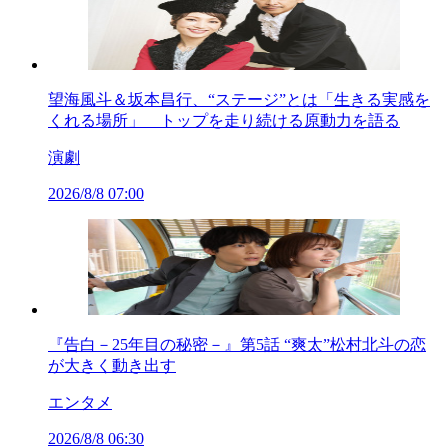
望海風斗＆坂本昌行、“ステージ”とは「生きる実感を
くれる場所」 トップを走り続ける原動力を語る
演劇
2026/8/8 07:00
『告白－25年目の秘密－』第5話 “爽太”松村北斗の恋
が大きく動き出す
エンタメ
2026/8/8 06:30