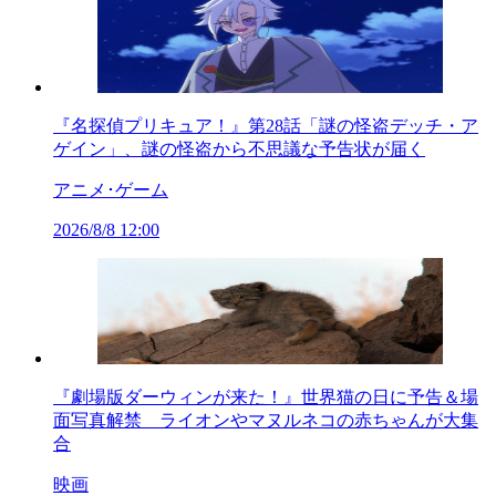
『名探偵プリキュア！』第28話「謎の怪盗デッチ・ア
ゲイン」、謎の怪盗から不思議な予告状が届く
アニメ･ゲーム
2026/8/8 12:00
『劇場版ダーウィンが来た！』世界猫の日に予告＆場
面写真解禁 ライオンやマヌルネコの赤ちゃんが大集
合
映画