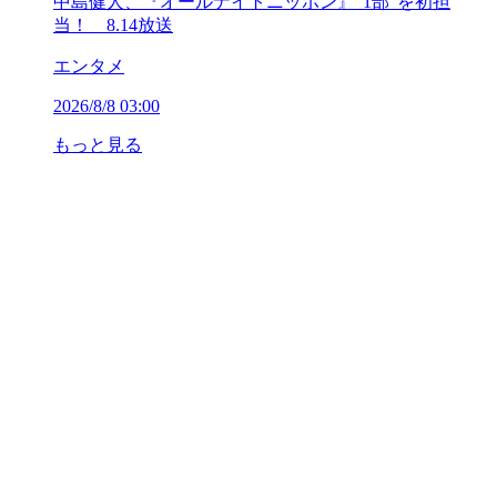
中島健人、『オールナイトニッポン』“1部”を初担
当！ 8.14放送
エンタメ
2026/8/8 03:00
もっと見る