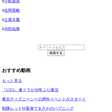
#
小松菜奈
#
吉岡里帆
#
土屋太鳳
#
与田祐希
検索する
おすすめ動画
もっと見る
『GTO』連ドラが28年ぶり復活
東京ディズニーシー25周年イベントがスタート
戦隊レッドW変身でまさかのハプニング