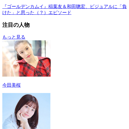
『ゴールデンカムイ』稲葉友＆和田聰宏、ビジュアルに「負
けた」と思った（？）エピソード
注目の人物
もっと見る
今田美桜