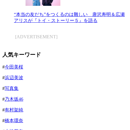
“本当の友だち”をつくるのは難しい 唐沢寿明＆広瀬
アリスが『トイ・ストーリー５』を語る
[ADVERTISEMENT]
人気キーワード
#
今田美桜
#
浜辺美波
#
写真集
#
乃木坂46
#
有村架純
#
橋本環奈