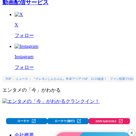
動画配信サービス
X
フォロー
Instagram
フォロー
TOP
ニュース
『クレヨンしんちゃん』年末アツアツSP、12.23放送！ ファン投票で1
エンタメの「今」がわかる
Lawson Entertainment group
ローチケ
ローチケ[旅行]
HMV&BOOKS
✕
会社概要