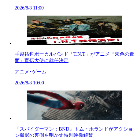
2026/8/8 11:00
手越祐也ボーカルバンド「T.N.T」がアニメ『朱色の仮
面』宣伝大使に就任決定
アニメ･ゲーム
2026/8/8 10:00
『スパイダーマン：BND』トム・ホランドがアクショ
ン撮影の裏側を明かす特別映像解禁