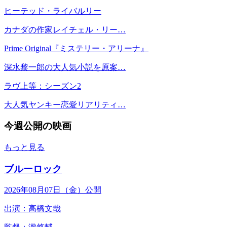
ヒーテッド・ライバルリー
カナダの作家レイチェル・リー…
Prime Original『ミステリー・アリーナ』
深水黎一郎の大人気小説を原案…
ラヴ上等：シーズン2
大人気ヤンキー恋愛リアリティ…
今週公開の映画
もっと見る
ブルーロック
2026年08月07日（金）公開
出演：高橋文哉