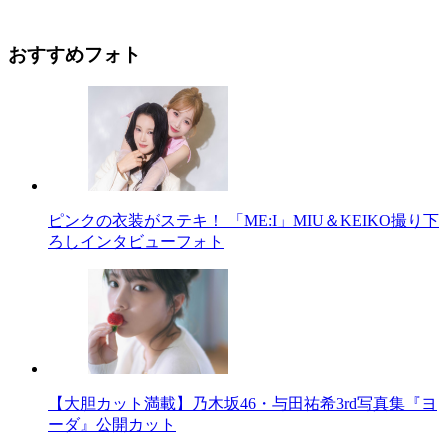
おすすめフォト
ピンクの衣装がステキ！ 「ME:I」MIU＆KEIKO撮り下
ろしインタビューフォト
【大胆カット満載】乃木坂46・与田祐希3rd写真集『ヨ
ーダ』公開カット