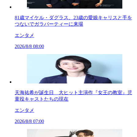
81歳マイケル・ダグラス、23歳の愛娘キャリスと手を
つないでガラパーティーに来場
エンタメ
2026/8/8 08:00
天海祐希が誕生日 大ヒット主演作『女王の教室』児
童役キャストたちの現在
エンタメ
2026/8/8 07:00