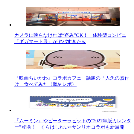
カメラに映らなければ“盗み”OK！ 体験型コンビニ
「ギガマート展」がヤバすぎたｗ
『映画ちいかわ』コラボカフェ 話題の「人魚の煮付
け」食べてみた〈取材レポ〉
『ムーミン』やピーターラビットの“2027年版カレンダ
ー”登場！ くらはしれい×サンリオコラボも新展開