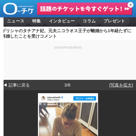
✕
ニュース
特集
インタビュー
コラム
プレゼント
ギリシャのタチアナ妃、元夫ニコラオス王子が離婚から1年経たずに
再婚したことを受けコメント
[ADVERTISEMENT]
◀ 記事に戻る
3/8
[写真を拡大]