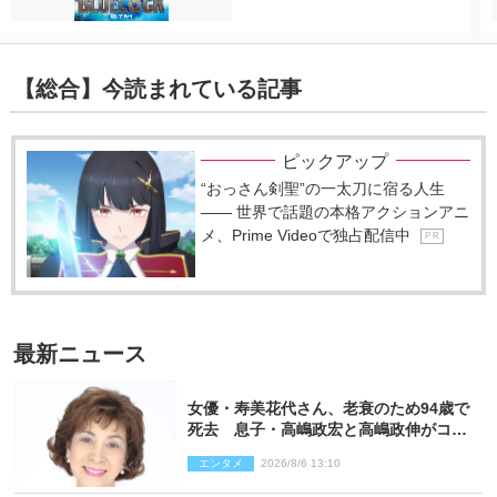
【総合】今読まれている記事
ピックアップ
“おっさん剣聖”の一太刀に宿る人生
―― 世界で話題の本格アクションアニ
メ、Prime Videoで独占配信中
P R
最新ニュース
女優・寿美花代さん、老衰のため94歳で
死去 息子・高嶋政宏と高嶋政伸がコメ
ント「いつもユーモアを忘れない明るく
エンタメ
2026/8/6 13:10
優しい母でした」