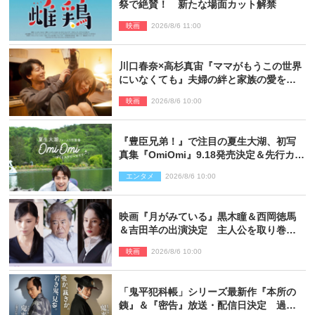
祭で絶賛！ 新たな場面カット解禁
映画
2026/8/6 11:00
川口春奈×高杉真宙『ママがもうこの世界
にいなくても』夫婦の絆と家族の愛を映
す場面写真公開
映画
2026/8/6 10:00
『豊臣兄弟！』で注目の夏生大湖、初写
真集『OmiOmi』9.18発売決定＆先行カッ
ト解禁
エンタメ
2026/8/6 10:00
映画『月がみている』黒木瞳＆西岡徳馬
＆吉田羊の出演決定 主人公を取り巻く
重要人物を演じる
映画
2026/8/6 10:00
「鬼平犯科帳」シリーズ最新作『本所の
銕』＆『密告』放送・配信日決定 過去