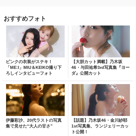
おすすめフォト
ピンクの衣装がステキ！
【大胆カット満載】乃木坂
「ME:I」MIU＆KEIKO撮り下
46・与田祐希3rd写真集『ヨー
ろしインタビューフォト
ダ』公開カット
伊藤彩沙、20代ラストの写真
【話題】乃木坂46・金川紗耶
集で見せた“大人の甘さ”
1st写真集、ランジェリーカッ
ト公開！