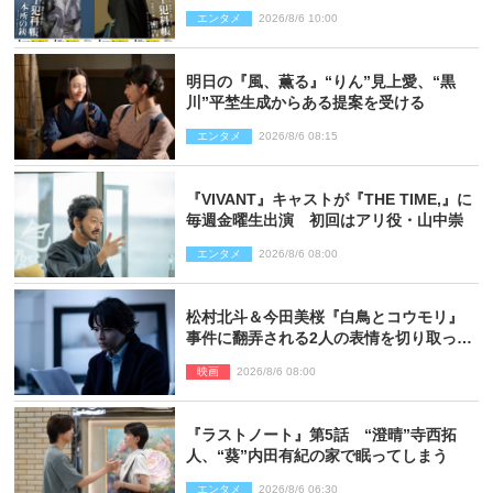
と現在が繋がるビジュアルも解禁
エンタメ
2026/8/6 10:00
明日の『風、薫る』“りん”見上愛、“黒
川”平埜生成からある提案を受ける
エンタメ
2026/8/6 08:15
『VIVANT』キャストが『THE TIME,』に
毎週金曜生出演 初回はアリ役・山中崇
エンタメ
2026/8/6 08:00
松村北斗＆今田美桜『白鳥とコウモリ』
事件に翻弄される2人の表情を切り取った
場面写真解禁
映画
2026/8/6 08:00
『ラストノート』第5話 “澄晴”寺西拓
人、“葵”内田有紀の家で眠ってしまう
エンタメ
2026/8/6 06:30