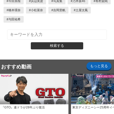
#
今田美桜
#
浜辺美波
#
写真集
#
乃木坂46
#
有村架純
#
橋本環奈
#
小松菜奈
#
吉岡里帆
#
土屋太鳳
#
与田祐希
検索する
おすすめ動画
もっと見る
『GTO』連ドラが28年ぶり復活
東京ディズニーシー25周年イ