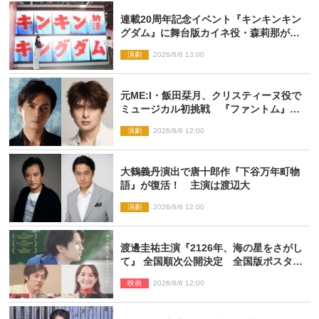
連載20周年記念イベント『キンキンキン
グダム』に舞台版カイネ役・森莉那が潜
入！【密着レポート】
演劇
2026/8/6 13:00
元ME:I・飯田栞月、クリスティーヌ役で
ミュージカル初挑戦 『ファントム』
2027年上演
演劇
2026/8/6 12:00
大鶴義丹演出で唐十郎作『下谷万年町物
語』が復活！ 主演は渡辺大
演劇
2026/8/6 12:00
渡邊圭祐主演『2126年、海の星をさがし
て』 全国順次公開決定 全国版ポスター
解禁
映画
2026/8/6 12:00