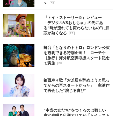
＞
P R
『トイ・ストーリー５』レビュー
「デジタルVSおもちゃ」の先にあ
る“時が流れても変わらないもの”に目
頭が熱くなる
P R
舞台『となりのトトロ』ロンドン公演
を観劇できる特別企画！ ローチケ
［旅行］海外航空券取扱スタート記念
で実施
P R
鎮西寿々歌「お芝居を辞めようと思っ
てからの再スタートだった」 主演作
で再会した“演じる喜び”
“本当の友だち”をつくるのは難しい
唐沢寿明＆広瀬アリスが『トイ・スト