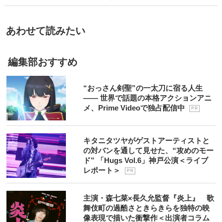
あわせて読みたい
編集部おすすめ
“おっさん剣聖”の一太刀に宿る人生
―― 世界で話題の本格アクションアニ
メ、Prime Videoで独占配信中
P R
キタニタツヤがゲストアーティストと
の対バンを通して見せた、“攻めのモー
ド” 「Hugs Vol.6」神戸公演＜ライブ
レポート＞
P R
主演・森七菜×長久允監督『炎上』 歌
舞伎町の過酷さときらきらを独特の映
像表現で描いた衝撃作＜出演者コラム