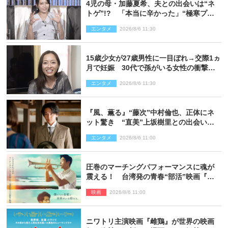
4児の母・加藤夏希、夫との出会いは“ネ
トゲ”!? 「本当に辛かった」“極寒プロ
ポーズ”も告白
エンタメ
2026/8/6 11:30
15歳少女が27歳男性に一目ぼれ→交際1ヵ
月で妊娠 30代で孫がいる女性の衝撃半
生
エンタメ
2026/8/6 11:30
『風、薫る』“藤次”中村倫也、正体にネ
ット驚き “直美”上坂樹里との出会いに
も反響「力になってくれそう」「仲良く
エンタメ
2026/8/6 11:00
しなよ！」
圧巻のマーチングパフォーマンスに魂が
震える！ 台湾発の青春“部活”映画『進
行曲 マーチングボーイズ』予告解禁
映画
2026/8/6 11:00
ニワトリ主演映画『雌鶏』が世界の映画