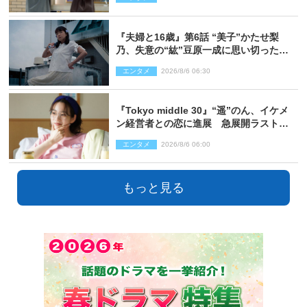
『夫婦と16歳』第6話 “美子”かたせ梨
乃、失意の“紘”豆原一成に思い切ったプ
レゼント
エンタメ
2026/8/6 06:30
『Tokyo middle 30』“遥”のん、イケメ
ン経営者との恋に進展 急展開ラストに
騒然「え…いきなり」「嫌な予感」
エンタメ
2026/8/6 06:00
もっと見る