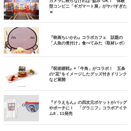
カメラに映らなければ“盗み”OK！ 体験
型コンビニ「ギガマート展」がヤバすぎた
ｗ
『映画ちいかわ』コラボカフェ 話題の
「人魚の煮付け」食べてみた〈取材レポ〉
『呪術廻戦』×「牛角」がコラボ！ 五条
の“茈”をイメージしたグッズ付きドリンク
など展開
『ドラえもん』の四次元ポケットがバッグ
やポーチに！ 「グラニフ」コラボアイテ
ム8．11発売