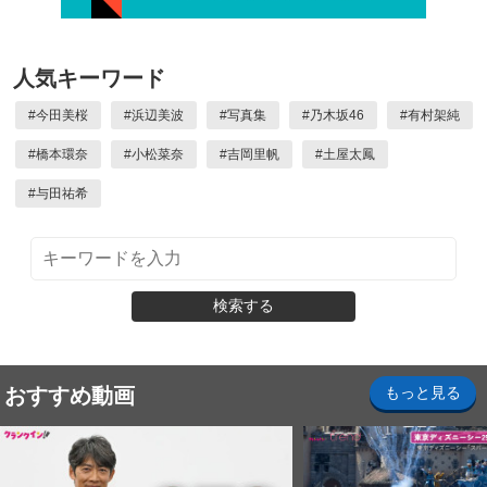
人気キーワード
#
今田美桜
#
浜辺美波
#
写真集
#
乃木坂46
#
有村架純
#
橋本環奈
#
小松菜奈
#
吉岡里帆
#
土屋太鳳
#
与田祐希
検索する
おすすめ動画
もっと見る