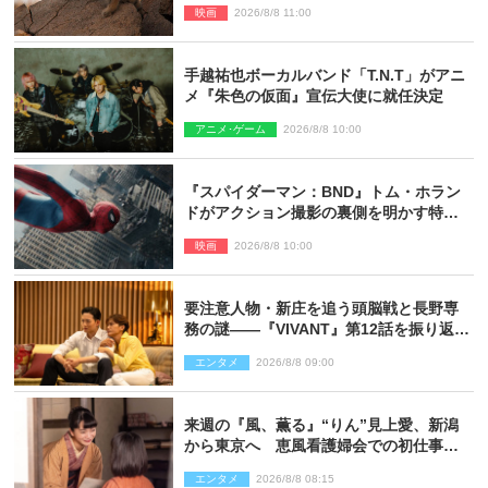
映画
2026/8/8 11:00
手越祐也ボーカルバンド「T.N.T」がアニ
メ『朱色の仮面』宣伝大使に就任決定
アニメ･ゲーム
2026/8/8 10:00
『スパイダーマン：BND』トム・ホラン
ドがアクション撮影の裏側を明かす特別
映像解禁
映画
2026/8/8 10:00
要注意人物・新庄を追う頭脳戦と長野専
務の謎――『VIVANT』第12話を振り返
る！
エンタメ
2026/8/8 09:00
来週の『風、薫る』“りん”見上愛、新潟
から東京へ 恵風看護婦会での初仕事に
向かう
エンタメ
2026/8/8 08:15