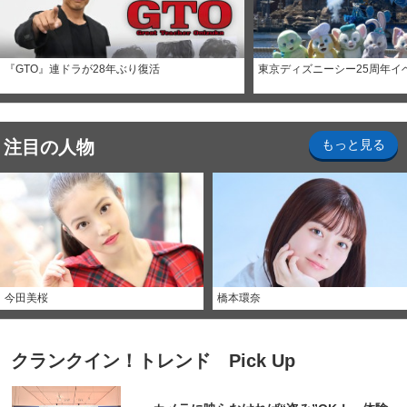
『GTO』連ドラが28年ぶり復活
東京ディズニーシー25周年イ
注目の人物
もっと見る
今田美桜
橋本環奈
クランクイン！トレンド Pick Up