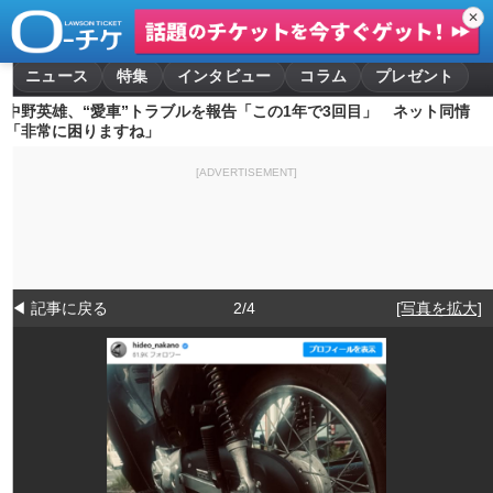
✕
ニュース
特集
インタビュー
コラム
プレゼント
中野英雄、“愛車”トラブルを報告「この1年で3回目」 ネット同情
「非常に困りますね」
[ADVERTISEMENT]
◀ 記事に戻る
2/4
[写真を拡大]