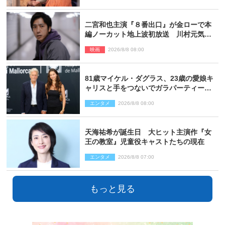
二宮和也主演『８番出口』が金ローで本
編ノーカット地上波初放送 川村元気監
督＆二宮コメント到着
映画
2026/8/8 08:00
81歳マイケル・ダグラス、23歳の愛娘キ
ャリスと手をつないでガラパーティーに
来場
エンタメ
2026/8/8 08:00
天海祐希が誕生日 大ヒット主演作『女
王の教室』児童役キャストたちの現在
エンタメ
2026/8/8 07:00
もっと見る