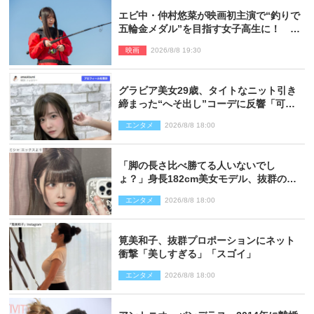
エビ中・仲村悠菜が映画初主演で“釣りで
五輪金メダル”を目指す女子高生に！ 映
画『つりこまち』今秋公開
映画
2026/8/8 19:30
グラビア美女29歳、タイトなニット引き
締まった“へそ出し”コーデに反響「可愛
い過ぎる」
エンタメ
2026/8/8 18:00
「脚の長さ比べ勝てる人いないでし
ょ？」身長182cm美女モデル、抜群のプ
ロポーションにネット衝撃
エンタメ
2026/8/8 18:00
筧美和子、抜群プロポーションにネット
衝撃「美しすぎる」「スゴイ」
エンタメ
2026/8/8 18:00