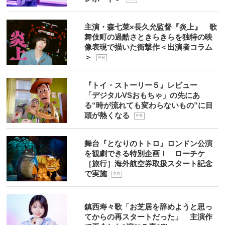
主演・森七菜×長久允監督『炎上』 歌
舞伎町の過酷さときらきらを独特の映
像表現で描いた衝撃作＜出演者コラム
＞
P R
『トイ・ストーリー５』レビュー
「デジタルVSおもちゃ」の先にあ
る“時が流れても変わらないもの”に目
頭が熱くなる
P R
舞台『となりのトトロ』ロンドン公演
を観劇できる特別企画！ ローチケ
［旅行］海外航空券取扱スタート記念
で実施
P R
鎮西寿々歌「お芝居を辞めようと思っ
てからの再スタートだった」 主演作