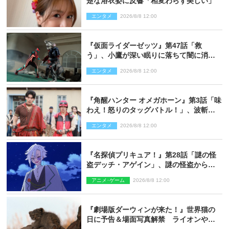
楚な浴衣姿に反響「相変わらず美しい」
エンタメ
2026/8/8 12:00
『仮面ライダーゼッツ』第47話「救
う」、小鷹が深い眠りに落ちて闇に消え
る…？
エンタメ
2026/8/8 12:00
『角醒ハンター オメガホーン』第3話「味
わえ！怒りのタッグバトル！」、波斬の
ギリコがハンターバトルを挑んできた！
エンタメ
2026/8/8 12:00
『名探偵プリキュア！』第28話「謎の怪
盗デッチ・アゲイン」、謎の怪盗から不
思議な予告状が届く
アニメ･ゲーム
2026/8/8 12:00
『劇場版ダーウィンが来た！』世界猫の
日に予告＆場面写真解禁 ライオンやマ
ヌルネコの赤ちゃんが大集合