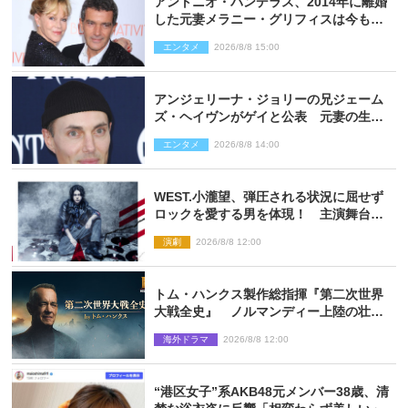
アントニオ・バンデラス、2014年に離婚
した元妻メラニー・グリフィスは今も
「親友の一人」
エンタメ
2026/8/8 15:00
アンジェリーナ・ジョリーの兄ジェーム
ズ・ヘイヴンがゲイと公表 元妻の生配
信で明らかに
エンタメ
2026/8/8 14:00
WEST.小瀧望、弾圧される状況に屈せず
ロックを愛する男を体現！ 主演舞台
『ロックンロール』ビジュアル解禁
演劇
2026/8/8 12:00
トム・ハンクス製作総指揮『第二次世界
大戦全史』 ノルマンディー上陸の壮絶
な戦場を収めた特別映像解禁
海外ドラマ
2026/8/8 12:00
“港区女子”系AKB48元メンバー38歳、清