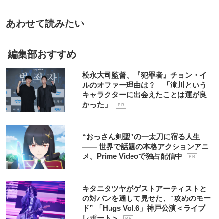
あわせて読みたい
編集部おすすめ
松永大司監督、『犯罪者』チョン・イ
ルのオファー理由は？ 「滝川という
キャラクターに出会えたことは運が良
かった」
P R
“おっさん剣聖”の一太刀に宿る人生
―― 世界で話題の本格アクションアニ
メ、Prime Videoで独占配信中
P R
キタニタツヤがゲストアーティストと
の対バンを通して見せた、“攻めのモー
ド” 「Hugs Vol.6」神戸公演＜ライブ
レポート＞
P R