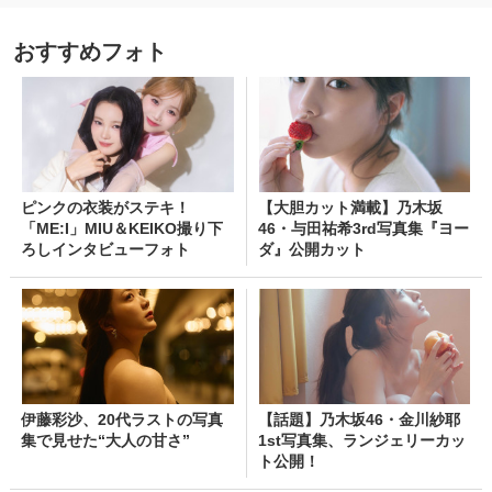
おすすめフォト
ピンクの衣装がステキ！
【大胆カット満載】乃木坂
「ME:I」MIU＆KEIKO撮り下
46・与田祐希3rd写真集『ヨー
ろしインタビューフォト
ダ』公開カット
伊藤彩沙、20代ラストの写真
【話題】乃木坂46・金川紗耶
集で見せた“大人の甘さ”
1st写真集、ランジェリーカッ
ト公開！