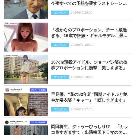
今夜すべての予想を覆すラストシーン
が…
エンタメ
2026/8/9 20:00
「横からのプロポーション、チート級過
ぎる」16歳で妊娠・ギャルモデル、最新
投稿にネット衝撃「美しすぎる」
エンタメ
2026/8/9 18:00
167cm現役アイドル、ショーパン姿の抜
群プロポーションに衝撃「美しすぎる」
エンタメ
2026/8/9 18:00
早見優、“花の82年組”同期アイドルと艶
やか浴衣姿「キャー」「眩しすぎます」
エンタメ
2026/8/9 17:30
岡田将生、タトゥーびっしり!? 「カッ
コ良すぎますて」出演韓国ドラマのオフ