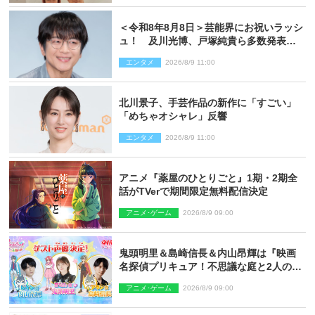
＜令和8年8月8日＞芸能界にお祝いラッシ
ュ！ 及川光博、戸塚純貴ら多数発表結
婚
エンタメ
2026/8/9 11:00
北川景子、手芸作品の新作に「すごい」
「めちゃオシャレ」反響
エンタメ
2026/8/9 11:00
アニメ『薬屋のひとりごと』1期・2期全
話がTVerで期間限定無料配信決定
アニメ･ゲーム
2026/8/9 09:00
鬼頭明里＆島崎信長＆内山昂輝は『映画
名探偵プリキュア！不思議な庭と2人の秘
密』ゲスト声優に決定
アニメ･ゲーム
2026/8/9 09:00