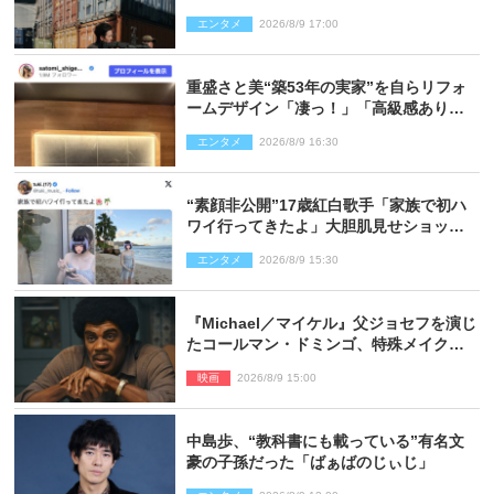
ショ多数公開
エンタメ
2026/8/9 17:00
重盛さと美“築53年の実家”を自らリフォ
ームデザイン「凄っ！」「高級感ありま
くり」
エンタメ
2026/8/9 16:30
“素顔非公開”17歳紅白歌手「家族で初ハ
ワイ行ってきたよ」大胆肌見せショット
公開
エンタメ
2026/8/9 15:30
『Michael／マイケル』父ジョセフを演じ
たコールマン・ドミンゴ、特殊メイクに2
時間半かかっていた
映画
2026/8/9 15:00
中島歩、“教科書にも載っている”有名文
豪の子孫だった「ばぁばのじぃじ」