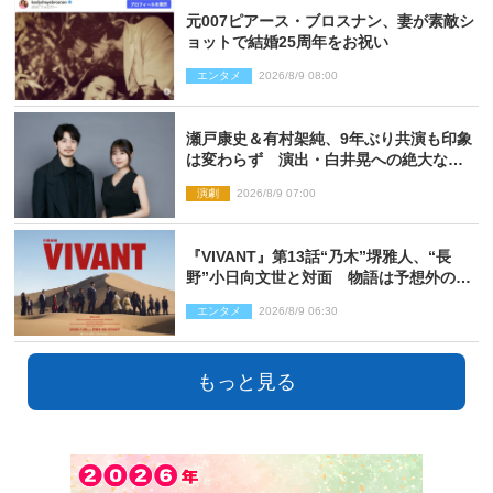
元007ピアース・ブロスナン、妻が素敵シ
ョットで結婚25周年をお祝い
エンタメ
2026/8/9 08:00
瀬戸康史＆有村架純、9年ぶり共演も印象
は変わらず 演出・白井晃への絶大なる
信頼を胸に舞台『キュー』に挑む
演劇
2026/8/9 07:00
『VIVANT』第13話“乃木”堺雅人、“長
野”小日向文世と対面 物語は予想外の展
開へ
エンタメ
2026/8/9 06:30
もっと見る