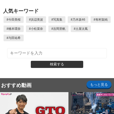
人気キーワード
#
今田美桜
#
浜辺美波
#
写真集
#
乃木坂46
#
有村架純
#
橋本環奈
#
小松菜奈
#
吉岡里帆
#
土屋太鳳
#
与田祐希
検索する
おすすめ動画
もっと見る