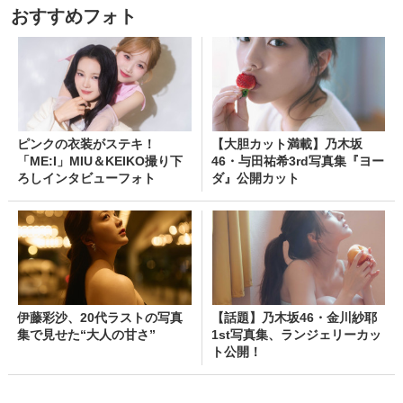
おすすめフォト
ピンクの衣装がステキ！
【大胆カット満載】乃木坂
「ME:I」MIU＆KEIKO撮り下
46・与田祐希3rd写真集『ヨー
ろしインタビューフォト
ダ』公開カット
伊藤彩沙、20代ラストの写真
【話題】乃木坂46・金川紗耶
集で見せた“大人の甘さ”
1st写真集、ランジェリーカッ
ト公開！