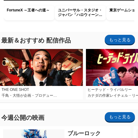
FortuneX ～王者への道～
ユニバーサル・スタジオ・
東京ゲームショウ2
ジャパン「ハロウィーン・
ホラー・ナイト ～オール
ナイト～パス」
最新＆おすすめ 配信作品
もっと見る
THE ONE SHOT
ヒーテッド・ライバルリー
千鳥・大悟が企画・プロデュー…
カナダの作家レイチェル・リ
今週公開の映画
もっと見る
ブルーロック