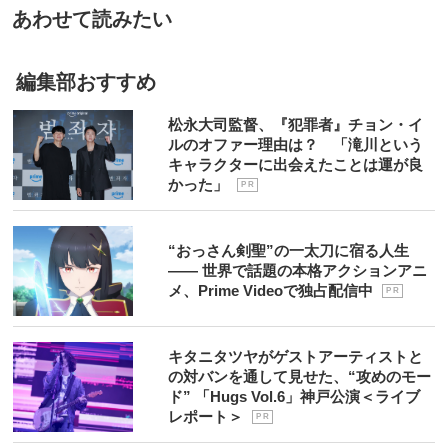
あわせて読みたい
編集部おすすめ
松永大司監督、『犯罪者』チョン・イ
ルのオファー理由は？ 「滝川という
キャラクターに出会えたことは運が良
かった」
P R
“おっさん剣聖”の一太刀に宿る人生
―― 世界で話題の本格アクションアニ
メ、Prime Videoで独占配信中
P R
キタニタツヤがゲストアーティストと
の対バンを通して見せた、“攻めのモー
ド” 「Hugs Vol.6」神戸公演＜ライブ
レポート＞
P R