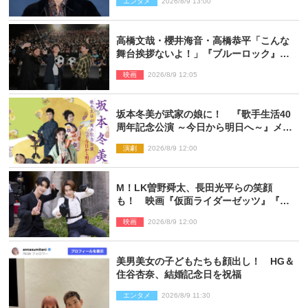
エンタメ
2026/8/9 13:00
高橋文哉・櫻井海音・高橋恭平「こんな
舞台挨拶ないよ！」『ブルーロック』自
由すぎるイベントレポート
映画
2026/8/9 12:05
坂本冬美が武家の娘に！ 『歌手生活40
周年記念公演 ～今日から明日へ～』メイ
ンビジュアル公開
演劇
2026/8/9 12:00
M！LK曽野舜太、長田光平らの笑顔
も！ 映画『仮面ライダーゼッツ』『超
宇宙刑事ギャバン インフィニティ』オフ
映画
2026/8/9 12:00
ショット到着
美男美女の子どもたちも顔出し！ HG＆
住谷杏奈、結婚記念日を祝福
エンタメ
2026/8/9 11:30