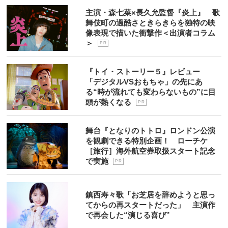
主演・森七菜×長久允監督『炎上』 歌
舞伎町の過酷さときらきらを独特の映
像表現で描いた衝撃作＜出演者コラム
＞
P R
『トイ・ストーリー５』レビュー
「デジタルVSおもちゃ」の先にあ
る“時が流れても変わらないもの”に目
頭が熱くなる
P R
舞台『となりのトトロ』ロンドン公演
を観劇できる特別企画！ ローチケ
［旅行］海外航空券取扱スタート記念
で実施
P R
鎮西寿々歌「お芝居を辞めようと思っ
てからの再スタートだった」 主演作
で再会した“演じる喜び”