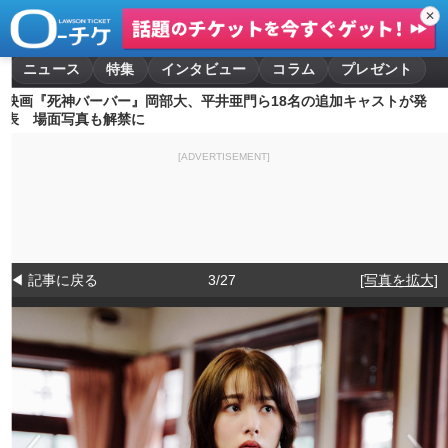
✕
ニュース
特集
インタビュー
コラム
プレゼント
映画『死神バーバー』岡部大、平井亜門ら18名の追加キャストが発
表 場面写真も解禁に
[ADVERTISEMENT]
◀ 記事に戻る
3/27
[写真を拡大]