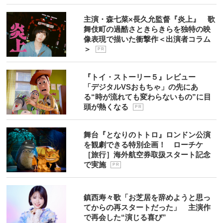
主演・森七菜×長久允監督『炎上』 歌
舞伎町の過酷さときらきらを独特の映
像表現で描いた衝撃作＜出演者コラム
＞
P R
『トイ・ストーリー５』レビュー
「デジタルVSおもちゃ」の先にあ
る“時が流れても変わらないもの”に目
頭が熱くなる
P R
舞台『となりのトトロ』ロンドン公演
を観劇できる特別企画！ ローチケ
［旅行］海外航空券取扱スタート記念
で実施
P R
鎮西寿々歌「お芝居を辞めようと思っ
てからの再スタートだった」 主演作
で再会した“演じる喜び”