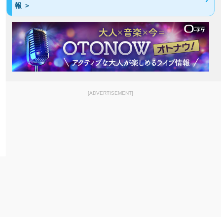
報 ＞
[ADVERTISEMENT]