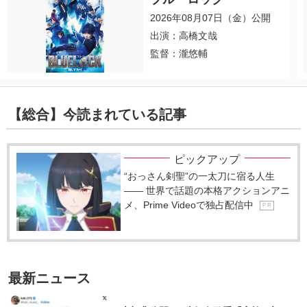
2026年08月07日（金）公開
出演：高橋文哉
監督：瀧悠輔
【総合】今読まれている記事
ピックアップ
“おっさん剣聖”の一太刀に宿る人生
―― 世界で話題の本格アクションアニ
メ、Prime Videoで独占配信中
P R
最新ニュース