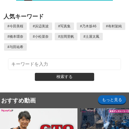
人気キーワード
#
今田美桜
#
浜辺美波
#
写真集
#
乃木坂46
#
有村架純
#
橋本環奈
#
小松菜奈
#
吉岡里帆
#
土屋太鳳
#
与田祐希
検索する
おすすめ動画
もっと見る