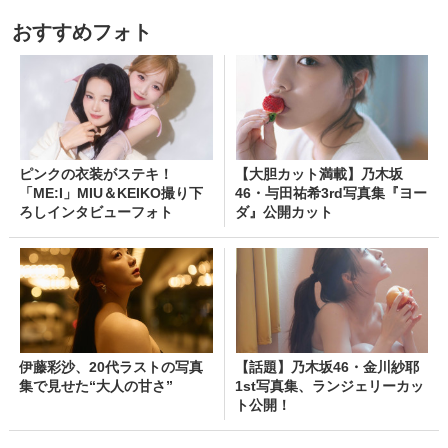
おすすめフォト
ピンクの衣装がステキ！
【大胆カット満載】乃木坂
「ME:I」MIU＆KEIKO撮り下
46・与田祐希3rd写真集『ヨー
ろしインタビューフォト
ダ』公開カット
伊藤彩沙、20代ラストの写真
【話題】乃木坂46・金川紗耶
集で見せた“大人の甘さ”
1st写真集、ランジェリーカッ
ト公開！