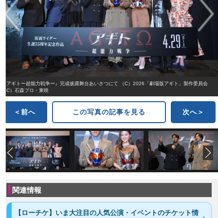
『アギトー超能力戦争ー』完成披露舞台あいさつにて （C）2026「劇場版アギト」製作委員会
（C）石森プロ・東映
＜前へ
この写真の記事を見る
次へ＞
関連情報
【ローチケ】いま大注目の人気公演・イベントのチケット情