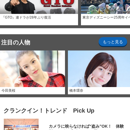
『GTO』連ドラが28年ぶり復活
東京ディズニーシー25周年イ
注目の人物
もっと見る
今田美桜
橋本環奈
クランクイン！トレンド Pick Up
カメラに映らなければ“盗み”OK！ 体験