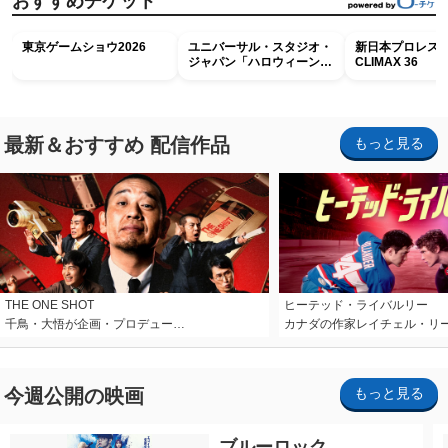
おすすめチケット
東京ゲームショウ2026
ユニバーサル・スタジオ・
新日本プロレス G
ジャパン「ハロウィーン・
CLIMAX 36
ホラー・ナイト ～オール
ナイト～パス」
最新＆おすすめ 配信作品
もっと見る
THE ONE SHOT
ヒーテッド・ライバルリー
千鳥・大悟が企画・プロデュー…
カナダの作家レイチェル・リ
今週公開の映画
もっと見る
ブルーロック