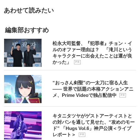
あわせて読みたい
編集部おすすめ
松永大司監督、『犯罪者』チョン・イ
ルのオファー理由は？ 「滝川という
キャラクターに出会えたことは運が良
かった」
P R
“おっさん剣聖”の一太刀に宿る人生
―― 世界で話題の本格アクションアニ
メ、Prime Videoで独占配信中
P R
キタニタツヤがゲストアーティストと
の対バンを通して見せた、“攻めのモー
ド” 「Hugs Vol.6」神戸公演＜ライブ
レポート＞
P R