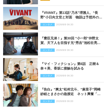
『VIVANT』第13話“乃木”堺雅人、“長
野”小日向文世と対面 物語は予想外の展
開へ
エンタメ
2026/8/9 06:30
『豊臣兄弟！』第30回 “小一郎”仲野太
賀、天下人を目指す兄“秀吉”池松壮亮
と“清須会議”へ
エンタメ
2026/8/9 06:30
『マイ・フィクション』第6話 正樹＆
奈々美、香坂に接触を試みる
エンタメ
2026/8/9 06:30
『告白』“爽太”松村北斗、“麻里子”岡崎
紗絵とまさかの急接近 ネット興奮「そ
の反応は」「いいの!?」（ネタバレあ
エンタメ
2026/8/9 06:00
り）