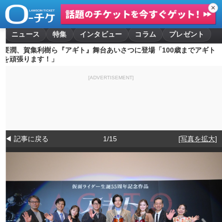
✕
ニュース
特集
インタビュー
コラム
プレゼント
要潤、賀集利樹ら『アギト』舞台あいさつに登場「100歳までアギト
を頑張ります！」
[ADVERTISEMENT]
◀ 記事に戻る
1/15
[写真を拡大]