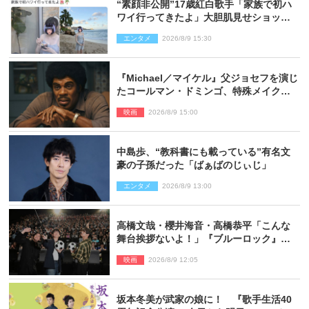
“素顔非公開”17歳紅白歌手「家族で初ハ
ワイ行ってきたよ」大胆肌見せショット
公開
エンタメ
2026/8/9 15:30
『Michael／マイケル』父ジョセフを演じ
たコールマン・ドミンゴ、特殊メイクに2
時間半かかっていた
映画
2026/8/9 15:00
中島歩、“教科書にも載っている”有名文
豪の子孫だった「ばぁばのじぃじ」
エンタメ
2026/8/9 13:00
高橋文哉・櫻井海音・高橋恭平「こんな
舞台挨拶ないよ！」『ブルーロック』自
由すぎるイベントレポート
映画
2026/8/9 12:05
坂本冬美が武家の娘に！ 『歌手生活40