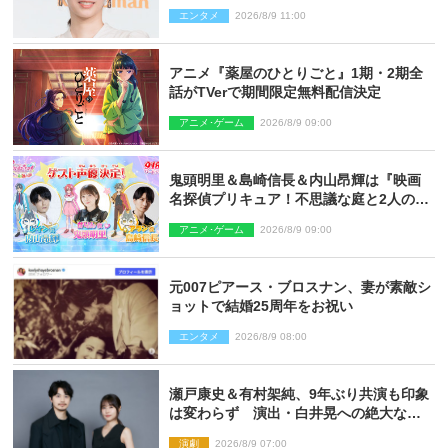
エンタメ
2026/8/9 11:00
アニメ『薬屋のひとりごと』1期・2期全
話がTVerで期間限定無料配信決定
アニメ･ゲーム
2026/8/9 09:00
鬼頭明里＆島崎信長＆内山昂輝は『映画
名探偵プリキュア！不思議な庭と2人の秘
密』ゲスト声優に決定
アニメ･ゲーム
2026/8/9 09:00
元007ピアース・ブロスナン、妻が素敵シ
ョットで結婚25周年をお祝い
エンタメ
2026/8/9 08:00
瀬戸康史＆有村架純、9年ぶり共演も印象
は変わらず 演出・白井晃への絶大なる
信頼を胸に舞台『キュー』に挑む
演劇
2026/8/9 07:00