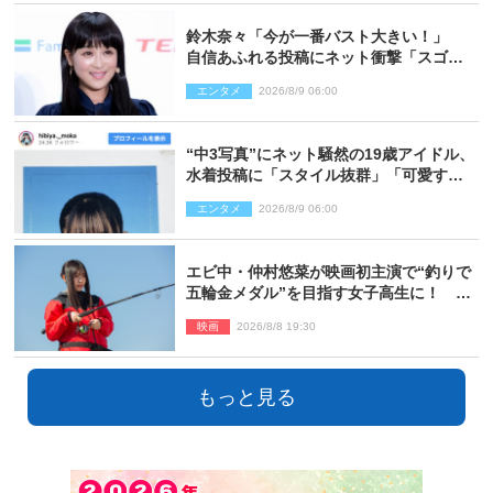
鈴木奈々「今が一番バスト大きい！」
自信あふれる投稿にネット衝撃「スゴ
イ」「写真集を出して欲しい」
エンタメ
2026/8/9 06:00
“中3写真”にネット騒然の19歳アイドル、
水着投稿に「スタイル抜群」「可愛すぎ
る」と絶賛の声
エンタメ
2026/8/9 06:00
エビ中・仲村悠菜が映画初主演で“釣りで
五輪金メダル”を目指す女子高生に！ 映
画『つりこまち』今秋公開
映画
2026/8/8 19:30
もっと見る