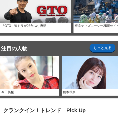
『GTO』連ドラが28年ぶり復活
東京ディズニーシー25周年イ
注目の人物
もっと見る
今田美桜
橋本環奈
クランクイン！トレンド Pick Up