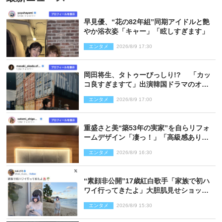
早見優、“花の82年組”同期アイドルと艶
やか浴衣姿「キャー」「眩しすぎます」
エンタメ
2026/8/9 17:30
岡田将生、タトゥーびっしり!? 「カッ
コ良すぎますて」出演韓国ドラマのオフ
ショ多数公開
エンタメ
2026/8/9 17:00
重盛さと美“築53年の実家”を自らリフォ
ームデザイン「凄っ！」「高級感ありま
くり」
エンタメ
2026/8/9 16:30
“素顔非公開”17歳紅白歌手「家族で初ハ
ワイ行ってきたよ」大胆肌見せショット
公開
エンタメ
2026/8/9 15:30