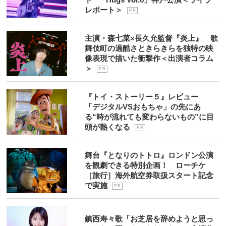
レポート＞
P R
主演・森七菜×長久允監督『炎上』 歌
舞伎町の過酷さときらきらを独特の映
像表現で描いた衝撃作＜出演者コラム
＞
P R
『トイ・ストーリー５』レビュー
「デジタルVSおもちゃ」の先にあ
る“時が流れても変わらないもの”に目
頭が熱くなる
P R
舞台『となりのトトロ』ロンドン公演
を観劇できる特別企画！ ローチケ
［旅行］海外航空券取扱スタート記念
で実施
P R
鎮西寿々歌「お芝居を辞めようと思っ