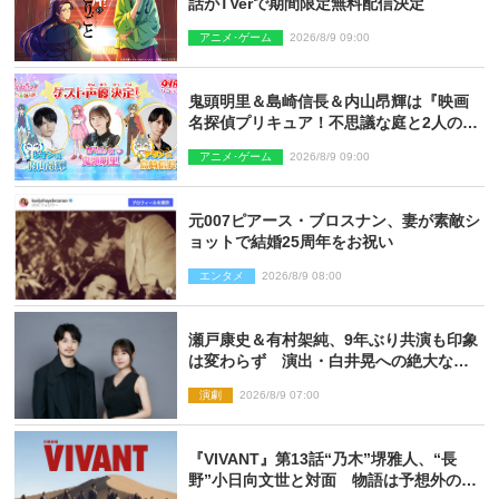
話がTVerで期間限定無料配信決定
アニメ･ゲーム
2026/8/9 09:00
鬼頭明里＆島崎信長＆内山昂輝は『映画
名探偵プリキュア！不思議な庭と2人の秘
密』ゲスト声優に決定
アニメ･ゲーム
2026/8/9 09:00
元007ピアース・ブロスナン、妻が素敵シ
ョットで結婚25周年をお祝い
エンタメ
2026/8/9 08:00
瀬戸康史＆有村架純、9年ぶり共演も印象
は変わらず 演出・白井晃への絶大なる
信頼を胸に舞台『キュー』に挑む
演劇
2026/8/9 07:00
『VIVANT』第13話“乃木”堺雅人、“長
野”小日向文世と対面 物語は予想外の展