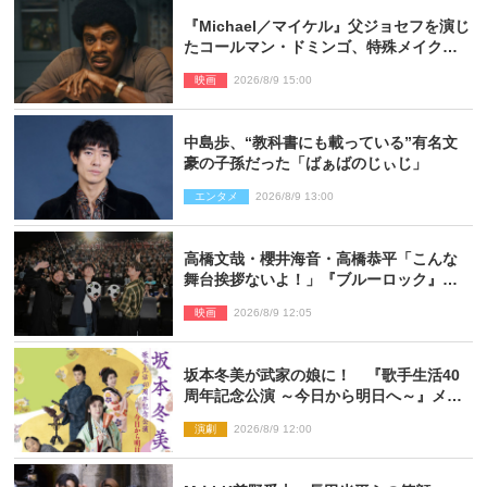
『Michael／マイケル』父ジョセフを演じ
たコールマン・ドミンゴ、特殊メイクに2
時間半かかっていた
映画
2026/8/9 15:00
中島歩、“教科書にも載っている”有名文
豪の子孫だった「ばぁばのじぃじ」
エンタメ
2026/8/9 13:00
高橋文哉・櫻井海音・高橋恭平「こんな
舞台挨拶ないよ！」『ブルーロック』自
由すぎるイベントレポート
映画
2026/8/9 12:05
坂本冬美が武家の娘に！ 『歌手生活40
周年記念公演 ～今日から明日へ～』メイ
ンビジュアル公開
演劇
2026/8/9 12:00