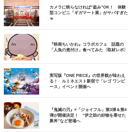
カメラに映らなければ“盗み”OK！ 体験
型コンビニ「ギガマート展」がヤバすぎた
ｗ
『映画ちいかわ』コラボカフェ 話題の
「人魚の煮付け」食べてみた〈取材レポ〉
実写版『ONE PIECE』の世界観が味わえ
る！ ルミネエスト新宿で「レゴ ワンピ
ース」イベント開催へ
『鬼滅の刃』×「ジョイフル」第3弾＆第4
弾が開催決定！ “伊之助の好物を乗せた
豚丼”など登場へ