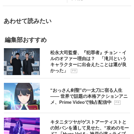
あわせて読みたい
編集部おすすめ
松永大司監督、『犯罪者』チョン・イ
ルのオファー理由は？ 「滝川という
キャラクターに出会えたことは運が良
かった」
P R
“おっさん剣聖”の一太刀に宿る人生
―― 世界で話題の本格アクションアニ
メ、Prime Videoで独占配信中
P R
キタニタツヤがゲストアーティストと
の対バンを通して見せた、“攻めのモー
ド” 「Hugs Vol.6」神戸公演＜ライブ