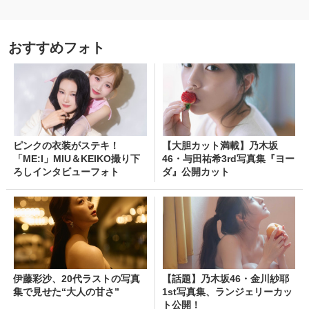
おすすめフォト
ピンクの衣装がステキ！
【大胆カット満載】乃木坂
「ME:I」MIU＆KEIKO撮り下
46・与田祐希3rd写真集『ヨー
ろしインタビューフォト
ダ』公開カット
伊藤彩沙、20代ラストの写真
【話題】乃木坂46・金川紗耶
集で見せた“大人の甘さ”
1st写真集、ランジェリーカッ
ト公開！