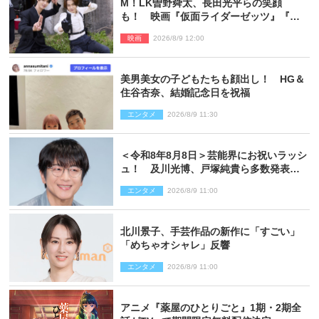
M！LK曽野舜太、長田光平らの笑顔
も！ 映画『仮面ライダーゼッツ』『超
宇宙刑事ギャバン インフィニティ』オフ
映画
2026/8/9 12:00
ショット到着
美男美女の子どもたちも顔出し！ HG＆
住谷杏奈、結婚記念日を祝福
エンタメ
2026/8/9 11:30
＜令和8年8月8日＞芸能界にお祝いラッシ
ュ！ 及川光博、戸塚純貴ら多数発表結
婚
エンタメ
2026/8/9 11:00
北川景子、手芸作品の新作に「すごい」
「めちゃオシャレ」反響
エンタメ
2026/8/9 11:00
アニメ『薬屋のひとりごと』1期・2期全