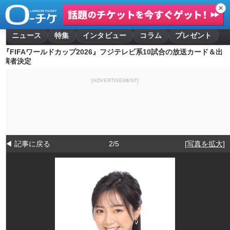
✕
ニュース
特集
インタビュー
コラム
プレゼント
『FIFAワールドカップ2026』フジテレビ系10試合の放送カード＆出
演者決定
[ADVERTISEMENT]
◀ 記事に戻る
2/5
[写真を拡大]