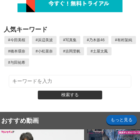
人気キーワード
#
今田美桜
#
浜辺美波
#
写真集
#
乃木坂46
#
有村架純
#
橋本環奈
#
小松菜奈
#
吉岡里帆
#
土屋太鳳
#
与田祐希
検索する
おすすめ動画
もっと見る