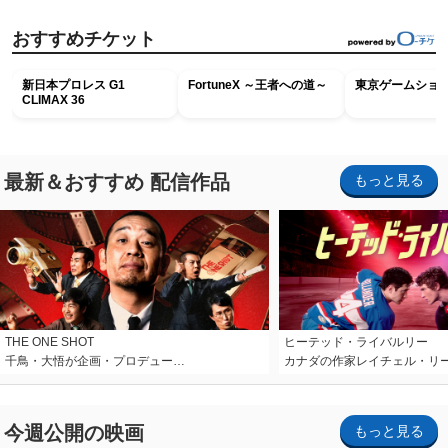
おすすめチケット
新日本プロレス G1
FortuneX ～王者への道～
東京ゲームショウ2
CLIMAX 36
最新＆おすすめ 配信作品
もっと見る
THE ONE SHOT
ヒーテッド・ライバルリー
千鳥・大悟が企画・プロデュー…
カナダの作家レイチェル・リ
今週公開の映画
もっと見る