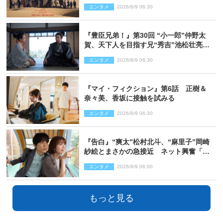
開へ
エンタメ
2026/8/9 06:30
『豊臣兄弟！』第30回 “小一郎”仲野太
賀、天下人を目指す兄“秀吉”池松壮亮
と“清須会議”へ
エンタメ
2026/8/9 06:30
『マイ・フィクション』第6話 正樹＆
奈々美、香坂に接触を試みる
エンタメ
2026/8/9 06:30
『告白』“爽太”松村北斗、“麻里子”岡崎
紗絵とまさかの急接近 ネット興奮「そ
の反応は」「いいの!?」（ネタバレあ
エンタメ
2026/8/9 06:00
り）
もっと見る