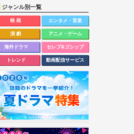
ジャンル別一覧
映画
エンタメ・音楽
演劇
アニメ・ゲーム
海外ドラマ
セレブ&ゴシップ
トレンド
動画配信サービス