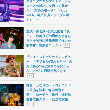
キタニタツヤがゲストアーティ
ストとの対バンを通して見せ
た、“攻めのモード” 「Hugs
Vol.6」神戸公演＜ライブレポー
ト＞
P R
主演・森七菜×長久允監督『炎
上』 歌舞伎町の過酷さときら
きらを独特の映像表現で描いた
衝撃作＜出演者コラム＞
P R
『トイ・ストーリー５』レビュ
ー 「デジタルVSおもちゃ」の
先にある“時が流れても変わら
ないもの”に目頭が熱くなる
P R
舞台『となりのトトロ』ロンド
ン公演を観劇できる特別企
画！ ローチケ［旅行］海外航
空券取扱スタート記念で実施
P R