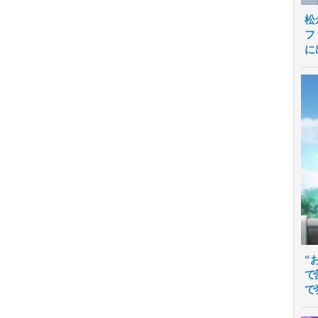
松
フ
に
“
で
で