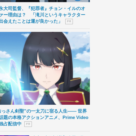
永大司監督、『犯罪者』チョン・イルのオ
ァー理由は？ 「滝川というキャラクター
出会えたことは運が良かった」
P R
おっさん剣聖”の一太刀に宿る人生―― 世界
話題の本格アクションアニメ、Prime Video
独占配信中
P R