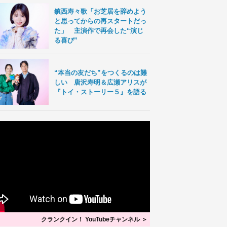
鎮西寿々歌「お芝居を辞めよう
と思ってからの再スタートだっ
た」 主演作で再会した“演じ
る喜び”
“本当の友だち”をつくるのは難
しい 唐沢寿明＆広瀬アリスが
『トイ・ストーリー５』を語る
クランクイン！ YouTubeチャンネル ＞