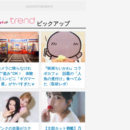
[ADVERTISEMENT]
ピックアップ
カメラに映らなけれ
『映画ちいかわ』コラ
ば“盗み”OK！ 体験
ボカフェ 話題の「人
型コンビニ「ギガマー
魚の煮付け」食べてみ
ト展」がヤバすぎたｗ
た〈取材レポ〉
ピンクの衣装がステ
【大胆カット満載】乃