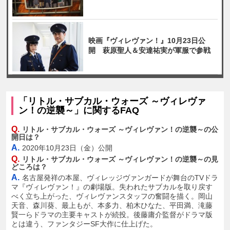
映画『ヴィレヴァン！』10月23日公
開 萩原聖人＆安達祐実が軍服で参戦
「リトル・サブカル・ウォーズ ～ヴィレヴァ
ン！の逆襲～」に関するFAQ
Q.
リトル・サブカル・ウォーズ ～ヴィレヴァン！の逆襲～の公
開日は？
A.
2020年10月23日（金）公開
Q.
リトル・サブカル・ウォーズ ～ヴィレヴァン！の逆襲～の見
どころは？
A.
名古屋発祥の本屋、ヴィレッジヴァンガードが舞台のTVドラ
マ『ヴィレヴァン！』の劇場版。失われたサブカルを取り戻す
べく立ち上がった、ヴィレヴァンスタッフの奮闘を描く。岡山
天音、森川葵、最上もが、本多力、柏木ひなた、平田満、滝藤
賢一らドラマの主要キャストが続投。後藤庸介監督がドラマ版
とは違う、ファンタジーSF大作に仕上げた。