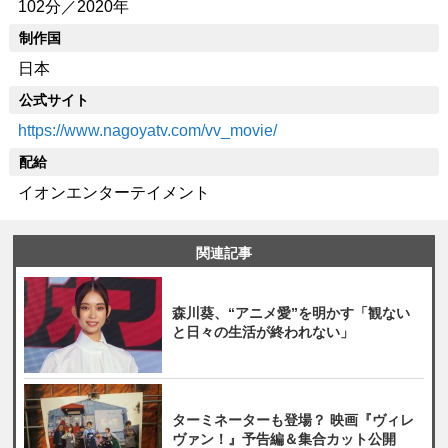
102分／2020年
制作国
日本
公式サイト
https://www.nagoyatv.com/vv_movie/
配給
イオンエンターテイメント
関連記事
森川葵、“アニメ愛”を明かす「観ない
と日々の生活が終われない」
ターミネーターも登場？ 映画『ヴィレ
ヴァン！』予告編＆集合カット公開