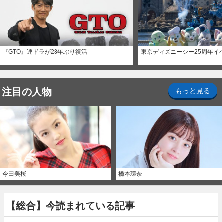
『GTO』連ドラが28年ぶり復活
東京ディズニーシー25周年イ
注目の人物
もっと見る
今田美桜
橋本環奈
【総合】今読まれている記事