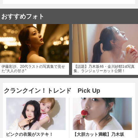
おすすめフォト
伊藤彩沙、20代ラストの写真集で見せ
【話題】乃木坂46・金川紗耶1st写真
た“大人の甘さ”
集、ランジェリーカット公開！
クランクイン！トレンド Pick Up
ピンクの衣装がステキ！
【大胆カット満載】乃木坂