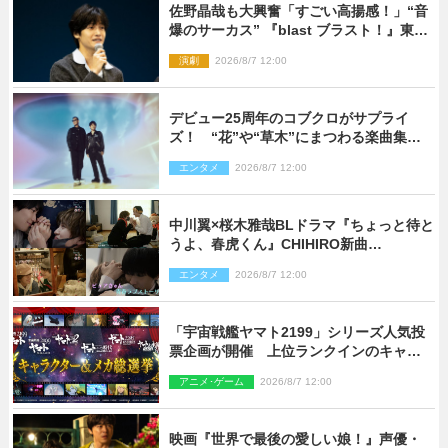
佐野晶哉も大興奮「すごい高揚感！」“音
爆のサーカス” 『blast ブラスト！』東京
公演が開幕！
演劇
2026/8/7 12:00
デビュー25周年のコブクロがサプライ
ズ！ “花”や“草木”にまつわる楽曲集め
た新コンセプトアルバムを“花の日”に配
エンタメ
2026/8/7 12:00
信リリース
中川翼×桜木雅哉BLドラマ『ちょっと待と
うよ、春虎くん』CHIHIRO新曲
「Honeyy」がED主題歌に決定！
エンタメ
2026/8/7 12:00
「宇宙戦艦ヤマト2199」シリーズ人気投
票企画が開催 上位ランクインのキャラ
クター＆メカは新規描き下ろしイラスト
アニメ･ゲーム
2026/8/7 12:00
を制作
映画『世界で最後の愛しい娘！』声優・