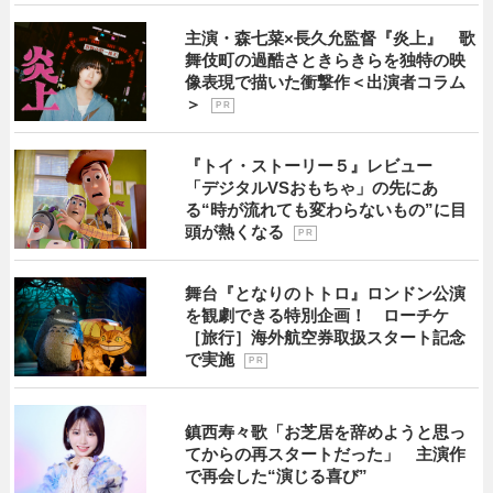
主演・森七菜×長久允監督『炎上』 歌
舞伎町の過酷さときらきらを独特の映
像表現で描いた衝撃作＜出演者コラム
＞
P R
『トイ・ストーリー５』レビュー
「デジタルVSおもちゃ」の先にあ
る“時が流れても変わらないもの”に目
頭が熱くなる
P R
舞台『となりのトトロ』ロンドン公演
を観劇できる特別企画！ ローチケ
［旅行］海外航空券取扱スタート記念
で実施
P R
鎮西寿々歌「お芝居を辞めようと思っ
てからの再スタートだった」 主演作
で再会した“演じる喜び”