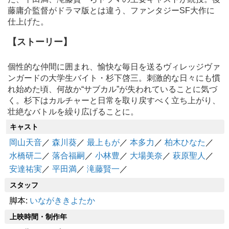
藤庸介監督がドラマ版とは違う、ファンタジーSF大作に
仕上げた。
【ストーリー】
個性的な仲間に囲まれ、愉快な毎日を送るヴィレッジヴァ
ンガードの大学生バイト・杉下啓三。刺激的な日々にも慣
れ始めた頃、何故か“サブカル”が失われていることに気づ
く。杉下はカルチャーと日常を取り戻すべく立ち上がり、
壮絶なバトルを繰り広げることに。
キャスト
岡山天音
／
森川葵
／
最上もが
／
本多力
／
柏木ひなた
／
水橋研二
／
落合福嗣
／
小林豊
／
大場美奈
／
萩原聖人
／
安達祐実
／
平田満
／
滝藤賢一
／
スタッフ
脚本:
いながききよたか
上映時間・制作年