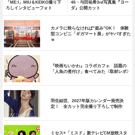
「ME:I」MIU＆KEIKO撮り下
46・与田祐希3rd写真集『ヨー
ろしインタビューフォト
ダ』公開カット
カメラに映らなければ“盗み”OK！ 体験
型コンビニ「ギガマート展」がヤバすぎた
ｗ
『映画ちいかわ』コラボカフェ 話題の
「人魚の煮付け」食べてみた〈取材レポ〉
羽生結弦、2027年版カレンダー発売決
定！ 全カット完全撮り下ろしで制作
ミセス×「ミスド」新テレビCM放映スタ