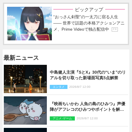
ピックアップ
“おっさん剣聖”の一太刀に宿る人生
―― 世界で話題の本格アクションアニ
メ、Prime Videoで独占配信中
P R
最新ニュース
中島健人主演『SとX』30代の“いま”のリ
アルを切り取った新場面写真5点解禁
エンタメ
2026/8/7 12:00
『映画ちいかわ 人魚の島のひみつ』声優
陣がアフレコのひみつやポイントを解
説！ 新カットも到着
アニメ･ゲーム
2026/8/7 12:00