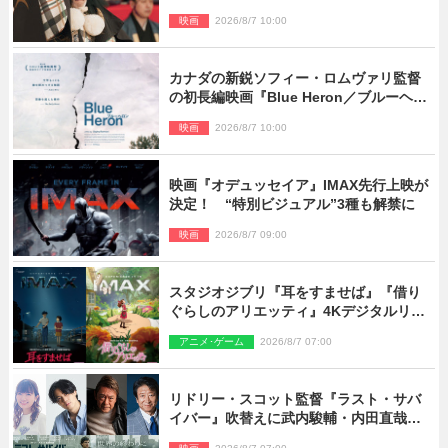
禁！
映画
2026/8/7 10:00
カナダの新鋭ソフィー・ロムヴァリ監督
の初長編映画『Blue Heron／ブルーヘロ
ン』10.23公開
映画
2026/8/7 10:00
映画『オデュッセイア』IMAX先行上映が
決定！ “特別ビジュアル”3種も解禁に
映画
2026/8/7 09:00
スタジオジブリ『耳をすませば』『借り
ぐらしのアリエッティ』4Kデジタルリマ
スターでIMAX上映決定！
アニメ･ゲーム
2026/8/7 07:00
リドリー・スコット監督『ラスト・サバ
イバー』吹替えに武内駿輔・内田直哉・
種崎敦美・井上和彦ら豪華声優陣が集