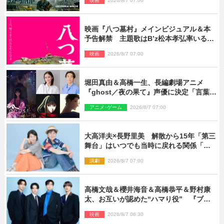
映画
2026/8/7 07:00
結！
映画『八つ墓村』メインビジュアル＆本
予告解禁 主題歌はB’z松本孝弘率いる
TMG「DOOM」に決定
映画
2026/8/7 07:00
堀田真由＆高橋一生、長編劇場アニメ
『ghost／夜の果て』声優に決定「言葉に
はできない沢山の感情を思い出しまし
アニメ･ゲーム
2026/8/7 07:00
た」
大高洋夫×長野里美 解散から15年「第三
舞台」はいつでも当時に戻れる関係「や
っぱり他の方たちとは違います」
演劇
2026/8/7 07:00
高橋文哉＆櫻井海音＆高橋恭平＆野村康
太、お互いが認めた“ハマり役” 『ブル
ーロック』で築いた最高のチームワーク
映画
2026/8/7 06:30