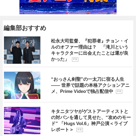
編集部おすすめ
松永大司監督、『犯罪者』チョン・イ
ルのオファー理由は？ 「滝川という
キャラクターに出会えたことは運が良
かった」
P R
“おっさん剣聖”の一太刀に宿る人生
―― 世界で話題の本格アクションアニ
メ、Prime Videoで独占配信中
P R
キタニタツヤがゲストアーティストと
の対バンを通して見せた、“攻めのモー
ド” 「Hugs Vol.6」神戸公演＜ライブ
レポート＞
P R