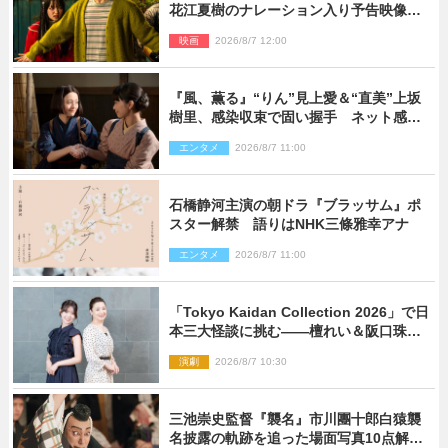
花江夏樹のナレーション入り予告映像解
禁「あふれ出る温かさに涙が止まらな
映画
2026/8/7 12:00
い！」
『風、薫る』“りん”見上愛＆“直美”上坂
樹里、感染収束で固い握手 ネット感動
「このバディは最強」「アツい」
エンタメ
2026/8/7 11:00
石橋静河主演の朝ドラ『ブラッサム』ポ
スター解禁 語りはNHK三條雅幸アナ
エンタメ
2026/8/7 11:00
「Tokyo Kaidan Collection 2026」で日
本三大怪談に挑む――檀れい＆阪口珠美
が語る「牡丹灯籠」の新たな魅力
演劇
2026/8/7 10:30
三池崇史監督『襲名』市川團十郎白猿襲
名披露の軌跡を追った場面写真10点解