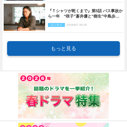
『Ｔシャツが乾くまで』第5話 バス事故か
ら一年 “咲子”蒼井優と“樹生”中島歩は
心を許しあえる関係に
エンタメ
2026/8/7 06:30
もっと見る