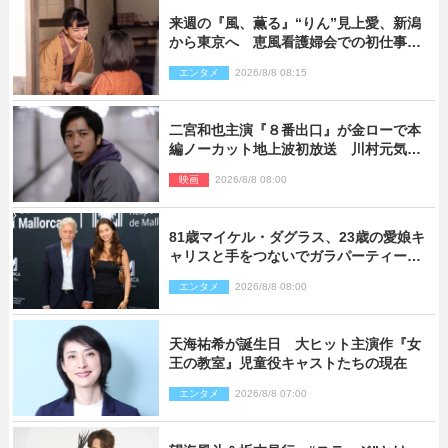
来週の『風、薫る』“りん”見上愛、新潟
から東京へ 恵風看護婦会での初仕事に
向かう
エンタメ
2026/8/8 08:15
二宮和也主演『８番出口』が金ローで本
編ノーカット地上波初放送 川村元気監
督＆二宮コメント到着
映画
2026/8/8 08:00
81歳マイケル・ダグラス、23歳の愛娘キ
ャリスと手をつないでガラパーティーに
来場
エンタメ
2026/8/8 08:00
天海祐希が誕生日 大ヒット主演作『女
王の教室』児童役キャストたちの現在
エンタメ
2026/8/8 07:00