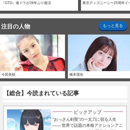
『GTO』連ドラが28年ぶり復活
東京ディズニーシー25周年イ
注目の人物
もっと見る
今田美桜
橋本環奈
【総合】今読まれている記事
ピックアップ
“おっさん剣聖”の一太刀に宿る人生
―― 世界で話題の本格アクションアニ