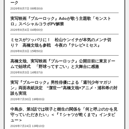
ーク
2026年8月7日 06時30分
実写映画『ブルーロック』Adoが歌う主題歌「モンスト
ロ」スペシャルコラボPV解禁
2026年8月4日 04時00分
ミセスがツッパリに！ 松山ケンイチが本気のメンチ切
り？ 高橋文哉も参戦 今夜の『テレビ×ミセス』
2026年8月3日 15時50分
高橋文哉、実写映画『ブルーロック』公開目前に東京ドー
ムで始球式 「野球ってすごい」と大舞台に感激
2026年8月3日 14時37分
実写『ブルーロック』男性俳優による「週刊少年マガジ
ン」両面表紙決定 “潔世一”高橋文哉×アニメ・浦和希の対
談も実現
2026年7月30日 19時00分
中島歩、第3話では咲子と樹生の関係を「何と呼ぶのかを見
守っていただきたい」＜『Ｔシャツが乾くまで』インタビ
ュー＞
2026年7月24日 13時10分