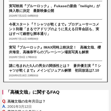
実写映画『ブルーロック』、Fukaseの新曲「twilight」が
挿入歌に決定 最新映像公開
2026年7月22日 04時00分
今夜スタート『Ｔシャツが乾くまで』プロデューサーコメ
ント到着「まるでアドリブのように見える日常会話も、実
はすべて緻密な脚本通り」
2026年7月11日 00時08分
実写『ブルーロック』IMAX同時上映決定！ 高橋文哉、櫻
井海音、高橋恭平らのプレーシーン場面写真も解禁
2026年7月6日 17時00分
謎に包まれた5人の男女の関係性とは？ 蒼井優主演『Ｔシ
ャツが乾くまで』メインビジュアル解禁 初回放送は7.10
2026年6月19日 23時00分
「高橋文哉」に関するFAQ
Q.
高橋文哉の生年月日は？
A.
2001年3月12日