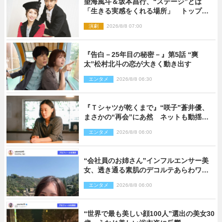
望海風斗＆坂本昌行、“ステージ”とは
「生きる実感をくれる場所」 トップを
走り続ける原動力を語る
演劇
2026/8/8 07:00
『告白－25年目の秘密－』第5話 “爽
太”松村北斗の恋が大きく動き出す
エンタメ
2026/8/8 06:30
『Ｔシャツが乾くまで』“咲子”蒼井優、
まさかの“再会”にあ然 ネットも動揺
「びっくりした!!」「今さら?!」（ネタバ
エンタメ
2026/8/8 06:00
レあり）
“会社員のお姉さん”インフルエンサー美
女、透き通る素肌のデコルテあらわワン
ピ姿に反響
エンタメ
2026/8/8 06:00
“世界で最も美しい顔100人”選出の美女30