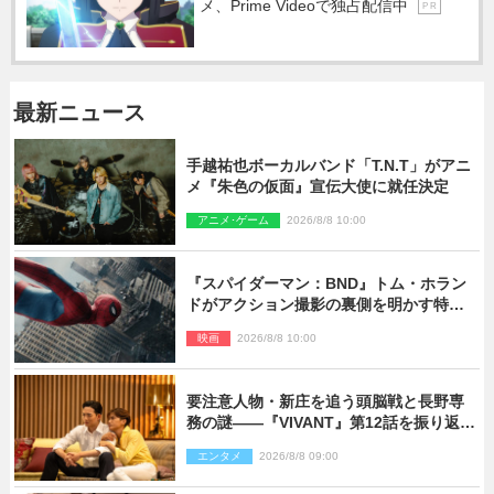
メ、Prime Videoで独占配信中
P R
最新ニュース
手越祐也ボーカルバンド「T.N.T」がアニ
メ『朱色の仮面』宣伝大使に就任決定
アニメ･ゲーム
2026/8/8 10:00
『スパイダーマン：BND』トム・ホラン
ドがアクション撮影の裏側を明かす特別
映像解禁
映画
2026/8/8 10:00
要注意人物・新庄を追う頭脳戦と長野専
務の謎――『VIVANT』第12話を振り返
る！
エンタメ
2026/8/8 09:00