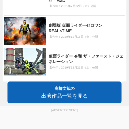
ロー戦記
製作年：2021年7月22日（木）公開
劇場版 仮面ライダーゼロワン
REAL×TIME
製作年：2020年12月18日（金）公開
仮面ライダー 令和 ザ・ファースト・ジェ
ネレーション
製作年：2019年12月21日（土）公開
高橋文哉の
出演作品一覧を見る
[ADVERTISEMENT]