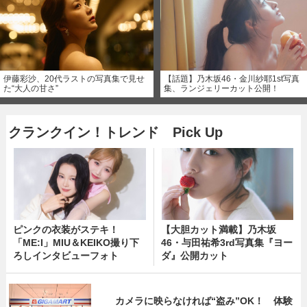
伊藤彩沙、20代ラストの写真集で見せ
【話題】乃木坂46・金川紗耶1st写真
た“大人の甘さ”
集、ランジェリーカット公開！
クランクイン！トレンド Pick Up
ピンクの衣装がステキ！
【大胆カット満載】乃木坂
「ME:I」MIU＆KEIKO撮り下
46・与田祐希3rd写真集『ヨー
ろしインタビューフォト
ダ』公開カット
カメラに映らなければ“盗み”OK！ 体験