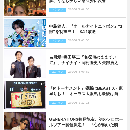
歳、うなじ美しい浴衣姿に反響
エンタメ
2026/8/8 06:00
中島健人、『オールナイトニッポン』“1
部”を初担当！ 8.14放送
エンタメ
2026/8/8 03:00
吉川愛×奥田瑛二『名探偵のままでい
て』、ナイナイ・岡村隆史＆矢部浩之の
ゲスト出演が決定！
エンタメ
2026/8/8 00:45
「Mトーナメント」優勝はBEAST X・東
城りお！ オーラス大混戦も最後は自ら
和了って幕引き
エンタメ
2026/8/7 22:02
GENERATIONS数原龍友、初のソロホー
ルツアー開催決定！ 「心が動いた瞬間