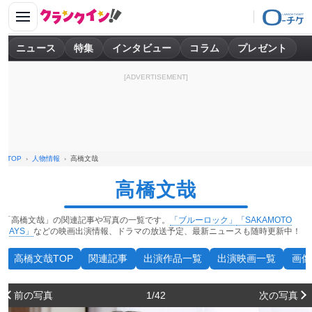
ニュース
特集
インタビュー
コラム
プレゼント
[ADVERTISEMENT]
TOP
人物情報
高橋文哉
高橋文哉
「高橋文哉」の関連記事や写真の一覧です。
「ブルーロック」
「SAKAMOTO
DAYS」
などの映画出演情報、ドラマの放送予定、最新ニュースも随時更新中！
高橋文哉TOP
関連記事
出演作品一覧
出演映画一覧
画像
前の写真
1/42
次の写真