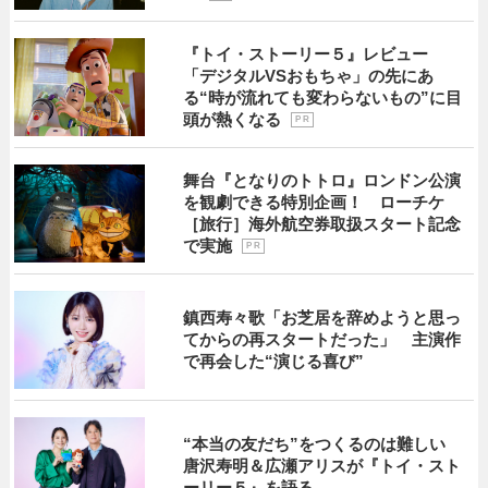
『トイ・ストーリー５』レビュー
「デジタルVSおもちゃ」の先にあ
る“時が流れても変わらないもの”に目
頭が熱くなる
P R
舞台『となりのトトロ』ロンドン公演
を観劇できる特別企画！ ローチケ
［旅行］海外航空券取扱スタート記念
で実施
P R
鎮西寿々歌「お芝居を辞めようと思っ
てからの再スタートだった」 主演作
で再会した“演じる喜び”
“本当の友だち”をつくるのは難しい
唐沢寿明＆広瀬アリスが『トイ・スト
ーリー５』を語る