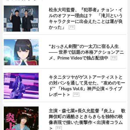
松永大司監督、『犯罪者』チョン・イ
ルのオファー理由は？ 「滝川という
キャラクターに出会えたことは運が良
かった」
P R
“おっさん剣聖”の一太刀に宿る人生
―― 世界で話題の本格アクションアニ
メ、Prime Videoで独占配信中
P R
キタニタツヤがゲストアーティストと
の対バンを通して見せた、“攻めのモー
ド” 「Hugs Vol.6」神戸公演＜ライブ
レポート＞
P R
主演・森七菜×長久允監督『炎上』 歌
舞伎町の過酷さときらきらを独特の映
像表現で描いた衝撃作＜出演者コラム
＞
P R