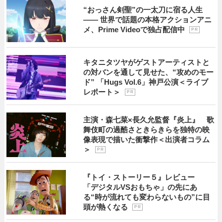
“おっさん剣聖”の一太刀に宿る人生
―― 世界で話題の本格アクションアニ
メ、Prime Videoで独占配信中
P R
キタニタツヤがゲストアーティストと
の対バンを通して見せた、“攻めのモー
ド” 「Hugs Vol.6」神戸公演＜ライブ
レポート＞
P R
主演・森七菜×長久允監督『炎上』 歌
舞伎町の過酷さときらきらを独特の映
像表現で描いた衝撃作＜出演者コラム
＞
P R
『トイ・ストーリー５』レビュー
「デジタルVSおもちゃ」の先にあ
る“時が流れても変わらないもの”に目
頭が熱くなる
P R