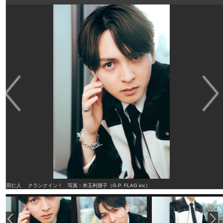
吉田仁人 クランクイン！ 写真：米玉利朋子（G.P. FLAG inc）