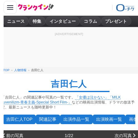
ニュース
特集
インタビュー
コラム
プレゼント
[ADVERTISEMENT]
TOP
人物情報
吉田仁人
吉田仁人
「吉田仁人」の関連記事や写真の一覧です。
「女優は泣かない」
「M!LK
Juvenilizm-青春主義-Special Short Film-」
などの映画出演情報、ドラマの放送予
定、最新ニュースも随時更新中！
吉田仁人TOP
関連記事
出演作品一覧
出演映画一覧
画像
前の写真
1/22
次の写真