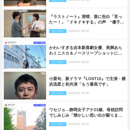
『ラストノート』澄晴、葵に告白「言っ
たー！」「ドキドキする」の声 “優子劇
場”も話題
エンタメ
2026/8/7 06:00
かわいすぎる吉本新喜劇女優、美脚あら
わミニスカ＆ノースリーブショットに反
響
エンタメ
2026/8/7 06:00
小栗旬、新ドラマ『LOST10』で主演・横
浜流星と初共演「もう最高です」
エンタメ
2026/8/7 06:00
ワセジョ→静岡女子アナ23歳、母校訪問
でしみじみ「懐かしい思い出が蘇りまし
た」
エンタメ
2026/8/7 06:00