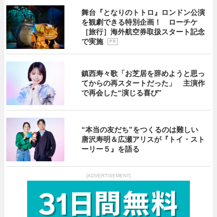
舞台『となりのトトロ』ロンドン公演
を観劇できる特別企画！ ローチケ
［旅行］海外航空券取扱スタート記念
で実施
P R
鎮西寿々歌「お芝居を辞めようと思っ
てからの再スタートだった」 主演作
で再会した“演じる喜び”
“本当の友だち”をつくるのは難しい
唐沢寿明＆広瀬アリスが『トイ・スト
ーリー５』を語る
[ADVERTISEMENT]