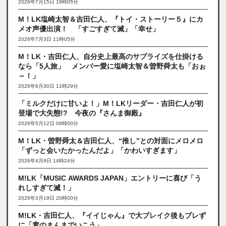
2026年7月15日 19時05分
M！LK塩崎太智＆吉田仁人、『トイ・ストーリー５』にカ
メオ声優出演！ 「すごすぎて滅」「幸せ」
2026年7月3日 11時05分
M！LK・吉田仁人、自分史上最高のサプライズを仕掛ける
なら「5人旅」 メンバー愛に塩崎太智＆曽野舜太も「おぉ
～！」
2026年6月30日 11時29分
「ミルクだけに甘いよ！」M！LKリーダー・吉田仁人が初
登場で大失態!? 今夜の『さんま御殿』
2026年5月12日 06時00分
M！LK・曽野舜太＆吉田仁人、“推し”との対面にメロメロ
「ずっと会いたかったんだよ」「かわいすぎます」
2026年4月9日 14時24分
M!LK「MUSIC AWARDS JAPAN」エントリーに喜び「う
れしすぎて滅！」
2026年3月19日 20時00分
M!LK・吉田仁人、『イイじゃん』で大ブレイク後もブレず
に「素のまんまでいこう」