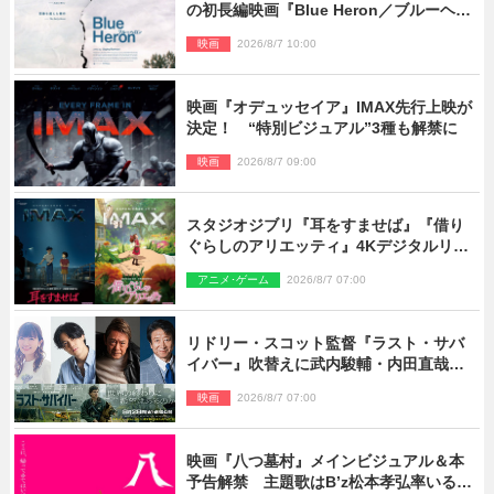
の初長編映画『Blue Heron／ブルーヘロ
ン』10.23公開
映画
2026/8/7 10:00
映画『オデュッセイア』IMAX先行上映が
決定！ “特別ビジュアル”3種も解禁に
映画
2026/8/7 09:00
スタジオジブリ『耳をすませば』『借り
ぐらしのアリエッティ』4Kデジタルリマ
スターでIMAX上映決定！
アニメ･ゲーム
2026/8/7 07:00
リドリー・スコット監督『ラスト・サバ
イバー』吹替えに武内駿輔・内田直哉・
種崎敦美・井上和彦ら豪華声優陣が集
映画
2026/8/7 07:00
結！
映画『八つ墓村』メインビジュアル＆本
予告解禁 主題歌はB’z松本孝弘率いる