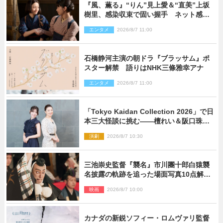
『風、薫る』“りん”見上愛＆“直美”上坂
樹里、感染収束で固い握手 ネット感動
「このバディは最強」「アツい」
エンタメ
2026/8/7 11:00
石橋静河主演の朝ドラ『ブラッサム』ポ
スター解禁 語りはNHK三條雅幸アナ
エンタメ
2026/8/7 11:00
「Tokyo Kaidan Collection 2026」で日
本三大怪談に挑む――檀れい＆阪口珠美
が語る「牡丹灯籠」の新たな魅力
演劇
2026/8/7 10:30
三池崇史監督『襲名』市川團十郎白猿襲
名披露の軌跡を追った場面写真10点解
禁！
映画
2026/8/7 10:00
カナダの新鋭ソフィー・ロムヴァリ監督