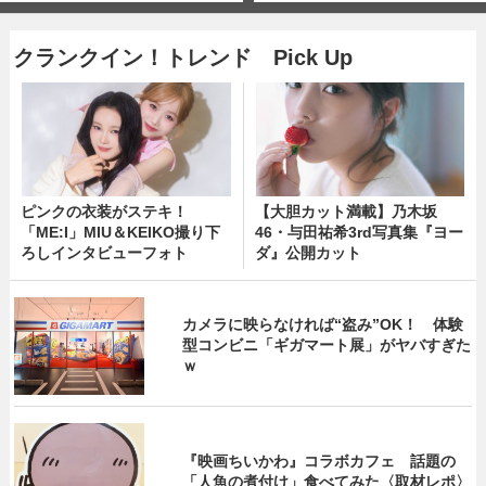
クランクイン！トレンド Pick Up
ピンクの衣装がステキ！
【大胆カット満載】乃木坂
「ME:I」MIU＆KEIKO撮り下
46・与田祐希3rd写真集『ヨー
ろしインタビューフォト
ダ』公開カット
カメラに映らなければ“盗み”OK！ 体験
型コンビニ「ギガマート展」がヤバすぎた
ｗ
『映画ちいかわ』コラボカフェ 話題の
「人魚の煮付け」食べてみた〈取材レポ〉