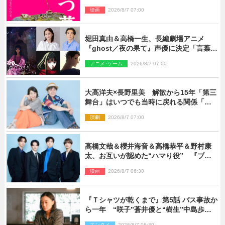
TMG「DOOM」に決定
映画
2026/8/7 07:00
堀田真由＆高橋一生、長編劇場アニメ
『ghost／夜の果て』声優に決定「言葉に
はできない沢山の感情を思い出しまし
アニメ･ゲーム
2026/8/7 07:00
た」
大高洋夫×長野里美 解散から15年「第三
舞台」はいつでも当時に戻れる関係「や
っぱり他の方たちとは違います」
演劇
2026/8/7 07:00
高橋文哉＆櫻井海音＆高橋恭平＆野村康
太、お互いが認めた“ハマり役” 『ブル
ーロック』で築いた最高のチームワーク
映画
2026/8/7 06:30
『Ｔシャツが乾くまで』第5話 バス事故か
ら一年 “咲子”蒼井優と“樹生”中島歩は
心を許しあえる関係に
エンタメ
2026/8/7 06:30