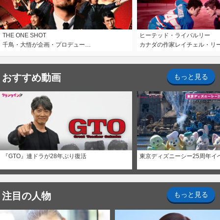
THE ONE SHOT
ヒーテッド・ライバルリー
千鳥・大悟が企画・プロデュー…
カナダの作家レイチェル・リ
おすすめ動画
もっと見る
『GTO』連ドラが28年ぶり復活
東京ディズニーシー25周年イ
注目の人物
もっと見る