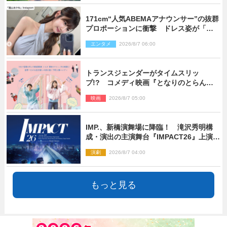
171cm“人気ABEMAアナウンサー”の抜群
プロポーションに衝撃 ドレス姿が「美
しい」「品がありすぎる」
エンタメ
2026/8/7 06:00
トランスジェンダーがタイムスリッ
プ!? コメディ映画『となりのとらんす
少女ちゃん』11.7公開決定
映画
2026/8/7 05:00
IMP.、新橋演舞場に降臨！ 滝沢秀明構
成・演出の主演舞台『IMPACT26』上演決
定
演劇
2026/8/7 04:00
もっと見る