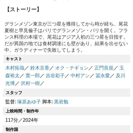
【ストーリー】
グランメゾン東京が三つ星を獲得してから時が経ち、尾花
夏樹と早見倫子はパリでグランメゾン・パリを開く。フラ
ンス料理の本場で、尾花はアジア人初の三つ星を目指す。
だが異国の地では食材調達にも壁があり、結果を出せない
中、ガラディナーで失敗してしまう。
キャスト
木村拓哉
／
鈴木京香
／
オク・テギョン
／
正門良規
／
玉
森裕太
／
寛一郎
／
吉谷彩子
／
中村アン
／
冨永愛
／
及川
光博
／
沢村一樹
／
スタッフ
監督:
塚原あゆ子
脚本:
黒岩勉
上映時間・制作年
117分／2024年
制作国