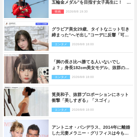
五輪金メダル”を目指す女子高生に！ 映
画『つりこまち』今秋公開
映画
2026/8/8 19:30
グラビア美女29歳、タイトなニット引き
締まった“へそ出し”コーデに反響「可愛
い過ぎる」
エンタメ
2026/8/8 18:00
「脚の長さ比べ勝てる人いないでし
ょ？」身長182cm美女モデル、抜群のプ
ロポーションにネット衝撃
エンタメ
2026/8/8 18:00
筧美和子、抜群プロポーションにネット
衝撃「美しすぎる」「スゴイ」
エンタメ
2026/8/8 18:00
アントニオ・バンデラス、2014年に離婚
した元妻メラニー・グリフィスは今も