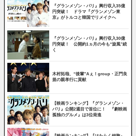
『グランメゾン・パリ』興行収入35億
円突破！ ドラマ『グランメゾン東
京』がトルコと韓国でリメイクへ
『グランメゾン・パリ』興行収入30億
円突破！ 公開約1ヵ月の今も“旋風”続
く
木村拓哉、“後輩”Aぇ！group・正門良
規の親孝行に貢献
【映画ランキング】『グランメゾン・
パリ』公開2週目で首位に！ 『劇映画
孤独のグルメ』は3位発進
【映画ランキング】『はたらく細胞』