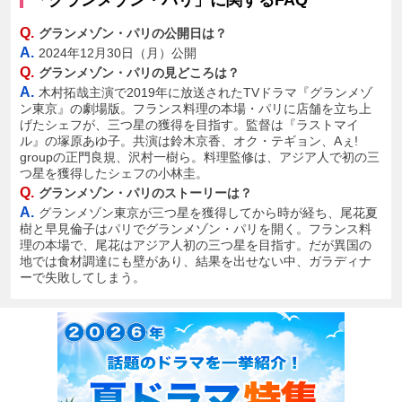
「グランメゾン・パリ」に関するFAQ
Q.
グランメゾン・パリの公開日は？
A.
2024年12月30日（月）公開
Q.
グランメゾン・パリの見どころは？
A.
木村拓哉主演で2019年に放送されたTVドラマ『グランメゾ
ン東京』の劇場版。フランス料理の本場・パリに店舗を立ち上
げたシェフが、三つ星の獲得を目指す。監督は『ラストマイ
ル』の塚原あゆ子。共演は鈴木京香、オク・テギョン、Aぇ!
groupの正門良規、沢村一樹ら。料理監修は、アジア人で初の三
つ星を獲得したシェフの小林圭。
Q.
グランメゾン・パリのストーリーは？
A.
グランメゾン東京が三つ星を獲得してから時が経ち、尾花夏
樹と早見倫子はパリでグランメゾン・パリを開く。フランス料
理の本場で、尾花はアジア人初の三つ星を目指す。だが異国の
地では食材調達にも壁があり、結果を出せない中、ガラディナ
ーで失敗してしまう。