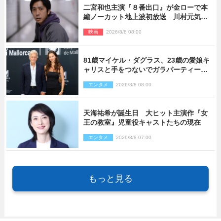
二宮和也主演『８番出口』が金ローで本
編ノーカット地上波初放送 川村元気監
督＆二宮コメント到着
映画
2026/8/8 08:00
81歳マイケル・ダグラス、23歳の愛娘キ
ャリスと手をつないでガラパーティーに
来場
エンタメ
2026/8/8 08:00
天海祐希が誕生日 大ヒット主演作『女
王の教室』児童役キャストたちの現在
エンタメ
2026/8/8 07:00
もっと見る