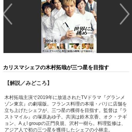
カリスマシェフの木村拓哉が三つ星を目指す
【解説／みどころ】
木村拓哉主演で2019年に放送されたTVドラマ『グランメ
ゾン東京』の劇場版。フランス料理の本場・パリに店舗を
立ち上げたシェフが、三つ星の獲得を目指す。監督は『ラ
ストマイル』の塚原あゆ子。共演は鈴木京香、オク・テギ
ョン、Aぇ! groupの正門良規、沢村一樹ら。料理監修は、
アジア人で初の三つ星を獲得したシェフの小林圭。