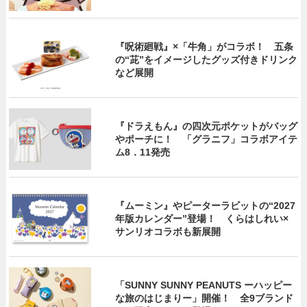
『呪術廻戦』×「牛角」がコラボ！ 五条
の“茈”をイメージしたグッズ付きドリンク
など展開
『ドラえもん』の四次元ポケットがバッグ
やポーチに！ 「グラニフ」コラボアイテ
ム8．11発売
『ムーミン』やピーターラビットの“2027
年版カレンダー”登場！ くらはしれい×
サンリオコラボも新展開
「SUNNY SUNNY PEANUTS ーハッピー
な旅のはじまりー」開催！ 全9ブランド