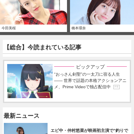
今田美桜
橋本環奈
【総合】今読まれている記事
ピックアップ
“おっさん剣聖”の一太刀に宿る人生
―― 世界で話題の本格アクションアニ
メ、Prime Videoで独占配信中
P R
最新ニュース
エビ中・仲村悠菜が映画初主演で“釣りで