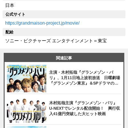
日本
公式サイト
https://grandmaison-project.jp/movie/
配給
ソニー・ピクチャーズ エンタテインメント＝東宝
関連記事
主演・木村拓哉『グランメゾン・パ
リ』、1月11日地上波初放送 日曜劇場
『グランメゾン東京』＆SPドラマの一
挙放送も決定
木村拓哉主演『グランメゾン・パリ』
U‐NEXTでレンタル配信開始！ 興行収
入41億円突破した大ヒット映画