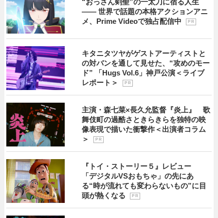
“おっさん剣聖”の一太刀に宿る人生
―― 世界で話題の本格アクションアニ
メ、Prime Videoで独占配信中
P R
キタニタツヤがゲストアーティストと
の対バンを通して見せた、“攻めのモー
ド” 「Hugs Vol.6」神戸公演＜ライブ
レポート＞
P R
主演・森七菜×長久允監督『炎上』 歌
舞伎町の過酷さときらきらを独特の映
像表現で描いた衝撃作＜出演者コラム
＞
P R
『トイ・ストーリー５』レビュー
「デジタルVSおもちゃ」の先にあ
る“時が流れても変わらないもの”に目
頭が熱くなる
P R