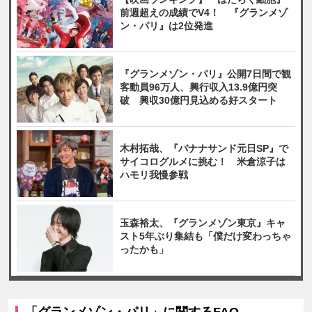
前週超えの成績でV4！ 『グランメゾ
ン・パリ』は2位発進
『グランメゾン・パリ』公開7日間で観
客動員96万人、興行収入13.9億円突
破 興収30億円見込める好スタート
木村拓哉、『バナナサンド元日SP』で
サイコログルメに挑む！ 米倉涼子は
ハモリ我慢参戦
玉森裕太、『グランメゾン東京』キャ
スト5年ぶり集結も「僕だけ変わっちゃ
ったかも」