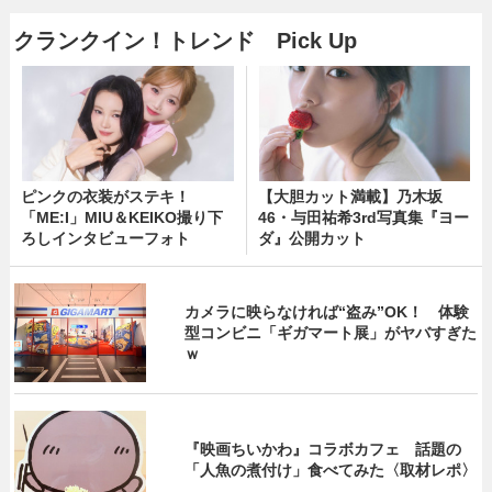
クランクイン！トレンド Pick Up
ピンクの衣装がステキ！
【大胆カット満載】乃木坂
「ME:I」MIU＆KEIKO撮り下
46・与田祐希3rd写真集『ヨー
ろしインタビューフォト
ダ』公開カット
カメラに映らなければ“盗み”OK！ 体験
型コンビニ「ギガマート展」がヤバすぎた
ｗ
『映画ちいかわ』コラボカフェ 話題の
「人魚の煮付け」食べてみた〈取材レポ〉