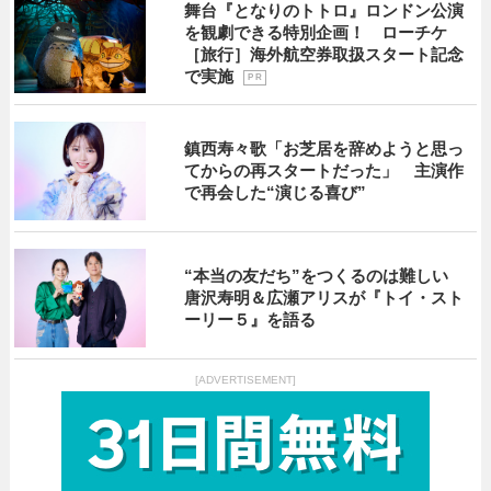
舞台『となりのトトロ』ロンドン公演
を観劇できる特別企画！ ローチケ
［旅行］海外航空券取扱スタート記念
で実施
P R
鎮西寿々歌「お芝居を辞めようと思っ
てからの再スタートだった」 主演作
で再会した“演じる喜び”
“本当の友だち”をつくるのは難しい
唐沢寿明＆広瀬アリスが『トイ・スト
ーリー５』を語る
[ADVERTISEMENT]