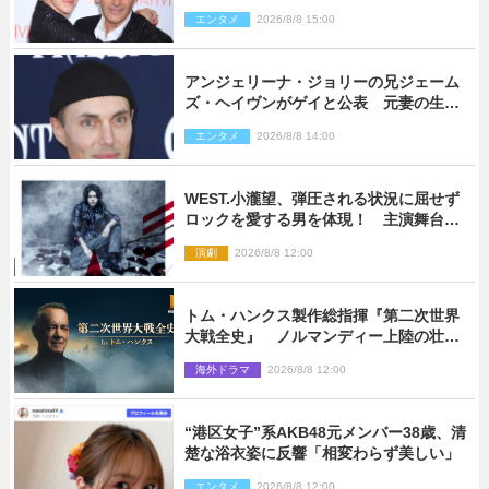
「親友の一人」
エンタメ
2026/8/8 15:00
アンジェリーナ・ジョリーの兄ジェーム
ズ・ヘイヴンがゲイと公表 元妻の生配
信で明らかに
エンタメ
2026/8/8 14:00
WEST.小瀧望、弾圧される状況に屈せず
ロックを愛する男を体現！ 主演舞台
『ロックンロール』ビジュアル解禁
演劇
2026/8/8 12:00
トム・ハンクス製作総指揮『第二次世界
大戦全史』 ノルマンディー上陸の壮絶
な戦場を収めた特別映像解禁
海外ドラマ
2026/8/8 12:00
“港区女子”系AKB48元メンバー38歳、清
楚な浴衣姿に反響「相変わらず美しい」
エンタメ
2026/8/8 12:00