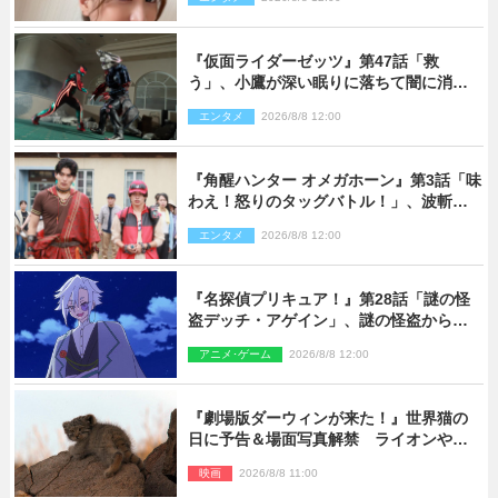
『仮面ライダーゼッツ』第47話「救
う」、小鷹が深い眠りに落ちて闇に消え
る…？
エンタメ
2026/8/8 12:00
『角醒ハンター オメガホーン』第3話「味
わえ！怒りのタッグバトル！」、波斬の
ギリコがハンターバトルを挑んできた！
エンタメ
2026/8/8 12:00
『名探偵プリキュア！』第28話「謎の怪
盗デッチ・アゲイン」、謎の怪盗から不
思議な予告状が届く
アニメ･ゲーム
2026/8/8 12:00
『劇場版ダーウィンが来た！』世界猫の
日に予告＆場面写真解禁 ライオンやマ
ヌルネコの赤ちゃんが大集合
映画
2026/8/8 11:00