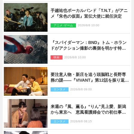
手越祐也ボーカルバンド「T.N.T」がアニ
メ『朱色の仮面』宣伝大使に就任決定
アニメ･ゲーム
2026/8/8 10:00
『スパイダーマン：BND』トム・ホラン
ドがアクション撮影の裏側を明かす特別
映像解禁
映画
2026/8/8 10:00
要注意人物・新庄を追う頭脳戦と長野専
務の謎――『VIVANT』第12話を振り返
る！
エンタメ
2026/8/8 09:00
来週の『風、薫る』“りん”見上愛、新潟
から東京へ 恵風看護婦会での初仕事に
向かう
エンタメ
2026/8/8 08:15