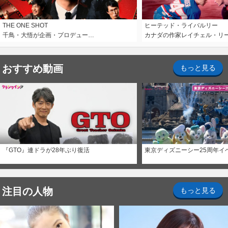
THE ONE SHOT
ヒーテッド・ライバルリー
千鳥・大悟が企画・プロデュー…
カナダの作家レイチェル・リ
おすすめ動画
もっと見る
『GTO』連ドラが28年ぶり復活
東京ディズニーシー25周年イ
注目の人物
もっと見る