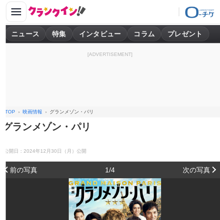
ニュース
特集
インタビュー
コラム
プレゼント
[ADVERTISEMENT]
TOP
映画情報
グランメゾン・パリ
グランメゾン・パリ
公開日：2024年12月30日（月）公開
前の写真
1/4
次の写真