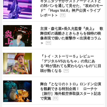
キタニタツヤがゲストアーティストと
の対バンを通して見せた、“攻めのモー
ド” 「Hugs Vol.6」神戸公演＜ライブ
レポート＞
P R
主演・森七菜×長久允監督『炎上』 歌
舞伎町の過酷さときらきらを独特の映
像表現で描いた衝撃作＜出演者コラム
＞
P R
『トイ・ストーリー５』レビュー
「デジタルVSおもちゃ」の先にあ
る“時が流れても変わらないもの”に目
頭が熱くなる
P R
舞台『となりのトトロ』ロンドン公演
を観劇できる特別企画！ ローチケ
［旅行］海外航空券取扱スタート記念
で実施
P R