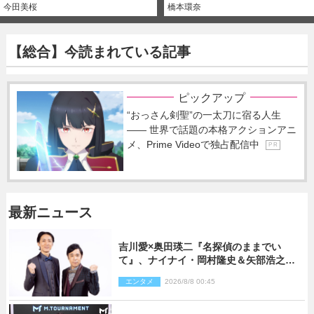
今田美桜
橋本環奈
【総合】今読まれている記事
ピックアップ
“おっさん剣聖”の一太刀に宿る人生
―― 世界で話題の本格アクションアニ
メ、Prime Videoで独占配信中
P R
最新ニュース
吉川愛×奥田瑛二『名探偵のままでい
て』、ナイナイ・岡村隆史＆矢部浩之の
ゲスト出演が決定！
エンタメ
2026/8/8 00:45