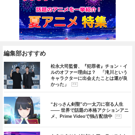
編集部おすすめ
松永大司監督、『犯罪者』チョン・イ
ルのオファー理由は？ 「滝川という
キャラクターに出会えたことは運が良
かった」
P R
“おっさん剣聖”の一太刀に宿る人生
―― 世界で話題の本格アクションアニ
メ、Prime Videoで独占配信中
P R