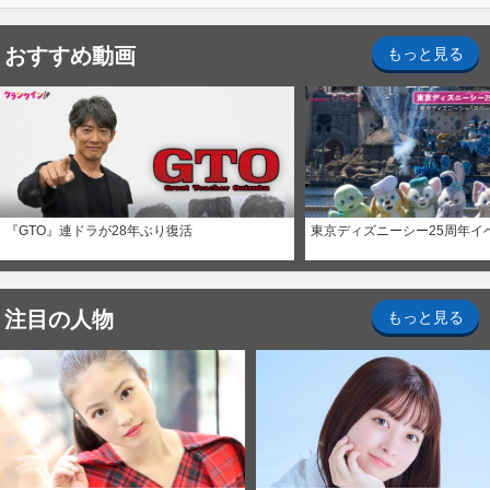
おすすめ動画
もっと見る
『GTO』連ドラが28年ぶり復活
東京ディズニーシー25周年イ
注目の人物
もっと見る