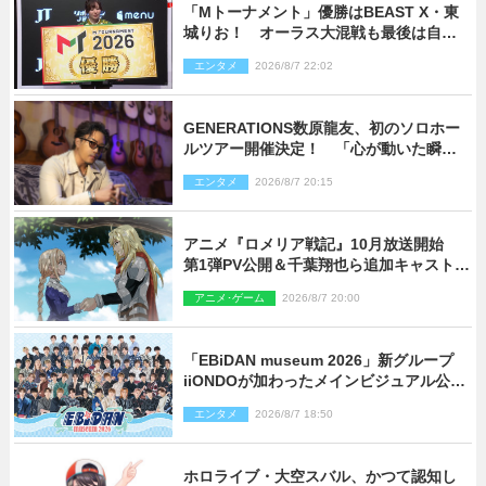
「Mトーナメント」優勝はBEAST X・東
城りお！ オーラス大混戦も最後は自ら
和了って幕引き
エンタメ
2026/8/7 22:02
GENERATIONS数原龍友、初のソロホー
ルツアー開催決定！ 「心が動いた瞬間
を、音に乗せてお届けできれば」
エンタメ
2026/8/7 20:15
アニメ『ロメリア戦記』10月放送開始
第1弾PV公開＆千葉翔也ら追加キャスト4
人を発表
アニメ･ゲーム
2026/8/7 20:00
「EBiDAN museum 2026」新グループ
iiONDOが加わったメインビジュアル公
開！ 開催記念グッズラインナップも
エンタメ
2026/8/7 18:50
ホロライブ・大空スバル、かつて認知し