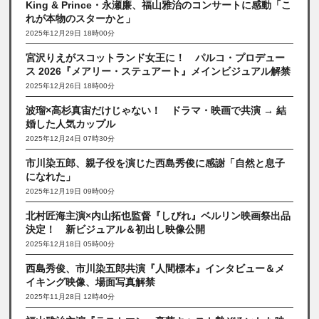
King & Prince・永瀬廉、福山雅治のコンサートに感動「こ
れが本物のスターかと」
2025年12月29日 18時00分
宮沢りえがスコットランド女王に！ パルコ・プロデュー
ス 2026『メアリー・ステュアート』メインビジュアル解禁
2025年12月26日 18時00分
波瑠×高杉真宙だけじゃない！ ドラマ・映画で共演 → 結
婚した人気カップル
2025年12月24日 07時30分
市川染五郎、親子役を演じた西島秀俊に感謝「自然と息子
になれた」
2025年12月19日 09時00分
北村匠海主演×内山拓也監督『しびれ』ベルリン映画祭出品
決定！ 新ビジュアル＆初出し映像公開
2025年12月18日 05時00分
西島秀俊、市川染五郎共演『人間標本』インタビュー＆メ
イキング映像、場面写真解禁
2025年11月28日 12時40分