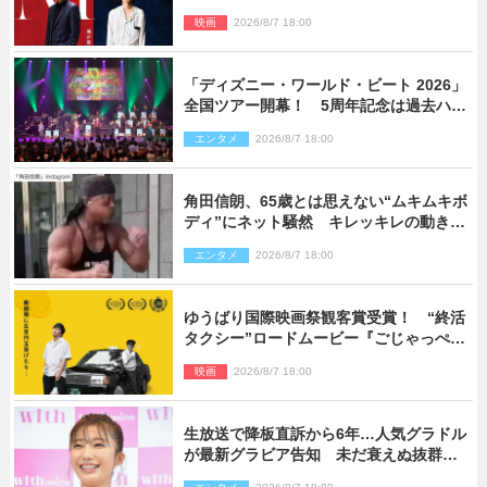
新ビジュアル解禁
映画
2026/8/7 18:00
「ディズニー・ワールド・ビート 2026」
全国ツアー開幕！ 5周年記念は過去ハイ
ライト＆クルーズ旅を大満喫！【潜入レ
エンタメ
2026/8/7 18:00
ポート】
角田信朗、65歳とは思えない“ムキムキボ
ディ”にネット騒然 キレッキレの動きを
披露
エンタメ
2026/8/7 18:00
ゆうばり国際映画祭観客賞受賞！ “終活
タクシー”ロードムービー『ごじゃっぺタ
クシー』10月公開＆予告解禁
映画
2026/8/7 18:00
生放送で降板直訴から6年…人気グラドル
が最新グラビア告知 未だ衰えぬ抜群ス
タイルに反響