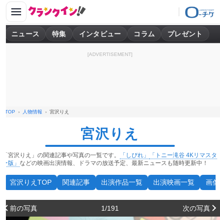
ニュース
特集
インタビュー
コラム
プレゼント
[ADVERTISEMENT]
TOP
人物情報
宮沢りえ
宮沢りえ
「宮沢りえ」の関連記事や写真の一覧です。
「しびれ」
「トニー滝谷 4Kリマスタ
ー版」
などの映画出演情報、ドラマの放送予定、最新ニュースも随時更新中！
宮沢りえTOP
関連記事
出演作品一覧
出演映画一覧
画像
前の写真
1/191
次の写真