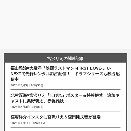
宮沢りえの関連記事
福山雅治×大泉洋『映画ラストマン -FIRST LOVE-』U‐
NEXTで先行レンタル独占配信！ ドラマシリーズも独占配
信中
2026年7月3日 16時30分
北村匠海×宮沢りえ『しびれ』ポスター＆特報解禁 追加キ
ャストに奥野瑛太、赤堀雅秋
2026年5月3日 08時00分
窪塚洋介インスタに宮沢りえ＆森田剛夫妻が登場
2026年1月16日 12時11分