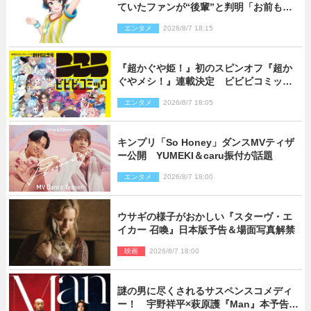
ていたファンが“後輩”と判明「お前もし
かしてあのときの？」
エンタメ
2026/8/7 18:15
『超かぐや姫！』初のスピンオフ『超か
ぐやメシ！』連載決定 ビビビコミック
創刊で31作品一挙公開
エンタメ
2026/8/7 18:05
キンプリ「So Honey」ダンスMVティザ
ー公開 YUMEKI＆caru振付が話題
エンタメ
2026/8/7 18:00
ウサギの様子がおかしい『スターヴ・エ
イカー 召喚』日本版予告＆場面写真解禁
映画
2026/8/7 18:00
謎の男に尽くされるサスペンスコメディ
ー！ 宇野祥平×萩原護『Man』本予告＆