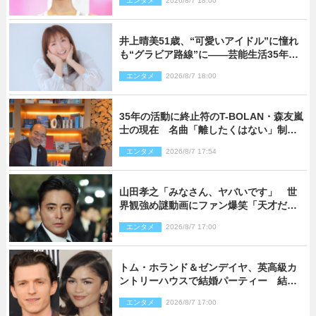
エンタメ
2026/8/7 18:00
井上晴美51歳、“可愛いアイドル”に憧れ
も“グラビア路線”に――芸能生活35年を
赤裸々に語る 27年ぶりに写真集発売
エンタメ
2026/8/7 18:00
35年の活動に終止符のT-BOLAN・森友嵐
士の現在 名曲「離したくはない」制作
秘話も
エンタメ
2026/8/7 17:54
山田孝之「みなさん、ヤバいです」 世
界観強め謎動画にファン爆笑「天才だ
わ」
エンタメ
2026/8/7 17:00
トム・ホランド＆ゼンデイヤ、英高級カ
ントリーハウスで結婚パーティー 結婚
指輪を身に着けたトムも初キャッチ
エンタメ
2026/8/7 17:00