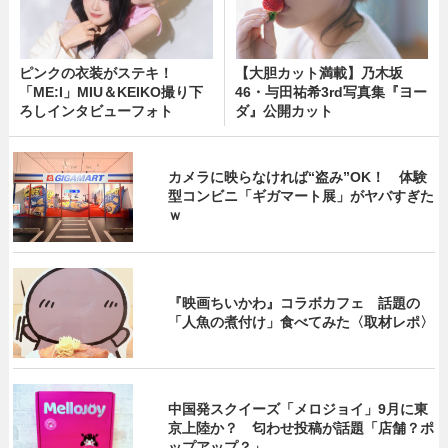
ピンクの衣装がステキ！
【大胆カット満載】乃木坂
「ME:I」MIU＆KEIKO撮り下
46・与田祐希3rd写真集『ヨー
ろしインタビューフォト
ダ』公開カット
カメラに映らなければ“盗み”OK！ 体験
型コンビニ「ギガマート展」がヤバすぎた
ｗ
『映画ちいかわ』コラボカフェ 話題の
「人魚の煮付け」食べてみた〈取材レポ〉
中国発スクイーズ「メロジョイ」9月に東
京上陸か？ 匂わせ投稿が話題「店舗？ポ
ップアップ？」