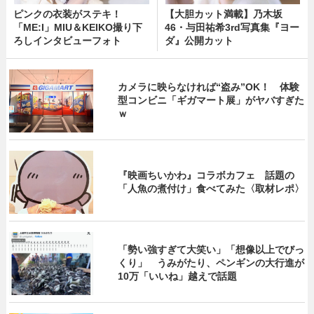
ピンクの衣装がステキ！
【大胆カット満載】乃木坂
「ME:I」MIU＆KEIKO撮り下
46・与田祐希3rd写真集『ヨー
ろしインタビューフォト
ダ』公開カット
カメラに映らなければ“盗み”OK！ 体験
型コンビニ「ギガマート展」がヤバすぎた
ｗ
『映画ちいかわ』コラボカフェ 話題の
「人魚の煮付け」食べてみた〈取材レポ〉
「勢い強すぎて大笑い」「想像以上でびっ
くり」 うみがたり、ペンギンの大行進が
10万「いいね」越えで話題