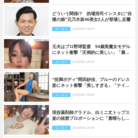
どういう関係!? 的場浩司インスタに“自
慢の娘”元乃木坂46美女2人が登場し反響
エンタメ
2026/8/6 18:00
元夫はプロ野球監督 54歳美魔女モデル
にネット衝撃「圧倒的に美しい」「最強
クラス」「うっとり」
エンタメ
2026/8/6 18:00
“役満ボディ”岡田紗佳、ブルーのドレス
姿にネット衝撃「美しすぎる」「ナイ
ス」
エンタメ
2026/8/6 18:00
現役薬剤師グラドル、白ミニ丈トップス
姿の抜群プロポーションに「素晴らしす
ぎる」「すっっっご！」とネット絶賛
エンタメ
2026/8/6 18:00