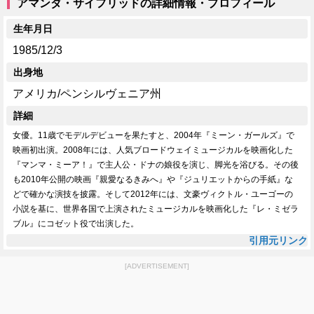
アマンダ・サイフリッドの詳細情報・プロフィール
生年月日
1985/12/3
出身地
アメリカ/ペンシルヴェニア州
詳細
女優。11歳でモデルデビューを果たすと、2004年『ミーン・ガールズ』で
映画初出演。2008年には、人気ブロードウェイミュージカルを映画化した
『マンマ・ミーア！』で主人公・ドナの娘役を演じ、脚光を浴びる。その後
も2010年公開の映画『親愛なるきみへ』や『ジュリエットからの手紙』な
どで確かな演技を披露。そして2012年には、文豪ヴィクトル・ユーゴーの
小説を基に、世界各国で上演されたミュージカルを映画化した『レ・ミゼラ
ブル』にコゼット役で出演した。
引用元リンク
[ADVERTISEMENT]