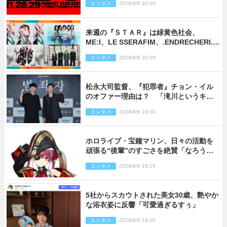
エンタメ
2026/8/6 20:00
来週の『ＳＴＡＲ』は緑黄色社会、
ME:I、LE SSERAFIM、.ENDRECHERI.が
話題曲をパフォーマンス！
エンタメ
2026/8/6 20:00
松永大司監督、『犯罪者』チョン・イル
のオファー理由は？ 「滝川というキャ
ラクターに出会えたことは本当に運が良
エンタメ
2026/8/6 19:00
かった」
ホロライブ・宝鐘マリン、日々の活動を
頑張る“後輩”のすごさを絶賛「なろう系
主人公まである」
エンタメ
2026/8/6 18:15
5社からスカウトされた美女30歳、艶やか
な浴衣姿に反響「可愛過ぎるすぅ」
エンタメ
2026/8/6 18:00