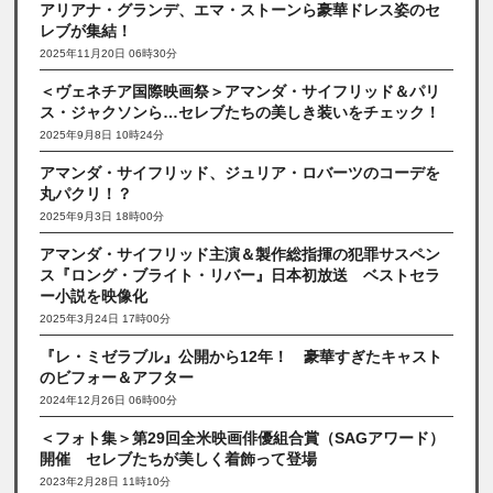
アリアナ・グランデ、エマ・ストーンら豪華ドレス姿のセ
レブが集結！
2025年11月20日 06時30分
＜ヴェネチア国際映画祭＞アマンダ・サイフリッド＆パリ
ス・ジャクソンら…セレブたちの美しき装いをチェック！
2025年9月8日 10時24分
アマンダ・サイフリッド、ジュリア・ロバーツのコーデを
丸パクリ！？
2025年9月3日 18時00分
アマンダ・サイフリッド主演＆製作総指揮の犯罪サスペン
ス『ロング・ブライト・リバー』日本初放送 ベストセラ
ー小説を映像化
2025年3月24日 17時00分
『レ・ミゼラブル』公開から12年！ 豪華すぎたキャスト
のビフォー＆アフター
2024年12月26日 06時00分
＜フォト集＞第29回全米映画俳優組合賞（SAGアワード）
開催 セレブたちが美しく着飾って登場
2023年2月28日 11時10分