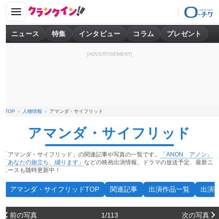
ニュース
特集
インタビュー
コラム
プレゼント
[ADVERTISEMENT]
TOP
人物情報
アマンダ・サイフリッド
アマンダ・サイフリッド
「アマンダ・サイフリッド」の関連記事や写真の一覧です。
「ANON アノン」
「あなたの旅立ち、綴ります」
などの映画出演情報、ドラマの放送予定、最新ニ
ュースも随時更新中！
アマンダ・サイフリッドTOP
関連記事
出演作品一覧
出演
前の写真
1/113
次の写真