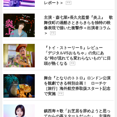
レポート＞
P R
主演・森七菜×長久允監督『炎上』 歌
舞伎町の過酷さときらきらを独特の映
像表現で描いた衝撃作＜出演者コラム
＞
P R
『トイ・ストーリー５』レビュー
「デジタルVSおもちゃ」の先にあ
る“時が流れても変わらないもの”に目
頭が熱くなる
P R
舞台『となりのトトロ』ロンドン公演
を観劇できる特別企画！ ローチケ
［旅行］海外航空券取扱スタート記念
で実施
P R
鎮西寿々歌「お芝居を辞めようと思っ
てからの再スタートだった」 主演作