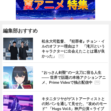
編集部おすすめ
松永大司監督、『犯罪者』チョン・イ
ルのオファー理由は？ 「滝川という
キャラクターに出会えたことは運が良
かった」
P R
“おっさん剣聖”の一太刀に宿る人生
―― 世界で話題の本格アクションアニ
メ、Prime Videoで独占配信中
P R
キタニタツヤがゲストアーティストと
の対バンを通して見せた、“攻めのモー
ド” 「Hugs Vol.6」神戸公演＜ライブ