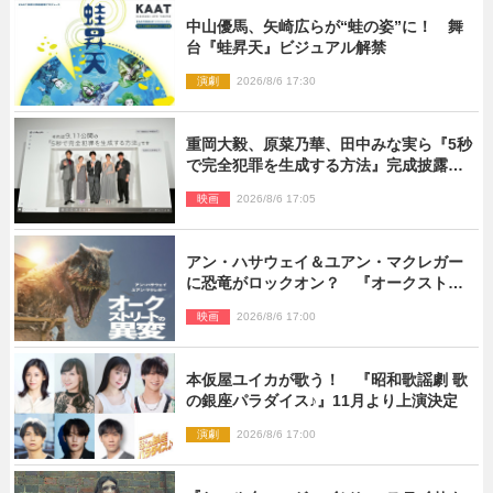
中山優馬、矢崎広らが“蛙の姿”に！ 舞
台『蛙昇天』ビジュアル解禁
演劇
2026/8/6 17:30
重岡大毅、原菜乃華、田中みな実ら『5秒
で完全犯罪を生成する方法』完成披露に
登壇！ それぞれのAI活用術も発表
映画
2026/8/6 17:05
アン・ハサウェイ＆ユアン・マクレガー
に恐竜がロックオン？ 『オークストリ
ートの異変』新ビジュアル＆本編映像初
映画
2026/8/6 17:00
解禁
本仮屋ユイカが歌う！ 『昭和歌謡劇 歌
の銀座パラダイス♪』11月より上演決定
演劇
2026/8/6 17:00