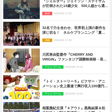
『シェルター』ジェイソン・ステイサム
が圧倒された14歳少女 500人超から選出
された新鋭ボディ・レイ・ブレスナック
映画
2026/8/6 17:00
とは
32名で力を合わせ、世界初上演の新作を
演じ切る！ ネルケプランニング「夏休
み！オン・ワークショップ2026」レポー
演劇
2026/8/6 17:00
ト【最終日】
川尻将由監督作『CHERRY AND
VIRGIN』ファンタジア国際映画祭・長編
アニメ部門で観客賞・金賞受賞！
アニメ･ゲーム
2026/8/6 16:15
『トイ・ストーリー５』ピクサー・アニ
メーション史上最速で興行収入100億円突
破 シリーズNo.1興収が目前
アニメ･ゲーム
2026/8/6 16:00
相葉雅紀主演『４アウト』黒島結菜＆松