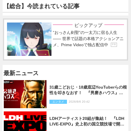
【総合】今読まれている記事
ピックアップ
“おっさん剣聖”の一太刀に宿る人生
―― 世界で話題の本格アクションアニ
メ、Prime Videoで独占配信中
P R
最新ニュース
31歳こどおじ・18歳底辺YouTuberらの根
性を叩きなおす！ 『男磨きハウス』第2
弾コーチ陣発表
エンタメ
2026/8/6 20:42
LDHアーティスト20組が集結！ 『LDH
LIVE‐EXPO』史上初の国立競技場で開催
決定