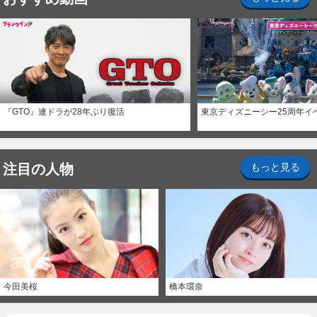
『GTO』連ドラが28年ぶり復活
東京ディズニーシー25周年イ
注目の人物
もっと見る
今田美桜
橋本環奈