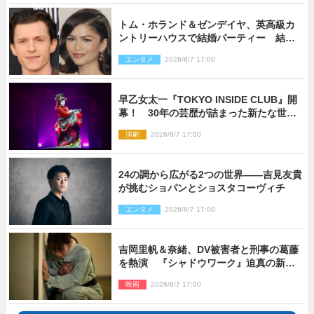
トム・ホランド＆ゼンデイヤ、英高級カ
ントリーハウスで結婚パーティー 結婚
指輪を身に着けたトムも初キャッチ
エンタメ
2026/8/7 17:00
早乙女太一『TOKYO INSIDE CLUB』開
幕！ 30年の芸歴が詰まった新たな世界
観
演劇
2026/8/7 17:00
24の調から広がる2つの世界――吉見友貴
が挑むショパンとショスタコーヴィチ
エンタメ
2026/8/7 17:00
吉岡里帆＆奈緒、DV被害者と刑事の葛藤
を熱演 『シャドウワーク』迫真の新場
面写真公開
映画
2026/8/7 17:00