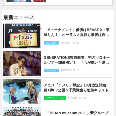
最新ニュース
「Mトーナメント」優勝はBEAST X・東
城りお！ オーラス大混戦も最後は自ら
和了って幕引き
エンタメ
2026/8/7 22:02
GENERATIONS数原龍友、初のソロホー
ルツアー開催決定！ 「心が動いた瞬間
を、音に乗せてお届けできれば」
エンタメ
2026/8/7 20:15
アニメ『ロメリア戦記』10月放送開始
第1弾PV公開＆千葉翔也ら追加キャスト4
人を発表
アニメ･ゲーム
2026/8/7 20:00
「EBiDAN museum 2026」新グループ