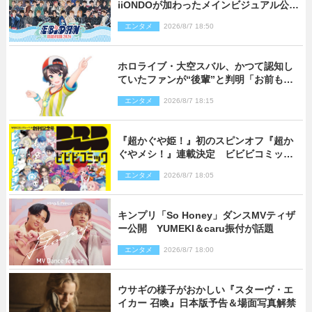
iiONDOが加わったメインビジュアル公
開！ 開催記念グッズラインナップも
エンタメ
2026/8/7 18:50
ホロライブ・大空スバル、かつて認知し
ていたファンが“後輩”と判明「お前もし
かしてあのときの？」
エンタメ
2026/8/7 18:15
『超かぐや姫！』初のスピンオフ『超か
ぐやメシ！』連載決定 ビビビコミック
創刊で31作品一挙公開
エンタメ
2026/8/7 18:05
キンプリ「So Honey」ダンスMVティザ
ー公開 YUMEKI＆caru振付が話題
エンタメ
2026/8/7 18:00
ウサギの様子がおかしい『スターヴ・エ
イカー 召喚』日本版予告＆場面写真解禁