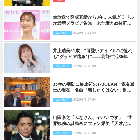
生放送で降板直訴から6年…人気グラドル
が最新グラビア告知 未だ衰えぬ抜群ス
タイルに反響
エンタメ
2026/8/7 18:00
井上晴美51歳、“可愛いアイドル”に憧れ
も“グラビア路線”に――芸能生活35年を
赤裸々に語る 27年ぶりに写真集発売
エンタメ
2026/8/7 18:00
35年の活動に終止符のT-BOLAN・森友嵐
士の現在 名曲「離したくはない」制作
秘話も
エンタメ
2026/8/7 17:54
山田孝之「みなさん、ヤバいです」 世
界観強め謎動画にファン爆笑「天才だ
わ」
エンタメ
2026/8/7 17:00