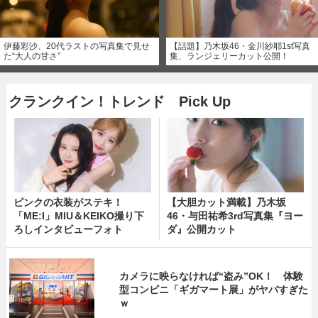
伊藤彩沙、20代ラストの写真集で見せ
【話題】乃木坂46・金川紗耶1st写真
た“大人の甘さ”
集、ランジェリーカット公開！
クランクイン！トレンド Pick Up
ピンクの衣装がステキ！
【大胆カット満載】乃木坂
「ME:I」MIU＆KEIKO撮り下
46・与田祐希3rd写真集『ヨー
ろしインタビューフォト
ダ』公開カット
カメラに映らなければ“盗み”OK！ 体験
型コンビニ「ギガマート展」がヤバすぎた
ｗ