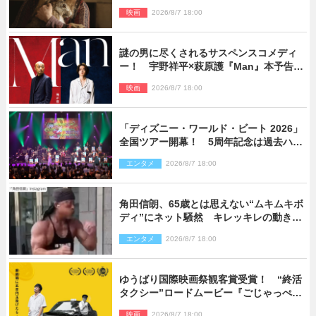
映画
2026/8/7 18:00
謎の男に尽くされるサスペンスコメディ
ー！ 宇野祥平×萩原護『Man』本予告＆
新ビジュアル解禁
映画
2026/8/7 18:00
「ディズニー・ワールド・ビート 2026」
全国ツアー開幕！ 5周年記念は過去ハイ
ライト＆クルーズ旅を大満喫！【潜入レ
エンタメ
2026/8/7 18:00
ポート】
角田信朗、65歳とは思えない“ムキムキボ
ディ”にネット騒然 キレッキレの動きを
披露
エンタメ
2026/8/7 18:00
ゆうばり国際映画祭観客賞受賞！ “終活
タクシー”ロードムービー『ごじゃっぺタ
クシー』10月公開＆予告解禁
映画
2026/8/7 18:00