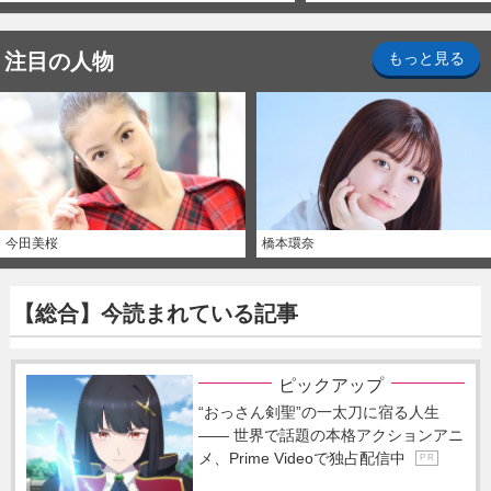
注目の人物
もっと見る
今田美桜
橋本環奈
【総合】今読まれている記事
ピックアップ
“おっさん剣聖”の一太刀に宿る人生
―― 世界で話題の本格アクションアニ
メ、Prime Videoで独占配信中
P R