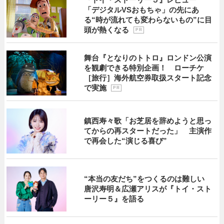
「デジタルVSおもちゃ」の先にあ
る“時が流れても変わらないもの”に目
頭が熱くなる
P R
舞台『となりのトトロ』ロンドン公演
を観劇できる特別企画！ ローチケ
［旅行］海外航空券取扱スタート記念
で実施
P R
鎮西寿々歌「お芝居を辞めようと思っ
てからの再スタートだった」 主演作
で再会した“演じる喜び”
“本当の友だち”をつくるのは難しい
唐沢寿明＆広瀬アリスが『トイ・スト
ーリー５』を語る