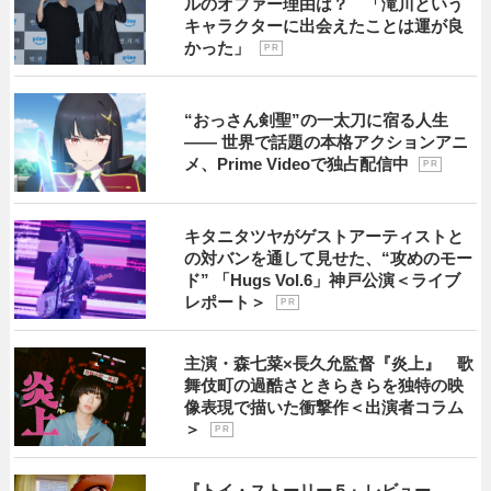
ルのオファー理由は？ 「滝川という
キャラクターに出会えたことは運が良
かった」
P R
“おっさん剣聖”の一太刀に宿る人生
―― 世界で話題の本格アクションアニ
メ、Prime Videoで独占配信中
P R
キタニタツヤがゲストアーティストと
の対バンを通して見せた、“攻めのモー
ド” 「Hugs Vol.6」神戸公演＜ライブ
レポート＞
P R
主演・森七菜×長久允監督『炎上』 歌
舞伎町の過酷さときらきらを独特の映
像表現で描いた衝撃作＜出演者コラム
＞
P R
『トイ・ストーリー５』レビュー