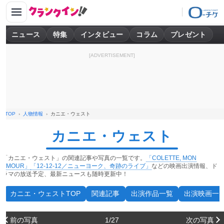
ニュース
特集
インタビュー
コラム
プレゼント
[ADVERTISEMENT]
TOP
人物情報
カニエ・ウェスト
カニエ・ウェスト
「カニエ・ウェスト」の関連記事や写真の一覧です。
「COLETTE, MON
AMOUR」
「12-12-12／ニューヨーク、奇跡のライブ」
などの映画出演情報、ド
ラマの放送予定、最新ニュースも随時更新中！
カニエ・ウェストTOP
関連記事
出演作品一覧
出演映画一
前の写真
1/27
次の写真