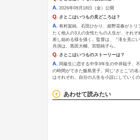
A.
2026年09月18日（金）公開
Q.
さとこはいつもの見どころは？
A.
有村架純、石田ひかり、姫野花春がトリプ
たく他人の3人の女性たちの人生が、それぞ
差し始める様を描く。監督は、『滝を見にい
共演は、黒田大輔、宮部純子ら。
Q.
さとこはいつものストーリーは？
A.
同級生に恋する中学3年生の中井聡子、
の時間ができた飯島里子。同じ“さとこ”の
はそれぞれ、自分の人生を小説にしていくの
あわせて読みたい