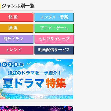
ジャンル別一覧
映画
エンタメ・音楽
演劇
アニメ・ゲーム
海外ドラマ
セレブ&ゴシップ
トレンド
動画配信サービス