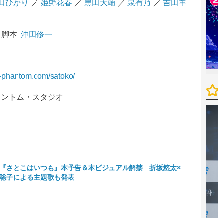
田ひかり
／
姫野花春
／
黒田大輔
／
泉有乃
／
吉田羊
脚本:
沖田修一
t-phantom.com/satoko/
ァントム・スタジオ
『さとこはいつも』本予告＆本ビジュアル解禁 折坂悠太×
聡子による主題歌も発表