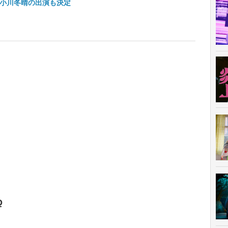
小川冬晴の出演も決定
Q