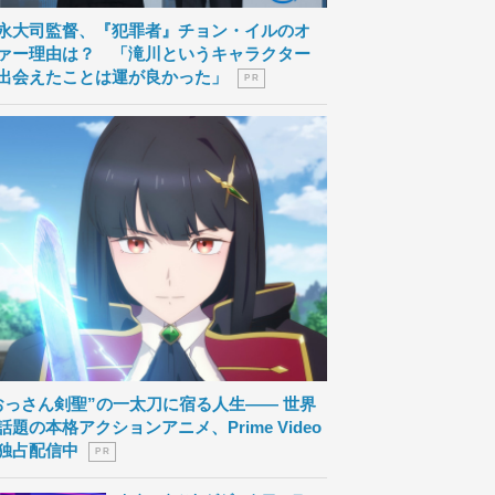
永大司監督、『犯罪者』チョン・イルのオ
ァー理由は？ 「滝川というキャラクター
出会えたことは運が良かった」
P R
おっさん剣聖”の一太刀に宿る人生―― 世界
話題の本格アクションアニメ、Prime Video
独占配信中
P R