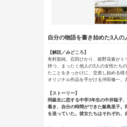
自分の物語を書き始めた3人の
【解説／みどころ】
有村架純、石田ひかり、姫野花春がトリ
持つ、まったく他人の3人の女性たち
たことをきっかけに、交差し始める様
オリジナル作品を手がける沖田修一。
【ストーリー】
同級生に恋する中学3年生の中井聡子
着き、自分の時間ができた飯島里子。
を送っていた。彼女たちはそれぞれ、