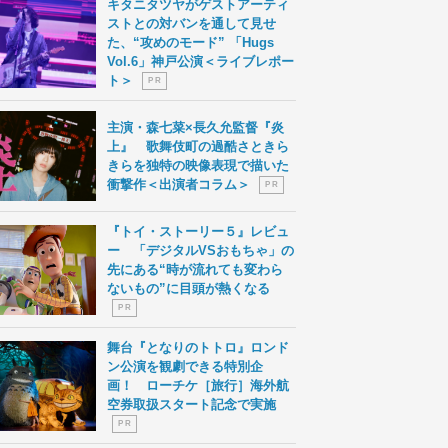
キタニタツヤがゲストアーティ
ストとの対バンを通して見せ
た、“攻めのモード” 「Hugs
Vol.6」神戸公演＜ライブレポー
ト＞
P R
主演・森七菜×長久允監督『炎
上』 歌舞伎町の過酷さときら
きらを独特の映像表現で描いた
衝撃作＜出演者コラム＞
P R
『トイ・ストーリー５』レビュ
ー 「デジタルVSおもちゃ」の
先にある“時が流れても変わら
ないもの”に目頭が熱くなる
P R
舞台『となりのトトロ』ロンド
ン公演を観劇できる特別企
画！ ローチケ［旅行］海外航
空券取扱スタート記念で実施
P R