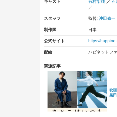
キャスト
有村架純
／
石
／
スタッフ
監督:
沖田修一
制作国
日本
公式サイト
https://happine
配給
ハピネットフ
関連記事
映画
柴田