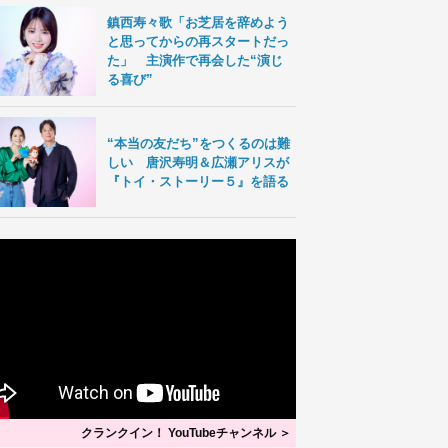
鎮西寿々歌「お芝居を辞めよう
と思ってからの再スタートだっ
た」 主演作で再会した“演じ
る喜び”
“本当の友だち”をつくるのは難
しい 唐沢寿明＆広瀬アリスが
『トイ・ストーリー５』を語る
クランクイン！ YouTubeチャンネル ＞