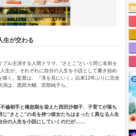
人生が交わる
プル主演する人間ドラマ。“さとこ”という同じ名前を
の人生が、それぞれに自分の人生を小説として書き始め
を描く。監督は、『滝を見にいく』以来12年ぶりに完全
共演は、黒田大輔、宮部純子ら。
、不倫相手と倦怠期を迎えた西田沙都子、子育てが落ち
同じ“さとこ”の名を持つ彼女たちはまったく異なる人生
自分の人生を小説にしていくのだが……