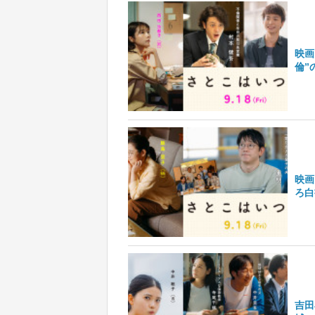
映画
倫”
映画
ろ白
吉田