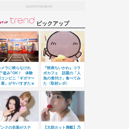
[ADVERTISEMENT]
ピックアップ
カメラに映らなけれ
『映画ちいかわ』コラ
ば“盗み”OK！ 体験
ボカフェ 話題の「人
型コンビニ「ギガマー
魚の煮付け」食べてみ
ト展」がヤバすぎたｗ
た〈取材レポ〉
ピンクの衣装がステ
【大胆カット満載】乃