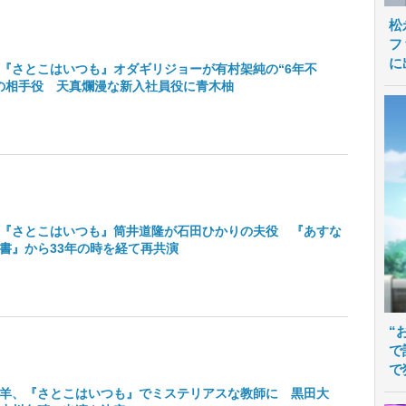
松
フ
に
『さとこはいつも』オダギリジョーが有村架純の“6年不
の相手役 天真爛漫な新入社員役に青木柚
『さとこはいつも』筒井道隆が石田ひかりの夫役 『あすな
書』から33年の時を経て再共演
“
で
で
羊、『さとこはいつも』でミステリアスな教師に 黒田大