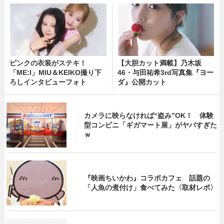
ピンクの衣装がステキ！
【大胆カット満載】乃木坂
「ME:I」MIU＆KEIKO撮り下
46・与田祐希3rd写真集『ヨー
ろしインタビューフォト
ダ』公開カット
カメラに映らなければ“盗み”OK！ 体験
型コンビニ「ギガマート展」がヤバすぎた
ｗ
『映画ちいかわ』コラボカフェ 話題の
「人魚の煮付け」食べてみた〈取材レポ〉