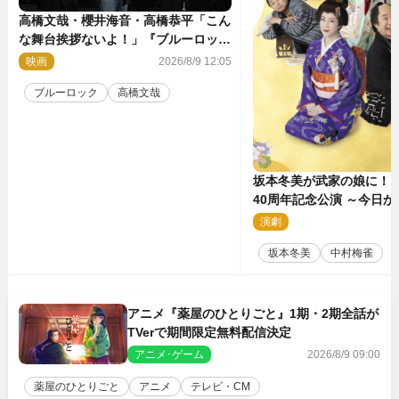
高橋文哉・櫻井海音・高橋恭平「こん
な舞台挨拶ないよ！」『ブルーロッ
ク』自由すぎるイベントレポート
映画
2026/8/9 12:05
ブルーロック
高橋文哉
坂本冬美が武家の娘に！
40周年記念公演 ～今日
～』メインビジュアル公
演劇
2
坂本冬美
中村梅雀
アニメ『薬屋のひとりごと』1期・2期全話が
TVerで期間限定無料配信決定
アニメ･ゲーム
2026/8/9 09:00
薬屋のひとりごと
アニメ
テレビ・CM