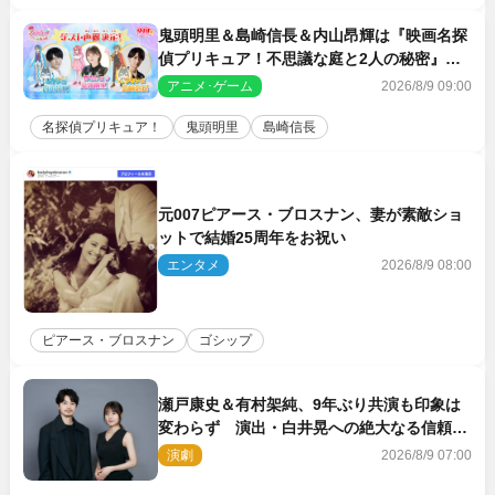
鬼頭明里＆島崎信長＆内山昂輝は『映画名探
偵プリキュア！不思議な庭と2人の秘密』ゲ
スト声優に決定
アニメ･ゲーム
2026/8/9 09:00
名探偵プリキュア！
鬼頭明里
島崎信長
元007ピアース・ブロスナン、妻が素敵ショ
ットで結婚25周年をお祝い
エンタメ
2026/8/9 08:00
ピアース・ブロスナン
ゴシップ
瀬戸康史＆有村架純、9年ぶり共演も印象は
変わらず 演出・白井晃への絶大なる信頼を
胸に舞台『キュー』に挑む
演劇
2026/8/9 07:00