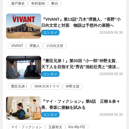
瀬戸康史
有村架純
舞台
『VIVANT』第13話“乃木”堺雅人、“長野”小
日向文世と対面 物語は予想外の展開へ
エンタメ
2026/8/9 06:30
VIVANT
堺雅人
小日向文世
『豊臣兄弟！』第30回 “小一郎”仲野太賀、
天下人を目指す兄“秀吉”池松壮亮と“清須会
議”へ
エンタメ
2026/8/9 06:30
豊臣兄弟！
NHK大河ドラマ
仲野太賀
『マイ・フィクション』第6話 正樹＆奈々
美、香坂に接触を試みる
エンタメ
2026/8/9 06:30
マイ・フィクション
玉森裕太
Kis‐My‐Ft2