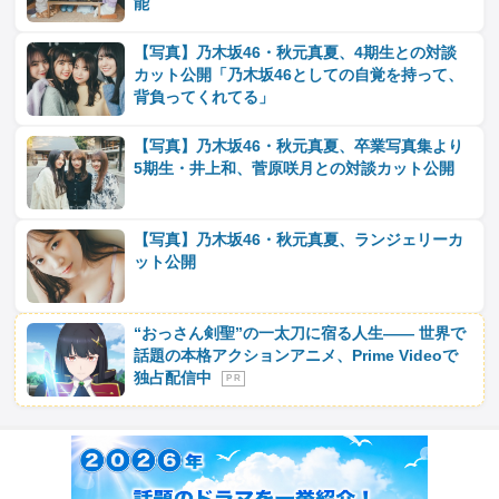
能
【写真】乃木坂46・秋元真夏、4期生との対談
カット公開「乃木坂46としての自覚を持って、
背負ってくれてる」
【写真】乃木坂46・秋元真夏、卒業写真集より
5期生・井上和、菅原咲月との対談カット公開
【写真】乃木坂46・秋元真夏、ランジェリーカ
ット公開
“おっさん剣聖”の一太刀に宿る人生―― 世界で
話題の本格アクションアニメ、Prime Videoで
独占配信中
P R