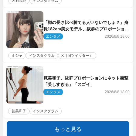
天羽希純
インスタグラム
「脚の長さ比べ勝てる人いないでしょ？」身
長182cm美女モデル、抜群のプロポーション
にネット衝撃
エンタメ
2026/8/8 18:00
ミシャ
インスタグラム
X（旧ツイッター）
筧美和子、抜群プロポーションにネット衝撃
「美しすぎる」「スゴイ」
エンタメ
2026/8/8 18:00
筧美和子
インスタグラム
もっと見る