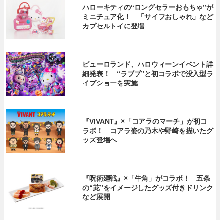
ハローキティの“ロングセラーおもちゃ”が
ミニチュア化！ 「サイフおしゃれ」など
カプセルトイに登場
ピューロランド、ハロウィーンイベント詳
細発表！ “ラブブ”と初コラボで没入型ラ
イブショーを実施
『VIVANT』×「コアラのマーチ」が初コ
ラボ！ コアラ姿の乃木や野崎を描いたグ
ッズ登場へ
『呪術廻戦』×「牛角」がコラボ！ 五条
の“茈”をイメージしたグッズ付きドリンク
など展開