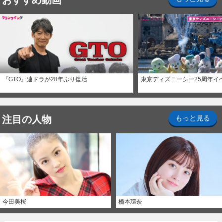
『GTO』連ドラが28年ぶり復活
東京ディズニーシー25周年イ
注目の人物
もっと見る
今田美桜
橋本環奈