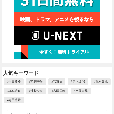
人気キーワード
#
今田美桜
#
浜辺美波
#
写真集
#
乃木坂46
#
有村架純
#
橋本環奈
#
小松菜奈
#
吉岡里帆
#
土屋太鳳
#
与田祐希