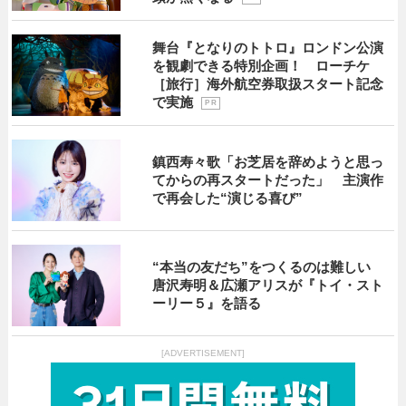
舞台『となりのトトロ』ロンドン公演
を観劇できる特別企画！ ローチケ
［旅行］海外航空券取扱スタート記念
で実施
P R
鎮西寿々歌「お芝居を辞めようと思っ
てからの再スタートだった」 主演作
で再会した“演じる喜び”
“本当の友だち”をつくるのは難しい
唐沢寿明＆広瀬アリスが『トイ・スト
ーリー５』を語る
[ADVERTISEMENT]