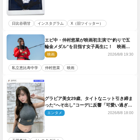
日比谷萌甘
インスタグラム
X（旧ツイッター）
エビ中・仲村悠菜が映画初主演で“釣りで五
輪金メダル”を目指す女子高生に！ 映画
『つりこまち』今秋公開
映画
2026/8/8 19:30
私立恵比寿中学
仲村悠菜
映画
グラビア美女29歳、タイトなニット引き締ま
った“へそ出し”コーデに反響「可愛い過ぎ
る」
エンタメ
2026/8/8 18:00