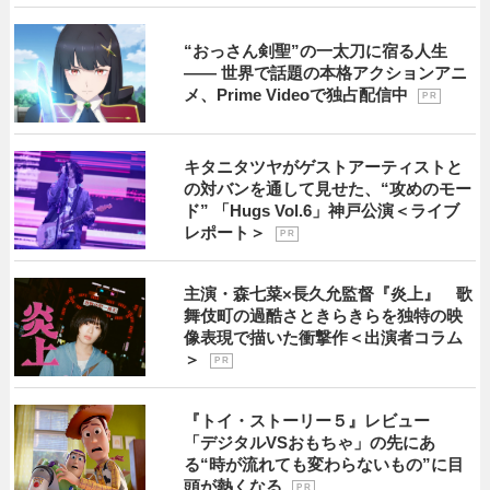
“おっさん剣聖”の一太刀に宿る人生
―― 世界で話題の本格アクションアニ
メ、Prime Videoで独占配信中
P R
キタニタツヤがゲストアーティストと
の対バンを通して見せた、“攻めのモー
ド” 「Hugs Vol.6」神戸公演＜ライブ
レポート＞
P R
主演・森七菜×長久允監督『炎上』 歌
舞伎町の過酷さときらきらを独特の映
像表現で描いた衝撃作＜出演者コラム
＞
P R
『トイ・ストーリー５』レビュー
「デジタルVSおもちゃ」の先にあ
る“時が流れても変わらないもの”に目
頭が熱くなる
P R