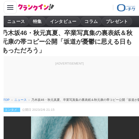
ニュース
特集
インタビュー
コラム
プレゼント
乃木坂46・秋元真夏、卒業写真集の裏表紙＆秋
元康の帯コピー公開「坂道が憂鬱に思える日も
あっただろう」
[ADVERTISEMENT]
TOP
ニュース
乃木坂46・秋元真夏、卒業写真集の裏表紙＆秋元康の帯コピー公開「坂道が
エンタメ
公開日 2023/2/6 21:15