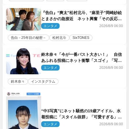
『告白』“爽太”松村北斗、“麻里子”岡崎紗絵
とまさかの急接近 ネット興奮「その反応
は」「いいの!?」（ネタバレあり）
エンタメ
2026/8/9 06:00
告白－25年目の秘密－
松村北斗
SixTONES
鈴木奈々「今が一番バスト大きい！」 自信
あふれる投稿にネット衝撃「スゴイ」「写真
集を出して欲しい」
エンタメ
2026/8/9 06:00
鈴木奈々
インスタグラム
“中3写真”にネット騒然の19歳アイドル、水
着投稿に「スタイル抜群」「可愛すぎる」と
絶賛の声
エンタメ
2026/8/9 06:00