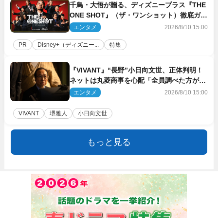
千鳥・大悟が贈る、ディズニープラス『THE
ONE SHOT』（ザ・ワンショット）徹底ガイ
ド！ 今のお笑い界に一石を投じる“真の笑
エンタメ
2026/8/10 15:00
い”を見る大会がついに開幕
PR
Disney+（ディズニー...
特集
『VIVANT』“長野”小日向文世、正体判明！
ネットは丸菱商事を心配「全員調べた方がい
い」「魔境すぎん？？」
エンタメ
2026/8/10 15:00
VIVANT
堺雅人
小日向文世
もっと見る