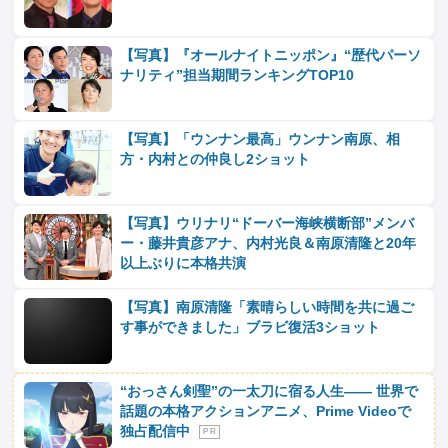
【写真】『オールナイトニッポン』“歴代パーソ
ナリティ”担当期間ランキングTOP10
【写真】「ウンナン最高」ウンナン南原、相
方・内村との仲良し2ショット
【写真】ウリナリ“ドーバー海峡横断部”メンバ
ー・藤井貴彦アナ、内村光良＆南原清隆と20年
以上ぶりに本格共演
【写真】南原清隆「素晴らしい時間を共に過ご
す事ができました」ブラビ復活3ショット
“おっさん剣聖”の一太刀に宿る人生―― 世界で
話題の本格アクションアニメ、Prime Videoで
独占配信中
P R