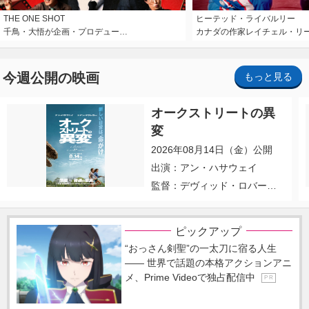
THE ONE SHOT
ヒーテッド・ライバルリー
千鳥・大悟が企画・プロデュー…
カナダの作家レイチェル・リ
今週公開の映画
もっと見る
オークストリートの異
変
2026年08月14日（金）公開
出演：アン・ハサウェイ
監督：デヴィッド・ロバー
ト・ミッチェル
ピックアップ
“おっさん剣聖”の一太刀に宿る人生
―― 世界で話題の本格アクションアニ
メ、Prime Videoで独占配信中
P R