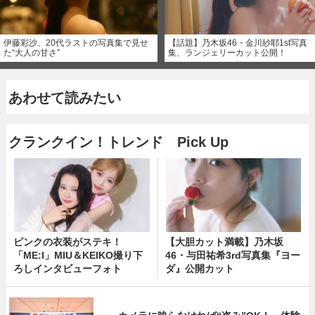
伊藤彩沙、20代ラストの写真集で見せ
【話題】乃木坂46・金川紗耶1st写真
た“大人の甘さ”
集、ランジェリーカット公開！
あわせて読みたい
クランクイン！トレンド Pick Up
ピンクの衣装がステキ！
【大胆カット満載】乃木坂
「ME:I」MIU＆KEIKO撮り下
46・与田祐希3rd写真集『ヨー
ろしインタビューフォト
ダ』公開カット