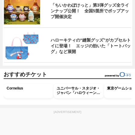
「ちいかわぽけっと」第3弾グッズ全ライ
ンナップ公開！ 全国5箇所でポップアッ
プ開催決定
ハローキティの“縫製グッズ”がカプセルト
イに登場！ エッジの効いた「トートバッ
グ」など展開
おすすめチケット
Cornelius
ユニバーサル・スタジオ・
東京ゲームショウ2
ジャパン「ハロウィーン・
ホラー・ナイト ～オール
ナイト～パス」
[ADVERTISEMENT]