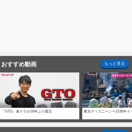
おすすめ動画
もっと見る
『GTO』連ドラが28年ぶり復活
東京ディズニーシー25周年イ