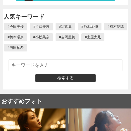
人気キーワード
#
今田美桜
#
浜辺美波
#
写真集
#
乃木坂46
#
有村架純
#
橋本環奈
#
小松菜奈
#
吉岡里帆
#
土屋太鳳
#
与田祐希
検索する
おすすめフォト