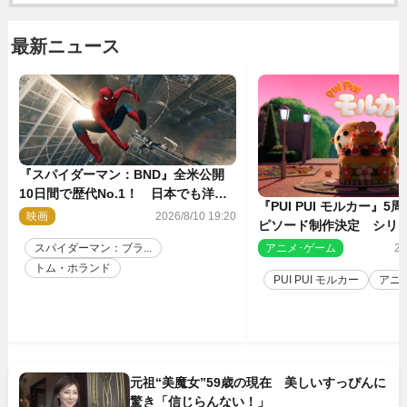
最新ニュース
『スパイダーマン：BND』全米公開
10日間で歴代No.1！ 日本でも洋画
『PUI PUI モルカー』
実写最速で興収30億円突破
映画
2026/8/10 19:20
ピソード制作決定 シリ
親・見里朝希監督が復帰
アニメ･ゲーム
20
スパイダーマン：ブラ...
トム・ホランド
PUI PUI モルカー
アニ
元祖“美魔女”59歳の現在 美しいすっぴんに
驚き「信じらんない！」