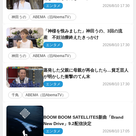
エンタメ
2026/8/10 17:30
神田うの
ABEMA（旧AbemaTV）
「神様を恨みました」神田うの、3回の流
産 不妊治療終えたきっかけ
エンタメ
2026/8/10 17:30
神田うの
ABEMA（旧AbemaTV）
蒸発した父親に母親が再会したら…貧乏芸人
が明かした衝撃のてん末
エンタメ
2026/8/10 17:30
千鳥
ABEMA（旧AbemaTV）
BOOM BOOM SATELLITES新曲「Brand
New Drive」9.2配信決定
エンタメ
2026/8/10 17:05