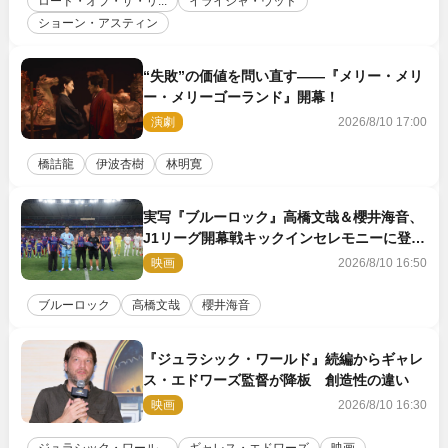
ロード・オブ・ザ・リ...
イライジャ・ウッド
ショーン・アスティン
“失敗”の価値を問い直す――『メリー・メリ
ー・メリーゴーランド』開幕！
演劇
2026/8/10 17:00
橋詰龍
伊波杏樹
林明寛
実写『ブルーロック』高橋文哉＆櫻井海音、
J1リーグ開幕戦キックインセレモニーに登場
＆喜びの声到着
映画
2026/8/10 16:50
ブルーロック
高橋文哉
櫻井海音
『ジュラシック・ワールド』続編からギャレ
ス・エドワーズ監督が降板 創造性の違い
映画
2026/8/10 16:30
ジュラシック・ワール...
ギャレス・エドワーズ
映画