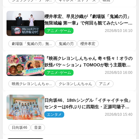
櫻井孝宏、早見沙織が『劇場版「鬼滅の刃」
無限城編 第一章』で何回も観てみたいシーン
とは？ イベントレポート到着
アニメ･ゲーム
2026/8/10 16:10
劇場版「鬼滅の刃」無...
鬼滅の刃
櫻井孝宏
『映画クレヨンしんちゃん 奇々怪々！オラの
妖怪バケ～ション』TOMOOが歌う主題歌
「大人になったら」PV解禁
アニメ･ゲーム
2026/8/10 16:00
映画クレヨンしんちゃ...
クレヨンしんちゃん
アニメ
日向坂46、18thシングル「イチャイチャ虫」
センターは6作ぶりに四期生・正源司陽子
新ビジュアル解禁
エンタメ
2026/8/10 15:40
日向坂46
音楽