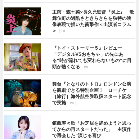
主演・森七菜×長久允監督『炎上』 歌
舞伎町の過酷さときらきらを独特の映
像表現で描いた衝撃作＜出演者コラム
＞
P R
『トイ・ストーリー５』レビュー
「デジタルVSおもちゃ」の先にあ
る“時が流れても変わらないもの”に目
頭が熱くなる
P R
舞台『となりのトトロ』ロンドン公演
を観劇できる特別企画！ ローチケ
［旅行］海外航空券取扱スタート記念
で実施
P R
鎮西寿々歌「お芝居を辞めようと思っ
てからの再スタートだった」 主演作
で再会した“演じる喜び”