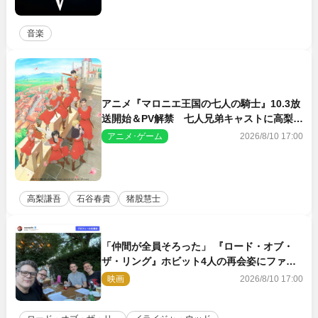
音楽
アニメ『マロニエ王国の七人の騎士』10.3放
送開始＆PV解禁 七人兄弟キャストに高梨謙
吾、川島零士ら
アニメ･ゲーム
2026/8/10 17:00
高梨謙吾
石谷春貴
猪股慧士
「仲間が全員そろった」 『ロード・オブ・
ザ・リング』ホビット4人の再会姿にファン
感激
映画
2026/8/10 17:00