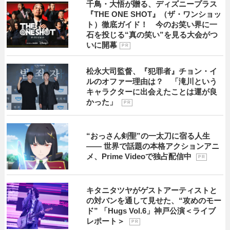
千鳥・大悟が贈る、ディズニープラス
『THE ONE SHOT』（ザ・ワンショッ
ト）徹底ガイド！ 今のお笑い界に一
石を投じる“真の笑い”を見る大会がつ
いに開幕
P R
松永大司監督、『犯罪者』チョン・イ
ルのオファー理由は？ 「滝川という
キャラクターに出会えたことは運が良
かった」
P R
“おっさん剣聖”の一太刀に宿る人生
―― 世界で話題の本格アクションアニ
メ、Prime Videoで独占配信中
P R
キタニタツヤがゲストアーティストと
の対バンを通して見せた、“攻めのモー
ド” 「Hugs Vol.6」神戸公演＜ライブ
レポート＞
P R