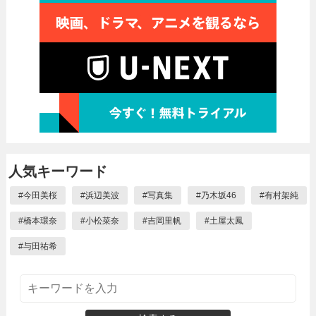
人気キーワード
#
今田美桜
#
浜辺美波
#
写真集
#
乃木坂46
#
有村架純
#
橋本環奈
#
小松菜奈
#
吉岡里帆
#
土屋太鳳
#
与田祐希