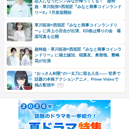
恋人になったシンみなが帰ってくる！ 超特
急・草川拓弥×西垣匠『みなと商事コインランド
リー2』7月放送開始
草川拓弥×西垣匠『みなと商事コインランドリ
ー』に井上小百合が出演、ED曲は帰りの会 場
面写真も公開
超特急・草川拓弥×西垣匠『みなと商事コインラ
ンドリー』に福士誠治、稲葉友、奥智哉、豊嶋
花が出演
“おっさん剣聖”の一太刀に宿る人生―― 世界で
話題の本格アクションアニメ、Prime Videoで
独占配信中
P R