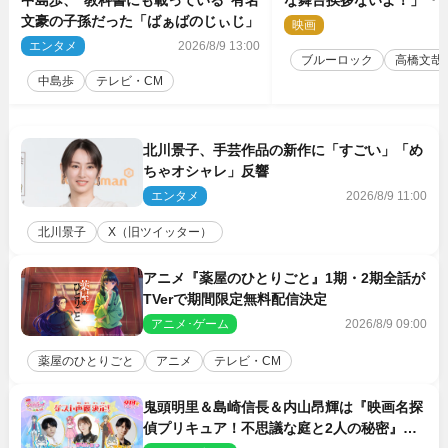
中島歩、“教科書にも載っている”有名
な舞台挨拶ないよ！」『
文豪の子孫だった「ばぁばのじぃじ」
ク』自由すぎるイベント
映画
2
エンタメ
2026/8/9 13:00
ブルーロック
高橋文哉
中島歩
テレビ・CM
北川景子、手芸作品の新作に「すごい」「め
ちゃオシャレ」反響
エンタメ
2026/8/9 11:00
北川景子
X（旧ツイッター）
アニメ『薬屋のひとりごと』1期・2期全話が
TVerで期間限定無料配信決定
アニメ･ゲーム
2026/8/9 09:00
薬屋のひとりごと
アニメ
テレビ・CM
鬼頭明里＆島崎信長＆内山昂輝は『映画名探
偵プリキュア！不思議な庭と2人の秘密』ゲ