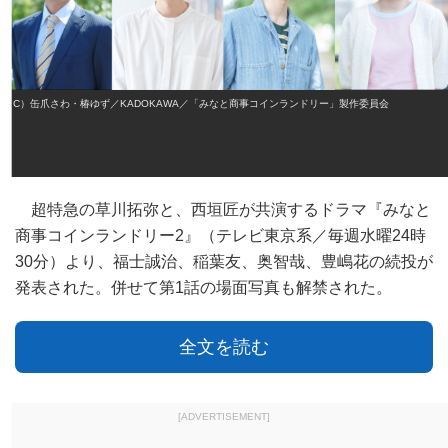
（C）缶爪さわ・椿ゆず／KADOKAWA／「みなと商事コインランドリー」製作委員会
超特急の草川拓弥と、西垣匠が共演するドラマ『みなと
商事コインランドリー2』（テレビ東京系／毎週水曜24時
30分）より、福士誠治、稲葉友、奥智哉、豊嶋花の続投が
発表された。併せて第1話の場面写真も解禁された。
全文を読む
[ADVERTISEMENT]