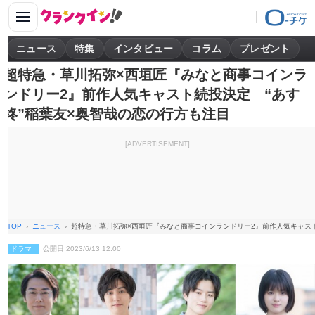
ニュース
特集
インタビュー
コラム
プレゼント
超特急・草川拓弥×西垣匠『みなと商事コインラ
ンドリー2』前作人気キャスト続投決定 “あす
柊”稲葉友×奥智哉の恋の行方も注目
[ADVERTISEMENT]
TOP
ニュース
超特急・草川拓弥×西垣匠『みなと商事コインランドリー2』前作人気キャスト
ドラマ
公開日 2023/6/13 12:00