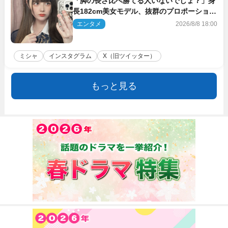
「脚の長さ比べ勝てる人いないでしょ？」身
長182cm美女モデル、抜群のプロポーション
にネット衝撃
エンタメ
2026/8/8 18:00
ミシャ
インスタグラム
X（旧ツイッター）
もっと見る