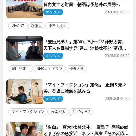
日向文世と対面 物語は予想外の展開へ
エンタメ
2026/8/9 06:30
VIVANT
堺雅人
小日向文世
『豊臣兄弟！』第30回 “小一郎”仲野太賀、
天下人を目指す兄“秀吉”池松壮亮と“清須会
議”へ
エンタメ
2026/8/9 06:30
豊臣兄弟！
NHK大河ドラマ
仲野太賀
『マイ・フィクション』第6話 正樹＆奈々
美、香坂に接触を試みる
エンタメ
2026/8/9 06:30
マイ・フィクション
玉森裕太
Kis‐My‐Ft2
『告白』“爽太”松村北斗、“麻里子”岡崎紗絵
とまさかの急接近 ネット興奮「その反応