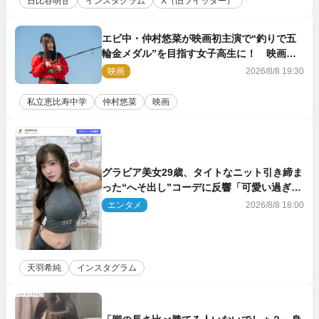
日比谷萌甘
インスタグラム
X（旧ツイッター）
エビ中・仲村悠菜が映画初主演で“釣りで五
輪金メダル”を目指す女子高生に！ 映画
『つりこまち』今秋公開
映画
2026/8/8 19:30
私立恵比寿中学
仲村悠菜
映画
グラビア美女29歳、タイトなニット引き締ま
った“へそ出し”コーデに反響「可愛い過ぎ
る」
エンタメ
2026/8/8 18:00
天羽希純
インスタグラム