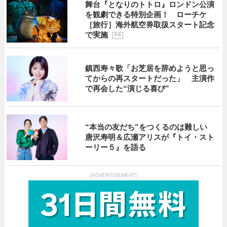
舞台『となりのトトロ』ロンドン公演
を観劇できる特別企画！ ローチケ
［旅行］海外航空券取扱スタート記念
で実施
P R
鎮西寿々歌「お芝居を辞めようと思っ
てからの再スタートだった」 主演作
で再会した“演じる喜び”
“本当の友だち”をつくるのは難しい
唐沢寿明＆広瀬アリスが『トイ・スト
ーリー５』を語る
[ADVERTISEMENT]