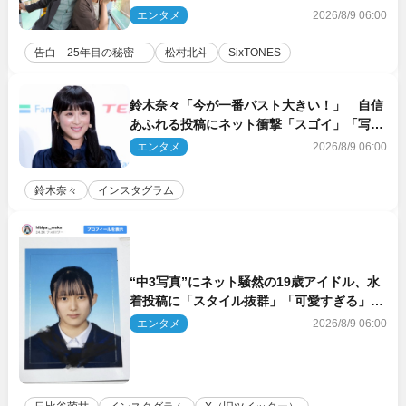
は」「いいの!?」（ネタバレあり）
エンタメ
2026/8/9 06:00
告白－25年目の秘密－
松村北斗
SixTONES
鈴木奈々「今が一番バスト大きい！」 自信
あふれる投稿にネット衝撃「スゴイ」「写真
集を出して欲しい」
エンタメ
2026/8/9 06:00
鈴木奈々
インスタグラム
“中3写真”にネット騒然の19歳アイドル、水
着投稿に「スタイル抜群」「可愛すぎる」と
絶賛の声
エンタメ
2026/8/9 06:00