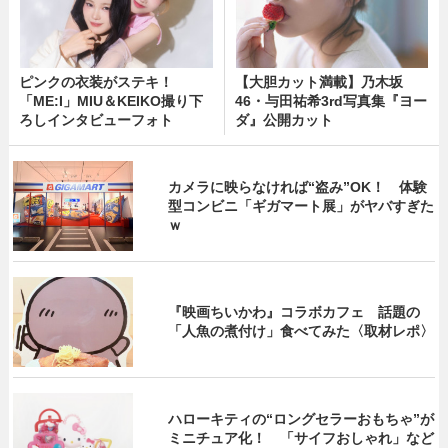
ピンクの衣装がステキ！
【大胆カット満載】乃木坂
「ME:I」MIU＆KEIKO撮り下
46・与田祐希3rd写真集『ヨー
ろしインタビューフォト
ダ』公開カット
カメラに映らなければ“盗み”OK！ 体験
型コンビニ「ギガマート展」がヤバすぎた
ｗ
『映画ちいかわ』コラボカフェ 話題の
「人魚の煮付け」食べてみた〈取材レポ〉
ハローキティの“ロングセラーおもちゃ”が
ミニチュア化！ 「サイフおしゃれ」など