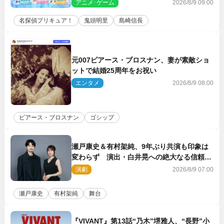
スト声優に決定
アニメ･ゲーム
2026/8/9 09:00
名探偵プリキュア！
鬼頭明里
島崎信長
元007ピアース・ブロスナン、妻が素敵ショ
ットで結婚25周年をお祝い
エンタメ
2026/8/9 08:00
ピアース・ブロスナン
ゴシップ
瀬戸康史＆有村架純、9年ぶり共演も印象は
変わらず 演出・白井晃への絶大なる信頼を
胸に舞台『キュー』に挑む
演劇
2026/8/9 07:00
瀬戸康史
有村架純
舞台
『VIVANT』第13話“乃木”堺雅人、“長野”小