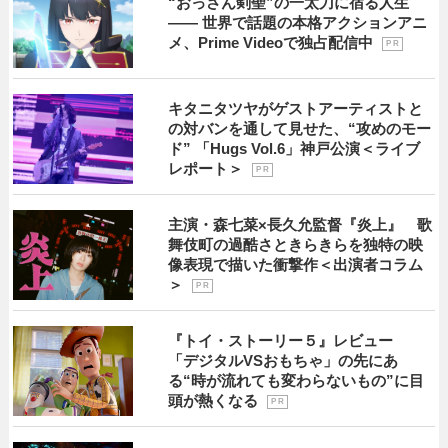
“おっさん剣聖”の一太刀に宿る人生
―― 世界で話題の本格アクションアニ
メ、Prime Videoで独占配信中
P R
キタニタツヤがゲストアーティストと
の対バンを通して見せた、“攻めのモー
ド” 「Hugs Vol.6」神戸公演＜ライブ
レポート＞
P R
主演・森七菜×長久允監督『炎上』 歌
舞伎町の過酷さときらきらを独特の映
像表現で描いた衝撃作＜出演者コラム
＞
P R
『トイ・ストーリー５』レビュー
「デジタルVSおもちゃ」の先にあ
る“時が流れても変わらないもの”に目
頭が熱くなる
P R