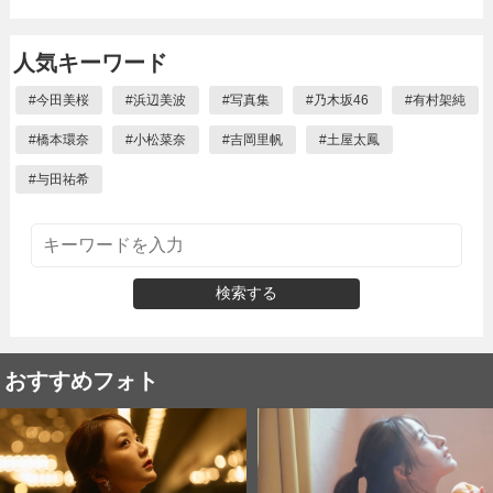
人気キーワード
#
今田美桜
#
浜辺美波
#
写真集
#
乃木坂46
#
有村架純
#
橋本環奈
#
小松菜奈
#
吉岡里帆
#
土屋太鳳
#
与田祐希
検索する
おすすめフォト