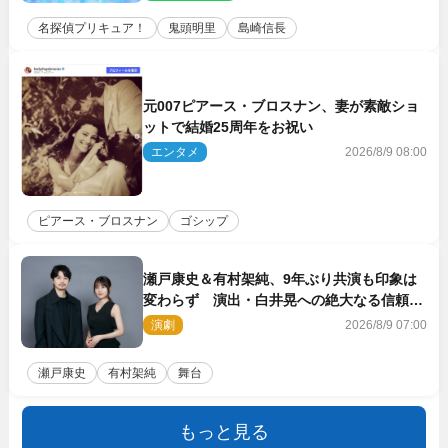
名探偵プリキュア！
鬼頭明里
島崎信長
元007ピアース・ブロスナン、妻が素敵ショ
ットで結婚25周年をお祝い
エンタメ
2026/8/9 08:00
ピアース・ブロスナン
ゴシップ
瀬戸康史＆有村架純、9年ぶり共演も印象は
変わらず 演出・白井晃への絶大なる信頼を
胸に舞台『キュー』に挑む
演劇
2026/8/9 07:00
瀬戸康史
有村架純
舞台
もっと見る