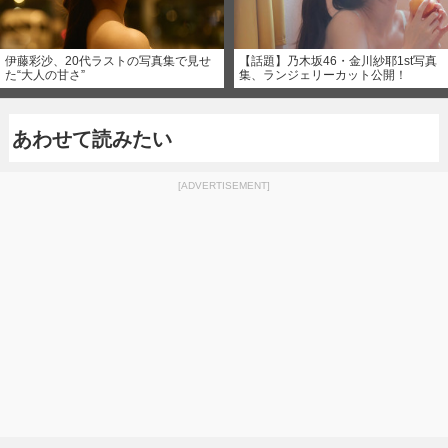
伊藤彩沙、20代ラストの写真集で見せ
【話題】乃木坂46・金川紗耶1st写真
た“大人の甘さ”
集、ランジェリーカット公開！
あわせて読みたい
[ADVERTISEMENT]