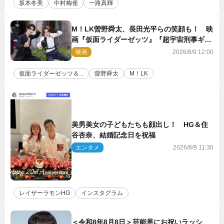
坂本冬美
中村梅雀
一路真輝
M！LK曽野舜太、長田光平らの笑顔も！ 映
画『仮面ライダーゼッツ』『超宇宙刑事ギャ
バン インフィニティ』オフショット到着
映画
2026/8/9 12:00
仮面ライダーゼッツ＆...
曽野舜太
M！LK
美男美女の子どもたちも顔出し！ HG＆住
谷杏奈、結婚記念日を祝福
エンタメ
2026/8/9 11:30
レイザーラモンHG
インスタグラム
＜令和8年8月8日＞芸能界にお祝いラッシ