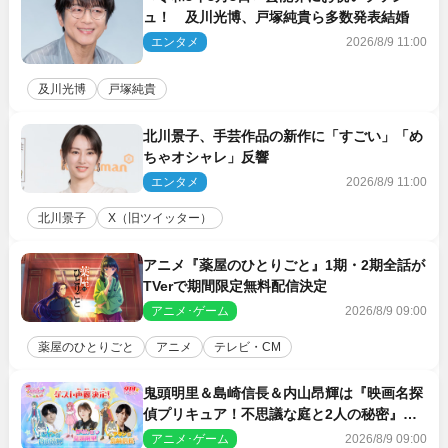
ュ！ 及川光博、戸塚純貴ら多数発表結婚
エンタメ
2026/8/9 11:00
及川光博
戸塚純貴
北川景子、手芸作品の新作に「すごい」「め
ちゃオシャレ」反響
エンタメ
2026/8/9 11:00
北川景子
X（旧ツイッター）
アニメ『薬屋のひとりごと』1期・2期全話が
TVerで期間限定無料配信決定
アニメ･ゲーム
2026/8/9 09:00
薬屋のひとりごと
アニメ
テレビ・CM
鬼頭明里＆島崎信長＆内山昂輝は『映画名探
偵プリキュア！不思議な庭と2人の秘密』ゲ
スト声優に決定
アニメ･ゲーム
2026/8/9 09:00