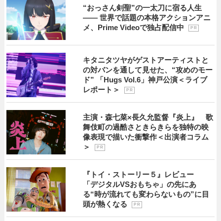
“おっさん剣聖”の一太刀に宿る人生
―― 世界で話題の本格アクションアニ
メ、Prime Videoで独占配信中
P R
キタニタツヤがゲストアーティストと
の対バンを通して見せた、“攻めのモー
ド” 「Hugs Vol.6」神戸公演＜ライブ
レポート＞
P R
主演・森七菜×長久允監督『炎上』 歌
舞伎町の過酷さときらきらを独特の映
像表現で描いた衝撃作＜出演者コラム
＞
P R
『トイ・ストーリー５』レビュー
「デジタルVSおもちゃ」の先にあ
る“時が流れても変わらないもの”に目
頭が熱くなる
P R