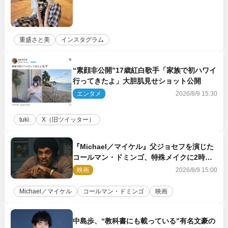
重盛さと美
インスタグラム
“素顔非公開”17歳紅白歌手「家族で初ハワイ
行ってきたよ」大胆肌見せショット公開
エンタメ
2026/8/9 15:30
tuki.
X（旧ツイッター）
『Michael／マイケル』父ジョセフを演じた
コールマン・ドミンゴ、特殊メイクに2時間
半かかっていた
映画
2026/8/9 15:00
Michael／マイケル
コールマン・ドミンゴ
映画
中島歩、“教科書にも載っている”有名文豪の