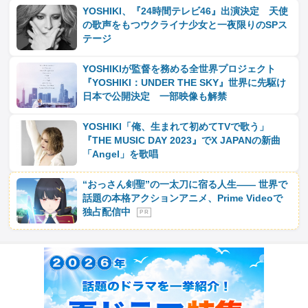
YOSHIKI、『24時間テレビ46』出演決定 天使
の歌声をもつウクライナ少女と一夜限りのSPス
テージ
YOSHIKIが監督を務める全世界プロジェクト
『YOSHIKI：UNDER THE SKY』世界に先駆け
日本で公開決定 一部映像も解禁
YOSHIKI「俺、生まれて初めてTVで歌う」
『THE MUSIC DAY 2023』でX JAPANの新曲
「Angel」を歌唱
“おっさん剣聖”の一太刀に宿る人生―― 世界で
話題の本格アクションアニメ、Prime Videoで
独占配信中
P R