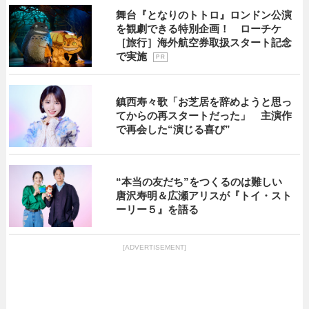
舞台『となりのトトロ』ロンドン公演
を観劇できる特別企画！ ローチケ
［旅行］海外航空券取扱スタート記念
で実施
P R
鎮西寿々歌「お芝居を辞めようと思っ
てからの再スタートだった」 主演作
で再会した“演じる喜び”
“本当の友だち”をつくるのは難しい
唐沢寿明＆広瀬アリスが『トイ・スト
ーリー５』を語る
[ADVERTISEMENT]