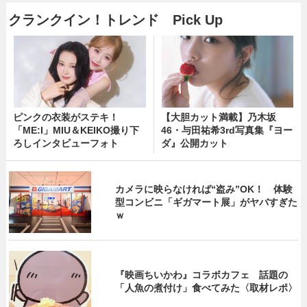
クランクイン！トレンド Pick Up
ピンクの衣装がステキ！
【大胆カット満載】乃木坂
「ME:I」MIU＆KEIKO撮り下
46・与田祐希3rd写真集『ヨー
ろしインタビューフォト
ダ』公開カット
カメラに映らなければ“盗み”OK！ 体験
型コンビニ「ギガマート展」がヤバすぎた
ｗ
『映画ちいかわ』コラボカフェ 話題の
「人魚の煮付け」食べてみた〈取材レポ〉