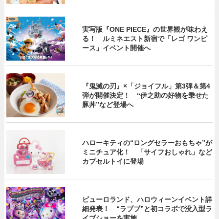
実写版『ONE PIECE』の世界観が味わえ
る！ ルミネエスト新宿で「レゴ ワンピ
ース」イベント開催へ
『鬼滅の刃』×「ジョイフル」第3弾＆第4
弾が開催決定！ “伊之助の好物を乗せた
豚丼”など登場へ
ハローキティの“ロングセラーおもちゃ”が
ミニチュア化！ 「サイフおしゃれ」など
カプセルトイに登場
ピューロランド、ハロウィーンイベント詳
細発表！ “ラブブ”と初コラボで没入型ラ
イブショーを実施