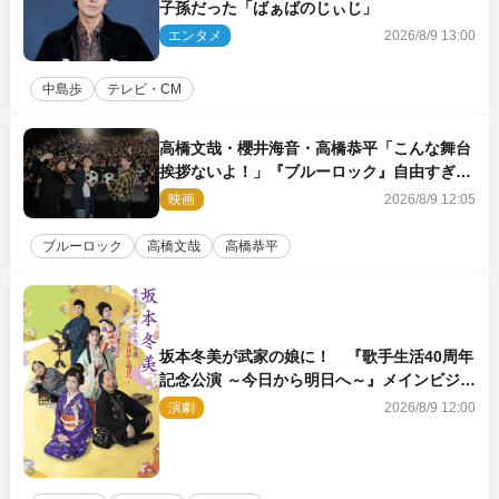
子孫だった「ばぁばのじぃじ」
エンタメ
2026/8/9 13:00
中島歩
テレビ・CM
高橋文哉・櫻井海音・高橋恭平「こんな舞台
挨拶ないよ！」『ブルーロック』自由すぎる
イベントレポート
映画
2026/8/9 12:05
ブルーロック
高橋文哉
高橋恭平
坂本冬美が武家の娘に！ 『歌手生活40周年
記念公演 ～今日から明日へ～』メインビジュ
アル公開
演劇
2026/8/9 12:00