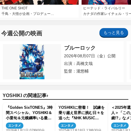
THE ONE SHOT
ヒーテッド・ライバルリー
千鳥・大悟が企画・プロデュー…
カナダの作家レイチェル・リ
今週公開の映画
もっと見る
ブルーロック
2026年08月07日（金）公開
出演：高橋文哉
監督：瀧悠輔
›
YOSHIKI の関連記事
『Golden SixTONES』3時
YOSHIKIに密着！ 試練を
＜2025年
間スペシャル、YOSHIKI＆
乗り越え世界に挑む日々を
人＞「この
小栗旬＆元横綱率いる最強
追った『NHK MUSIC
歳!?」な
力士軍団が参戦！
SPECIAL』来年1.8放送決
エンタメ
エンタメ
エンタメ
定
2026年1月1日 07時00分
2025年12月18日 13時30分
2025年1月1