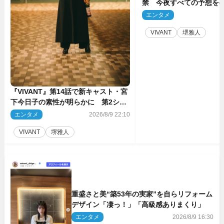
禁 今夜すべての予想を
ーンが…
エンタメ
2
VIVANT
堺雅人
『VIVANT』第14話で新キャスト・宮
下今日子の素性が明らかに 第2シー
ズンのキーパーソンの1人
エンタメ
2026/8/9 22:10
VIVANT
堺雅人
重盛さと美“築53年の実家”を自らリフォーム
デザイン「凄っ！」「高級感ありまくり」
エンタメ
2026/8/9 16:30